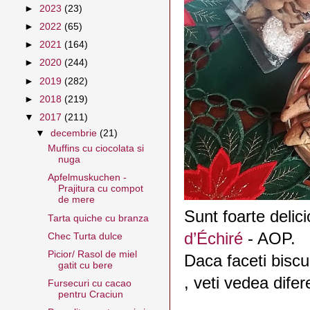
►
2023
(23)
►
2022
(65)
►
2021
(164)
►
2020
(244)
►
2019
(282)
►
2018
(219)
▼
2017
(211)
▼
decembrie
(21)
Muffins cu ciocolata si
nuga
Apfelmuskuchen -
Prajitura cu compot
de mere
Sunt foarte delicio
Tarta quiche cu branza
d’Échiré
- AOP.
Chec Turta dulce
Picior/ Rasol de miel
Daca faceti biscui
gatit cu bere
, veti vedea difer
Fursecuri cu cacao
pentru Craciun