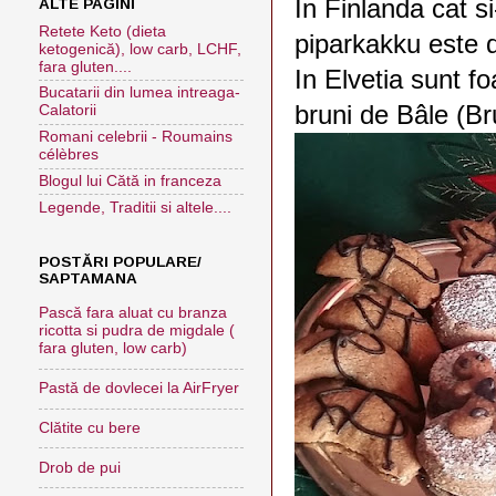
In Finlanda cat si
ALTE PAGINI
Retete Keto (dieta
piparkakku este d
ketogenică), low carb, LCHF,
fara gluten....
In Elvetia sunt fo
Bucatarii din lumea intreaga-
bruni de Bâle (Bru
Calatorii
Romani celebrii - Roumains
célèbres
Blogul lui Cătă in franceza
Legende, Traditii si altele....
POSTĂRI POPULARE/
SAPTAMANA
Pască fara aluat cu branza
ricotta si pudra de migdale (
fara gluten, low carb)
Pastă de dovlecei la AirFryer
Clătite cu bere
Drob de pui