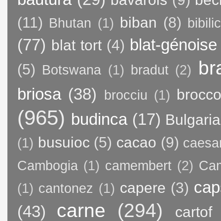
(11)
biban
(8)
Bhutan
(1)
bibili
(77)
blat-génoise
blat tort
(4)
br
(5)
Botswana
(1)
bradut
(2)
briosa
(38)
brocco
brocciu
(1)
(965)
budinca
(17)
Bulgaria
busuioc
(5)
cacao
(9)
(1)
caesa
Cambogia
(1)
camembert
(2)
Ca
cap
capere
(3)
(1)
cantonez
(1)
carne
(294)
(43)
cartof