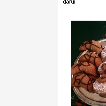
darui.