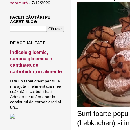
saramură
- 7/12/2026
FACEȚI CĂUTĂRI PE
ACEST BLOG
DE ACTUALITATE !
Indicele glicemic,
sarcina glicemică și
cantitatea de
carbohidrați in alimente
Iată un tabel creat pentru a
mă ajuta în alimentatia mea
scăzută in carbohidrati .
Adesea ne uităm doar la
conținutul de carbohidrați al
un...
Sunt foarte popul
(Lebkuchen) si in