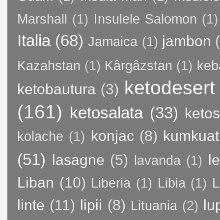
Marshall
(1)
Insulele Salomon
(1)
Italia
(68)
jambon
Jamaica
(1)
Kazahstan
(1)
Kârgâzstan
(1)
keb
ketodesert
ketobautura
(3)
(161)
ketosalata
(33)
keto
konjac
(8)
kumkuat
kolache
(1)
(51)
lasagne
(5)
l
lavanda
(1)
Liban
(10)
Liberia
(1)
Libia
(1)
L
linte
(11)
lipii
(8)
lu
Lituania
(2)