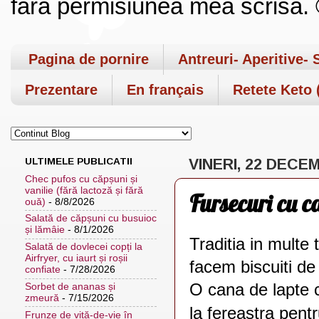
fara permisiunea mea scrisa. ©
Pagina de pornire
Antreuri- Aperitive- 
Prezentare
En français
Retete Keto (
ULTIMELE PUBLICATII
VINERI, 22 DECE
Chec pufos cu căpșuni și
vanilie (fără lactoză și fără
Fursecuri cu c
ouă)
- 8/8/2026
Salată de căpșuni cu busuioc
și lămâie
- 8/1/2026
Traditia in multe
Salată de dovlecei copți la
Airfryer, cu iaurt și roșii
facem biscuiti de
confiate
- 7/28/2026
O cana de lapte c
Sorbet de ananas și
zmeură
- 7/15/2026
la fereastra pent
Frunze de viță-de-vie în