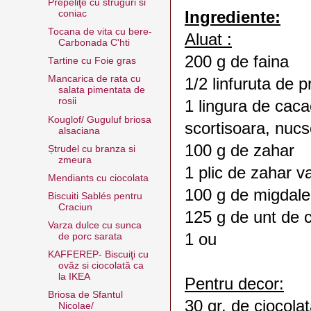
Prepeliţe cu struguri si
coniac
Ingrediente:
Tocana de vita cu bere-
Aluat :
Carbonada C'hti
200 g de faina
Tartine cu Foie gras
Mancarica de rata cu
1/2 linfuruta de p
salata pimentata de
rosii
1 lingura de cac
Kouglof/ Guguluf briosa
scortisoara, nucs
alsaciana
100 g de zahar
Ștrudel cu branza si
zmeura
1 plic de zahar va
Mendiants cu ciocolata
100 g de migdale
Biscuiti Sablés pentru
Craciun
125 g de unt de c
Varza dulce cu sunca
1 ou
de porc sarata
KAFFEREP- Biscuiţi cu
ovăz si ciocolată ca
la IKEA
Pentru decor:
Briosa de Sfantul
30 gr. de ciocola
Nicolae/