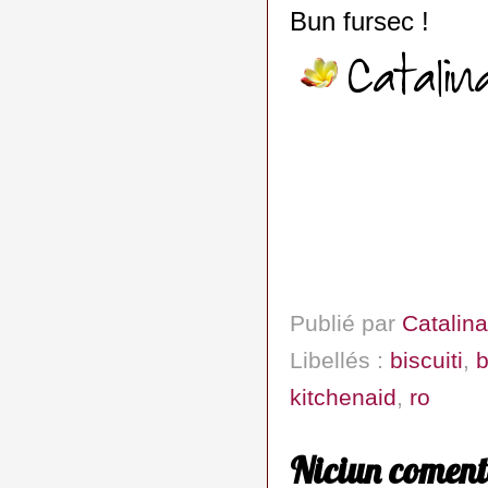
Bun fursec !
Publié par
Catalina
Libellés :
biscuiti
,
b
kitchenaid
,
ro
Niciun coment