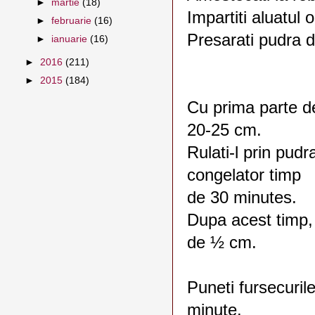
►
martie
(18)
Impartiti aluatul o
►
februarie
(16)
Presarati pudra 
►
ianuarie
(16)
►
2016
(211)
►
2015
(184)
Cu prima parte de
20-25 cm.
Rulati-l prin pudra
congelator timp
de 30 minutes.
Dupa acest timp, 
de ½ cm.
Puneti fursecurile
minute.