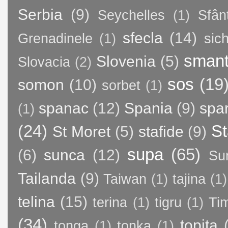
Serbia
(9)
Seychelles
(1)
Sfân
sfecla
(14)
Grenadinele
(1)
sic
sman
Slovenia
(5)
Slovacia
(2)
sos
(19
somon
(10)
sorbet
(1)
spanac
(12)
Spania
(9)
spa
(1)
(24)
St
St Moret
(5)
stafide
(9)
supa
(65)
(6)
sunca
(12)
Su
Tailanda
(9)
Taiwan
(1)
tajina
(1)
telina
(15)
terina
(1)
tigru
(1)
Ti
(34)
topita
tonga
(1)
tonka
(1)