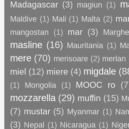
m
Madagascar
(3)
magiun
(1)
ma
Maldive
(1)
Mali
(1)
Malta
(2)
mar
(3)
mangostan
(1)
Margher
masline
(16)
Mauritania
(1)
Ma
mere
(70)
merisoare
(2)
merlan
migdale
(8
miel
(12)
miere
(4)
MOOC ro
(7
(1)
Mongolia
(1)
mozzarella
(29)
muffin
(15)
M
(7)
mustar
(5)
Myanmar
(1)
Nam
(3)
Nepal
(1)
Nicaragua
(1)
Nige