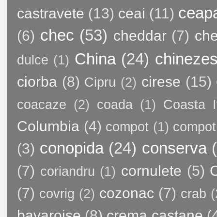
ceap
castravete
(13)
ceai
(11)
chec
(53)
(6)
cheddar
(7)
ch
China
(24)
chineze
dulce
(1)
ciorba
(8)
cirese
(15)
Cipru
(2)
coacaze
(2)
coada
(1)
Coasta I
Columbia
(4)
compot
(1)
compot
conopida
(24)
conserva
(3)
(7)
cornulete
(5)
C
coriandru
(1)
(7)
cozonac
(7)
covrig
(2)
crab
(
bavaroise
(8)
crema castane
(