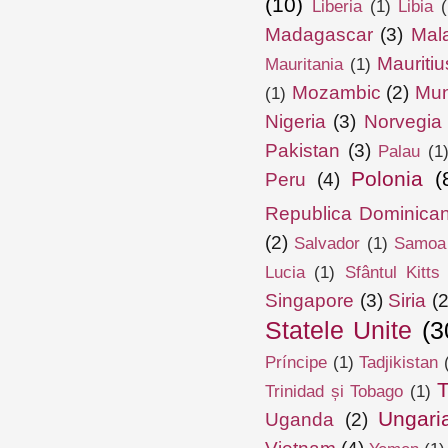
(10)
Liberia
(1)
Libia
(
Madagascar
(3)
Mal
Mauritiu
Mauritania
(1)
Mozambic
(2)
Mun
(1)
Nigeria
(3)
Norvegia
Pakistan
(3)
Palau
(1
Polonia
(
Peru
(4)
Republica Dominica
(2)
Salvador
(1)
Samoa
Lucia
(1)
Sfântul Kitts
Singapore
(3)
Siria
(2
Statele Unite
(3
Príncipe
(1)
Tadjikistan
T
Trinidad și Tobago
(1)
Ungari
Uganda
(2)