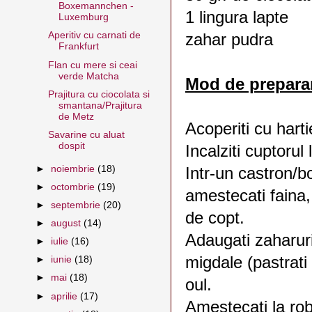
Boxemannchen -
1 lingura lapte
Luxemburg
Aperitiv cu carnati de
zahar pudra
Frankfurt
Flan cu mere si ceai
verde Matcha
Mod de prepara
Prajitura cu ciocolata si
smantana/Prajitura
de Metz
Acoperiti cu harti
Savarine cu aluat
dospit
Incalziti cuptorul
►
noiembrie
(18)
Intr-un castron/bo
►
octombrie
(19)
amestecati faina,
►
septembrie
(20)
de copt.
►
august
(14)
Adaugati zaharuri
►
iulie
(16)
migdale (pastrati 
►
iunie
(18)
►
mai
(18)
oul.
►
aprilie
(17)
Amestecati la ro