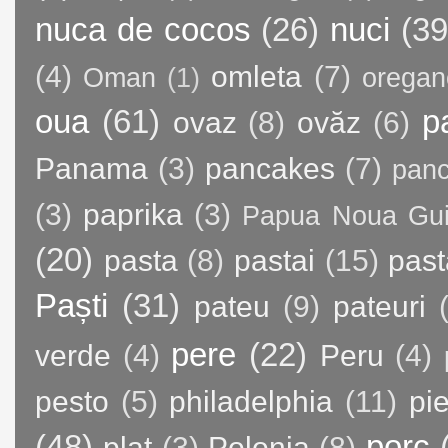
nuca de cocos
(26)
nuci
(39
(4)
omleta
(7)
Oman
(1)
oregan
oua
(61)
p
ovaz
(8)
ovăz
(6)
Panama
(3)
pancakes
(7)
panc
(3)
paprika
(3)
Papua Noua Gu
(20)
pasta
(8)
pastai
(15)
past
Paști
(31)
pateu
(9)
pateuri
pere
(22)
verde
(4)
Peru
(4)
pesto
(5)
philadelphia
(11)
pie
(48)
porc
plat
(3)
Polonia
(8)