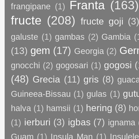
Franta
(163)
frangipane
(1)
fructe
(208)
fructe goji
(3
galuste
(1)
gambas
(2)
Gambia
(
gem
(17)
Ger
(13)
Georgia
(2)
gogosi
(
gnocchi
(2)
gogosari
(1)
(48)
Grecia
(11)
gris
(8)
guac
gut
Guineea-Bissau
(1)
gulas
(1)
hering
(8)
halva
(1)
hamsii
(1)
ho
ierburi
(3)
igbas
(7)
(1)
ignama
Guam
(1)
Insula Man
(1)
Insule