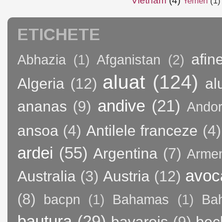
Vietnam
(4)
Yemen
(1)
ETICHETE
afin
Abhazia
(1)
Afganistan
(2)
aluat
(124)
Algeria
(12)
al
andive
(21)
ananas
(9)
Andor
ansoa
(4)
Antilele franceze
(4)
ardei
(55)
Argentina
(7)
Arme
avoc
Australia
(3)
Austria
(12)
(8)
bacpn
(1)
Bahamas
(1)
Bah
bautura
(29)
bavarois
(9)
bec