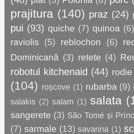
prajitura
(140)
praz
(24)
pui
(93)
quiche
(7)
quinoa
(6
raviolis
(5)
reblochon
(6)
re
Dominicană
(3)
retete
(4)
Re
robotul kitchenaid
(44)
rodie
(104)
rubarba
(9)
roșcove
(1)
salata
(
salakis
(2)
salam
(1)
sangerete
(3)
São Tomé și Prínc
sc
(7)
sarmale
(13)
savarina
(1)