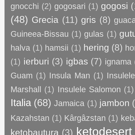
gogosi
(
gnocchi
(2)
gogosari
(1)
(48)
Grecia
(11)
gris
(8)
guac
gut
Guineea-Bissau
(1)
gulas
(1)
hering
(8)
halva
(1)
hamsii
(1)
ho
ierburi
(3)
igbas
(7)
(1)
ignama
Guam
(1)
Insula Man
(1)
Insule
Marshall
(1)
Insulele Salomon
(1)
Italia
(68)
jambon
Jamaica
(1)
Kazahstan
(1)
Kârgâzstan
(1)
keb
ketodesert
ketobautura
(3)