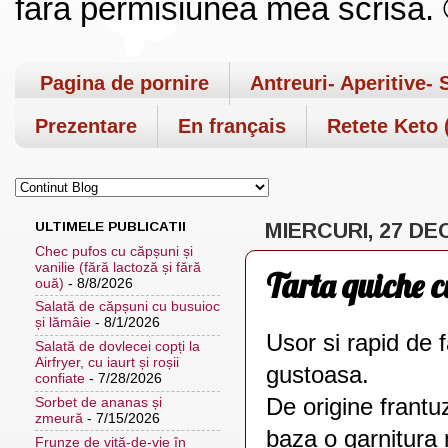
fara permisiunea mea scrisa. ©
Pagina de pornire
Antreuri- Aperitive- 
Prezentare
En français
Retete Keto (
ULTIMELE PUBLICATII
MIERCURI, 27 DE
Chec pufos cu căpșuni și
vanilie (fără lactoză și fără
Tarta quiche 
ouă)
- 8/8/2026
Salată de căpșuni cu busuioc
și lămâie
- 8/1/2026
Usor si rapid de f
Salată de dovlecei copți la
Airfryer, cu iaurt și roșii
gustoasa.
confiate
- 7/28/2026
De origine frantu
Sorbet de ananas și
zmeură
- 7/15/2026
baza o garnitura
Frunze de viță-de-vie în