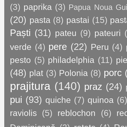
(3)
paprika
(3)
Papua Noua Gu
(20)
pasta
(8)
pastai
(15)
past
Paști
(31)
pateu
(9)
pateuri
pere
(22)
verde
(4)
Peru
(4)
pesto
(5)
philadelphia
(11)
pie
(48)
porc
plat
(3)
Polonia
(8)
prajitura
(140)
praz
(24)
pui
(93)
quiche
(7)
quinoa
(6
raviolis
(5)
reblochon
(6)
re