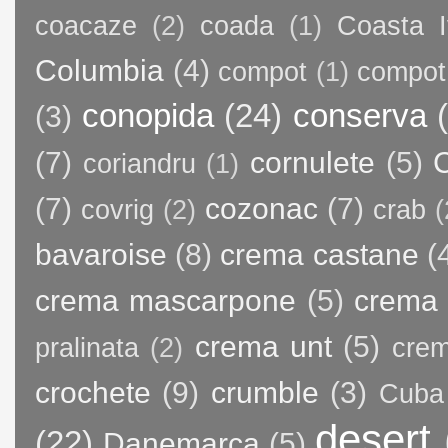
coacaze
(2)
coada
(1)
Coasta I
Columbia
(4)
compot
(1)
compot
conopida
(24)
conserva
(3)
(7)
cornulete
(5)
C
coriandru
(1)
(7)
cozonac
(7)
covrig
(2)
crab
(
bavaroise
(8)
crema castane
(
crema mascarpone
(5)
crema 
crema unt
(5)
pralinata
(2)
crem
crochete
(9)
crumble
(3)
Cuba
desert
(22)
Danemarca
(5)