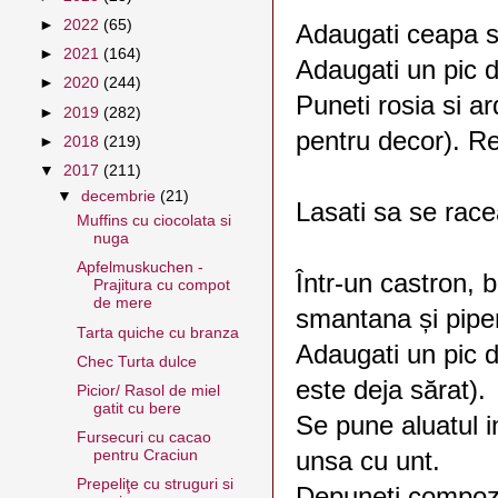
►
2022
(65)
Adaugati ceapa s
►
2021
(164)
Adaugati un pic d
►
2020
(244)
Puneti rosia si ar
►
2019
(282)
pentru decor). Re
►
2018
(219)
▼
2017
(211)
▼
decembrie
(21)
Lasati sa se rac
Muffins cu ciocolata si
nuga
Apfelmuskuchen -
Într-un castron, b
Prajitura cu compot
de mere
smantana și piper
Tarta quiche cu branza
Adaugati un pic 
Chec Turta dulce
este deja sărat).
Picior/ Rasol de miel
gatit cu bere
Se pune aluatul i
Fursecuri cu cacao
unsa cu unt.
pentru Craciun
Prepeliţe cu struguri si
Depuneti compoz