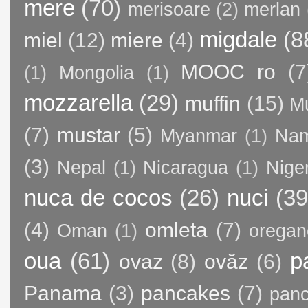
mere
(70)
merisoare
(2)
merlan
migdale
(8
miel
(12)
miere
(4)
MOOC ro
(7
(1)
Mongolia
(1)
mozzarella
(29)
muffin
(15)
M
(7)
mustar
(5)
Myanmar
(1)
Nam
(3)
Nepal
(1)
Nicaragua
(1)
Nige
nuca de cocos
(26)
nuci
(39
(4)
omleta
(7)
Oman
(1)
oregan
oua
(61)
p
ovaz
(8)
ovăz
(6)
Panama
(3)
pancakes
(7)
panc