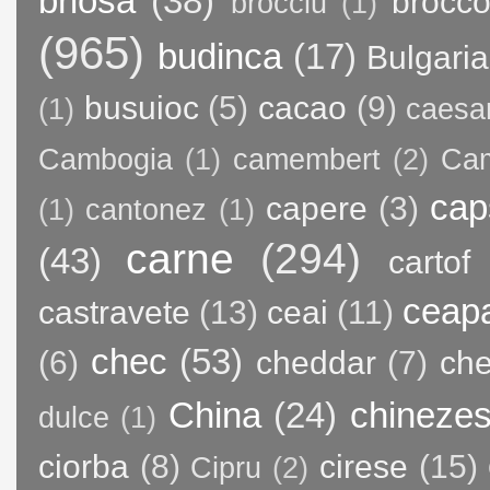
briosa
(38)
brocco
brocciu
(1)
(965)
budinca
(17)
Bulgaria
busuioc
(5)
cacao
(9)
(1)
caesa
Cambogia
(1)
camembert
(2)
Ca
cap
capere
(3)
(1)
cantonez
(1)
carne
(294)
(43)
cartof
ceap
castravete
(13)
ceai
(11)
chec
(53)
(6)
cheddar
(7)
ch
China
(24)
chineze
dulce
(1)
ciorba
(8)
cirese
(15)
Cipru
(2)