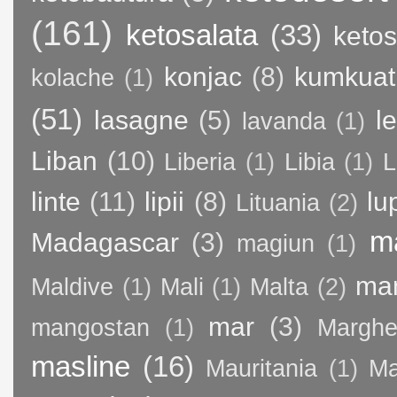
(161)
ketosalata
(33)
keto
konjac
(8)
kumkuat
kolache
(1)
(51)
lasagne
(5)
l
lavanda
(1)
Liban
(10)
Liberia
(1)
Libia
(1)
L
linte
(11)
lipii
(8)
lu
Lituania
(2)
m
Madagascar
(3)
magiun
(1)
ma
Maldive
(1)
Mali
(1)
Malta
(2)
mar
(3)
mangostan
(1)
Margher
masline
(16)
Mauritania
(1)
Ma