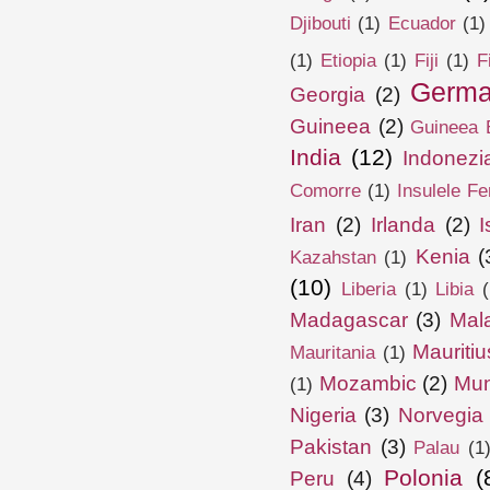
Djibouti
(1)
Ecuador
(1)
(1)
Etiopia
(1)
Fiji
(1)
F
Germa
Georgia
(2)
Guineea
(2)
Guineea E
India
(12)
Indonezi
Comorre
(1)
Insulele Fe
Iran
(2)
Irlanda
(2)
I
Kenia
(
Kazahstan
(1)
(10)
Liberia
(1)
Libia
(
Madagascar
(3)
Mal
Mauritiu
Mauritania
(1)
Mozambic
(2)
Mun
(1)
Nigeria
(3)
Norvegia
Pakistan
(3)
Palau
(1
Polonia
(
Peru
(4)