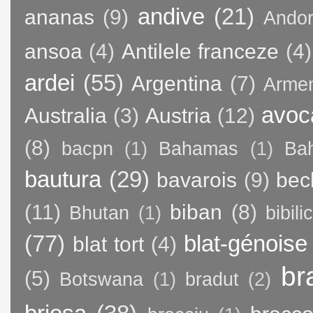
andive
(21)
ananas
(9)
Andor
ansoa
(4)
Antilele franceze
(4)
ardei
(55)
Argentina
(7)
Arme
avoc
Australia
(3)
Austria
(12)
(8)
bacpn
(1)
Bahamas
(1)
Bah
bautura
(29)
bavarois
(9)
bec
(11)
biban
(8)
Bhutan
(1)
bibili
(77)
blat-génoise
blat tort
(4)
br
(5)
Botswana
(1)
bradut
(2)