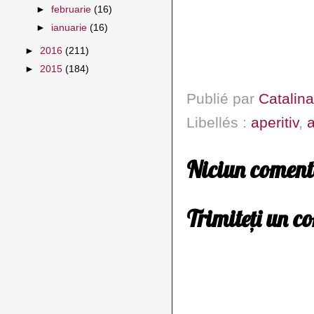
►
februarie
(16)
►
ianuarie
(16)
►
2016
(211)
►
2015
(184)
Publié par
Catalina
Libellés :
aperitiv
,
a
Niciun coment
Trimiteți un c