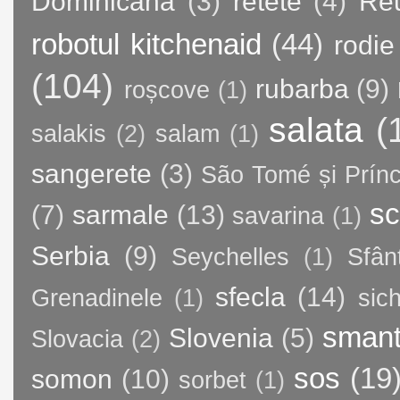
Dominicană
(3)
retete
(4)
Re
robotul kitchenaid
(44)
rodie
(104)
rubarba
(9)
roșcove
(1)
salata
(
salakis
(2)
salam
(1)
sangerete
(3)
São Tomé și Prínc
sc
(7)
sarmale
(13)
savarina
(1)
Serbia
(9)
Seychelles
(1)
Sfân
sfecla
(14)
Grenadinele
(1)
sic
sman
Slovenia
(5)
Slovacia
(2)
sos
(19
somon
(10)
sorbet
(1)