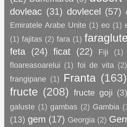
dovleac
(31)
dovlecel
(57)
Emiratele Arabe Unite
(1)
eo
(1)
faraglut
(1)
fajitas
(2)
fara
(1)
feta
(24)
ficat
(22)
Fiji
(1)
floareasoarelui
(1)
foi de vita
(2)
Franta
(163)
frangipane
(1)
fructe
(208)
fructe goji
(3
galuste
(1)
gambas
(2)
Gambia
(
gem
(17)
Ger
(13)
Georgia
(2)