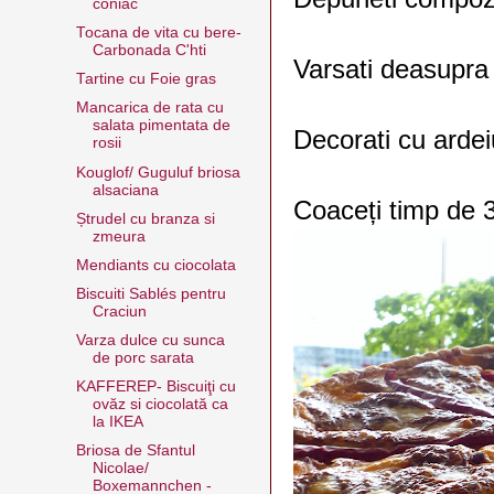
coniac
Tocana de vita cu bere-
Carbonada C'hti
Varsati deasupra
Tartine cu Foie gras
Mancarica de rata cu
salata pimentata de
Decorati cu ardei
rosii
Kouglof/ Guguluf briosa
alsaciana
Coaceți timp de 
Ștrudel cu branza si
zmeura
Mendiants cu ciocolata
Biscuiti Sablés pentru
Craciun
Varza dulce cu sunca
de porc sarata
KAFFEREP- Biscuiţi cu
ovăz si ciocolată ca
la IKEA
Briosa de Sfantul
Nicolae/
Boxemannchen -