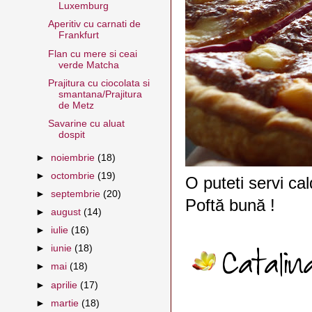
Luxemburg
Aperitiv cu carnati de
Frankfurt
Flan cu mere si ceai
verde Matcha
Prajitura cu ciocolata si
smantana/Prajitura
de Metz
Savarine cu aluat
dospit
►
noiembrie
(18)
►
octombrie
(19)
O puteti servi cal
►
septembrie
(20)
Poftă bună !
►
august
(14)
►
iulie
(16)
►
iunie
(18)
►
mai
(18)
►
aprilie
(17)
►
martie
(18)