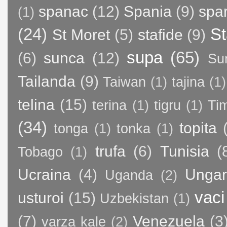
spanac
(12)
Spania
(9)
spa
(1)
(24)
St
St Moret
(5)
stafide
(9)
supa
(65)
(6)
sunca
(12)
Su
Tailanda
(9)
Taiwan
(1)
tajina
(1)
telina
(15)
terina
(1)
tigru
(1)
Ti
(34)
topita
tonga
(1)
tonka
(1)
trufa
(6)
Tunisia
(
Tobago
(1)
Ucraina
(4)
Ungar
Uganda
(2)
vaci
usturoi
(15)
Uzbekistan
(1)
(7)
Venezuela
(3
varza kale
(2)