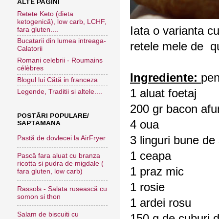
ALTE PAGINI
Retete Keto (dieta
ketogenică), low carb, LCHF,
Iata o varianta c
fara gluten....
Bucatarii din lumea intreaga-
retele mele de q
Calatorii
Romani celebrii - Roumains
célèbres
Ingrediente:
pen
Blogul lui Cătă in franceza
1 aluat foetaj
Legende, Traditii si altele....
200 gr bacon af
POSTĂRI POPULARE/
4 oua
SAPTAMANA
3 linguri bune d
Pastă de dovlecei la AirFryer
1 ceapa
Pască fara aluat cu branza
ricotta si pudra de migdale (
1 praz mic
fara gluten, low carb)
1 rosie
Rassols - Salata rusească cu
somon si thon
1 ardei rosu
Salam de biscuiti cu
150 g de cuburi 