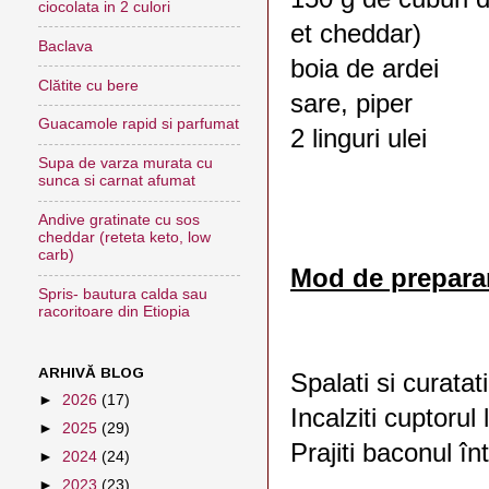
ciocolata in 2 culori
et cheddar)
Baclava
boia de ardei
Clătite cu bere
sare, piper
Guacamole rapid si parfumat
2 linguri ulei
Supa de varza murata cu
sunca si carnat afumat
Andive gratinate cu sos
cheddar (reteta keto, low
carb)
Mod de prepara
Spris- bautura calda sau
racoritoare din Etiopia
ARHIVĂ BLOG
Spalati si curatat
►
2026
(17)
Incalziti cuptorul
►
2025
(29)
Prajiti baconul în
►
2024
(24)
►
2023
(23)