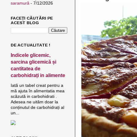
saramură
- 7/12/2026
FACEȚI CĂUTĂRI PE
ACEST BLOG
DE ACTUALITATE !
Indicele glicemic,
sarcina glicemică și
cantitatea de
carbohidrați in alimente
Iată un tabel creat pentru a
mă ajuta în alimentatia mea
scăzută in carbohidrati .
Adesea ne uităm doar la
conținutul de carbohidrați al
un...