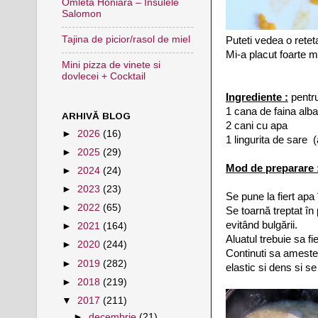
Omleta Honiara – Insulele
Salomon
Tajina de picior/rasol de miel
Puteti vedea o retet
Mi-a placut foarte m
Mini pizza de vinete si
dovlecei + Cocktail
Ingrediente :
pentr
1 cana de faina alba
ARHIVĂ BLOG
2 cani cu apa
►
2026
(16)
1 lingurita de sare 
►
2025
(29)
Mod de preparare 
►
2024
(24)
►
2023
(23)
Se pune la fiert apa
►
2022
(65)
Se toarnă treptat în
evitând bulgării.
►
2021
(164)
Aluatul trebuie sa fi
►
2020
(244)
Continuti sa ameste
►
2019
(282)
elastic si dens si s
►
2018
(219)
▼
2017
(211)
►
decembrie
(21)