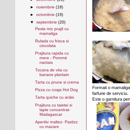
►
noiembrie
(18)
►
octombrie
(19)
▼
septembrie
(20)
Peste mic prajit cu
mamaliga
Rulada cu frisca si
ciocolata
Prajitura rapida cu
mere - Pommé
nantais
Tocana de vita cu
banane plantain
Tarta cu prune si crema
Formati o mamaliga m
Pizza cu coaja Hot Dog
farfurie de serviciu.
Tarta quiche cu ardei
Este o garnitura pe
Prajitura cu taietei si
lapte concentrat-
Madagascar
Aperitiv maltez- Pastizz
cu mazare