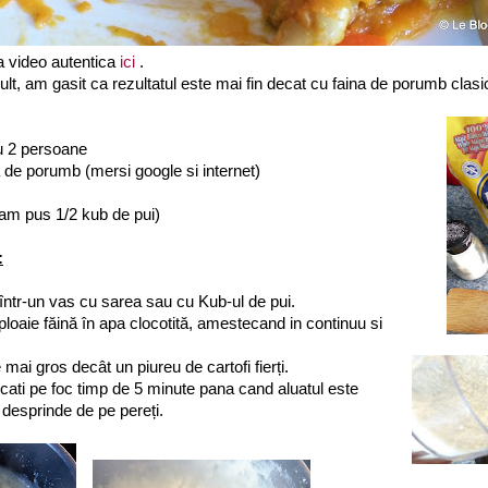
a video autentica
ici
.
ult, am gasit ca rezultatul este mai fin decat cu faina de porumb clasi
u 2 persoane
 de porumb (mersi google si internet)
(am pus 1/2 kub de pui)
:
 într-un vas cu sarea sau cu Kub-ul de pui.
 ploaie făină în apa clocotită, amestecand in continuu si
e mai gros decât un piureu de cartofi fierți.
cati pe foc timp de 5 minute pana cand aluatul este
e desprinde de pe pereți.