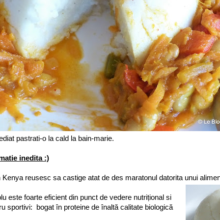
ediat pastrati-o la cald la bain-marie.
matie inedita :)
in Kenya reusesc sa castige atat de des maratonul datorita unui alimen
u este foarte eficient din punct de vedere nutrițional si
ru sportivi: bogat în proteine ​​de înaltă calitate biologică