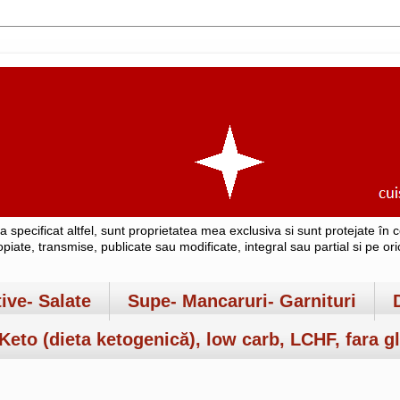
-a specificat altfel, sunt proprietatea mea exclusiva si sunt protejate î
copiate, transmise, publicate sau modificate, integral sau partial si pe o
tive- Salate
Supe- Mancaruri- Garnituri
Keto (dieta ketogenică), low carb, LCHF, fara gl