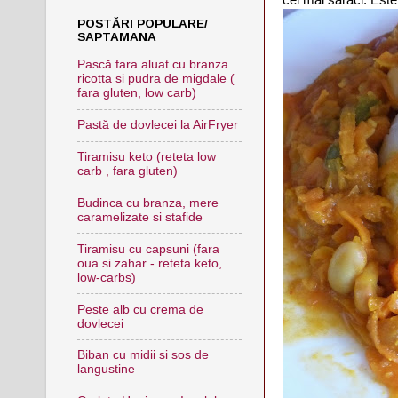
POSTĂRI POPULARE/
SAPTAMANA
Pască fara aluat cu branza
ricotta si pudra de migdale (
fara gluten, low carb)
Pastă de dovlecei la AirFryer
Tiramisu keto (reteta low
carb , fara gluten)
Budinca cu branza, mere
caramelizate si stafide
Tiramisu cu capsuni (fara
oua si zahar - reteta keto,
low-carbs)
Peste alb cu crema de
dovlecei
Biban cu midii si sos de
langustine