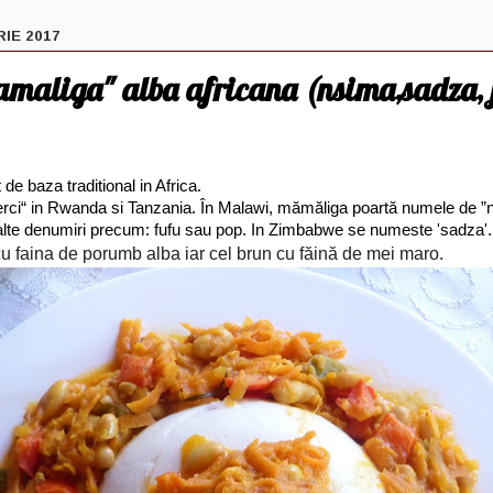
RIE 2017
amaliga" alba africana (nsima,sadza, 
 de baza traditional in Africa.
erci“ in Rwanda si Tanzania. În Malawi, mămăliga poartă numele de ”ns
e alte denumiri precum: fufu sau pop. In Zimbabwe se numeste 'sadza'.
cu faina de porumb alba iar cel brun cu făină de mei maro.