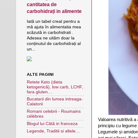
cantitatea de
carbohidrați in alimente
Iată un tabel creat pentru a
mă ajuta în alimentatia mea
scăzută in carbohidrati .
Adesea ne uităm doar la
conținutul de carbohidrați al
un...
ALTE PAGINI
Retete Keto (dieta
ketogenică), low carb, LCHF,
fara gluten....
Bucatarii din lumea intreaga-
Calatorii
Romani celebrii - Roumains
célèbres
Valoarea nutritivă a
Blogul lui Cătă in franceza
principiu cu legume 
Legende, Traditii si altele....
Legumele și amidonul
cei mai săraci. Este