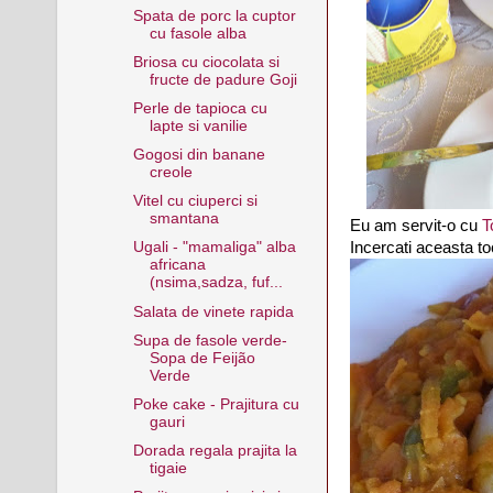
Spata de porc la cuptor
cu fasole alba
Briosa cu ciocolata si
fructe de padure Goji
Perle de tapioca cu
lapte si vanilie
Gogosi din banane
creole
Vitel cu ciuperci si
smantana
Eu am servit-o cu
T
Incercati aceasta to
Ugali - "mamaliga" alba
africana
(nsima,sadza, fuf...
Salata de vinete rapida
Supa de fasole verde-
Sopa de Feijão
Verde
Poke cake - Prajitura cu
gauri
Dorada regala prajita la
tigaie