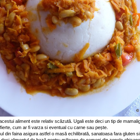
 acestui aliment este relativ scăzută. Ugali este deci un tip de mamalig
fierte, cum ar fi varza si eventual cu carne sau pește.
 din faina asigura astfel o masă echilibrată, sanatoasa fara gluten si
 deci alimentul de bază pentru milioane de oameni din zonele africane