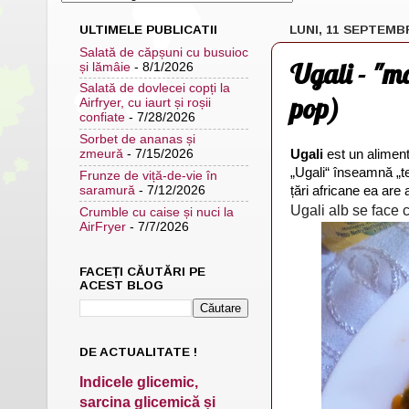
ULTIMELE PUBLICATII
LUNI, 11 SEPTEMB
Salată de căpșuni cu busuioc
Ugali - "m
și lămâie
- 8/1/2026
Salată de dovlecei copți la
pop)
Airfryer, cu iaurt și roșii
confiate
- 7/28/2026
Sorbet de ananas și
Ugali
est un aliment
zmeură
- 7/15/2026
„Ugali“ înseamnă „t
Frunze de viță-de-vie în
țări africane ea ar
saramură
- 7/12/2026
Ugali alb se face 
Crumble cu caise și nuci la
AirFryer
- 7/7/2026
FACEȚI CĂUTĂRI PE
ACEST BLOG
DE ACTUALITATE !
Indicele glicemic,
sarcina glicemică și