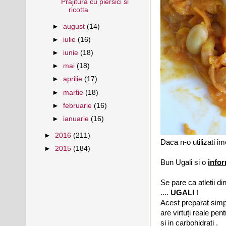
Prajitura cu piersici si
ricotta
►
august
(14)
►
iulie
(16)
►
iunie
(18)
►
mai
(18)
►
aprilie
(17)
►
martie
(18)
►
februarie
(16)
►
ianuarie
(16)
►
2016
(211)
Daca n-o utilizati im
►
2015
(184)
Bun Ugali si o
infor
Se pare ca atletii d
....
UGALI
!
Acest preparat simpl
are virtuți reale pent
și in carbohidrați .