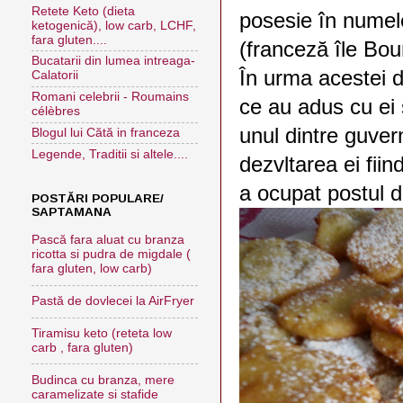
Retete Keto (dieta
posesie în numele
ketogenică), low carb, LCHF,
fara gluten....
(franceză île Bou
Bucatarii din lumea intreaga-
În urma acestei d
Calatorii
Romani celebrii - Roumains
ce au adus cu ei s
célèbres
unul dintre guver
Blogul lui Cătă in franceza
Legende, Traditii si altele....
dezvltarea ei fi
a ocupat postul d
POSTĂRI POPULARE/
SAPTAMANA
Pască fara aluat cu branza
ricotta si pudra de migdale (
fara gluten, low carb)
Pastă de dovlecei la AirFryer
Tiramisu keto (reteta low
carb , fara gluten)
Budinca cu branza, mere
caramelizate si stafide