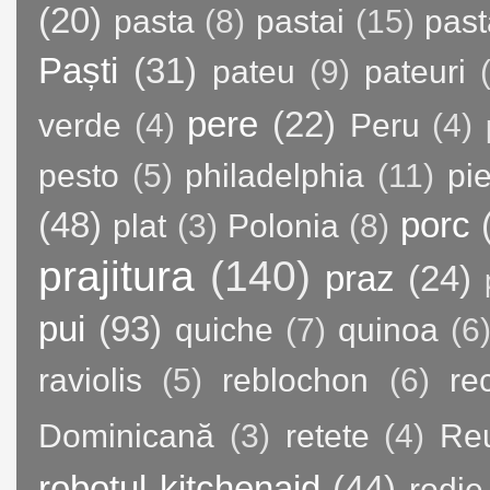
(20)
pasta
(8)
pastai
(15)
past
Paști
(31)
pateu
(9)
pateuri
pere
(22)
verde
(4)
Peru
(4)
pesto
(5)
philadelphia
(11)
pie
(48)
porc
plat
(3)
Polonia
(8)
prajitura
(140)
praz
(24)
pui
(93)
quiche
(7)
quinoa
(6
raviolis
(5)
reblochon
(6)
re
Dominicană
(3)
retete
(4)
Re
robotul kitchenaid
(44)
rodie