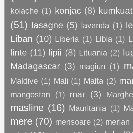
konjac
(8)
kumkuat
kolache
(1)
(51)
lasagne
(5)
l
lavanda
(1)
Liban
(10)
Liberia
(1)
Libia
(1)
L
linte
(11)
lipii
(8)
lu
Lituania
(2)
m
Madagascar
(3)
magiun
(1)
ma
Maldive
(1)
Mali
(1)
Malta
(2)
mar
(3)
mangostan
(1)
Margher
masline
(16)
Mauritania
(1)
Ma
mere
(70)
merisoare
(2)
merlan