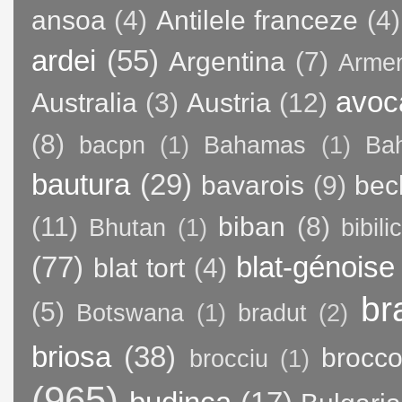
ansoa
(4)
Antilele franceze
(4)
ardei
(55)
Argentina
(7)
Arme
avoc
Australia
(3)
Austria
(12)
(8)
bacpn
(1)
Bahamas
(1)
Bah
bautura
(29)
bavarois
(9)
bec
(11)
biban
(8)
Bhutan
(1)
bibili
(77)
blat-génoise
blat tort
(4)
br
(5)
Botswana
(1)
bradut
(2)
briosa
(38)
brocco
brocciu
(1)
(965)