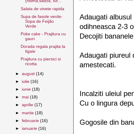
(nsima,sadza, fuf...
Salata de vinete rapida
Adaugati albusul 
Supa de fasole verde-
Sopa de Feijão
odihneasca 2-3 o
Verde
Poke cake - Prajitura cu
Decojiti bananele 
gauri
Dorada regala prajita la
tigaie
Adaugati piureul 
Prajitura cu piersici si
amestecati.
ricotta
►
august
(14)
►
iulie
(16)
►
iunie
(18)
Incalziti uleiul pen
►
mai
(18)
Cu o lingura depun
►
aprilie
(17)
►
martie
(18)
Gogosile din ban
►
februarie
(16)
►
ianuarie
(16)