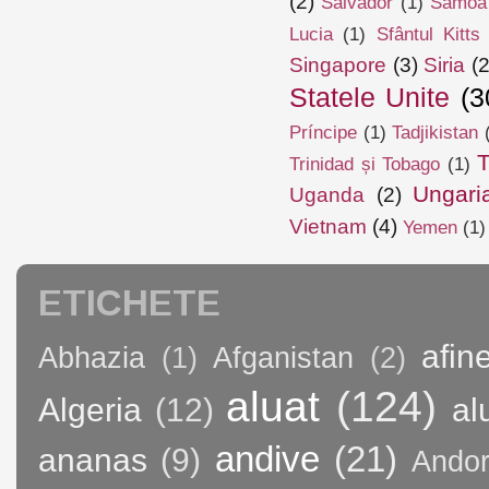
(2)
Salvador
(1)
Samoa
Lucia
(1)
Sfântul Kitts
Singapore
(3)
Siria
(2
Statele Unite
(3
Príncipe
(1)
Tadjikistan
T
Trinidad și Tobago
(1)
Ungari
Uganda
(2)
Vietnam
(4)
Yemen
(1)
ETICHETE
afin
Abhazia
(1)
Afganistan
(2)
aluat
(124)
Algeria
(12)
al
andive
(21)
ananas
(9)
Andor