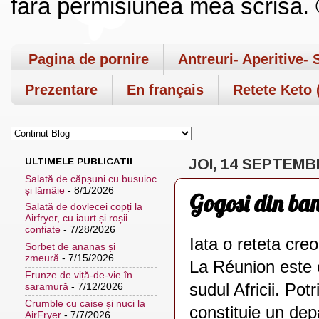
fara permisiunea mea scrisa. ©
Pagina de pornire
Antreuri- Aperitive- 
Prezentare
En français
Retete Keto (
ULTIMELE PUBLICATII
JOI, 14 SEPTEMB
Salată de căpșuni cu busuioc
și lămâie
- 8/1/2026
Gogosi din ban
Salată de dovlecei copți la
Airfryer, cu iaurt și roșii
confiate
- 7/28/2026
Iata o reteta cre
Sorbet de ananas și
zmeură
- 7/15/2026
La Réunion este o
Frunze de viță-de-vie în
sudul Africii. Pot
saramură
- 7/12/2026
Crumble cu caise și nuci la
constituie un de
AirFryer
- 7/7/2026