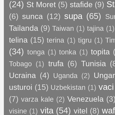
(24)
St
St Moret
(5)
stafide
(9)
supa
(65)
(6)
sunca
(12)
Su
Tailanda
(9)
Taiwan
(1)
tajina
(1)
telina
(15)
terina
(1)
tigru
(1)
Ti
(34)
topita
tonga
(1)
tonka
(1)
trufa
(6)
Tunisia
(
Tobago
(1)
Ucraina
(4)
Ungar
Uganda
(2)
vaci
usturoi
(15)
Uzbekistan
(1)
(7)
Venezuela
(3
varza kale
(2)
vita
(54)
waf
vitel
(8)
visine
(1)