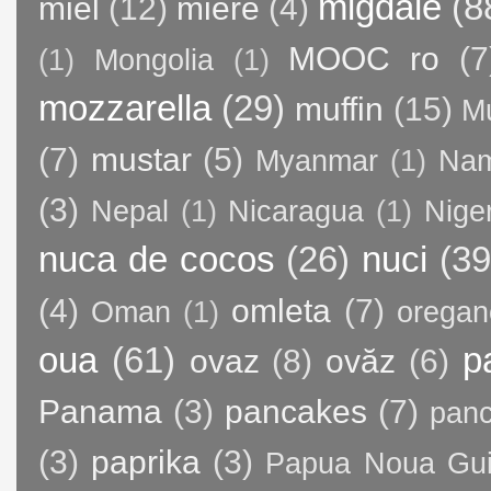
migdale
(8
miel
(12)
miere
(4)
MOOC ro
(7
(1)
Mongolia
(1)
mozzarella
(29)
muffin
(15)
M
(7)
mustar
(5)
Myanmar
(1)
Nam
(3)
Nepal
(1)
Nicaragua
(1)
Nige
nuca de cocos
(26)
nuci
(39
(4)
omleta
(7)
Oman
(1)
oregan
oua
(61)
p
ovaz
(8)
ovăz
(6)
Panama
(3)
pancakes
(7)
panc
(3)
paprika
(3)
Papua Noua Gu