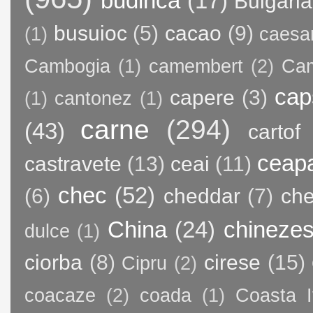
budinca
(17)
Bulgaria
busuioc
(5)
cacao
(9)
(1)
caesa
Cambogia
(1)
camembert
(2)
Ca
cap
capere
(3)
(1)
cantonez
(1)
carne
(294)
(43)
cartof
ceap
castravete
(13)
ceai
(11)
chec
(52)
(6)
cheddar
(7)
ch
China
(24)
chineze
dulce
(1)
ciorba
(8)
cirese
(15)
Cipru
(2)
coacaze
(2)
coada
(1)
Coasta I