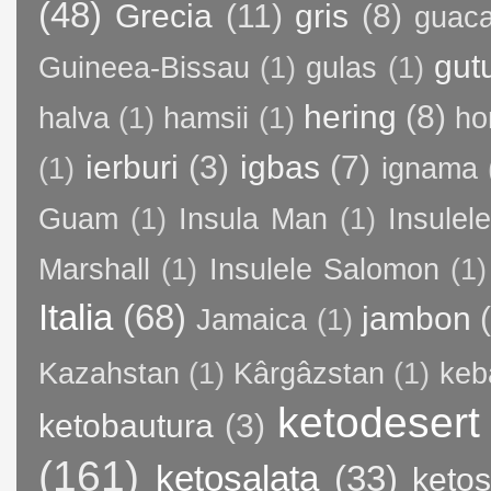
(48)
Grecia
(11)
gris
(8)
guac
gut
Guineea-Bissau
(1)
gulas
(1)
hering
(8)
halva
(1)
hamsii
(1)
ho
ierburi
(3)
igbas
(7)
(1)
ignama
Guam
(1)
Insula Man
(1)
Insule
Marshall
(1)
Insulele Salomon
(1)
Italia
(68)
jambon
Jamaica
(1)
Kazahstan
(1)
Kârgâzstan
(1)
keb
ketodesert
ketobautura
(3)
(161)
ketosalata
(33)
keto