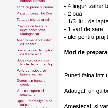
banane plantain
- 4 linguri zahar 
Tarta cu prune si crema
- 2 oua
Pizza cu coaja Hot Dog
Tarta quiche cu ardei
- 1/3 litru de lapt
Prajitura cu taietei si
- 1 varf de sare
lapte concentrat-
Madagascar
- ulei pentru praji
Aperitiv maltez- Pastizz
cu mazare
Spata de porc la cuptor
Mod de preparar
cu fasole alba
Briosa cu ciocolata si
fructe de padure Goji
Perle de tapioca cu
Puneti faina intr-
lapte si vanilie
Gogosi din banane
creole
Adaugati un galbe
Vitel cu ciuperci si
smantana
Ugali - "mamaliga" alba
africana
Amestecati si var