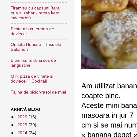
Tiramisu cu capsuni (fara
oua si zahar - reteta keto,
low-carbs)
Peste alb cu crema de
dovlecei
Omleta Honiara – Insulele
Salomon
Biban cu midii si sos de
langustine
Mini pizza de vinete si
dovlecei + Cocktail
Am utilizat banan
Tajina de picior/rasol de miel
coapte bine.
Aceste mini ban
ARHIVĂ BLOG
masoara in jur 7
►
2026
(16)
cm si se mai num
►
2025
(29)
►
2024
(24)
« banana deget 