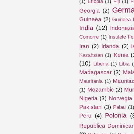
(1)
Etiopia
(1)
Fiji
(1)
F
Germa
Georgia
(2)
Guineea
(2)
Guineea E
India
(12)
Indonezi
Comorre
(1)
Insulele Fe
Iran
(2)
Irlanda
(2)
I
Kenia
(
Kazahstan
(1)
(10)
Liberia
(1)
Libia
(
Madagascar
(3)
Mal
Mauritiu
Mauritania
(1)
Mozambic
(2)
Mun
(1)
Nigeria
(3)
Norvegia
Pakistan
(3)
Palau
(1
Polonia
(
Peru
(4)
Republica Dominica