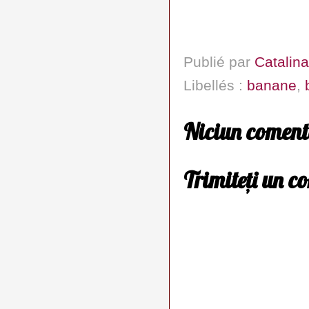
Publié par
Catalina
Libellés :
banane
,
Niciun coment
Trimiteți un c