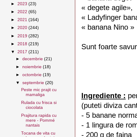
►
2023
(23)
« degete agile»,
►
2022
(65)
« Ladyfinger ban
►
2021
(164)
« banana Nino » 
►
2020
(244)
►
2019
(282)
►
2018
(219)
Sunt foarte savu
▼
2017
(211)
►
decembrie
(21)
►
noiembrie
(18)
►
octombrie
(19)
▼
septembrie
(20)
Peste mic prajit cu
Ingrediente :
pen
mamaliga
Rulada cu frisca si
(puteti diviza cant
ciocolata
- 5 banane norma
Prajitura rapida cu
mere - Pommé
- 1 lingura de ro
nantais
- 200 g de faina
Tocana de vita cu