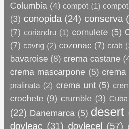
Columbia
(4)
compot
(1)
compot
conopida
(24)
conserva
(3)
(7)
cornulete
(5)
C
coriandru
(1)
(7)
cozonac
(7)
covrig
(2)
crab
(
bavaroise
(8)
crema castane
(
crema mascarpone
(5)
crema 
crema unt
(5)
pralinata
(2)
crem
crochete
(9)
crumble
(3)
Cuba
desert
(22)
Danemarca
(5)
dovleac
(31)
dovlecel
(57)