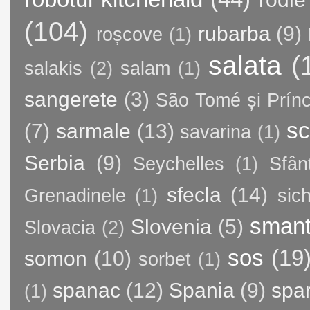
(104)
rubarba
(9)
roșcove
(1)
salata
(
salakis
(2)
salam
(1)
sangerete
(3)
São Tomé și Prínc
sc
(7)
sarmale
(13)
savarina
(1)
Serbia
(9)
Seychelles
(1)
Sfân
sfecla
(14)
Grenadinele
(1)
sic
sman
Slovenia
(5)
Slovacia
(2)
sos
(19
somon
(10)
sorbet
(1)
spanac
(12)
Spania
(9)
spa
(1)