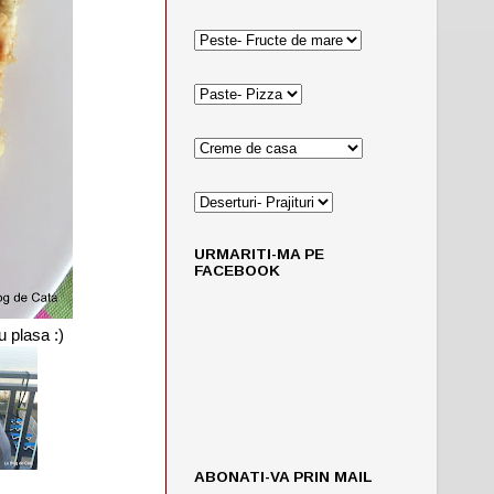
URMARITI-MA PE
FACEBOOK
u plasa :)
ABONATI-VA PRIN MAIL