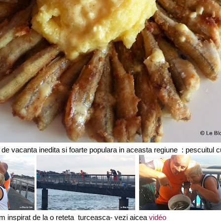
e de vacanta inedita si foarte populara in aceasta regiune : pescuitul c
m inspirat de la o reteta turceasca- vezi aicea
vidéo