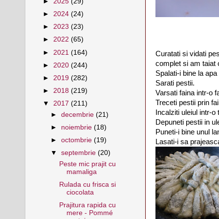
►
2025
(29)
►
2024
(24)
►
2023
(23)
►
2022
(65)
►
2021
(164)
Curatati si vidati pes
complet si am taiat 
►
2020
(244)
Spalati-i bine la apa
►
2019
(282)
Sarati pestii.
►
2018
(219)
Varsati faina intr-o 
Treceti pestii prin fa
▼
2017
(211)
Incalziti uleiul intr-o
►
decembrie
(21)
Depuneti pestii in ul
►
noiembrie
(18)
Puneti-i bine unul lan
►
octombrie
(19)
Lasati-i sa prajeasca
▼
septembrie
(20)
Peste mic prajit cu
mamaliga
Rulada cu frisca si
ciocolata
Prajitura rapida cu
mere - Pommé