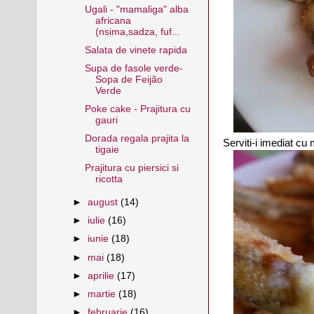
Ugali - "mamaliga" alba
africana
(nsima,sadza, fuf...
Salata de vinete rapida
Supa de fasole verde-
Sopa de Feijão
Verde
Poke cake - Prajitura cu
gauri
Dorada regala prajita la
Serviti-i imediat cu
tigaie
Prajitura cu piersici si
ricotta
►
august
(14)
►
iulie
(16)
►
iunie
(18)
►
mai
(18)
►
aprilie
(17)
►
martie
(18)
►
februarie
(16)