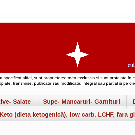
-a specificat altfel, sunt proprietatea mea exclusiva si sunt protejate î
copiate, transmise, publicate sau modificate, integral sau partial si pe o
tive- Salate
Supe- Mancaruri- Garnituri
Keto (dieta ketogenică), low carb, LCHF, fara gl