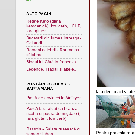
ALTE PAGINI
Retete Keto (dieta
ketogenică), low carb, LCHF,
fara gluten....
Bucatarii din lumea intreaga-
Calatorii
Romani celebrii - Roumains
célèbres
Blogul lui Cătă in franceza
Legende, Traditii si altele....
POSTĂRI POPULARE/
SAPTAMANA
Iata deci o activitat
Pastă de dovlecei la AirFryer
Pască fara aluat cu branza
ricotta si pudra de migdale (
fara gluten, low carb)
Rassols - Salata rusească cu
Pentru prajeala m-a
somon si thon