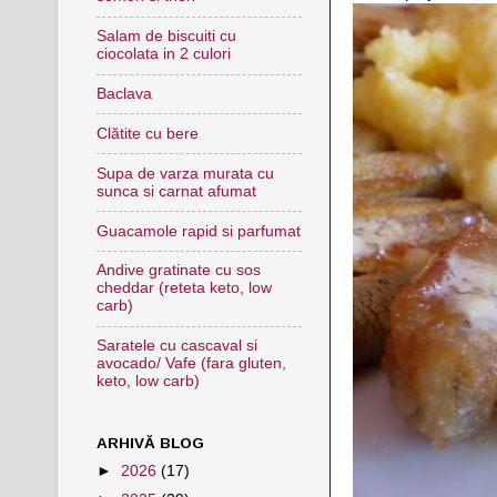
Salam de biscuiti cu
ciocolata in 2 culori
Baclava
Clătite cu bere
Supa de varza murata cu
sunca si carnat afumat
Guacamole rapid si parfumat
Andive gratinate cu sos
cheddar (reteta keto, low
carb)
Saratele cu cascaval si
avocado/ Vafe (fara gluten,
keto, low carb)
ARHIVĂ BLOG
►
2026
(17)