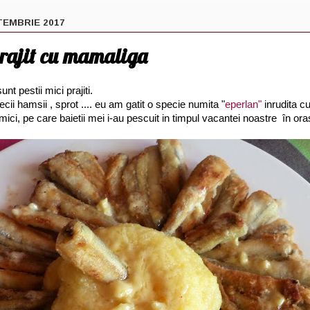
TEMBRIE 2017
prajit cu mamaliga
nt pestii mici prajiti.
cii hamsii , sprot .... eu am gatit o specie numita "
eperlan"
inrudita c
mici, pe care baietii mei i-au pescuit in timpul vacantei noastre în ora