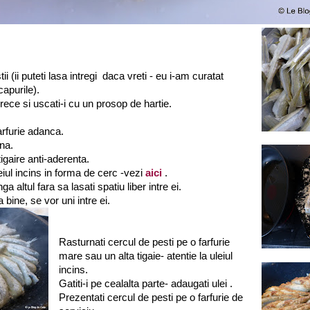
tii (ii puteti lasa intregi daca vreti - eu i-am curatat
capurile).
 rece si uscati-i cu un prosop de hartie.
farfurie adanca.
ina.
 tigaire anti-aderenta.
eiul incins in forma de cerc -vezi
aici
.
ga altul fara sa lasati spatiu liber intre ei.
 bine, se vor uni intre ei.
Rasturnati cercul de pesti pe o farfurie
mare sau un alta tigaie- atentie la uleiul
incins.
Gatiti-i pe cealalta parte- adaugati ulei .
Prezentati cercul de pesti pe o farfurie de