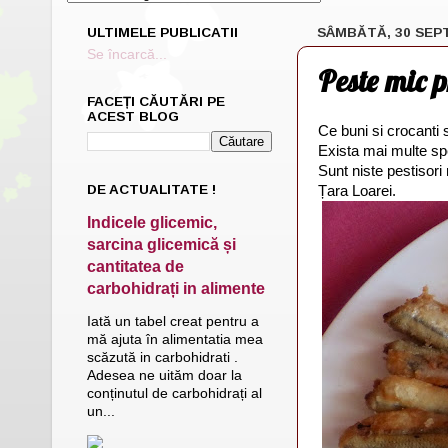
ULTIMELE PUBLICATII
SÂMBĂTĂ, 30 SEP
Se încarcă...
Peste mic 
FACEȚI CĂUTĂRI PE
ACEST BLOG
Ce buni si crocanti su
Exista mai multe spe
Sunt niste pestisori 
DE ACTUALITATE !
Țara Loarei.
Indicele glicemic,
sarcina glicemică și
cantitatea de
carbohidrați in alimente
Iată un tabel creat pentru a
mă ajuta în alimentatia mea
scăzută in carbohidrati .
Adesea ne uităm doar la
conținutul de carbohidrați al
un...