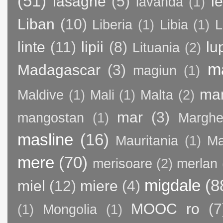
(51)
lasagne
(5)
l
lavanda
(1)
Liban
(10)
Liberia
(1)
Libia
(1)
L
linte
(11)
lipii
(8)
lu
Lituania
(2)
m
Madagascar
(3)
magiun
(1)
ma
Maldive
(1)
Mali
(1)
Malta
(2)
mar
(3)
mangostan
(1)
Margher
masline
(16)
Mauritania
(1)
Ma
mere
(70)
merisoare
(2)
merlan
migdale
(8
miel
(12)
miere
(4)
MOOC ro
(7
(1)
Mongolia
(1)