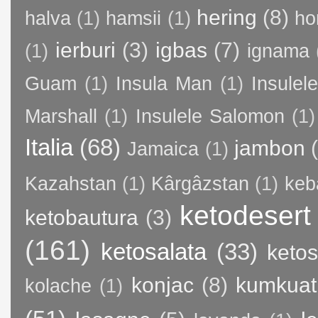
hering
(8)
halva
(1)
hamsii
(1)
ho
ierburi
(3)
igbas
(7)
(1)
ignama
Guam
(1)
Insula Man
(1)
Insule
Marshall
(1)
Insulele Salomon
(1)
Italia
(68)
jambon
Jamaica
(1)
Kazahstan
(1)
Kârgâzstan
(1)
keb
ketodesert
ketobautura
(3)
(161)
ketosalata
(33)
keto
konjac
(8)
kumkuat
kolache
(1)