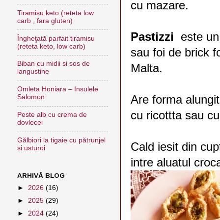
cu mazare.
Tiramisu keto (reteta low
carb , fara gluten)
Pastizzi
este un a
Îngheţată parfait tiramisu
(reteta keto, low carb)
sau foi de brick f
Biban cu midii si sos de
Malta.
langustine
Omleta Honiara – Insulele
Are forma alungit
Salomon
cu ricottta sau 
Peste alb cu crema de
dovlecei
Gălbiori la tigaie cu pătrunjel
Cald iesit din cu
si usturoi
intre aluatul cro
ARHIVĂ BLOG
►
2026
(16)
►
2025
(29)
►
2024
(24)