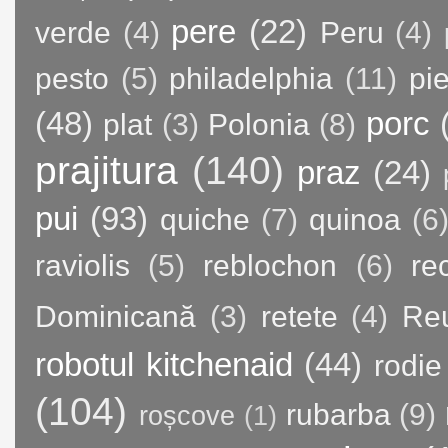
pere
(22)
verde
(4)
Peru
(4)
pesto
(5)
philadelphia
(11)
pie
(48)
porc
plat
(3)
Polonia
(8)
prajitura
(140)
praz
(24)
pui
(93)
quiche
(7)
quinoa
(6
raviolis
(5)
reblochon
(6)
re
Dominicană
(3)
retete
(4)
Re
robotul kitchenaid
(44)
rodie
(104)
rubarba
(9)
roșcove
(1)