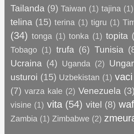
Tailanda
(9)
Taiwan
(1)
tajina
(1)
telina
(15)
terina
(1)
tigru
(1)
Ti
(34)
topita
tonga
(1)
tonka
(1)
trufa
(6)
Tunisia
(
Tobago
(1)
Ucraina
(4)
Ungar
Uganda
(2)
vaci
usturoi
(15)
Uzbekistan
(1)
(7)
Venezuela
(3
varza kale
(2)
vita
(54)
waf
vitel
(8)
visine
(1)
zmeur
Zambia
(1)
Zimbabwe
(2)