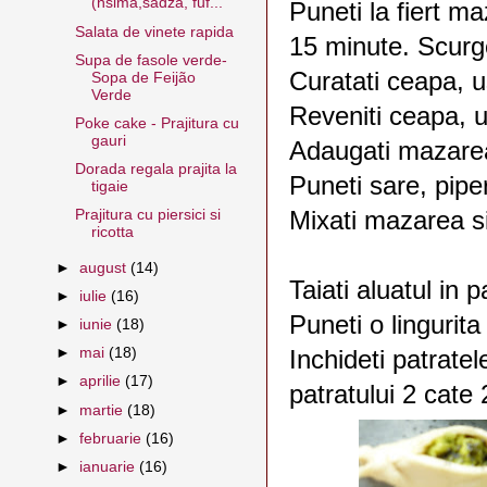
(nsima,sadza, fuf...
Puneti la fiert m
Salata de vinete rapida
15 minute. Scurge
Supa de fasole verde-
Curatati ceapa, us
Sopa de Feijão
Verde
Reveniti ceapa, u
Poke cake - Prajitura cu
gauri
Adaugati mazarea
Dorada regala prajita la
Puneti sare, pipe
tigaie
Mixati mazarea s
Prajitura cu piersici si
ricotta
►
august
(14)
Taiati aluatul in 
►
iulie
(16)
Puneti o lingurita
►
iunie
(18)
►
mai
(18)
Inchideti patratele
►
aprilie
(17)
patratului 2 cate 2
►
martie
(18)
►
februarie
(16)
►
ianuarie
(16)