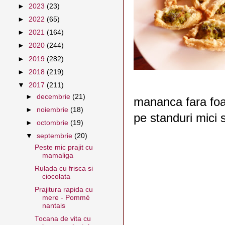
►
2023
(23)
►
2022
(65)
►
2021
(164)
►
2020
(244)
►
2019
(282)
►
2018
(219)
▼
2017
(211)
►
decembrie
(21)
mananca fara foam
►
noiembrie
(18)
pe standuri mici 
►
octombrie
(19)
▼
septembrie
(20)
Peste mic prajit cu
mamaliga
Rulada cu frisca si
ciocolata
Prajitura rapida cu
mere - Pommé
nantais
Tocana de vita cu