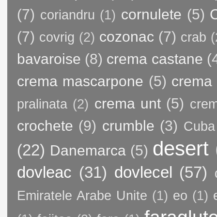
(7)
cornulete
(5)
C
coriandru
(1)
(7)
cozonac
(7)
covrig
(2)
crab
(
bavaroise
(8)
crema castane
(
crema mascarpone
(5)
crema 
crema unt
(5)
pralinata
(2)
crem
crochete
(9)
crumble
(3)
Cuba
desert
(22)
Danemarca
(5)
dovleac
(31)
dovlecel
(57)
Emiratele Arabe Unite
(1)
eo
(1)