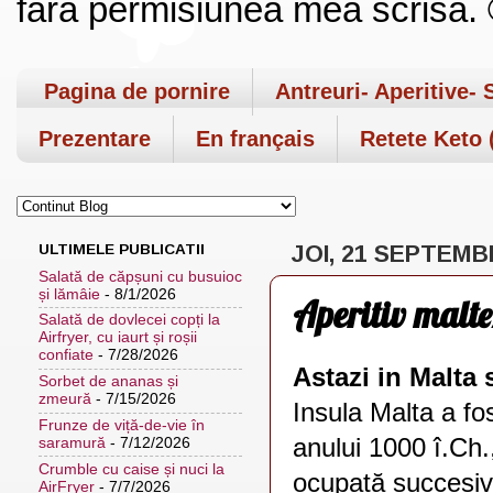
fara permisiunea mea scrisa. ©
Pagina de pornire
Antreuri- Aperitive- 
Prezentare
En français
Retete Keto (
ULTIMELE PUBLICATII
JOI, 21 SEPTEMB
Salată de căpșuni cu busuioc
și lămâie
- 8/1/2026
Aperitiv malte
Salată de dovlecei copți la
Airfryer, cu iaurt și roșii
confiate
- 7/28/2026
Astazi in Malta 
Sorbet de ananas și
zmeură
- 7/15/2026
Insula Malta a fos
Frunze de viță-de-vie în
anului 1000 î.Ch.,
saramură
- 7/12/2026
Crumble cu caise și nuci la
ocupată succesiv 
AirFryer
- 7/7/2026