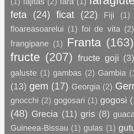
faraglut
(1)
fajitas
(2)
fara
(1)
feta
(24)
ficat
(22)
Fiji
(1)
floareasoarelui
(1)
foi de vita
(2)
Franta
(163)
frangipane
(1)
fructe
(207)
fructe goji
(3
galuste
(1)
gambas
(2)
Gambia
(
gem
(17)
Ger
(13)
Georgia
(2)
gogosi
(
gnocchi
(2)
gogosari
(1)
(48)
Grecia
(11)
gris
(8)
guac
gut
Guineea-Bissau
(1)
gulas
(1)