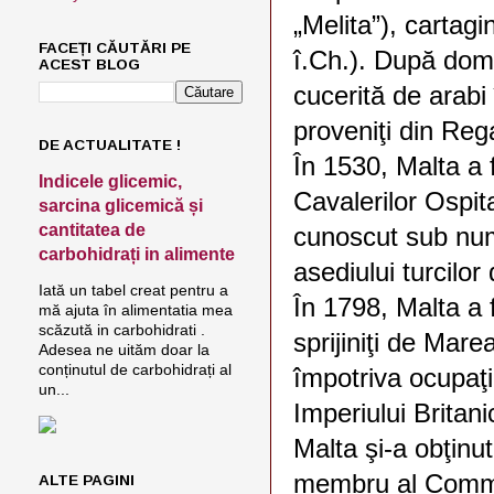
„Melita”), cartagi
FACEȚI CĂUTĂRI PE
î.Ch.). După domi
ACEST BLOG
cucerită de arabi
proveniţi din Regat
DE ACTUALITATE !
În 1530, Malta a f
Indicele glicemic,
Cavalerilor Ospita
sarcina glicemică și
cantitatea de
cunoscut sub num
carbohidrați in alimente
asediului turcilor
Iată un tabel creat pentru a
În 1798, Malta a 
mă ajuta în alimentatia mea
scăzută in carbohidrati .
sprijiniţi de Mare
Adesea ne uităm doar la
conținutul de carbohidrați al
împotriva ocupaţi
un...
Imperiului Britani
Malta şi-a obţin
membru al Commo
ALTE PAGINI