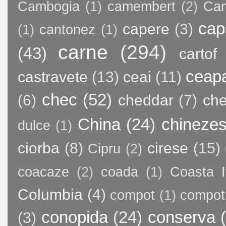
Cambogia
(1)
camembert
(2)
Ca
cap
capere
(3)
(1)
cantonez
(1)
carne
(294)
(43)
cartof
ceap
castravete
(13)
ceai
(11)
chec
(52)
(6)
cheddar
(7)
ch
China
(24)
chineze
dulce
(1)
ciorba
(8)
cirese
(15)
Cipru
(2)
coacaze
(2)
coada
(1)
Coasta I
Columbia
(4)
compot
(1)
compot
conopida
(24)
conserva
(3)