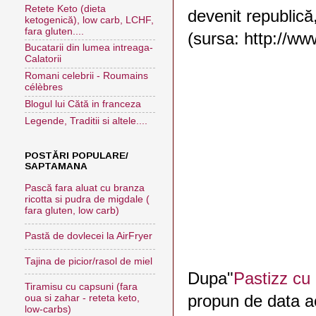
Retete Keto (dieta
devenit republică
ketogenică), low carb, LCHF,
fara gluten....
(sursa: h
Bucatarii din lumea intreaga-
Calatorii
Romani celebrii - Roumains
célèbres
Blogul lui Cătă in franceza
Legende, Traditii si altele....
POSTĂRI POPULARE/
SAPTAMANA
Pască fara aluat cu branza
ricotta si pudra de migdale (
fara gluten, low carb)
Pastă de dovlecei la AirFryer
Tajina de picior/rasol de miel
Dupa"
Pastizz cu 
Tiramisu cu capsuni (fara
propun de data a
oua si zahar - reteta keto,
low-carbs)