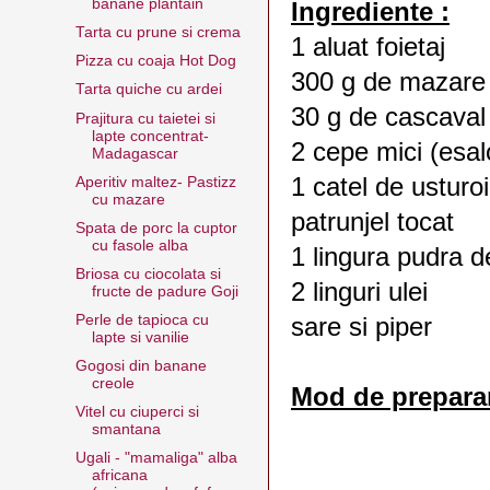
banane plantain
Ingrediente :
Tarta cu prune si crema
1 aluat foietaj
Pizza cu coaja Hot Dog
300 g de mazare 
Tarta quiche cu ardei
30 g de cascaval
Prajitura cu taietei si
lapte concentrat-
2 cepe mici (esal
Madagascar
1 catel de usturoi
Aperitiv maltez- Pastizz
cu mazare
patrunjel tocat
Spata de porc la cuptor
cu fasole alba
1 lingura pudra 
Briosa cu ciocolata si
2 linguri ulei
fructe de padure Goji
Perle de tapioca cu
sare si piper
lapte si vanilie
Gogosi din banane
creole
Mod de preparar
Vitel cu ciuperci si
smantana
Ugali - "mamaliga" alba
africana