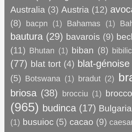
avoc
Australia
(3)
Austria
(12)
(8)
bacpn
(1)
Bahamas
(1)
Bah
bautura
(29)
bavarois
(9)
bec
(11)
biban
(8)
Bhutan
(1)
bibili
(77)
blat-génoise
blat tort
(4)
br
(5)
Botswana
(1)
bradut
(2)
briosa
(38)
brocco
brocciu
(1)
(965)
budinca
(17)
Bulgaria
busuioc
(5)
cacao
(9)
(1)
caesa