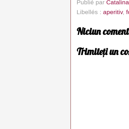
Publié par
Catalina
Libellés :
aperitiv
,
f
Niciun coment
Trimiteți un c