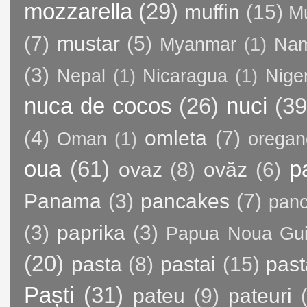
mozzarella
(29)
muffin
(15)
M
(7)
mustar
(5)
Myanmar
(1)
Nam
(3)
Nepal
(1)
Nicaragua
(1)
Nige
nuca de cocos
(26)
nuci
(39
(4)
omleta
(7)
Oman
(1)
oregan
oua
(61)
p
ovaz
(8)
ovăz
(6)
Panama
(3)
pancakes
(7)
panc
(3)
paprika
(3)
Papua Noua Gu
(20)
pasta
(8)
pastai
(15)
past
Paști
(31)
pateu
(9)
pateuri