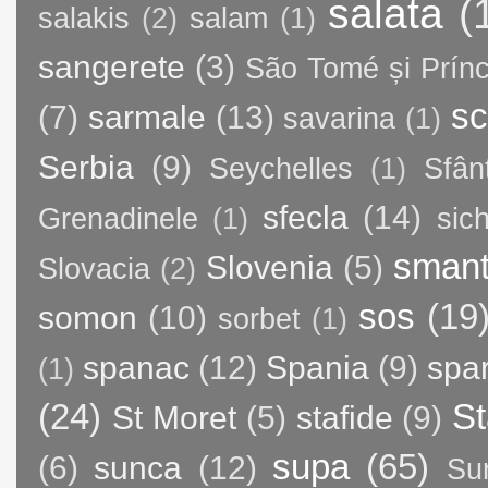
salata
(
salakis
(2)
salam
(1)
sangerete
(3)
São Tomé și Prínc
sc
(7)
sarmale
(13)
savarina
(1)
Serbia
(9)
Seychelles
(1)
Sfân
sfecla
(14)
Grenadinele
(1)
sic
sman
Slovenia
(5)
Slovacia
(2)
sos
(19
somon
(10)
sorbet
(1)
spanac
(12)
Spania
(9)
spa
(1)
(24)
St
St Moret
(5)
stafide
(9)
supa
(65)
(6)
sunca
(12)
Su