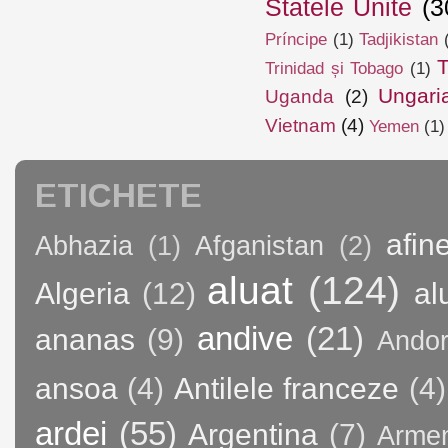
Statele Unite
(3
Príncipe
(1)
Tadjikistan
T
Trinidad și Tobago
(1)
Ungari
Uganda
(2)
Vietnam
(4)
Yemen
(1)
ETICHETE
afin
Abhazia
(1)
Afganistan
(2)
aluat
(124)
Algeria
(12)
al
andive
(21)
ananas
(9)
Andor
ansoa
(4)
Antilele franceze
(4)
ardei
(55)
Argentina
(7)
Arme