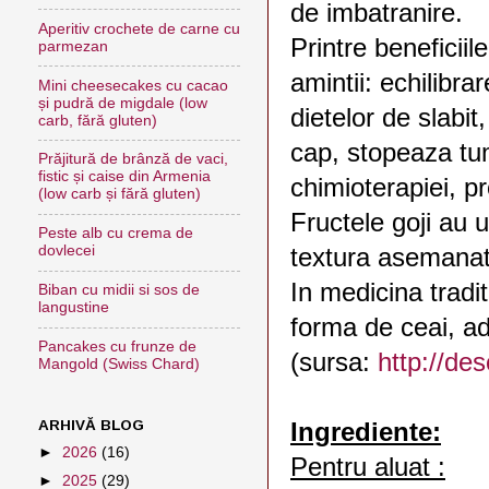
de imbatranire.
Aperitiv crochete de carne cu
Printre beneficiil
parmezan
amintii: echilibrar
Mini cheesecakes cu cacao
și pudră de migdale (low
dietelor de slabit
carb, fără gluten)
cap, stopeaza tum
Prăjitură de brânză de vaci,
fistic și caise din Armenia
chimioterapiei, pr
(low carb și fără gluten)
Fructele goji au 
Peste alb cu crema de
dovlecei
textura asemanato
In medicina tradi
Biban cu midii si sos de
langustine
forma de ceai, ad
Pancakes cu frunze de
(sursa:
http://de
Mangold (Swiss Chard)
ARHIVĂ BLOG
Ingrediente:
►
2026
(16)
Pentru aluat :
►
2025
(29)