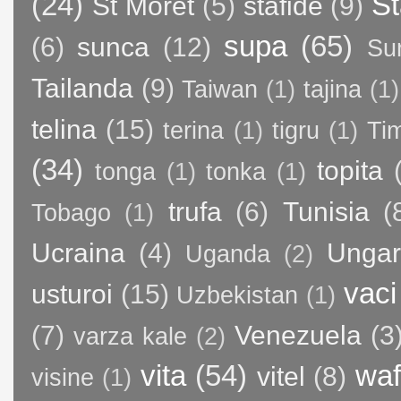
(24)
St
St Moret
(5)
stafide
(9)
supa
(65)
(6)
sunca
(12)
Su
Tailanda
(9)
Taiwan
(1)
tajina
(1)
telina
(15)
terina
(1)
tigru
(1)
Ti
(34)
topita
tonga
(1)
tonka
(1)
trufa
(6)
Tunisia
(
Tobago
(1)
Ucraina
(4)
Ungar
Uganda
(2)
vaci
usturoi
(15)
Uzbekistan
(1)
(7)
Venezuela
(3
varza kale
(2)
vita
(54)
waf
vitel
(8)
visine
(1)