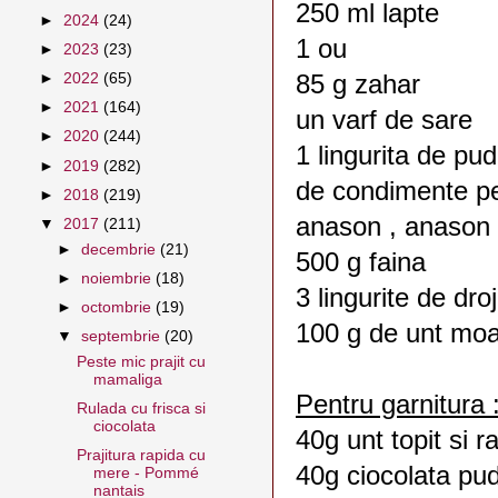
250 ml lapte
►
2024
(24)
1 ou
►
2023
(23)
85 g zahar
►
2022
(65)
►
2021
(164)
un varf de sare
►
2020
(244)
1 lingurita de p
►
2019
(282)
de condimente pen
►
2018
(219)
anason , anason s
▼
2017
(211)
►
decembrie
(21)
500 g faina
►
noiembrie
(18)
3 lingurite de dro
►
octombrie
(19)
100 g de unt moa
▼
septembrie
(20)
Peste mic prajit cu
mamaliga
Pentru garnitura 
Rulada cu frisca si
ciocolata
40g unt topit si ra
Prajitura rapida cu
40g ciocolata pu
mere - Pommé
nantais