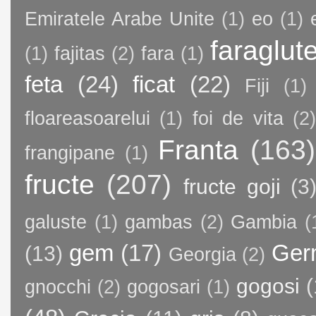
Emiratele Arabe Unite
(1)
eo
(1)
faraglut
(1)
fajitas
(2)
fara
(1)
feta
(24)
ficat
(22)
Fiji
(1)
floareasoarelui
(1)
foi de vita
(2)
Franta
(163)
frangipane
(1)
fructe
(207)
fructe goji
(3
galuste
(1)
gambas
(2)
Gambia
(
gem
(17)
Ger
(13)
Georgia
(2)
gogosi
(
gnocchi
(2)
gogosari
(1)