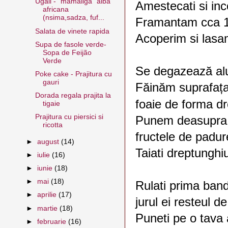
Ugali - "mamaliga" alba
Amestecati si inc
africana
(nsima,sadza, fuf...
Framantam cca 1
Salata de vinete rapida
Acoperim si lasa
Supa de fasole verde-
Sopa de Feijão
Verde
Se degazează alu
Poke cake - Prajitura cu
gauri
Făinăm suprafața 
Dorada regala prajita la
foaie de forma dr
tigaie
Prajitura cu piersici si
Punem deasupra un
ricotta
fructele de padu
►
august
(14)
Taiati dreptunghi
►
iulie
(16)
►
iunie
(18)
►
mai
(18)
Rulati prima band
►
aprilie
(17)
jurul ei resteul d
►
martie
(18)
Puneti pe o tava 
►
februarie
(16)