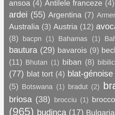
ansoa
(4)
Antilele franceze
(4)
ardei
(55)
Argentina
(7)
Arme
avoc
Australia
(3)
Austria
(12)
(8)
bacpn
(1)
Bahamas
(1)
Bah
bautura
(29)
bavarois
(9)
bec
(11)
biban
(8)
Bhutan
(1)
bibili
(77)
blat-génoise
blat tort
(4)
br
(5)
Botswana
(1)
bradut
(2)
briosa
(38)
brocco
brocciu
(1)
(965)
budinca
(17)
Bulgaria