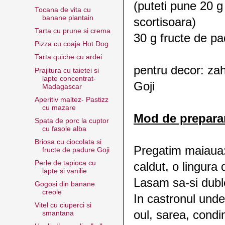
(puteti pune 20 
Tocana de vita cu
banane plantain
scortisoara)
Tarta cu prune si crema
30 g fructe de pa
Pizza cu coaja Hot Dog
Tarta quiche cu ardei
pentru decor: zah
Prajitura cu taietei si
lapte concentrat-
Goji
Madagascar
Aperitiv maltez- Pastizz
cu mazare
Mod de preparar
Spata de porc la cuptor
cu fasole alba
Briosa cu ciocolata si
Pregatim maiaua:
fructe de padure Goji
Perle de tapioca cu
caldut, o lingura 
lapte si vanilie
Lasam sa-si dubl
Gogosi din banane
creole
In castronul und
Vitel cu ciuperci si
oul, sarea, condi
smantana