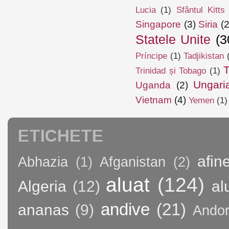
Lucia
(1)
Sfântul Kitts
Singapore
(3)
Siria
(2
Statele Unite
(3
Príncipe
(1)
Tadjikistan
T
Trinidad și Tobago
(1)
Ungari
Uganda
(2)
Vietnam
(4)
Yemen
(1)
ETICHETE
afin
Abhazia
(1)
Afganistan
(2)
aluat
(124)
Algeria
(12)
al
andive
(21)
ananas
(9)
Andor