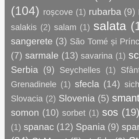
(104)
rubarba
(9)
roșcove
(1)
salata
(
salakis
(2)
salam
(1)
sangerete
(3)
São Tomé și Prínc
sc
(7)
sarmale
(13)
savarina
(1)
Serbia
(9)
Seychelles
(1)
Sfân
sfecla
(14)
Grenadinele
(1)
sic
sman
Slovenia
(5)
Slovacia
(2)
sos
(19
somon
(10)
sorbet
(1)
spanac
(12)
Spania
(9)
spa
(1)