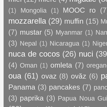
MOOC ro
(7
(1)
Mongolia
(1)
mozzarella
(29)
muffin
(15)
M
(7)
mustar
(5)
Myanmar
(1)
Nam
(3)
Nepal
(1)
Nicaragua
(1)
Nige
nuca de cocos
(26)
nuci
(39
(4)
omleta
(7)
Oman
(1)
oregan
oua
(61)
p
ovaz
(8)
ovăz
(6)
Panama
(3)
pancakes
(7)
panc
(3)
paprika
(3)
Papua Noua Gu