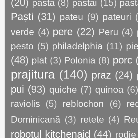
(20)
pasta
(8)
pastai
(15)
past
Paști
(31)
pateu
(9)
pateuri
pere
(22)
verde
(4)
Peru
(4)
pesto
(5)
philadelphia
(11)
pie
(48)
porc
plat
(3)
Polonia
(8)
prajitura
(140)
praz
(24)
pui
(93)
quiche
(7)
quinoa
(6
raviolis
(5)
reblochon
(6)
re
Dominicană
(3)
retete
(4)
Re
robotul kitchenaid
(44)
rodie