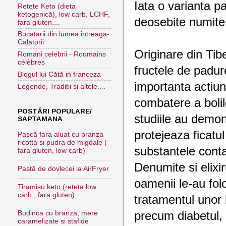
Iata o varianta p
Retete Keto (dieta
ketogenică), low carb, LCHF,
deosebite numite
fara gluten....
Bucatarii din lumea intreaga-
Calatorii
Originare din Tibe
Romani celebrii - Roumains
célèbres
fructele de padur
Blogul lui Cătă in franceza
importanta actiu
Legende, Traditii si altele....
combatere a bolilo
POSTĂRI POPULARE/
studiile au demon
SAPTAMANA
protejeaza ficatul
Pască fara aluat cu branza
ricotta si pudra de migdale (
substantele cont
fara gluten, low carb)
Denumite si elixiru
Pastă de dovlecei la AirFryer
oamenii le-au folo
Tiramisu keto (reteta low
carb , fara gluten)
tratamentul unor 
precum diabetul,
Budinca cu branza, mere
caramelizate si stafide