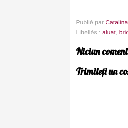
Publié par
Catalina
Libellés :
aluat
,
bri
Niciun coment
Trimiteți un c