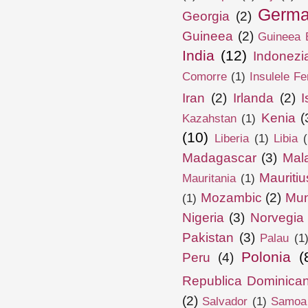
Germa
Georgia
(2)
Guineea
(2)
Guineea E
India
(12)
Indonezi
Comorre
(1)
Insulele Fe
Iran
(2)
Irlanda
(2)
I
Kenia
(
Kazahstan
(1)
(10)
Liberia
(1)
Libia
(
Madagascar
(3)
Mal
Mauritiu
Mauritania
(1)
Mozambic
(2)
Mun
(1)
Nigeria
(3)
Norvegia
Pakistan
(3)
Palau
(1
Polonia
(
Peru
(4)
Republica Dominica
(2)
Salvador
(1)
Samoa