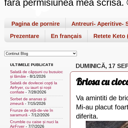
fara permisiunea mea scrisa. ©
Pagina de pornire
Antreuri- Aperitive- 
Prezentare
En français
Retete Keto (
ULTIMELE PUBLICATII
DUMINICĂ, 17 SE
Salată de căpșuni cu busuioc
și lămâie
- 8/1/2026
Briosa cu cioco
Salată de dovlecei copți la
Airfryer, cu iaurt și roșii
confiate
- 7/28/2026
Va amintiti de br
Sorbet de ananas și
zmeură
- 7/15/2026
Mi-au placut foar
Frunze de viță-de-vie în
diferita.
saramură
- 7/12/2026
Crumble cu caise și nuci la
AirFryer
- 7/7/2026