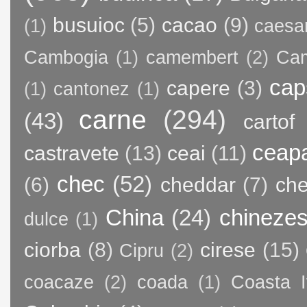
busuioc
(5)
cacao
(9)
(1)
caesa
Cambogia
(1)
camembert
(2)
Ca
cap
capere
(3)
(1)
cantonez
(1)
carne
(294)
(43)
cartof
ceap
castravete
(13)
ceai
(11)
chec
(52)
(6)
cheddar
(7)
ch
China
(24)
chineze
dulce
(1)
ciorba
(8)
cirese
(15)
Cipru
(2)
coacaze
(2)
coada
(1)
Coasta I