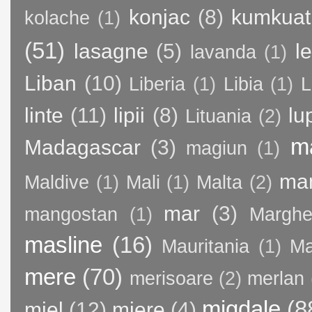
konjac
(8)
kumkuat
kolache
(1)
(51)
lasagne
(5)
l
lavanda
(1)
Liban
(10)
Liberia
(1)
Libia
(1)
L
linte
(11)
lipii
(8)
lu
Lituania
(2)
m
Madagascar
(3)
magiun
(1)
ma
Maldive
(1)
Mali
(1)
Malta
(2)
mar
(3)
mangostan
(1)
Margher
masline
(16)
Mauritania
(1)
Ma
mere
(70)
merisoare
(2)
merlan
migdale
(8
miel
(12)
miere
(4)