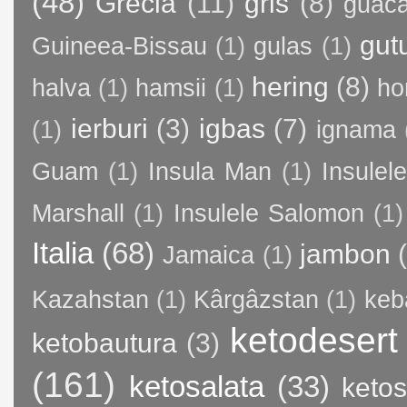
(48)
Grecia
(11)
gris
(8)
guac
gut
Guineea-Bissau
(1)
gulas
(1)
hering
(8)
halva
(1)
hamsii
(1)
ho
ierburi
(3)
igbas
(7)
(1)
ignama
Guam
(1)
Insula Man
(1)
Insule
Marshall
(1)
Insulele Salomon
(1)
Italia
(68)
jambon
Jamaica
(1)
Kazahstan
(1)
Kârgâzstan
(1)
keb
ketodesert
ketobautura
(3)
(161)
ketosalata
(33)
keto