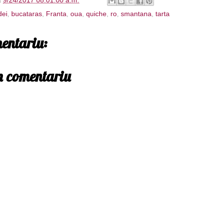
à
9/24/2017 08:01:00 a.m.
dei
,
bucataras
,
Franta
,
oua
,
quiche
,
ro
,
smantana
,
tarta
entariu:
un comentariu