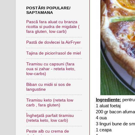
POSTĂRI POPULARE/
SAPTAMANA
Pască fara aluat cu branza
ricotta si pudra de migdale (
fara gluten, low carb)
Pastă de dovlecei la AirFryer
Tajina de picior/rasol de miel
Tiramisu cu capsuni (fara
oua si zahar - reteta keto,
low-carbs)
Biban cu midii si sos de
langustine
Ingrediente:
pentru
Tiramisu keto (reteta low
carb , fara gluten)
1 aluat foetaj
200 gr bacon afuma
Îngheţată parfait tiramisu
4 oua
(reteta keto, low carb)
3 linguri bune de sm
1 ceapa
Peste alb cu crema de