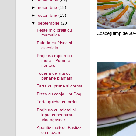
►
noiembrie
(18)
►
octombrie
(19)
▼
septembrie
(20)
Peste mic prajit cu
Coaceți timp de 30-
mamaliga
Rulada cu frisca si
ciocolata
Prajitura rapida cu
mere - Pommé
nantais
Tocana de vita cu
banane plantain
Tarta cu prune si crema
Pizza cu coaja Hot Dog
Tarta quiche cu ardei
Prajitura cu taietei si
lapte concentrat-
Madagascar
Aperitiv maltez- Pastizz
cu mazare