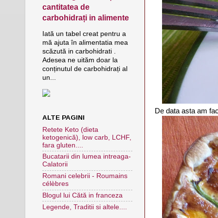
cantitatea de
carbohidrați in alimente
Iată un tabel creat pentru a
mă ajuta în alimentatia mea
scăzută in carbohidrati .
Adesea ne uităm doar la
conținutul de carbohidrați al
un...
De data asta am facu
ALTE PAGINI
Retete Keto (dieta
ketogenică), low carb, LCHF,
fara gluten....
Bucatarii din lumea intreaga-
Calatorii
Romani celebrii - Roumains
célèbres
Blogul lui Cătă in franceza
Legende, Traditii si altele....