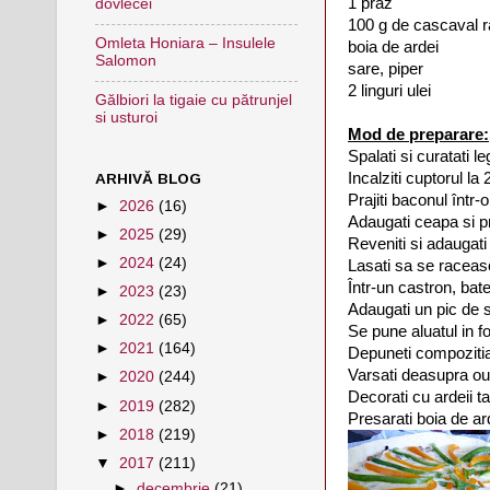
1 praz
dovlecei
100 g de cascaval 
Omleta Honiara – Insulele
boia de ardei
Salomon
sare, piper
2 linguri ulei
Gălbiori la tigaie cu pătrunjel
si usturoi
Mod de preparare:
Spalati si curatati l
Incalziti cuptorul la
ARHIVĂ BLOG
Prajiti baconul într-
►
2026
(16)
Adaugati ceapa si p
►
2025
(29)
Reveniti si adaugati
►
2024
(24)
Lasati sa se raceas
Într-un castron, bat
►
2023
(23)
Adaugati un pic de s
►
2022
(65)
Se pune aluatul in f
►
2021
(164)
Depuneti compozitia
Varsati deasupra o
►
2020
(244)
Decorati cu ardeii ta
►
2019
(282)
Presarati boia de ar
►
2018
(219)
▼
2017
(211)
►
decembrie
(21)