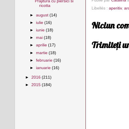
Publié par
Catalina
Prajitura cu piersici si
ricotta
Libellés :
aperitiv
,
ar
►
august
(14)
Niciun com
►
iulie
(16)
►
iunie
(18)
►
mai
(18)
Trimiteți 
►
aprilie
(17)
►
martie
(18)
►
februarie
(16)
►
ianuarie
(16)
►
2016
(211)
►
2015
(184)