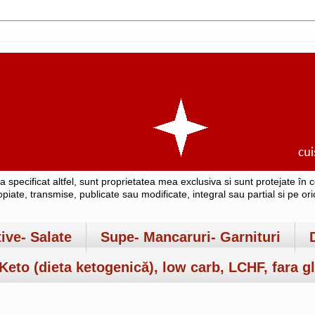
-a specificat altfel, sunt proprietatea mea exclusiva si sunt protejate î
copiate, transmise, publicate sau modificate, integral sau partial si pe o
tive- Salate
Supe- Mancaruri- Garnituri
Keto (dieta ketogenică), low carb, LCHF, fara gl