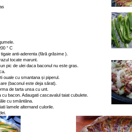
ras
egumele.
 200 ° C
o tigaie anti-aderenta (fără grăsime ).
razul tocate marunt.
 un pic de ulei daca baconul nu este gras.
ca.
eti ouale cu smantana și piperul.
are (baconul este deja sărat).
orma de tarta unsa cu unt.
 cu bacon. Adaugati cascavalul taiat cubulete.
uăle cu smântâna.
iati lamele alternand culorile.
dei.