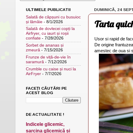
ULTIMELE PUBLICATII
DUMINICĂ, 24 SEP
Salată de căpșuni cu busuioc
Tarta quic
și lămâie
- 8/1/2026
Salată de dovlecei copți la
Airfryer, cu iaurt și roșii
confiate
- 7/28/2026
Usor si rapid de fac
De origine frantuzea
Sorbet de ananas și
zmeură
- 7/15/2026
amestec de oua si 
Frunze de viță-de-vie în
saramură
- 7/12/2026
Crumble cu caise și nuci la
AirFryer
- 7/7/2026
FACEȚI CĂUTĂRI PE
ACEST BLOG
DE ACTUALITATE !
Indicele glicemic,
sarcina glicemică și