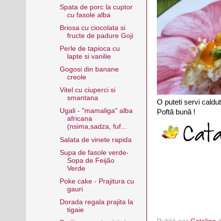
Spata de porc la cuptor
cu fasole alba
Briosa cu ciocolata si
fructe de padure Goji
Perle de tapioca cu
lapte si vanilie
Gogosi din banane
creole
Vitel cu ciuperci si
smantana
O puteti servi caldu
Ugali - "mamaliga" alba
Poftă bună !
africana
(nsima,sadza, fuf...
Salata de vinete rapida
Supa de fasole verde-
Sopa de Feijão
Verde
Poke cake - Prajitura cu
gauri
Dorada regala prajita la
tigaie