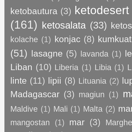
ketodesert
ketobautura
(3)
(161)
ketosalata
(33)
keto
konjac
(8)
kumkuat
kolache
(1)
(51)
lasagne
(5)
l
lavanda
(1)
Liban
(10)
Liberia
(1)
Libia
(1)
L
linte
(11)
lipii
(8)
lu
Lituania
(2)
m
Madagascar
(3)
magiun
(1)
ma
Maldive
(1)
Mali
(1)
Malta
(2)
mar
(3)
mangostan
(1)
Margher