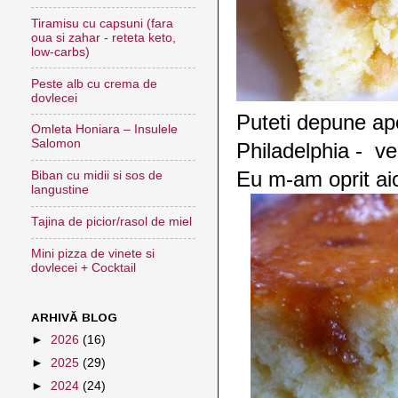
Tiramisu cu capsuni (fara
oua si zahar - reteta keto,
low-carbs)
Peste alb cu crema de
dovlecei
Puteti depune apo
Omleta Honiara – Insulele
Salomon
Philadelphia - v
Eu m-am oprit aic
Biban cu midii si sos de
langustine
Tajina de picior/rasol de miel
Mini pizza de vinete si
dovlecei + Cocktail
ARHIVĂ BLOG
►
2026
(16)
►
2025
(29)
►
2024
(24)