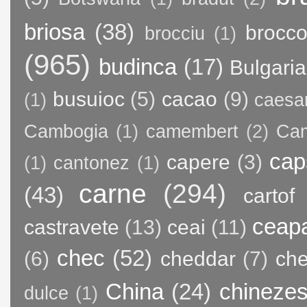
briosa
(38)
brocco
brocciu
(1)
(965)
budinca
(17)
Bulgaria
busuioc
(5)
cacao
(9)
(1)
caesa
Cambogia
(1)
camembert
(2)
Ca
cap
capere
(3)
(1)
cantonez
(1)
carne
(294)
(43)
cartof
ceap
castravete
(13)
ceai
(11)
chec
(52)
(6)
cheddar
(7)
ch
China
(24)
chineze
dulce
(1)