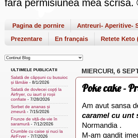
fara permisiunea mea scrisa. ©
Pagina de pornire
Antreuri- Aperitive- 
Prezentare
En français
Retete Keto (
ULTIMELE PUBLICATII
MIERCURI, 6 SEP
Salată de căpșuni cu busuioc
și lămâie
- 8/1/2026
Poke cake - Pr
Salată de dovlecei copți la
Airfryer, cu iaurt și roșii
confiate
- 7/28/2026
Am avut sansa d
Sorbet de ananas și
zmeură
- 7/15/2026
caramel cu unt 
Frunze de viță-de-vie în
Normandia .
saramură
- 7/12/2026
Crumble cu caise și nuci la
M-am gandit imedi
AirFryer
- 7/7/2026