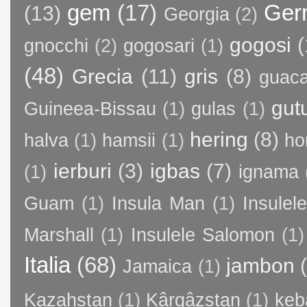
gem
(17)
Ger
(13)
Georgia
(2)
gogosi
(
gnocchi
(2)
gogosari
(1)
(48)
Grecia
(11)
gris
(8)
guac
gut
Guineea-Bissau
(1)
gulas
(1)
hering
(8)
halva
(1)
hamsii
(1)
ho
ierburi
(3)
igbas
(7)
(1)
ignama
Guam
(1)
Insula Man
(1)
Insule
Marshall
(1)
Insulele Salomon
(1)
Italia
(68)
jambon
Jamaica
(1)
Kazahstan
(1)
Kârgâzstan
(1)
keb