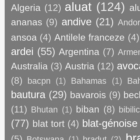
aluat
(124)
Algeria
(12)
al
andive
(21)
ananas
(9)
Andor
ansoa
(4)
Antilele franceze
(4)
ardei
(55)
Argentina
(7)
Arme
avoc
Australia
(3)
Austria
(12)
(8)
bacpn
(1)
Bahamas
(1)
Bah
bautura
(29)
bavarois
(9)
bec
(11)
biban
(8)
Bhutan
(1)
bibili
(77)
blat-génoise
blat tort
(4)
br
(5)
Botswana
(1)
bradut
(2)