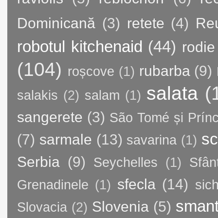
Dominicană
(3)
retete
(4)
Re
robotul kitchenaid
(44)
rodie
(104)
rubarba
(9)
roșcove
(1)
salata
(
salakis
(2)
salam
(1)
sangerete
(3)
São Tomé și Prínc
sc
(7)
sarmale
(13)
savarina
(1)
Serbia
(9)
Seychelles
(1)
Sfân
sfecla
(14)
Grenadinele
(1)
sic
sman
Slovenia
(5)
Slovacia
(2)