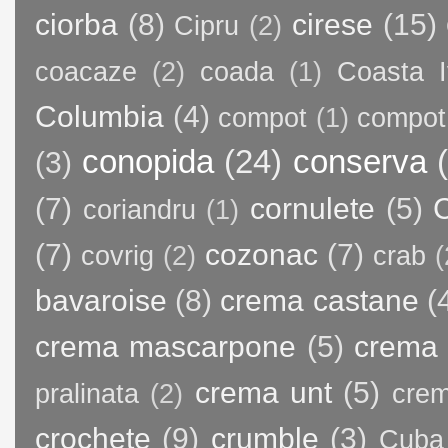
ciorba
(8)
cirese
(15)
Cipru
(2)
coacaze
(2)
coada
(1)
Coasta I
Columbia
(4)
compot
(1)
compot
conopida
(24)
conserva
(3)
(7)
cornulete
(5)
C
coriandru
(1)
(7)
cozonac
(7)
covrig
(2)
crab
(
bavaroise
(8)
crema castane
(
crema mascarpone
(5)
crema 
crema unt
(5)
pralinata
(2)
crem
crochete
(9)
crumble
(3)
Cuba