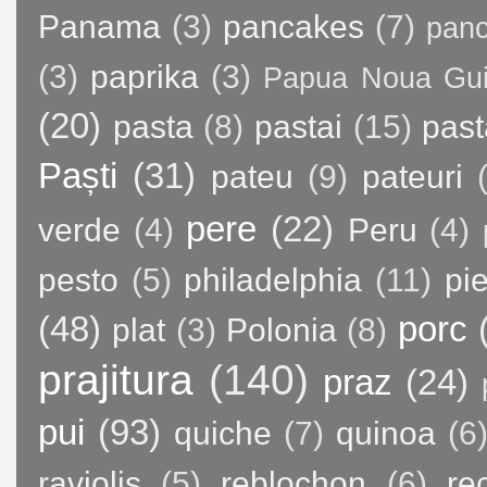
Panama
(3)
pancakes
(7)
panc
(3)
paprika
(3)
Papua Noua Gu
(20)
pasta
(8)
pastai
(15)
past
Paști
(31)
pateu
(9)
pateuri
pere
(22)
verde
(4)
Peru
(4)
pesto
(5)
philadelphia
(11)
pie
(48)
porc
plat
(3)
Polonia
(8)
prajitura
(140)
praz
(24)
pui
(93)
quiche
(7)
quinoa
(6
raviolis
(5)
reblochon
(6)
re