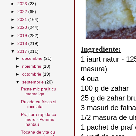
►
2023
(23)
►
2022
(65)
►
2021
(164)
►
2020
(244)
►
2019
(282)
►
2018
(219)
Ingrediente:
▼
2017
(211)
1 iaurt natur - 125
►
decembrie
(21)
►
noiembrie
(18)
masura)
►
octombrie
(19)
4 oua
▼
septembrie
(20)
100 g de zahar
Peste mic prajit cu
mamaliga
25 g de zahar br
Rulada cu frisca si
3 masuri de faina
ciocolata
Prajitura rapida cu
1/2 masura de ul
mere - Pommé
nantais
1 pachet de praf
Tocana de vita cu