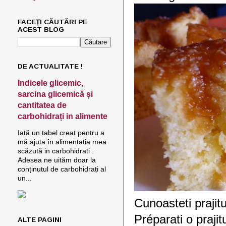
FACEȚI CĂUTĂRI PE
ACEST BLOG
DE ACTUALITATE !
Indicele glicemic,
sarcina glicemică și
cantitatea de
carbohidrați in alimente
Iată un tabel creat pentru a
mă ajuta în alimentatia mea
scăzută in carbohidrati .
Adesea ne uităm doar la
conținutul de carbohidrați al
un...
Cunoasteti prajit
Préparati o prajit
ALTE PAGINI