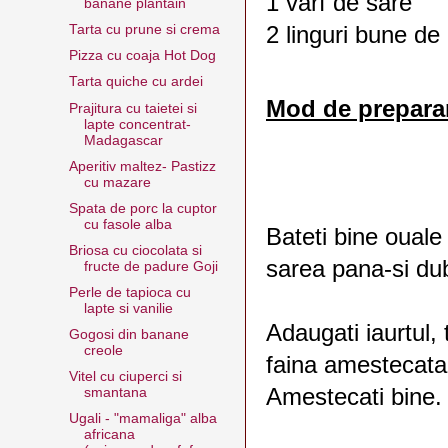
1 varf de sare
banane plantain
2 linguri bune d
Tarta cu prune si crema
Pizza cu coaja Hot Dog
Tarta quiche cu ardei
Mod de prepara
Prajitura cu taietei si
lapte concentrat-
Madagascar
Aperitiv maltez- Pastizz
cu mazare
Spata de porc la cuptor
cu fasole alba
Bateti bine ouale
Briosa cu ciocolata si
sarea pana-si du
fructe de padure Goji
Perle de tapioca cu
lapte si vanilie
Adaugati iaurtul, t
Gogosi din banane
creole
faina amestecata 
Vitel cu ciuperci si
Amestecati bine.
smantana
Ugali - "mamaliga" alba
africana