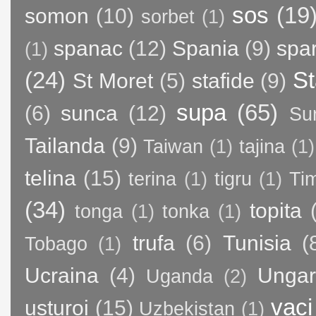
sos
(19
somon
(10)
sorbet
(1)
spanac
(12)
Spania
(9)
spa
(1)
(24)
St
St Moret
(5)
stafide
(9)
supa
(65)
(6)
sunca
(12)
Su
Tailanda
(9)
Taiwan
(1)
tajina
(1)
telina
(15)
terina
(1)
tigru
(1)
Ti
(34)
topita
tonga
(1)
tonka
(1)
trufa
(6)
Tunisia
(
Tobago
(1)
Ucraina
(4)
Ungar
Uganda
(2)
vaci
usturoi
(15)
Uzbekistan
(1)