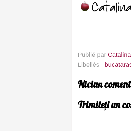
Publié par
Catalina
Libellés :
bucatara
Niciun coment
Trimiteți un c