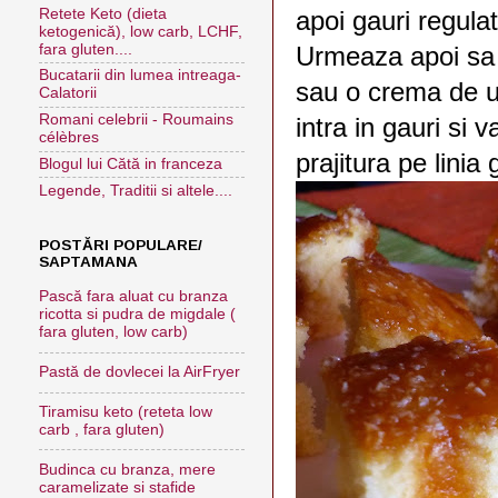
Retete Keto (dieta
apoi gauri regula
ketogenică), low carb, LCHF,
fara gluten....
Urmeaza apoi sa v
Bucatarii din lumea intreaga-
sau o crema de u
Calatorii
Romani celebrii - Roumains
intra in gauri si v
célèbres
prajitura pe linia
Blogul lui Cătă in franceza
Legende, Traditii si altele....
POSTĂRI POPULARE/
SAPTAMANA
Pască fara aluat cu branza
ricotta si pudra de migdale (
fara gluten, low carb)
Pastă de dovlecei la AirFryer
Tiramisu keto (reteta low
carb , fara gluten)
Budinca cu branza, mere
caramelizate si stafide