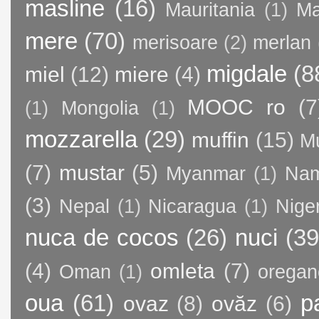
masline
(16)
Mauritania
(1)
Ma
mere
(70)
merisoare
(2)
merlan
migdale
(8
miel
(12)
miere
(4)
MOOC ro
(7
(1)
Mongolia
(1)
mozzarella
(29)
muffin
(15)
M
(7)
mustar
(5)
Myanmar
(1)
Nam
(3)
Nepal
(1)
Nicaragua
(1)
Nige
nuca de cocos
(26)
nuci
(39
(4)
omleta
(7)
Oman
(1)
oregan
oua
(61)
p
ovaz
(8)
ovăz
(6)