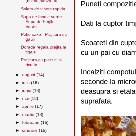
(nsima,sadza, fuf...
Puneti compozitia
Salata de vinete rapida
Supa de fasole verde-
Dati la cuptor ti
Sopa de Feijão
Verde
Poke cake - Prajitura cu
gauri
Scoateti din cupto
Dorada regala prajita la
cu un pai cu diam
tigaie
Prajitura cu piersici si
ricotta
Incalziti compotu
►
august
(14)
seconde la microu
►
iulie
(16)
deasupra si etalat
►
iunie
(18)
►
mai
(18)
suprafata.
►
aprilie
(17)
►
martie
(18)
►
februarie
(16)
►
ianuarie
(16)