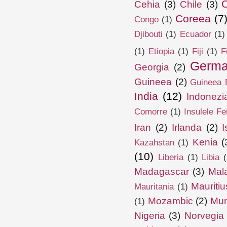
Cehia
(3)
Chile
(3)
Coreea
(7
Congo
(1)
Djibouti
(1)
Ecuador
(1)
(1)
Etiopia
(1)
Fiji
(1)
F
Germa
Georgia
(2)
Guineea
(2)
Guineea E
India
(12)
Indonezi
Comorre
(1)
Insulele Fe
Iran
(2)
Irlanda
(2)
I
Kenia
(
Kazahstan
(1)
(10)
Liberia
(1)
Libia
(
Madagascar
(3)
Mal
Mauritiu
Mauritania
(1)
Mozambic
(2)
Mun
(1)
Nigeria
(3)
Norvegia