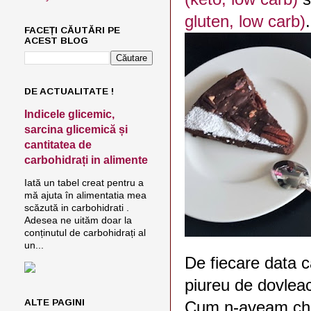
gluten, low carb)
FACEȚI CĂUTĂRI PE
ACEST BLOG
DE ACTUALITATE !
Indicele glicemic,
sarcina glicemică și
cantitatea de
carbohidrați in alimente
Iată un tabel creat pentru a
mă ajuta în alimentatia mea
scăzută in carbohidrati .
Adesea ne uităm doar la
conținutul de carbohidrați al
un...
De fiecare data 
piureu de dovleac
ALTE PAGINI
Cum n-aveam chi