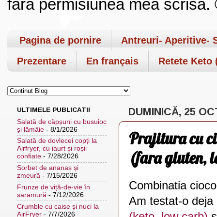
fara permisiunea mea scrisa. ©
Pagina de pornire
Antreuri- Aperitive- 
Prezentare
En français
Retete Keto (
ULTIMELE PUBLICATII
DUMINICĂ, 25 O
Salată de căpșuni cu busuioc
și lămâie
- 8/1/2026
Prajitura cu c
Salată de dovlecei copți la
Airfryer, cu iaurt și roșii
(fara gluten, 
confiate
- 7/28/2026
Sorbet de ananas și
zmeură
- 7/15/2026
Combinatia ciocol
Frunze de viță-de-vie în
saramură
- 7/12/2026
Am testat-o deja 
Crumble cu caise și nuci la
(keto, low carb)
s
AirFryer
- 7/7/2026