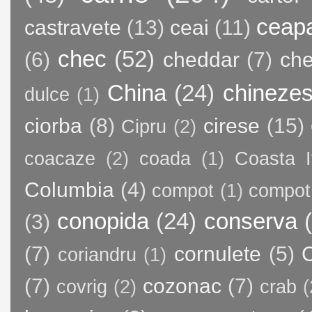
ceap
castravete
(13)
ceai
(11)
chec
(52)
(6)
cheddar
(7)
ch
China
(24)
chineze
dulce
(1)
ciorba
(8)
cirese
(15)
Cipru
(2)
coacaze
(2)
coada
(1)
Coasta I
Columbia
(4)
compot
(1)
compot
conopida
(24)
conserva
(3)
(7)
cornulete
(5)
C
coriandru
(1)
(7)
cozonac
(7)
covrig
(2)
crab
(