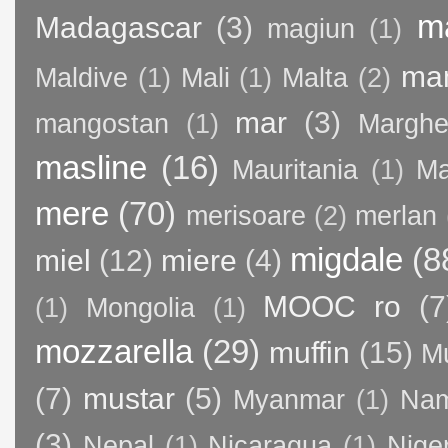
m
Madagascar
(3)
magiun
(1)
ma
Maldive
(1)
Mali
(1)
Malta
(2)
mar
(3)
mangostan
(1)
Margher
masline
(16)
Mauritania
(1)
Ma
mere
(70)
merisoare
(2)
merlan
migdale
(8
miel
(12)
miere
(4)
MOOC ro
(7
(1)
Mongolia
(1)
mozzarella
(29)
muffin
(15)
M
(7)
mustar
(5)
Myanmar
(1)
Nam
(3)
Nepal
(1)
Nicaragua
(1)
Nige