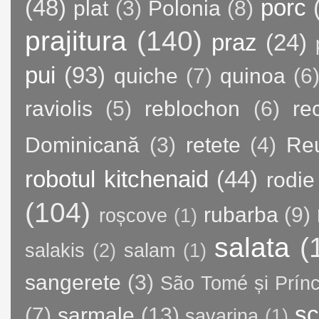
(48)
porc
plat
(3)
Polonia
(8)
prajitura
(140)
praz
(24)
pui
(93)
quiche
(7)
quinoa
(6
raviolis
(5)
reblochon
(6)
re
Dominicană
(3)
retete
(4)
Re
robotul kitchenaid
(44)
rodie
(104)
rubarba
(9)
roșcove
(1)
salata
(
salakis
(2)
salam
(1)
sangerete
(3)
São Tomé și Prínc
sc
(7)
sarmale
(13)
savarina
(1)