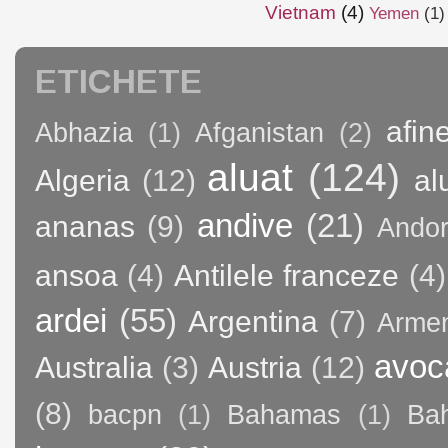
Vietnam
(4)
Yemen
(1)
ETICHETE
afin
Abhazia
(1)
Afganistan
(2)
aluat
(124)
Algeria
(12)
al
andive
(21)
ananas
(9)
Andor
ansoa
(4)
Antilele franceze
(4)
ardei
(55)
Argentina
(7)
Arme
avoc
Australia
(3)
Austria
(12)
(8)
bacpn
(1)
Bahamas
(1)
Bah