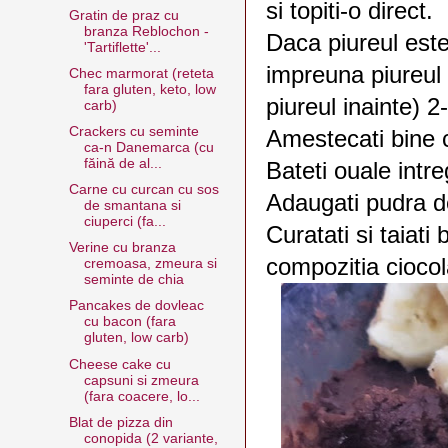
si topiti-o direct.
Gratin de praz cu
branza Reblochon -
Daca piureul este
'Tartiflette'...
impreuna piureul 
Chec marmorat (reteta
fara gluten, keto, low
piureul inainte) 2
carb)
Crackers cu seminte
Amestecati bine c
ca-n Danemarca (cu
făină de al...
Bateti ouale intre
Carne cu curcan cu sos
Adaugati pudra d
de smantana si
ciuperci (fa...
Curatati si taiati
Verine cu branza
compozitia ciocol
cremoasa, zmeura si
seminte de chia
Pancakes de dovleac
cu bacon (fara
gluten, low carb)
Cheese cake cu
capsuni si zmeura
(fara coacere, lo...
Blat de pizza din
conopida (2 variante,