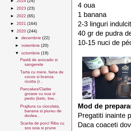
►
2024
(24)
4 oua
►
2023
(23)
1 banana
►
2022
(65)
2-3 linguri indulc
►
2021
(164)
▼
2020
(244)
40 gr de pudra d
►
decembrie
(22)
10-15 nuci de pé
►
noiembrie
(20)
▼
octombrie
(19)
Pastă de avocado si
sangerete
Tarta cu mere, faina de
cocos si branza
ricotta (r...
Pancakes/Clatite
groase cu oua si
pesto (keto, low...
Mod de preparar
Prajitura cu ciocolata,
banana si piureu de
Pregatiti inainte
dovlea...
Scarita de porc/ Ribs cu
Daca coaceti dovl
sos soia si prune