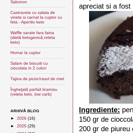
Salomon
apreciat si a fost
Castravete cu salata de
vinete si carnat la cuptor cu
feta - Aperitiv keto
Waffle sarate fara faina
(dietă ketogenică,reteta
keto)
Homar la cuptor
Salam de biscuiti cu
ciocolata in 2 culori
Tajina de picior/rasol de miel
Îngheţată parfait tiramisu
(reteta keto, low carb)
Ingrediente:
pent
ARHIVĂ BLOG
150 gr de ciocco
►
2026
(16)
►
2025
(29)
200 gr de piureu