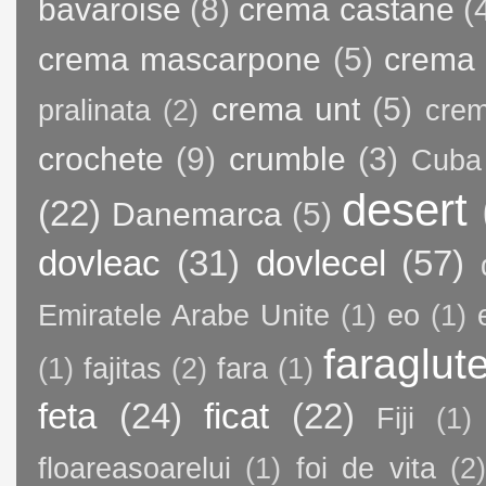
bavaroise
(8)
crema castane
(
crema mascarpone
(5)
crema 
crema unt
(5)
pralinata
(2)
crem
crochete
(9)
crumble
(3)
Cuba
desert
(22)
Danemarca
(5)
dovleac
(31)
dovlecel
(57)
Emiratele Arabe Unite
(1)
eo
(1)
faraglut
(1)
fajitas
(2)
fara
(1)
feta
(24)
ficat
(22)
Fiji
(1)
floareasoarelui
(1)
foi de vita
(2)