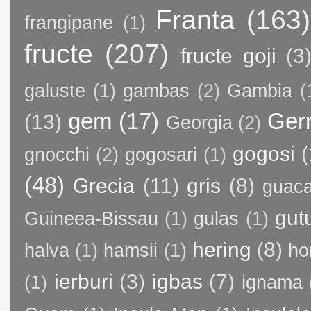
Franta
(163)
frangipane
(1)
fructe
(207)
fructe goji
(3
galuste
(1)
gambas
(2)
Gambia
(
gem
(17)
Ger
(13)
Georgia
(2)
gogosi
(
gnocchi
(2)
gogosari
(1)
(48)
Grecia
(11)
gris
(8)
guac
gut
Guineea-Bissau
(1)
gulas
(1)
hering
(8)
halva
(1)
hamsii
(1)
ho
ierburi
(3)
igbas
(7)
(1)
ignama