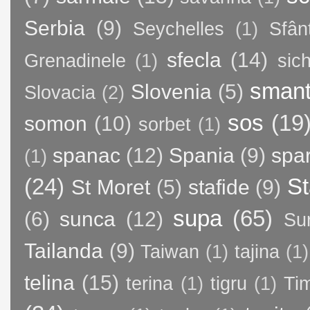
Serbia
(9)
Seychelles
(1)
Sfân
sfecla
(14)
Grenadinele
(1)
sic
sman
Slovenia
(5)
Slovacia
(2)
sos
(19
somon
(10)
sorbet
(1)
spanac
(12)
Spania
(9)
spa
(1)
(24)
St
St Moret
(5)
stafide
(9)
supa
(65)
(6)
sunca
(12)
Su
Tailanda
(9)
Taiwan
(1)
tajina
(1)
telina
(15)
terina
(1)
tigru
(1)
Ti