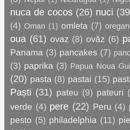
nuca de cocos
(26)
nuci
(39
(4)
omleta
(7)
Oman
(1)
oregan
oua
(61)
p
ovaz
(8)
ovăz
(6)
Panama
(3)
pancakes
(7)
panc
(3)
paprika
(3)
Papua Noua Gu
(20)
pasta
(8)
pastai
(15)
past
Paști
(31)
pateu
(9)
pateuri
pere
(22)
verde
(4)
Peru
(4)
pesto
(5)
philadelphia
(11)
pie