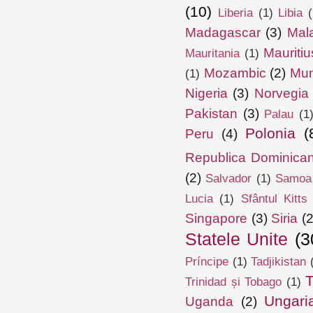
(10)
Liberia
(1)
Libia
(
Madagascar
(3)
Mal
Mauritiu
Mauritania
(1)
Mozambic
(2)
Mun
(1)
Nigeria
(3)
Norvegia
Pakistan
(3)
Palau
(1
Polonia
(
Peru
(4)
Republica Dominica
(2)
Salvador
(1)
Samoa
Lucia
(1)
Sfântul Kitts
Singapore
(3)
Siria
(2
Statele Unite
(3
Príncipe
(1)
Tadjikistan
T
Trinidad și Tobago
(1)
Ungari
Uganda
(2)