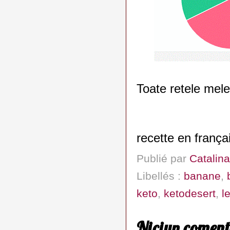
Toate retele mel
recette en frança
Publié par
Catalina
Libellés :
banane
,
keto
,
ketodesert
,
l
Niciun coment