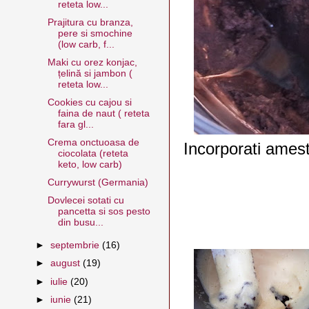
reteta low...
Prajitura cu branza,
pere si smochine
(low carb, f...
Maki cu orez konjac,
țelină si jambon (
reteta low...
Cookies cu cajou si
faina de naut ( reteta
fara gl...
Crema onctuoasa de
Incorporati amest
ciocolata (reteta
keto, low carb)
Currywurst (Germania)
Dovlecei sotati cu
pancetta si sos pesto
din busu...
►
septembrie
(16)
►
august
(19)
►
iulie
(20)
►
iunie
(21)