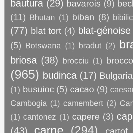
bautura
(29)
bavarois
(9)
bec
(11)
biban
(8)
Bhutan
(1)
bibili
(77)
blat-génoise
blat tort
(4)
br
(5)
Botswana
(1)
bradut
(2)
briosa
(38)
brocco
brocciu
(1)
(965)
budinca
(17)
Bulgaria
busuioc
(5)
cacao
(9)
(1)
caesa
Cambogia
(1)
camembert
(2)
Ca
cap
capere
(3)
(1)
cantonez
(1)
carne
(294)
(43)
cartof