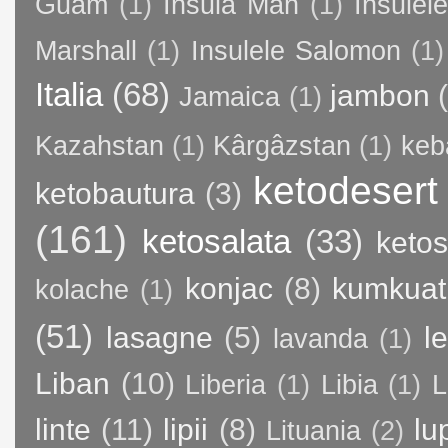
Guam
(1)
Insula Man
(1)
Insule
Marshall
(1)
Insulele Salomon
(1)
Italia
(68)
jambon
Jamaica
(1)
Kazahstan
(1)
Kârgâzstan
(1)
keb
ketodesert
ketobautura
(3)
(161)
ketosalata
(33)
keto
konjac
(8)
kumkuat
kolache
(1)
(51)
lasagne
(5)
l
lavanda
(1)
Liban
(10)
Liberia
(1)
Libia
(1)
L
linte
(11)
lipii
(8)
lu
Lituania
(2)