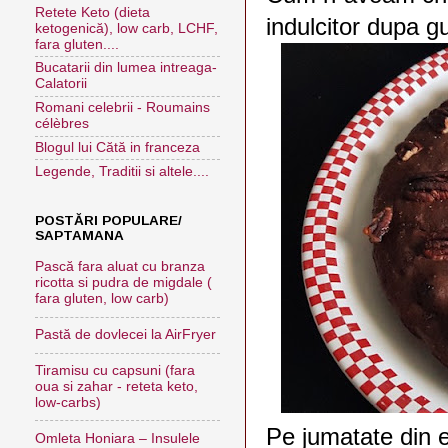
Retete Keto (dieta
indulcitor dupa g
ketogenică), low carb, LCHF,
fara gluten....
Bucatarii din lumea intreaga-
Calatorii
Romani celebrii - Roumains
célèbres
Blogul lui Cătă in franceza
Legende, Traditii si altele....
POSTĂRI POPULARE/
SAPTAMANA
Pască fara aluat cu branza
ricotta si pudra de migdale (
fara gluten, low carb)
Pastă de dovlecei la AirFryer
Tiramisu cu capsuni (fara
oua si zahar - reteta keto,
low-carbs)
Pe jumatate din 
Omleta Honiara – Insulele