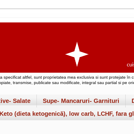
-a specificat altfel, sunt proprietatea mea exclusiva si sunt protejate î
copiate, transmise, publicate sau modificate, integral sau partial si pe o
tive- Salate
Supe- Mancaruri- Garnituri
Keto (dieta ketogenică), low carb, LCHF, fara gl