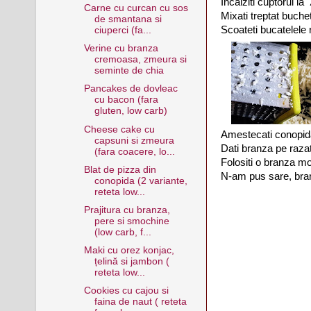
Incalziti cuptorul la
Carne cu curcan cu sos
Mixati treptat buche
de smantana si
Scoateti bucatelele
ciuperci (fa...
Verine cu branza
cremoasa, zmeura si
seminte de chia
Pancakes de dovleac
cu bacon (fara
gluten, low carb)
Cheese cake cu
Amestecati conopida
capsuni si zmeura
Dati branza pe raza
(fara coacere, lo...
Folositi o branza mo
Blat de pizza din
N-am pus sare, bran
conopida (2 variante,
reteta low...
Prajitura cu branza,
pere si smochine
(low carb, f...
Maki cu orez konjac,
țelină si jambon (
reteta low...
Cookies cu cajou si
faina de naut ( reteta