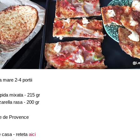
a mare 2-4 portii
pida mixata - 215 gr
arella rasa - 200 gr
te de Provence
e casa - reteta
aici