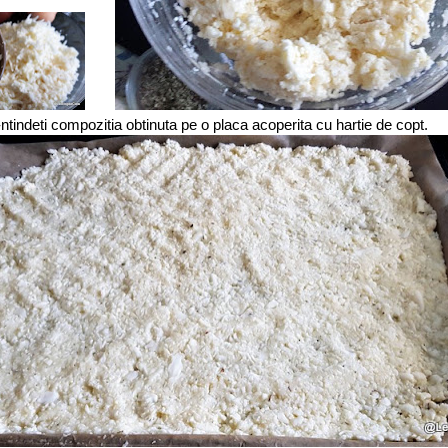
tindeti compozitia obtinuta pe o placa acoperita cu hartie de copt.