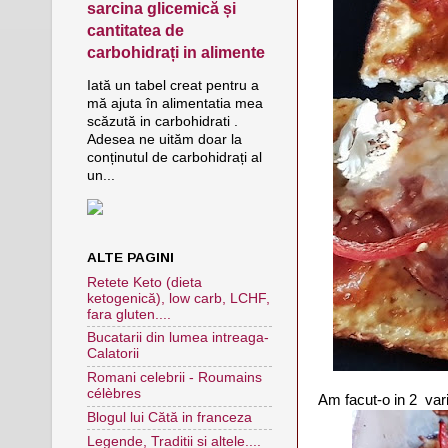
sarcina glicemică și
cantitatea de
carbohidrați in alimente
Iată un tabel creat pentru a
mă ajuta în alimentatia mea
scăzută in carbohidrati .
Adesea ne uităm doar la
conținutul de carbohidrați al
un...
ALTE PAGINI
Retete Keto (dieta
ketogenică), low carb, LCHF,
fara gluten....
Bucatarii din lumea intreaga-
Calatorii
Romani celebrii - Roumains
célèbres
Am facut-o in 2 var
Blogul lui Cătă in franceza
Legende, Traditii si altele....