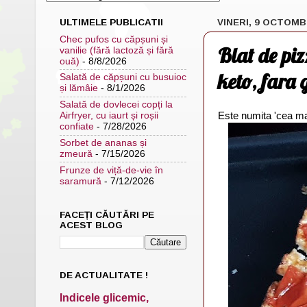
ULTIMELE PUBLICATII
VINERI, 9 OCTOMB
Chec pufos cu căpșuni și
Blat de piz
vanilie (fără lactoză și fără
ouă)
- 8/8/2026
keto, fara 
Salată de căpșuni cu busuioc
și lămâie
- 8/1/2026
Salată de dovlecei copți la
Este numita 'cea ma
Airfryer, cu iaurt și roșii
confiate
- 7/28/2026
Sorbet de ananas și
zmeură
- 7/15/2026
Frunze de viță-de-vie în
saramură
- 7/12/2026
FACEȚI CĂUTĂRI PE
ACEST BLOG
DE ACTUALITATE !
Indicele glicemic,