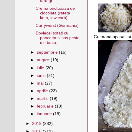
fara gl...
Crema onctuoasa de
ciocolata (reteta
keto, low carb)
Currywurst (Germania)
Dovlecei sotati cu
Cu mana apasati si-n
pancetta si sos pesto
din busu...
►
septembrie
(16)
►
august
(19)
►
iulie
(20)
►
iunie
(21)
►
mai
(27)
►
aprilie
(23)
►
martie
(19)
►
februarie
(19)
►
ianuarie
(19)
►
2019
(282)
►
2018
(219)