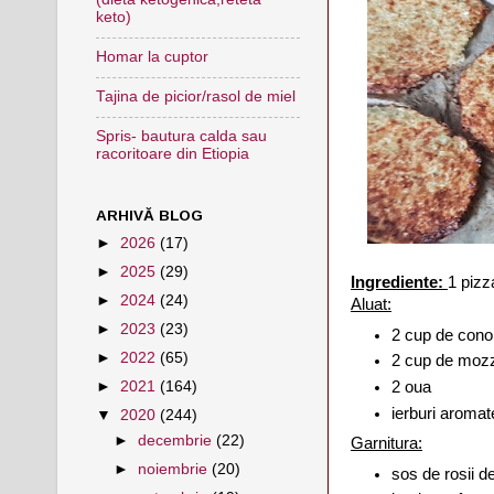
keto)
Homar la cuptor
Tajina de picior/rasol de miel
Spris- bautura calda sau
racoritoare din Etiopia
ARHIVĂ BLOG
►
2026
(17)
►
2025
(29)
Ingrediente:
1 pizz
►
2024
(24)
Aluat:
►
2023
(23)
2 cup de cono
►
2022
(65)
2 cup de mozz
2 oua
►
2021
(164)
ierburi aroma
▼
2020
(244)
►
decembrie
(22)
Garnitura:
►
noiembrie
(20)
sos de rosii d