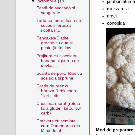
▼
octombrie
(19)
jambon afuma
Pastă de avocado si
mozzarella
sangerete
ardei
Tarta cu mere, faina de
conopida
cocos si branza
ricotta (r...
Pancakes/Clatite
groase cu oua si
pesto (keto, low...
Prajitura cu ciocolata,
banana si piureu de
dovlea...
Scarita de porc/ Ribs cu
sos soia si prune
Gratin de praz cu
branza Reblochon -
'Tartiflette'...
Chec marmorat (reteta
fara gluten, keto, low
carb)
Crackers cu seminte
ca-n Danemarca (cu
Mod de preparare:
făină de al...