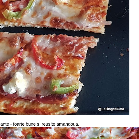
iante - foarte bune si reusite amandoua.