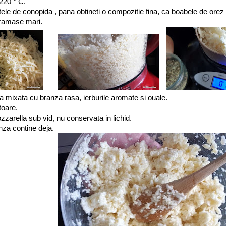
 220 ° C.
tele de conopida , pana obtineti o compozitie fina, ca boabele de orez
 ramase mari.
 mixata cu branza rasa, ierburile aromate si ouale.
toare.
zzarella sub vid, nu conservata in lichid.
za contine deja.