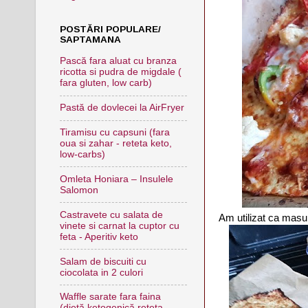
POSTĂRI POPULARE/
SAPTAMANA
Pască fara aluat cu branza
ricotta si pudra de migdale (
fara gluten, low carb)
Pastă de dovlecei la AirFryer
Tiramisu cu capsuni (fara
oua si zahar - reteta keto,
low-carbs)
Omleta Honiara – Insulele
Salomon
Castravete cu salata de
Am utilizat ca masu
vinete si carnat la cuptor cu
feta - Aperitiv keto
Salam de biscuiti cu
ciocolata in 2 culori
Waffle sarate fara faina
(dietă ketogenică,reteta