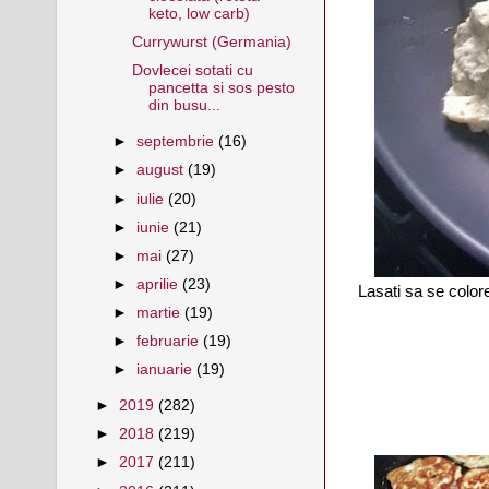
keto, low carb)
Currywurst (Germania)
Dovlecei sotati cu
pancetta si sos pesto
din busu...
►
septembrie
(16)
►
august
(19)
►
iulie
(20)
►
iunie
(21)
►
mai
(27)
►
aprilie
(23)
Lasati sa se colore
►
martie
(19)
►
februarie
(19)
►
ianuarie
(19)
►
2019
(282)
►
2018
(219)
►
2017
(211)