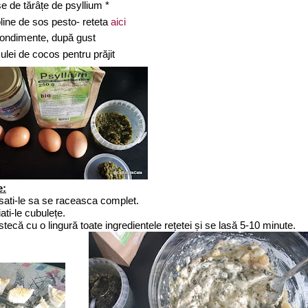
ase de tărâțe de psyllium *
 pline de sos pesto- reteta
aici
condimente, după gust
 ulei de cocos pentru prăjit
e:
asati-le sa se raceasca complet.
iati-le cubulețe.
tecă cu o lingură toate ingredientele rețetei și se lasă 5-10 minute.