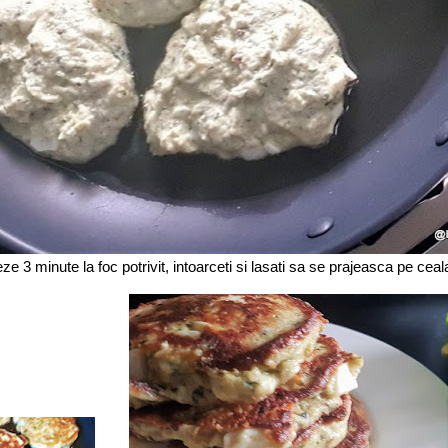
ze 3 minute la foc potrivit, intoarceti si lasati sa se prajeasca pe ceala