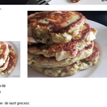
 .
căți
e
line de iaurt grecesc