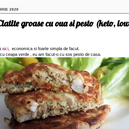
RIE 2020
atite groase cu oua si pesto (keto, low
tă
aici
, economica si foarte simpla de facut.
a cu ceapa verde , eu am facut-o cu sos pesto de casa.