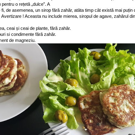
 pentru o rețetă „dulce”. A
e fi, de asemenea, un sirop fără zahăr, atâta timp cât există mai puțin
. Avertizare ! Aceasta nu include mierea, siropul de agave, zahărul d
fea, ceai și ceai de plante, fără zahăr.
rburi si condimente fără zahăr.
liment de magneziu.