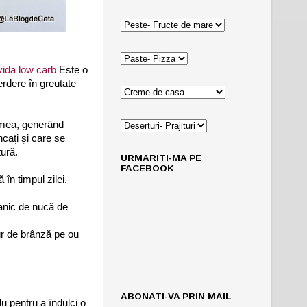
 vida low carb
Este o
erdere în greutate
imea, generând
cați și care se
tură.
URMARITI-MA PE
FACEBOOK
în timpul zilei,
ganic de nucă de
 gr de brânză pe ou
ABONATI-VA PRIN MAIL
lu pentru a îndulci o