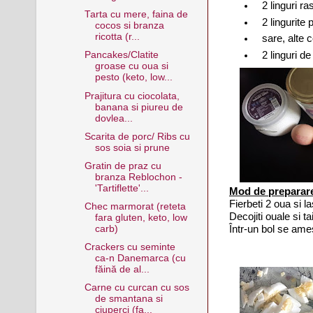
2 linguri r
Tarta cu mere, faina de
2 lingurite
cocos si branza
ricotta (r...
sare, alte 
2 linguri de
Pancakes/Clatite
groase cu oua si
pesto (keto, low...
Prajitura cu ciocolata,
banana si piureu de
dovlea...
Scarita de porc/ Ribs cu
sos soia si prune
Gratin de praz cu
branza Reblochon -
'Tartiflette'...
Mod de preparar
Fierbeti 2 oua si l
Chec marmorat (reteta
Decojiti ouale si ta
fara gluten, keto, low
Într-un bol se ames
carb)
Crackers cu seminte
ca-n Danemarca (cu
făină de al...
Carne cu curcan cu sos
de smantana si
ciuperci (fa...