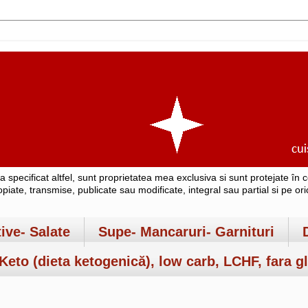
-a specificat altfel, sunt proprietatea mea exclusiva si sunt protejate î
copiate, transmise, publicate sau modificate, integral sau partial si pe o
tive- Salate
Supe- Mancaruri- Garnituri
Keto (dieta ketogenică), low carb, LCHF, fara gl