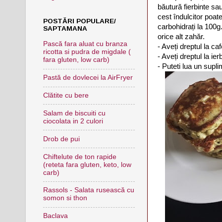
băutură fierbinte sau
cest îndulcitor poat
POSTĂRI POPULARE/
carbohidrați la 100g
SAPTAMANA
orice alt zahăr.
Pască fara aluat cu branza
- Aveți dreptul la ca
ricotta si pudra de migdale (
- Aveți dreptul la ie
fara gluten, low carb)
- Puteti lua un sup
Pastă de dovlecei la AirFryer
Clătite cu bere
Salam de biscuiti cu
ciocolata in 2 culori
Drob de pui
Chiftelute de ton rapide
(reteta fara gluten, keto, low
carb)
Rassols - Salata rusească cu
somon si thon
Baclava