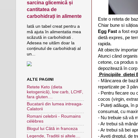
sarcina glicemică și
cantitatea de
carbohidrați in alimente
Este o reteta de baza
Chiar bune si sățioas
Iată un tabel creat pentru a
Egg Fast
a fost ex
mă ajuta în alimentatia mea
dietă expres, pe ter
scăzută in carbohidrati .
Adesea ne uităm doar la
rapida.
conținutul de carbohidrați al
Alt obiectiv importan
un...
Atunci când organis
cetone, ca produs s
depozitează în corp 
Principiile dietei
ALTE PAGINI
- Mâncarea de bază e
repartizate pe 3 pâ
Retete Keto (dieta
ketogenică), low carb, LCHF,
- Pentru fiecare ou 
fara gluten....
cocos (virgin, extra
Bucatarii din lumea intreaga-
- Puteți adăuga, în p
Calatorii
consumat, cu maximu
Romani celebrii - Roumains
- Nu trebuie să vă 
célèbres
- Ar trebui să mănânc
Blogul lui Cătă in franceza
- Ar trebui să bei a
- Aveți dreptul, de t
Legende, Traditii si altele....