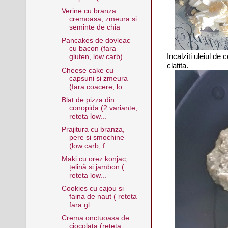
Verine cu branza
cremoasa, zmeura si
seminte de chia
Pancakes de dovleac
cu bacon (fara
Incalziti uleiul de 
gluten, low carb)
clatita.
Cheese cake cu
capsuni si zmeura
(fara coacere, lo...
Blat de pizza din
conopida (2 variante,
reteta low...
Prajitura cu branza,
pere si smochine
(low carb, f...
Maki cu orez konjac,
țelină si jambon (
reteta low...
Cookies cu cajou si
faina de naut ( reteta
fara gl...
Crema onctuoasa de
ciocolata (reteta