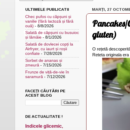
ULTIMELE PUBLICATII
MARȚI, 27 OCTOMB
Chec pufos cu căpșuni și
Pancakes/Cl
vanilie (fără lactoză și fără
ouă)
- 8/8/2026
gluten)
Salată de căpșuni cu busuioc
și lămâie
- 8/1/2026
Salată de dovlecei copți la
O rețetă descoperi
Airfryer, cu iaurt și roșii
confiate
- 7/28/2026
Reteta originala er
Sorbet de ananas și
zmeură
- 7/15/2026
Frunze de viță-de-vie în
saramură
- 7/12/2026
FACEȚI CĂUTĂRI PE
ACEST BLOG
DE ACTUALITATE !
Indicele glicemic,