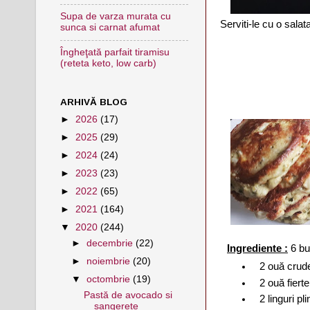
Supa de varza murata cu
Serviti-le cu o salata
sunca si carnat afumat
Îngheţată parfait tiramisu
(reteta keto, low carb)
ARHIVĂ BLOG
►
2026
(17)
►
2025
(29)
►
2024
(24)
►
2023
(23)
►
2022
(65)
►
2021
(164)
▼
2020
(244)
►
decembrie
(22)
Ingrediente :
6 bu
►
noiembrie
(20)
2 ouă crud
▼
octombrie
(19)
2 ouă fierte
Pastă de avocado si
2 linguri p
sangerete