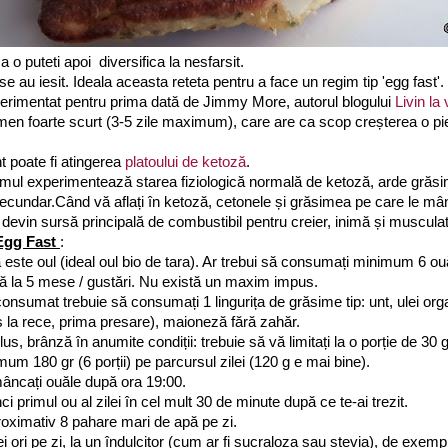
 o puteti apoi diversifica la nesfarsit.
e au iesit. Ideala aceasta reteta pentru a face un regim tip 'egg fast'.
perimentat pentru prima dată de Jimmy More, autorul blogului
Livin la
men foarte scurt (3-5 zile maximum), care are ca scop creșterea o pi
t poate fi atingerea
platoului de ketoză
.
mul experimentează starea fiziologică normală de ketoză, arde grăs
ecundar.Când vă aflați în ketoză, cetonele și grăsimea pe care le mân
devin sursă principală de combustibil pentru creier, inimă și muscula
 Egg Fast
:
ste oul (ideal oul bio de tara). Ar trebui să consumați minimum 6 ouă 
nă la 5 mese / gustări. Nu există un maxim impus.
consumat trebuie să consumați 1 lingurița de grăsime tip: unt, ulei or
s la rece, prima presare), maioneză fără zahăr.
lus, brânză în anumite condiții: trebuie să vă limitați la o porție de 30
m 180 gr (6 porții) pe parcursul zilei (120 g e mai bine).
mâncați ouăle după ora 19:00.
i primul ou al zilei în cel mult 30 de minute după ce te-ai trezit.
proximativ 8 pahare mari de apă pe zi.
rei ori pe zi, la un îndulcitor (cum ar fi sucraloza sau stevia), de exemp