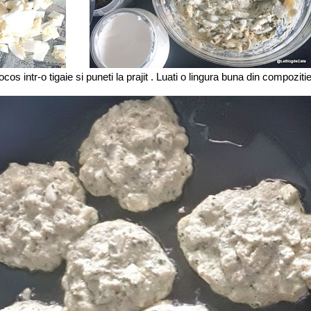
cocos intr-o tigaie si puneti la prajit . Luati o lingura buna din compoziti