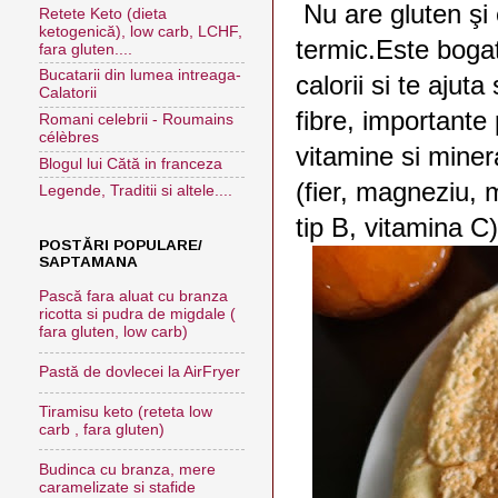
Nu are gluten şi 
Retete Keto (dieta
ketogenică), low carb, LCHF,
termic.Este bogata
fara gluten....
Bucatarii din lumea intreaga-
calorii si te ajut
Calatorii
fibre, importante 
Romani celebrii - Roumains
célèbres
vitamine si miner
Blogul lui Cătă in franceza
(fier, magneziu, 
Legende, Traditii si altele....
tip B, vitamina C)
POSTĂRI POPULARE/
SAPTAMANA
Pască fara aluat cu branza
ricotta si pudra de migdale (
fara gluten, low carb)
Pastă de dovlecei la AirFryer
Tiramisu keto (reteta low
carb , fara gluten)
Budinca cu branza, mere
caramelizate si stafide