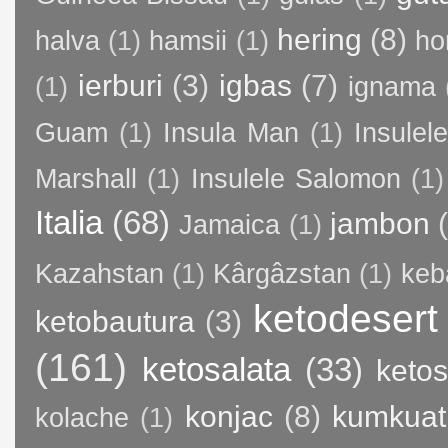
hering
(8)
halva
(1)
hamsii
(1)
ho
ierburi
(3)
igbas
(7)
(1)
ignama
Guam
(1)
Insula Man
(1)
Insule
Marshall
(1)
Insulele Salomon
(1)
Italia
(68)
jambon
Jamaica
(1)
Kazahstan
(1)
Kârgâzstan
(1)
keb
ketodesert
ketobautura
(3)
(161)
ketosalata
(33)
keto
konjac
(8)
kumkuat
kolache
(1)