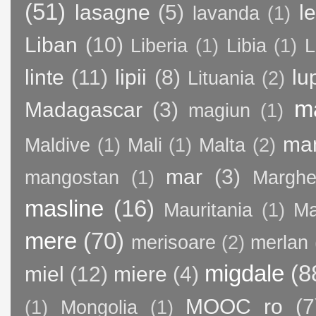
(51)
lasagne
(5)
l
lavanda
(1)
Liban
(10)
Liberia
(1)
Libia
(1)
L
linte
(11)
lipii
(8)
lu
Lituania
(2)
m
Madagascar
(3)
magiun
(1)
ma
Maldive
(1)
Mali
(1)
Malta
(2)
mar
(3)
mangostan
(1)
Margher
masline
(16)
Mauritania
(1)
Ma
mere
(70)
merisoare
(2)
merlan
migdale
(8
miel
(12)
miere
(4)
MOOC ro
(7
(1)
Mongolia
(1)