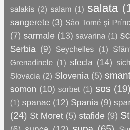
salata
(
salakis
(2)
salam
(1)
sangerete
(3)
São Tomé și Prínc
sc
(7)
sarmale
(13)
savarina
(1)
Serbia
(9)
Seychelles
(1)
Sfân
sfecla
(14)
Grenadinele
(1)
sic
sman
Slovenia
(5)
Slovacia
(2)
sos
(19
somon
(10)
sorbet
(1)
spanac
(12)
Spania
(9)
spa
(1)
(24)
St
St Moret
(5)
stafide
(9)
supa
(65)
(6)
sunca
(12)
Su