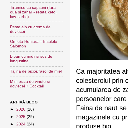
Tiramisu cu capsuni (fara
oua si zahar - reteta keto,
low-carbs)
Peste alb cu crema de
dovlecei
Omleta Honiara – Insulele
Salomon
Biban cu midii si sos de
langustine
Ca majoritatea al
Tajina de picior/rasol de miel
colesterolul prin
Mini pizza de vinete si
dovlecei + Cocktail
acumularea de zah
persoanelor care 
ARHIVĂ BLOG
Faina de naut se 
►
2026
(16)
magazinele cu prof
►
2025
(29)
►
2024
(24)
produse bio.