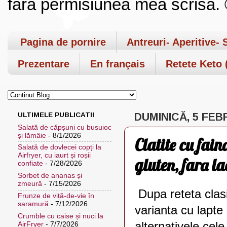
fara permisiunea mea scrisa. ©
Pagina de pornire
Antreuri- Aperitive- 
Prezentare
En français
Retete Keto (
ULTIMELE PUBLICATII
DUMINICĂ, 5 FEB
Salată de căpșuni cu busuioc
și lămâie
- 8/1/2026
Clatite cu fain
Salată de dovlecei copți la
Airfryer, cu iaurt și roșii
gluten, fara l
confiate
- 7/28/2026
Sorbet de ananas și
zmeură
- 7/15/2026
Dupa reteta clas
Frunze de viță-de-vie în
saramură
- 7/12/2026
varianta cu lapte
Crumble cu caise și nuci la
alternativele cel
AirFryer
- 7/7/2026