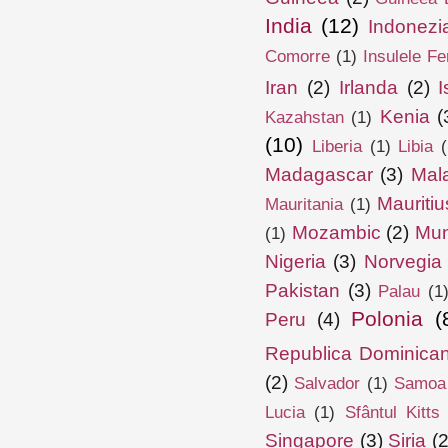
India
(12)
Indonezi
Comorre
(1)
Insulele Fe
Iran
(2)
Irlanda
(2)
I
Kenia
(
Kazahstan
(1)
(10)
Liberia
(1)
Libia
(
Madagascar
(3)
Mal
Mauritiu
Mauritania
(1)
Mozambic
(2)
Mun
(1)
Nigeria
(3)
Norvegia
Pakistan
(3)
Palau
(1
Polonia
(
Peru
(4)
Republica Dominica
(2)
Salvador
(1)
Samoa
Lucia
(1)
Sfântul Kitts
Singapore
(3)
Siria
(2