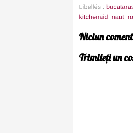
Libellés :
bucatara
kitchenaid
,
naut
,
r
Niciun coment
Trimiteți un c