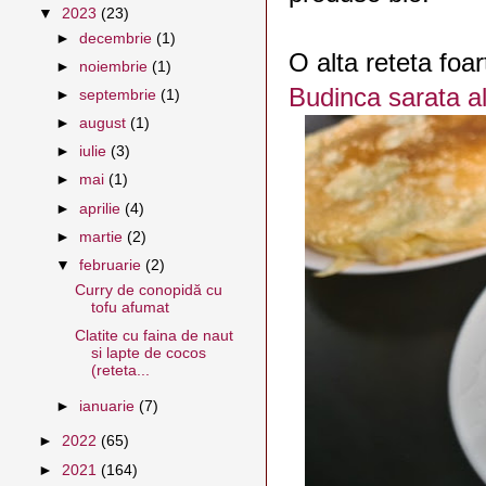
▼
2023
(23)
►
decembrie
(1)
O alta reteta fo
►
noiembrie
(1)
Budinca sarata a
►
septembrie
(1)
►
august
(1)
►
iulie
(3)
►
mai
(1)
►
aprilie
(4)
►
martie
(2)
▼
februarie
(2)
Curry de conopidă cu
tofu afumat
Clatite cu faina de naut
si lapte de cocos
(reteta...
►
ianuarie
(7)
►
2022
(65)
►
2021
(164)