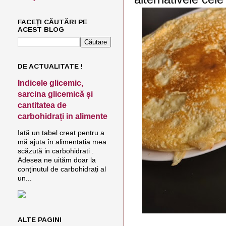
FACEȚI CĂUTĂRI PE
ACEST BLOG
DE ACTUALITATE !
Indicele glicemic,
sarcina glicemică și
cantitatea de
carbohidrați in alimente
Iată un tabel creat pentru a
mă ajuta în alimentatia mea
scăzută in carbohidrati .
Adesea ne uităm doar la
conținutul de carbohidrați al
un...
ALTE PAGINI