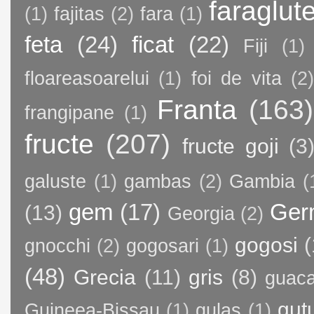
faraglut
(1)
fajitas
(2)
fara
(1)
feta
(24)
ficat
(22)
Fiji
(1)
floareasoarelui
(1)
foi de vita
(2)
Franta
(163)
frangipane
(1)
fructe
(207)
fructe goji
(3
galuste
(1)
gambas
(2)
Gambia
(
gem
(17)
Ger
(13)
Georgia
(2)
gogosi
(
gnocchi
(2)
gogosari
(1)
(48)
Grecia
(11)
gris
(8)
guac
gut
Guineea-Bissau
(1)
gulas
(1)