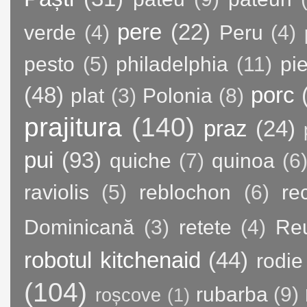
pere
(22)
verde
(4)
Peru
(4)
pesto
(5)
philadelphia
(11)
pie
(48)
porc
plat
(3)
Polonia
(8)
prajitura
(140)
praz
(24)
pui
(93)
quiche
(7)
quinoa
(6
raviolis
(5)
reblochon
(6)
re
Dominicană
(3)
retete
(4)
Re
robotul kitchenaid
(44)
rodie
(104)
rubarba
(9)
roșcove
(1)