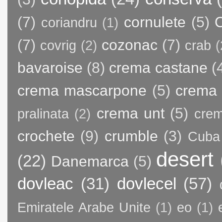
(7)
cornulete
(5)
C
coriandru
(1)
(7)
cozonac
(7)
covrig
(2)
crab
(
bavaroise
(8)
crema castane
(
crema mascarpone
(5)
crema 
crema unt
(5)
pralinata
(2)
crem
crochete
(9)
crumble
(3)
Cuba
desert
(22)
Danemarca
(5)
dovleac
(31)
dovlecel
(57)
Emiratele Arabe Unite
(1)
eo
(1)