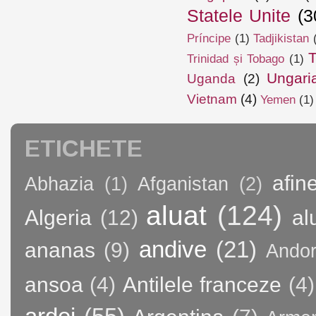
Statele Unite
(3
Príncipe
(1)
Tadjikistan
T
Trinidad și Tobago
(1)
Ungari
Uganda
(2)
Vietnam
(4)
Yemen
(1)
ETICHETE
afin
Abhazia
(1)
Afganistan
(2)
aluat
(124)
Algeria
(12)
al
andive
(21)
ananas
(9)
Andor
ansoa
(4)
Antilele franceze
(4)