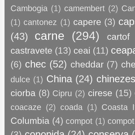
Cambogia
(1)
camembert
(2)
Ca
cap
capere
(3)
(1)
cantonez
(1)
carne
(294)
(43)
cartof
ceap
castravete
(13)
ceai
(11)
chec
(52)
(6)
cheddar
(7)
ch
China
(24)
chineze
dulce
(1)
ciorba
(8)
cirese
(15)
Cipru
(2)
coacaze
(2)
coada
(1)
Coasta I
Columbia
(4)
compot
(1)
compot
conopida
(24)
conserva
(3)