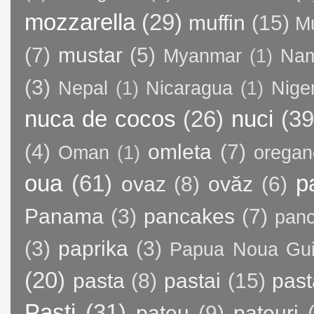
mozzarella
(29)
muffin
(15)
M
(7)
mustar
(5)
Myanmar
(1)
Nam
(3)
Nepal
(1)
Nicaragua
(1)
Nige
nuca de cocos
(26)
nuci
(39
(4)
omleta
(7)
Oman
(1)
oregan
oua
(61)
p
ovaz
(8)
ovăz
(6)
Panama
(3)
pancakes
(7)
panc
(3)
paprika
(3)
Papua Noua Gu
(20)
pasta
(8)
pastai
(15)
past
Paști
(31)
pateu
(9)
pateuri