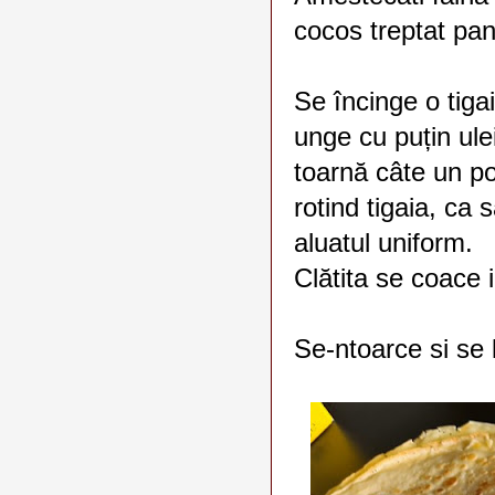
cocos treptat pana
Se încinge o tigai
unge cu puțin ule
toarnă câte un po
rotind tigaia, ca 
aluatul uniform.
Clătita se coace 
Se-ntoarce si se 