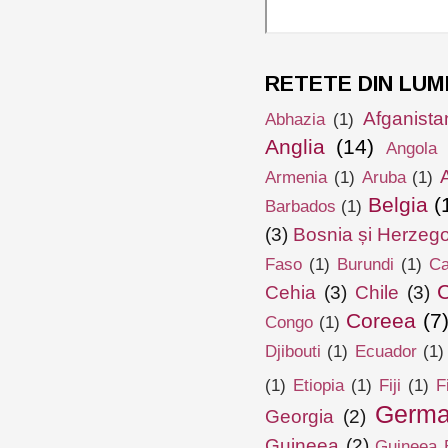
RETETE DIN LUM
Afganista
Abhazia
(1)
Anglia
(14)
Angola
Armenia
(1)
Aruba
(1)
Belgia
(
Barbados
(1)
(3)
Bosnia și Herzeg
Faso
(1)
Burundi
(1)
Ca
Cehia
(3)
Chile
(3)
Coreea
(7
Congo
(1)
Djibouti
(1)
Ecuador
(1)
(1)
Etiopia
(1)
Fiji
(1)
F
Germa
Georgia
(2)
Guineea
(2)
Guineea E