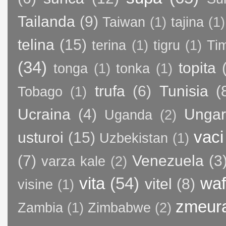
Tailanda
(9)
Taiwan
(1)
tajina
(1)
telina
(15)
terina
(1)
tigru
(1)
Ti
(34)
topita
tonga
(1)
tonka
(1)
trufa
(6)
Tunisia
(
Tobago
(1)
Ucraina
(4)
Ungar
Uganda
(2)
vaci
usturoi
(15)
Uzbekistan
(1)
(7)
Venezuela
(3
varza kale
(2)
vita
(54)
waf
vitel
(8)
visine
(1)
zmeur
Zambia
(1)
Zimbabwe
(2)