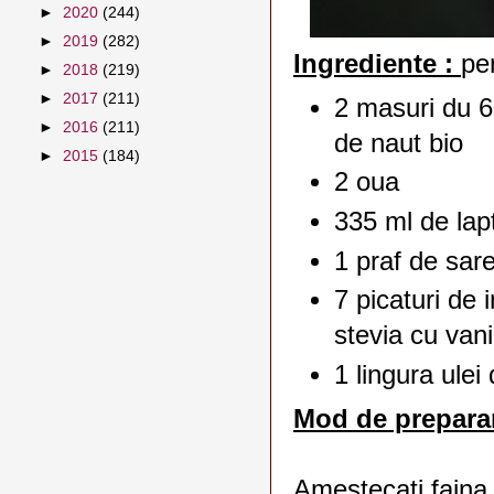
►
2020
(244)
►
2019
(282)
Ingrediente :
pen
►
2018
(219)
►
2017
(211)
2 masuri du 6
►
2016
(211)
de naut bio
►
2015
(184)
2 oua
335 ml de lap
1 praf de sar
7 picaturi de i
stevia cu vani
1 lingura ulei
Mod de prepara
Amestecati faina 