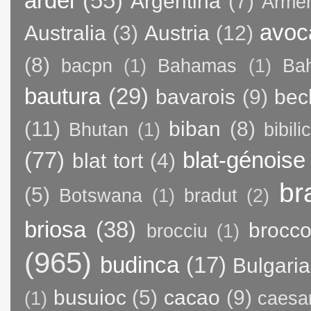
ardei
(55)
Argentina
(7)
Arme
avoc
Australia
(3)
Austria
(12)
(8)
bacpn
(1)
Bahamas
(1)
Bah
bautura
(29)
bavarois
(9)
bec
(11)
biban
(8)
Bhutan
(1)
bibili
(77)
blat-génoise
blat tort
(4)
br
(5)
Botswana
(1)
bradut
(2)
briosa
(38)
brocco
brocciu
(1)
(965)
budinca
(17)
Bulgaria
busuioc
(5)
cacao
(9)
(1)
caesa