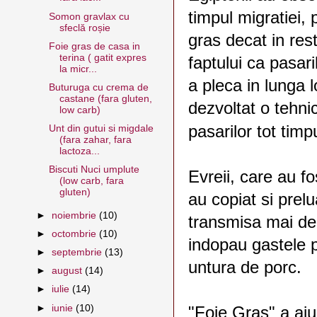
timpul migratiei,
Somon gravlax cu
sfeclă roșie
gras decat in res
Foie gras de casa in
terina ( gatit expres
faptului ca pasar
la micr...
a pleca in lunga l
Buturuga cu crema de
castane (fara gluten,
dezvoltat o tehni
low carb)
pasarilor tot timp
Unt din gutui si migdale
(fara zahar, fara
lactoza...
Biscuti Nuci umplute
Evreii, care au f
(low carb, fara
gluten)
au copiat si prelu
►
noiembrie
(10)
transmisa mai dep
►
octombrie
(10)
indopau gastele 
►
septembrie
(13)
untura de porc.
►
august
(14)
►
iulie
(14)
►
iunie
(10)
"Foie Gras" a aju