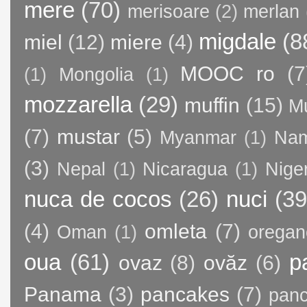
mere
(70)
merisoare
(2)
merlan
migdale
(8
miel
(12)
miere
(4)
MOOC ro
(7
(1)
Mongolia
(1)
mozzarella
(29)
muffin
(15)
M
(7)
mustar
(5)
Myanmar
(1)
Nam
(3)
Nepal
(1)
Nicaragua
(1)
Nige
nuca de cocos
(26)
nuci
(39
(4)
omleta
(7)
Oman
(1)
oregan
oua
(61)
p
ovaz
(8)
ovăz
(6)
Panama
(3)
pancakes
(7)
panc