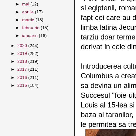
►
mai
(12)
si egiptenii, rom
►
aprilie
(17)
fapt cei care au 
►
martie
(18)
limba latina Jecu
►
februarie
(15)
tarziu doar terme
►
ianuarie
(16)
derivat in cele di
►
2020
(244)
►
2019
(282)
►
2018
(219)
Introducerea cult
►
2017
(211)
Columbus a creat 
►
2016
(211)
sa devina un ali
►
2015
(184)
Succesul "foie-ul
Louis al 15-lea s
baza al taranilor,
le permitea sa t