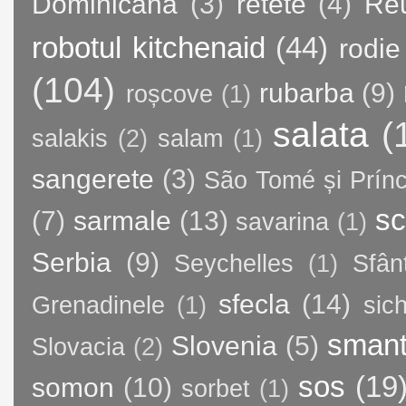
Dominicană
(3)
retete
(4)
Re
robotul kitchenaid
(44)
rodie
(104)
rubarba
(9)
roșcove
(1)
salata
(
salakis
(2)
salam
(1)
sangerete
(3)
São Tomé și Prínc
sc
(7)
sarmale
(13)
savarina
(1)
Serbia
(9)
Seychelles
(1)
Sfân
sfecla
(14)
Grenadinele
(1)
sic
sman
Slovenia
(5)
Slovacia
(2)
sos
(19
somon
(10)
sorbet
(1)