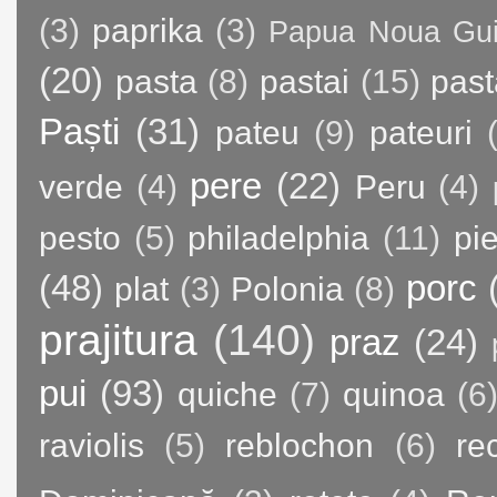
(3)
paprika
(3)
Papua Noua Gu
(20)
pasta
(8)
pastai
(15)
past
Paști
(31)
pateu
(9)
pateuri
pere
(22)
verde
(4)
Peru
(4)
pesto
(5)
philadelphia
(11)
pie
(48)
porc
plat
(3)
Polonia
(8)
prajitura
(140)
praz
(24)
pui
(93)
quiche
(7)
quinoa
(6
raviolis
(5)
reblochon
(6)
re