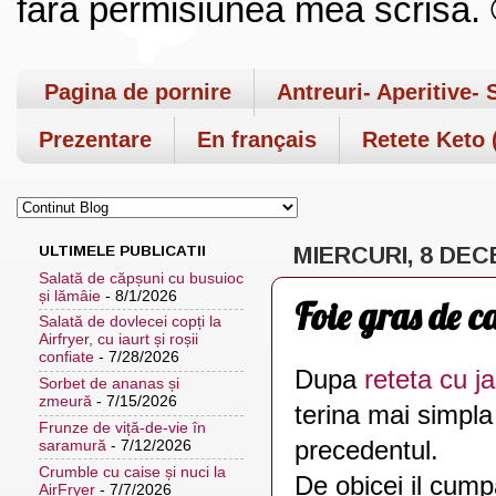
fara permisiunea mea scrisa. ©
Pagina de pornire
Antreuri- Aperitive- 
Prezentare
En français
Retete Keto (
ULTIMELE PUBLICATII
MIERCURI, 8 DEC
Salată de căpșuni cu busuioc
și lămâie
- 8/1/2026
Foie gras de ca
Salată de dovlecei copți la
Airfryer, cu iaurt și roșii
confiate
- 7/28/2026
Dupa
reteta cu 
Sorbet de ananas și
zmeură
- 7/15/2026
terina mai simpla 
Frunze de viță-de-vie în
precedentul.
saramură
- 7/12/2026
Crumble cu caise și nuci la
De obicei il cump
AirFryer
- 7/7/2026