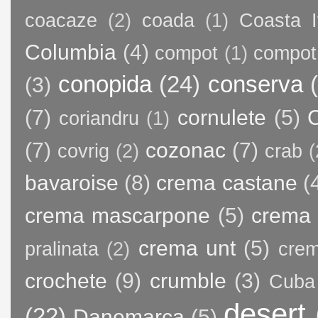
coacaze
(2)
coada
(1)
Coasta I
Columbia
(4)
compot
(1)
compot
conopida
(24)
conserva
(3)
(7)
cornulete
(5)
C
coriandru
(1)
(7)
cozonac
(7)
covrig
(2)
crab
(
bavaroise
(8)
crema castane
(
crema mascarpone
(5)
crema 
crema unt
(5)
pralinata
(2)
crem
crochete
(9)
crumble
(3)
Cuba
desert
(22)
Danemarca
(5)