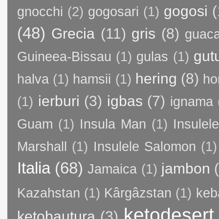
gogosi
(
gnocchi
(2)
gogosari
(1)
(48)
Grecia
(11)
gris
(8)
guac
gut
Guineea-Bissau
(1)
gulas
(1)
hering
(8)
halva
(1)
hamsii
(1)
ho
ierburi
(3)
igbas
(7)
(1)
ignama
Guam
(1)
Insula Man
(1)
Insule
Marshall
(1)
Insulele Salomon
(1)
Italia
(68)
jambon
Jamaica
(1)
Kazahstan
(1)
Kârgâzstan
(1)
keb
ketodesert
ketobautura
(3)