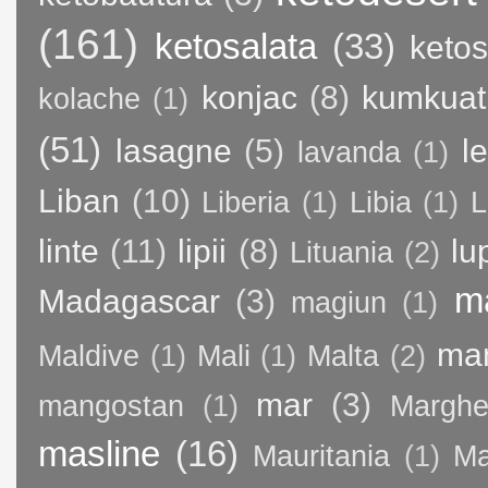
(161)
ketosalata
(33)
keto
konjac
(8)
kumkuat
kolache
(1)
(51)
lasagne
(5)
l
lavanda
(1)
Liban
(10)
Liberia
(1)
Libia
(1)
L
linte
(11)
lipii
(8)
lu
Lituania
(2)
m
Madagascar
(3)
magiun
(1)
ma
Maldive
(1)
Mali
(1)
Malta
(2)
mar
(3)
mangostan
(1)
Margher
masline
(16)
Mauritania
(1)
Ma