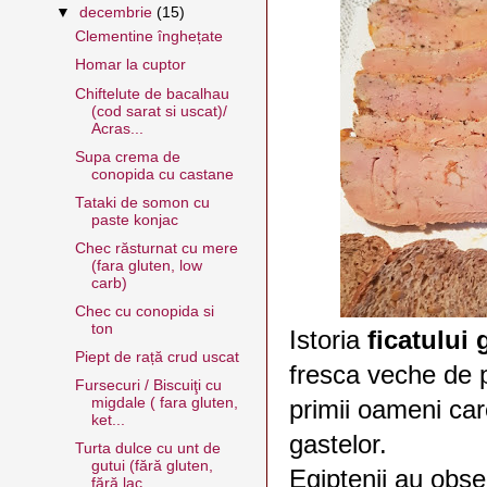
▼
decembrie
(15)
Clementine înghețate
Homar la cuptor
Chiftelute de bacalhau
(cod sarat si uscat)/
Acras...
Supa crema de
conopida cu castane
Tataki de somon cu
paste konjac
Chec răsturnat cu mere
(fara gluten, low
carb)
Chec cu conopida si
ton
Istoria
ficatului 
Piept de rață crud uscat
fresca veche de p
Fursecuri / Biscuiţi cu
migdale ( fara gluten,
primii oameni car
ket...
gastelor.
Turta dulce cu unt de
gutui (fără gluten,
Egiptenii au obse
fără lac...