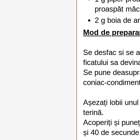
proaspăt măc
2 g boia de a
Mod de prepara
Se desfac si se a
ficatului sa devina
Se pune deasupra
coniac-condimen
Așezați lobii unul
terină.
Acoperiți și pune
și 40 de secunde