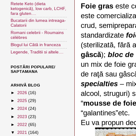
Retete Keto (dieta
Foie gras
este co
ketogenică), low carb, LCHF,
fara gluten....
este comercializa
Bucatarii din lumea intreaga-
crud, semiprepara
Calatorii
Romani celebrii - Roumains
standardizate
foi
célèbres
(sterilizată, fără 
Blogul lui Cătă in franceza
Legende, Traditii si altele....
gâscă
);
bloc de 
un mix de foie gr
POSTĂRI POPULARE/
SAPTAMANA
de raţă sau gâscă
specialties
– mix
ARHIVĂ BLOG
alcool, struguri)
►
2026
(16)
►
2025
(29)
“
mousse de foie
►
2024
(24)
“galantines”etc.
►
2023
(23)
Eu va propun dec
►
2022
(65)
▼
2021
(164)