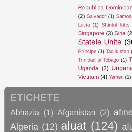
Republica Dominica
(2)
Salvador
(1)
Samoa
Lucia
(1)
Sfântul Kitts
Singapore
(3)
Siria
(2
Statele Unite
(3
Príncipe
(1)
Tadjikistan
T
Trinidad și Tobago
(1)
Ungari
Uganda
(2)
Vietnam
(4)
Yemen
(1)
ETICHETE
afin
Abhazia
(1)
Afganistan
(2)
aluat
(124)
Algeria
(12)
al