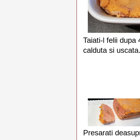
Taiati-l felii dup
calduta si uscata
Presarati deasupra