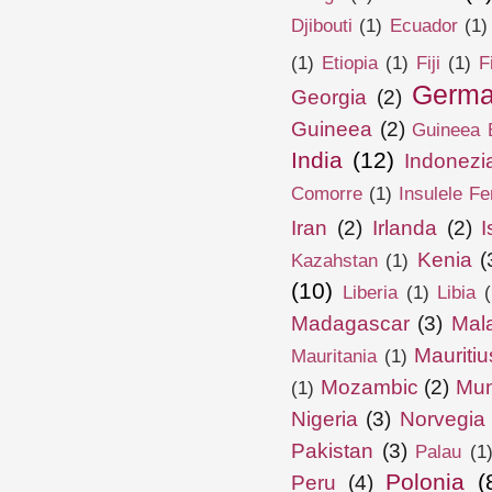
Djibouti
(1)
Ecuador
(1)
(1)
Etiopia
(1)
Fiji
(1)
F
Germa
Georgia
(2)
Guineea
(2)
Guineea E
India
(12)
Indonezi
Comorre
(1)
Insulele Fe
Iran
(2)
Irlanda
(2)
I
Kenia
(
Kazahstan
(1)
(10)
Liberia
(1)
Libia
(
Madagascar
(3)
Mal
Mauritiu
Mauritania
(1)
Mozambic
(2)
Mun
(1)
Nigeria
(3)
Norvegia
Pakistan
(3)
Palau
(1
Polonia
(
Peru
(4)