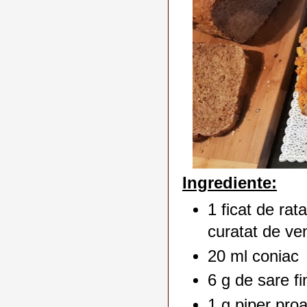
Ingrediente:
1 ficat de rat
curatat de ven
20 ml coniac
6 g de sare f
1 g piper pro