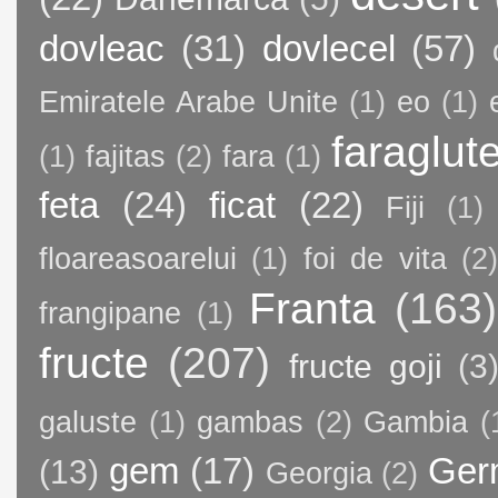
dovleac
(31)
dovlecel
(57)
Emiratele Arabe Unite
(1)
eo
(1)
faraglut
(1)
fajitas
(2)
fara
(1)
feta
(24)
ficat
(22)
Fiji
(1)
floareasoarelui
(1)
foi de vita
(2)
Franta
(163)
frangipane
(1)
fructe
(207)
fructe goji
(3
galuste
(1)
gambas
(2)
Gambia
(
gem
(17)
Ger
(13)
Georgia
(2)