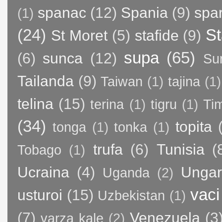
spanac
(12)
Spania
(9)
spa
(1)
(24)
St
St Moret
(5)
stafide
(9)
supa
(65)
(6)
sunca
(12)
Su
Tailanda
(9)
Taiwan
(1)
tajina
(1)
telina
(15)
terina
(1)
tigru
(1)
Ti
(34)
topita
tonga
(1)
tonka
(1)
trufa
(6)
Tunisia
(
Tobago
(1)
Ucraina
(4)
Ungar
Uganda
(2)
vaci
usturoi
(15)
Uzbekistan
(1)
(7)
Venezuela
(3
varza kale
(2)