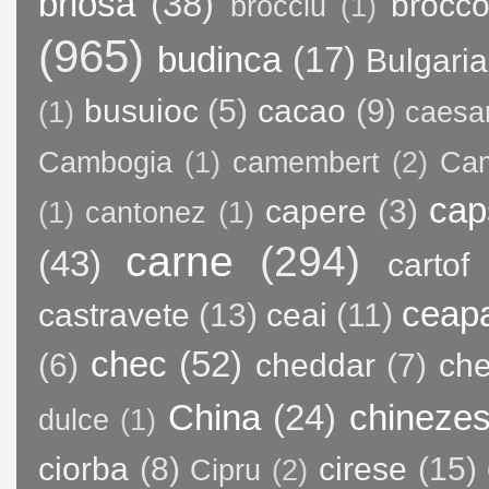
briosa
(38)
brocco
brocciu
(1)
(965)
budinca
(17)
Bulgaria
busuioc
(5)
cacao
(9)
(1)
caesa
Cambogia
(1)
camembert
(2)
Ca
cap
capere
(3)
(1)
cantonez
(1)
carne
(294)
(43)
cartof
ceap
castravete
(13)
ceai
(11)
chec
(52)
(6)
cheddar
(7)
ch
China
(24)
chineze
dulce
(1)
ciorba
(8)
cirese
(15)
Cipru
(2)