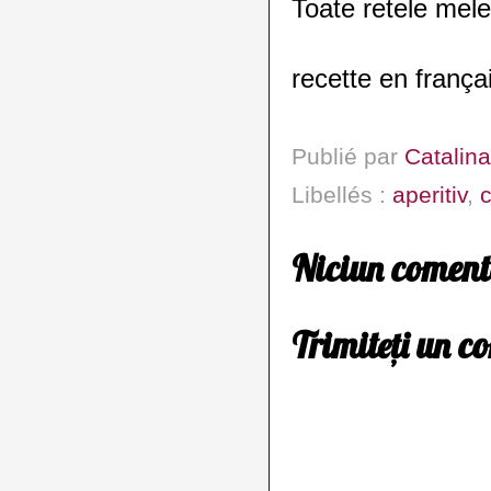
Toate retele mele
recette en frança
Publié par
Catalina
Libellés :
aperitiv
,
Niciun coment
Trimiteți un c