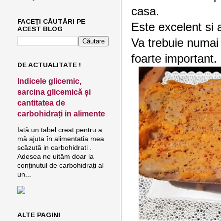
casa.
FACEȚI CĂUTĂRI PE
Este excelent si a
ACEST BLOG
Va trebuie numai 
foarte important.
DE ACTUALITATE !
Indicele glicemic,
sarcina glicemică și
cantitatea de
carbohidrați in alimente
Iată un tabel creat pentru a
mă ajuta în alimentatia mea
scăzută in carbohidrati .
Adesea ne uităm doar la
conținutul de carbohidrați al
un...
ALTE PAGINI