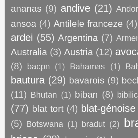
andive
(21)
ananas
(9)
Andor
ansoa
(4)
Antilele franceze
(4)
ardei
(55)
Argentina
(7)
Arme
avoc
Australia
(3)
Austria
(12)
(8)
bacpn
(1)
Bahamas
(1)
Bah
bautura
(29)
bavarois
(9)
bec
(11)
biban
(8)
Bhutan
(1)
bibili
(77)
blat-génoise
blat tort
(4)
br
(5)
Botswana
(1)
bradut
(2)