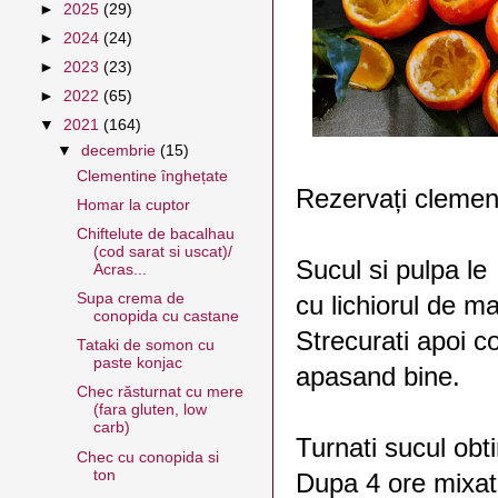
►
2025
(29)
►
2024
(24)
►
2023
(23)
►
2022
(65)
▼
2021
(164)
▼
decembrie
(15)
Clementine înghețate
Rezervați clement
Homar la cuptor
Chiftelute de bacalhau
(cod sarat si uscat)/
Sucul si pulpa le 
Acras...
Supa crema de
cu lichiorul de m
conopida cu castane
Strecurati apoi co
Tataki de somon cu
paste konjac
apasand bine.
Chec răsturnat cu mere
(fara gluten, low
carb)
Turnati sucul obti
Chec cu conopida si
ton
Dupa 4 ore mixati