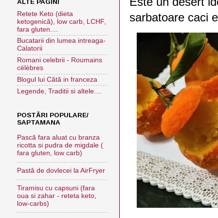
Este un desert ide
ALTE PAGINI
Retete Keto (dieta
sarbatoare caci es
ketogenică), low carb, LCHF,
fara gluten....
Bucatarii din lumea intreaga-
Calatorii
Romani celebrii - Roumains
célèbres
Blogul lui Cătă in franceza
Legende, Traditii si altele....
POSTĂRI POPULARE/
SAPTAMANA
Pască fara aluat cu branza
ricotta si pudra de migdale (
fara gluten, low carb)
Pastă de dovlecei la AirFryer
Tiramisu cu capsuni (fara
oua si zahar - reteta keto,
low-carbs)