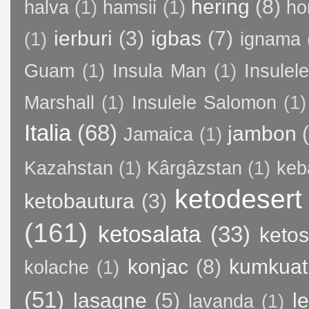
hering
(8)
halva
(1)
hamsii
(1)
ho
ierburi
(3)
igbas
(7)
(1)
ignama
Guam
(1)
Insula Man
(1)
Insule
Marshall
(1)
Insulele Salomon
(1)
Italia
(68)
jambon
Jamaica
(1)
Kazahstan
(1)
Kârgâzstan
(1)
keb
ketodesert
ketobautura
(3)
(161)
ketosalata
(33)
keto
konjac
(8)
kumkuat
kolache
(1)
(51)
lasagne
(5)
l
lavanda
(1)