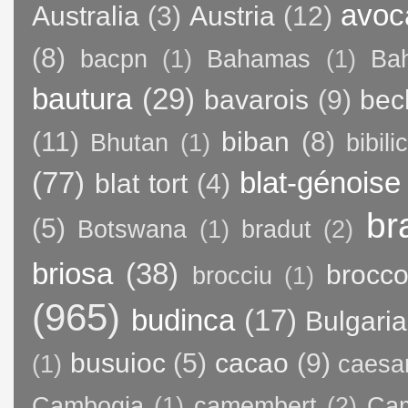
avoc
Australia
(3)
Austria
(12)
(8)
bacpn
(1)
Bahamas
(1)
Bah
bautura
(29)
bavarois
(9)
bec
(11)
biban
(8)
Bhutan
(1)
bibili
(77)
blat-génoise
blat tort
(4)
br
(5)
Botswana
(1)
bradut
(2)
briosa
(38)
brocco
brocciu
(1)
(965)
budinca
(17)
Bulgaria
busuioc
(5)
cacao
(9)
(1)
caesa
Cambogia
(1)
camembert
(2)
Ca