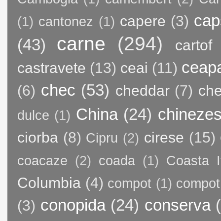
cap
capere
(3)
(1)
cantonez
(1)
carne
(294)
(43)
cartof
ceap
castravete
(13)
ceai
(11)
chec
(53)
(6)
cheddar
(7)
ch
China
(24)
chineze
dulce
(1)
ciorba
(8)
cirese
(15)
Cipru
(2)
coacaze
(2)
coada
(1)
Coasta I
Columbia
(4)
compot
(1)
compot
conopida
(24)
conserva
(3)