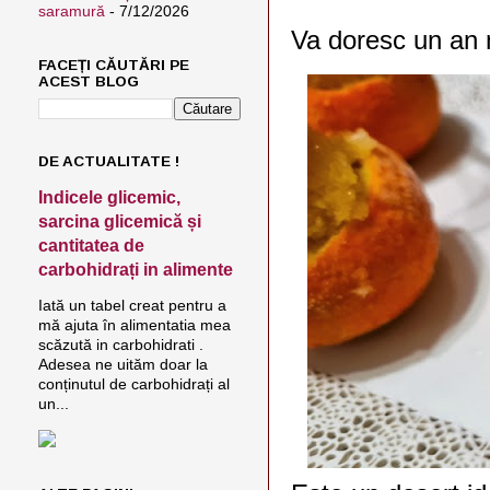
saramură
- 7/12/2026
Va doresc un an n
FACEȚI CĂUTĂRI PE
ACEST BLOG
DE ACTUALITATE !
Indicele glicemic,
sarcina glicemică și
cantitatea de
carbohidrați in alimente
Iată un tabel creat pentru a
mă ajuta în alimentatia mea
scăzută in carbohidrati .
Adesea ne uităm doar la
conținutul de carbohidrați al
un...