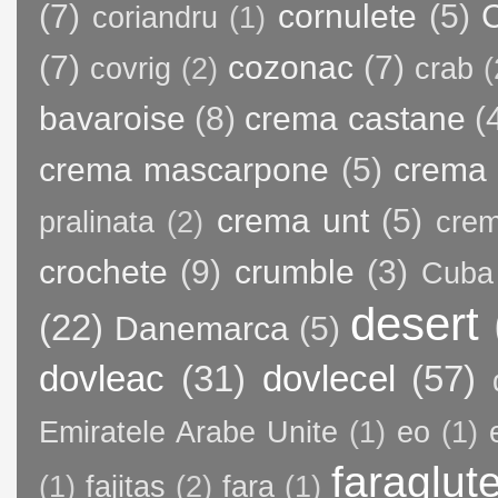
(7)
cornulete
(5)
C
coriandru
(1)
(7)
cozonac
(7)
covrig
(2)
crab
(
bavaroise
(8)
crema castane
(
crema mascarpone
(5)
crema 
crema unt
(5)
pralinata
(2)
crem
crochete
(9)
crumble
(3)
Cuba
desert
(22)
Danemarca
(5)
dovleac
(31)
dovlecel
(57)
Emiratele Arabe Unite
(1)
eo
(1)
faraglut
(1)
fajitas
(2)
fara
(1)