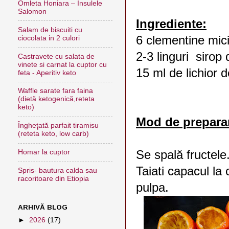
Omleta Honiara – Insulele
Salomon
Ingrediente:
Salam de biscuiti cu
6 clementine mic
ciocolata in 2 culori
2-3 linguri sirop 
Castravete cu salata de
vinete si carnat la cuptor cu
15 ml de lichior
feta - Aperitiv keto
Waffle sarate fara faina
(dietă ketogenică,reteta
keto)
Mod de prepara
Îngheţată parfait tiramisu
(reteta keto, low carb)
Se spală fructele
Homar la cuptor
Taiati capacul la 
Spris- bautura calda sau
racoritoare din Etiopia
pulpa.
ARHIVĂ BLOG
►
2026
(17)