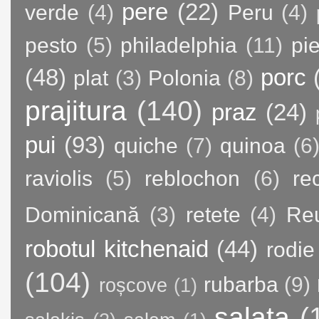
pere
(22)
verde
(4)
Peru
(4)
pesto
(5)
philadelphia
(11)
pie
(48)
porc
plat
(3)
Polonia
(8)
prajitura
(140)
praz
(24)
pui
(93)
quiche
(7)
quinoa
(6
raviolis
(5)
reblochon
(6)
re
Dominicană
(3)
retete
(4)
Re
robotul kitchenaid
(44)
rodie
(104)
rubarba
(9)
roșcove
(1)
salata
(