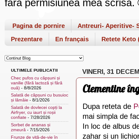
fara permisiunea mea scrisa. ©
Pagina de pornire
Antreuri- Aperitive- 
Prezentare
En français
Retete Keto (
ULTIMELE PUBLICATII
VINERI, 31 DECE
Chec pufos cu căpșuni și
vanilie (fără lactoză și fără
Clementine în
ouă)
- 8/8/2026
Salată de căpșuni cu busuioc
și lămâie
- 8/1/2026
Dupa reteta de
P
Salată de dovlecei copți la
Airfryer, cu iaurt și roșii
mai simpla de fa
confiate
- 7/28/2026
In loc de albus d
Sorbet de ananas și
zmeură
- 7/15/2026
zahar si un lichi
Frunze de viță-de-vie în