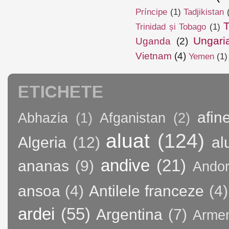
Príncipe
(1)
Tadjikistan
T
Trinidad și Tobago
(1)
Ungari
Uganda
(2)
Vietnam
(4)
Yemen
(1)
ETICHETE
afin
Abhazia
(1)
Afganistan
(2)
aluat
(124)
Algeria
(12)
al
andive
(21)
ananas
(9)
Andor
ansoa
(4)
Antilele franceze
(4)
ardei
(55)
Argentina
(7)
Arme