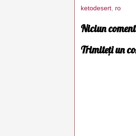
ketodesert
,
ro
Niciun coment
Trimiteți un c