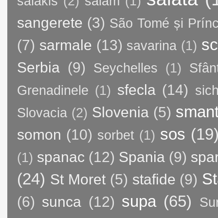
salakis
(2)
salam
(1)
sangerete
(3)
São Tomé și Prínc
sc
(7)
sarmale
(13)
savarina
(1)
Serbia
(9)
Seychelles
(1)
Sfân
sfecla
(14)
Grenadinele
(1)
sic
sman
Slovenia
(5)
Slovacia
(2)
sos
(19
somon
(10)
sorbet
(1)
spanac
(12)
Spania
(9)
spa
(1)
(24)
St
St Moret
(5)
stafide
(9)
supa
(65)
(6)
sunca
(12)
Su