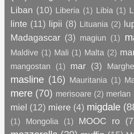
Liban
(10)
Liberia
(1)
Libia
(1)
L
linte
(11)
lipii
(8)
lu
Lituania
(2)
m
Madagascar
(3)
magiun
(1)
ma
Maldive
(1)
Mali
(1)
Malta
(2)
mar
(3)
mangostan
(1)
Margher
masline
(16)
Mauritania
(1)
Ma
mere
(70)
merisoare
(2)
merlan
migdale
(8
miel
(12)
miere
(4)
MOOC ro
(7
(1)
Mongolia
(1)