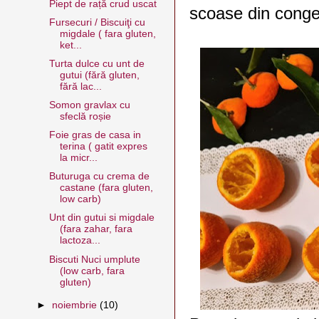
Piept de rață crud uscat
scoase din conge
Fursecuri / Biscuiţi cu
migdale ( fara gluten,
ket...
Turta dulce cu unt de
gutui (fără gluten,
fără lac...
Somon gravlax cu
sfeclă roșie
Foie gras de casa in
terina ( gatit expres
la micr...
Buturuga cu crema de
castane (fara gluten,
low carb)
Unt din gutui si migdale
(fara zahar, fara
lactoza...
Biscuti Nuci umplute
(low carb, fara
gluten)
►
noiembrie
(10)