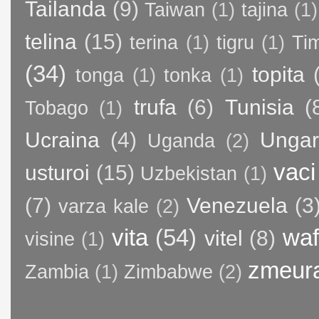
Tailanda
(9)
Taiwan
(1)
tajina
(1)
telina
(15)
terina
(1)
tigru
(1)
Ti
(34)
topita
tonga
(1)
tonka
(1)
trufa
(6)
Tunisia
(
Tobago
(1)
Ucraina
(4)
Ungar
Uganda
(2)
vaci
usturoi
(15)
Uzbekistan
(1)
(7)
Venezuela
(3
varza kale
(2)
vita
(54)
waf
vitel
(8)
visine
(1)
zmeur
Zambia
(1)
Zimbabwe
(2)