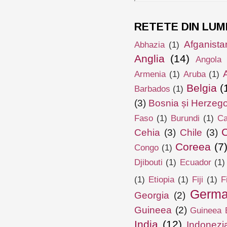
RETETE DIN LUM
Afganista
Abhazia
(1)
Anglia
(14)
Angola
Armenia
(1)
Aruba
(1)
Belgia
(
Barbados
(1)
(3)
Bosnia și Herzeg
Faso
(1)
Burundi
(1)
Ca
Cehia
(3)
Chile
(3)
Coreea
(7
Congo
(1)
Djibouti
(1)
Ecuador
(1)
(1)
Etiopia
(1)
Fiji
(1)
F
Germa
Georgia
(2)
Guineea
(2)
Guineea E
India
(12)
Indonezi