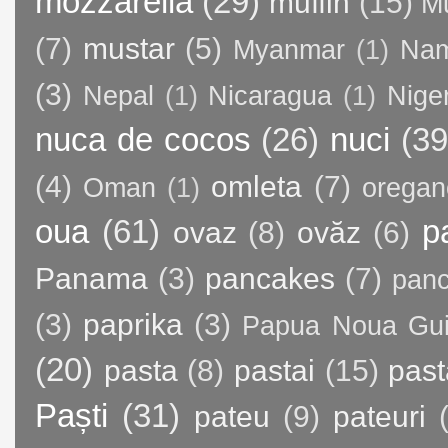
mozzarella
(29)
muffin
(15)
M
(7)
mustar
(5)
Myanmar
(1)
Nam
(3)
Nepal
(1)
Nicaragua
(1)
Nige
nuca de cocos
(26)
nuci
(39
(4)
omleta
(7)
Oman
(1)
oregan
oua
(61)
p
ovaz
(8)
ovăz
(6)
Panama
(3)
pancakes
(7)
panc
(3)
paprika
(3)
Papua Noua Gu
(20)
pasta
(8)
pastai
(15)
past
Paști
(31)
pateu
(9)
pateuri