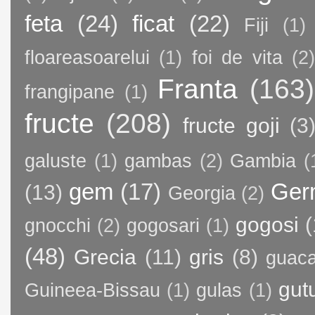
feta
(24)
ficat
(22)
Fiji
(1)
floareasoarelui
(1)
foi de vita
(2)
Franta
(163)
frangipane
(1)
fructe
(208)
fructe goji
(3
galuste
(1)
gambas
(2)
Gambia
(
gem
(17)
Ger
(13)
Georgia
(2)
gogosi
(
gnocchi
(2)
gogosari
(1)
(48)
Grecia
(11)
gris
(8)
guac
gut
Guineea-Bissau
(1)
gulas
(1)