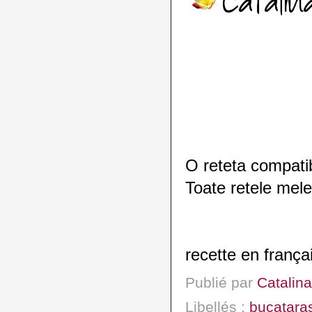
O reteta compatib
Toate retele mele
recette en frança
Publié par
Catalina
Libellés :
bucatara