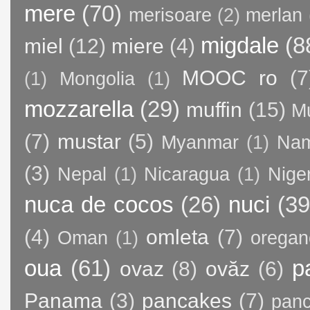
mere
(70)
merisoare
(2)
merlan
migdale
(8
miel
(12)
miere
(4)
MOOC ro
(7
(1)
Mongolia
(1)
mozzarella
(29)
muffin
(15)
M
(7)
mustar
(5)
Myanmar
(1)
Nam
(3)
Nepal
(1)
Nicaragua
(1)
Nige
nuca de cocos
(26)
nuci
(39
(4)
omleta
(7)
Oman
(1)
oregan
oua
(61)
p
ovaz
(8)
ovăz
(6)
Panama
(3)
pancakes
(7)
panc