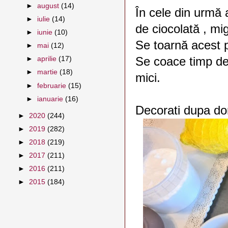
►
august
(14)
În cele din urmă 
►
iulie
(14)
de ciocolată , mi
►
iunie
(10)
Se toarnă acest p
►
mai
(12)
S
e coace timp de
►
aprilie
(17)
►
martie
(18)
mici.
►
februarie
(15)
►
ianuarie
(16)
Decorati dupa dor
►
2020
(244)
►
2019
(282)
►
2018
(219)
►
2017
(211)
►
2016
(211)
►
2015
(184)