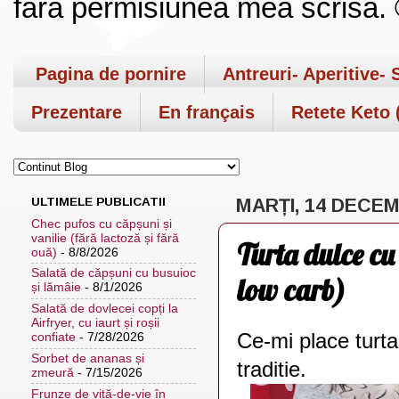
fara permisiunea mea scrisa. ©
Pagina de pornire
Antreuri- Aperitive- 
Prezentare
En français
Retete Keto (
ULTIMELE PUBLICATII
MARȚI, 14 DECEM
Chec pufos cu căpșuni și
vanilie (fără lactoză și fără
Turta dulce cu
ouă)
- 8/8/2026
Salată de căpșuni cu busuioc
low carb)
și lămâie
- 8/1/2026
Salată de dovlecei copți la
Airfryer, cu iaurt și roșii
Ce-mi place turta
confiate
- 7/28/2026
Sorbet de ananas și
traditie.
zmeură
- 7/15/2026
Frunze de viță-de-vie în