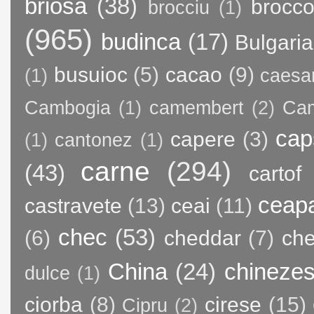
briosa
(38)
brocco
brocciu
(1)
(965)
budinca
(17)
Bulgaria
busuioc
(5)
cacao
(9)
(1)
caesa
Cambogia
(1)
camembert
(2)
Ca
cap
capere
(3)
(1)
cantonez
(1)
carne
(294)
(43)
cartof
ceap
castravete
(13)
ceai
(11)
chec
(53)
(6)
cheddar
(7)
ch
China
(24)
chineze
dulce
(1)
ciorba
(8)
cirese
(15)
Cipru
(2)