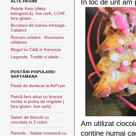
In loc de unt am
ALTE PAGINI
Retete Keto (dieta
ketogenică), low carb, LCHF,
fara gluten....
Bucatarii din lumea intreaga-
Calatorii
Romani celebrii - Roumains
célèbres
Blogul lui Cătă in franceza
Legende, Traditii si altele....
POSTĂRI POPULARE/
SAPTAMANA
Pastă de dovlecei la AirFryer
Pască fara aluat cu branza
ricotta si pudra de migdale (
fara gluten, low carb)
Salam de biscuiti cu
Am utilizat cioco
ciocolata in 2 culori
contine numai cac
Rassols - Salata rusească cu