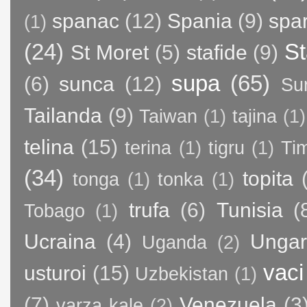
spanac
(12)
Spania
(9)
spa
(1)
(24)
St
St Moret
(5)
stafide
(9)
supa
(65)
(6)
sunca
(12)
Su
Tailanda
(9)
Taiwan
(1)
tajina
(1)
telina
(15)
terina
(1)
tigru
(1)
Ti
(34)
topita
tonga
(1)
tonka
(1)
trufa
(6)
Tunisia
(
Tobago
(1)
Ucraina
(4)
Ungar
Uganda
(2)
vaci
usturoi
(15)
Uzbekistan
(1)
(7)
Venezuela
(3
varza kale
(2)