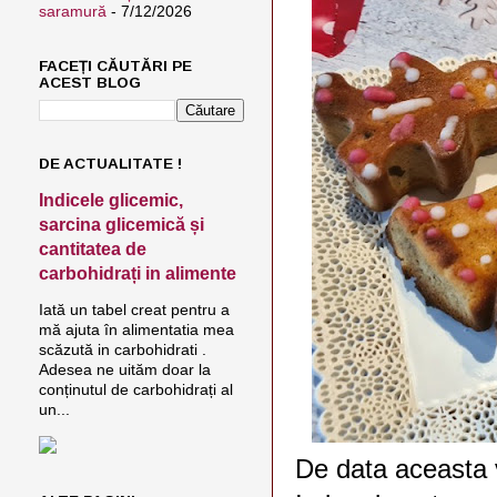
saramură
- 7/12/2026
FACEȚI CĂUTĂRI PE
ACEST BLOG
DE ACTUALITATE !
Indicele glicemic,
sarcina glicemică și
cantitatea de
carbohidrați in alimente
Iată un tabel creat pentru a
mă ajuta în alimentatia mea
scăzută in carbohidrati .
Adesea ne uităm doar la
conținutul de carbohidrați al
un...
De data aceasta v