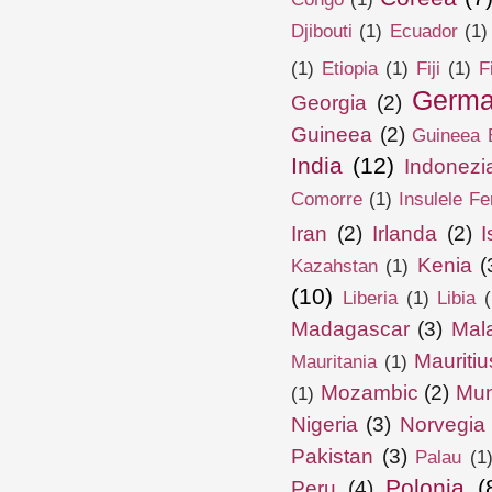
Djibouti
(1)
Ecuador
(1)
(1)
Etiopia
(1)
Fiji
(1)
F
Germa
Georgia
(2)
Guineea
(2)
Guineea E
India
(12)
Indonezi
Comorre
(1)
Insulele Fe
Iran
(2)
Irlanda
(2)
I
Kenia
(
Kazahstan
(1)
(10)
Liberia
(1)
Libia
(
Madagascar
(3)
Mal
Mauritiu
Mauritania
(1)
Mozambic
(2)
Mun
(1)
Nigeria
(3)
Norvegia
Pakistan
(3)
Palau
(1
Polonia
(
Peru
(4)