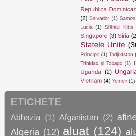
Republica Dominica
(2)
Salvador
(1)
Samoa
Lucia
(1)
Sfântul Kitts
Singapore
(3)
Siria
(2
Statele Unite
(3
Príncipe
(1)
Tadjikistan
T
Trinidad și Tobago
(1)
Ungari
Uganda
(2)
Vietnam
(4)
Yemen
(1)
ETICHETE
afin
Abhazia
(1)
Afganistan
(2)
aluat
(124)
Algeria
(12)
al