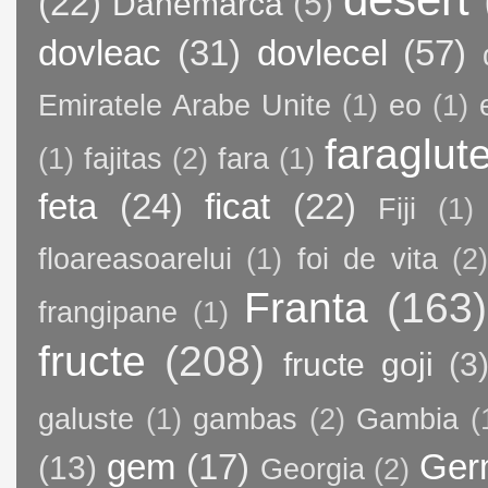
(22)
Danemarca
(5)
dovleac
(31)
dovlecel
(57)
Emiratele Arabe Unite
(1)
eo
(1)
faraglut
(1)
fajitas
(2)
fara
(1)
feta
(24)
ficat
(22)
Fiji
(1)
floareasoarelui
(1)
foi de vita
(2)
Franta
(163)
frangipane
(1)
fructe
(208)
fructe goji
(3
galuste
(1)
gambas
(2)
Gambia
(
gem
(17)
Ger
(13)
Georgia
(2)