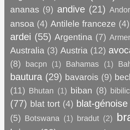
andive
(21)
ananas
(9)
Andor
ansoa
(4)
Antilele franceze
(4)
ardei
(55)
Argentina
(7)
Arme
avoc
Australia
(3)
Austria
(12)
(8)
bacpn
(1)
Bahamas
(1)
Bah
bautura
(29)
bavarois
(9)
bec
(11)
biban
(8)
Bhutan
(1)
bibili
(77)
blat-génoise
blat tort
(4)
br
(5)
Botswana
(1)
bradut
(2)