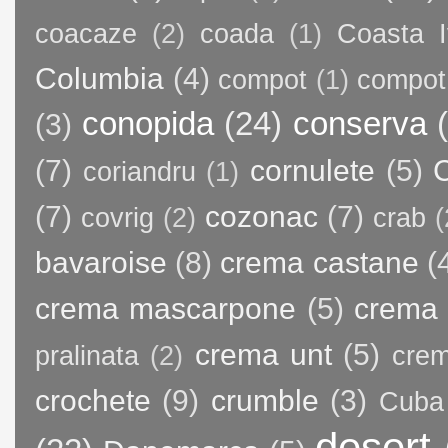
coacaze
(2)
coada
(1)
Coasta I
Columbia
(4)
compot
(1)
compot
conopida
(24)
conserva
(3)
(7)
cornulete
(5)
C
coriandru
(1)
(7)
cozonac
(7)
covrig
(2)
crab
(
bavaroise
(8)
crema castane
(
crema mascarpone
(5)
crema 
crema unt
(5)
pralinata
(2)
crem
crochete
(9)
crumble
(3)
Cuba
desert