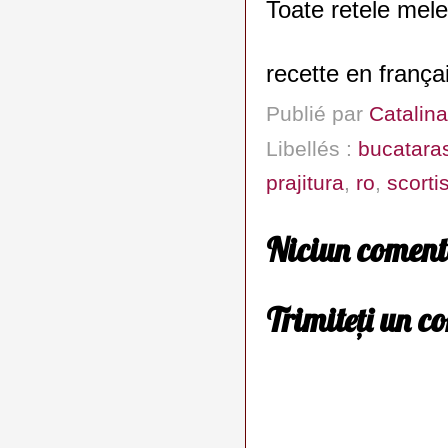
Toate retele mele
recette en frança
Publié par
Catalina
Libellés :
bucatara
prajitura
,
ro
,
scorti
Niciun coment
Trimiteți un c