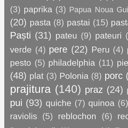
(3)
paprika
(3)
Papua Noua Gu
(20)
pasta
(8)
pastai
(15)
past
Paști
(31)
pateu
(9)
pateuri
pere
(22)
verde
(4)
Peru
(4)
pesto
(5)
philadelphia
(11)
pie
(48)
porc
plat
(3)
Polonia
(8)
prajitura
(140)
praz
(24)
pui
(93)
quiche
(7)
quinoa
(6
raviolis
(5)
reblochon
(6)
re