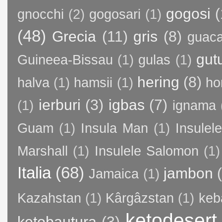
gogosi
(
gnocchi
(2)
gogosari
(1)
(48)
Grecia
(11)
gris
(8)
guac
gut
Guineea-Bissau
(1)
gulas
(1)
hering
(8)
halva
(1)
hamsii
(1)
ho
ierburi
(3)
igbas
(7)
(1)
ignama
Guam
(1)
Insula Man
(1)
Insule
Marshall
(1)
Insulele Salomon
(1)
Italia
(68)
jambon
Jamaica
(1)
Kazahstan
(1)
Kârgâzstan
(1)
keb
ketodesert
ketobautura
(3)