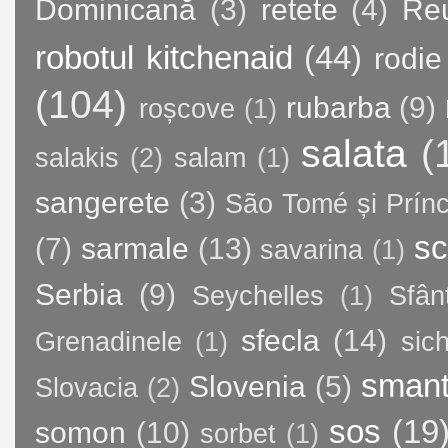
Dominicană
(3)
retete
(4)
Re
robotul kitchenaid
(44)
rodie
(104)
rubarba
(9)
roșcove
(1)
salata
(
salakis
(2)
salam
(1)
sangerete
(3)
São Tomé și Prínc
sc
(7)
sarmale
(13)
savarina
(1)
Serbia
(9)
Seychelles
(1)
Sfân
sfecla
(14)
Grenadinele
(1)
sic
sman
Slovenia
(5)
Slovacia
(2)
sos
(19
somon
(10)
sorbet
(1)