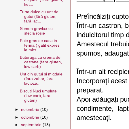
ket...
Turta dulce cu unt de
Preîncălziți cupto
gutui (fără gluten,
fără lac...
Într-un castron, b
Somon gravlax cu
sfeclă roșie
indulcitorul timp 
Foie gras de casa in
Amestecul trebui
terina ( gatit expres
la micr...
spumos, adaugati 
Buturuga cu crema de
castane (fara gluten,
low carb)
Într-un alt recip
Unt din gutui si migdale
(fara zahar, fara
Incorporați acest
lactoza...
preparat.
Biscuti Nuci umplute
(low carb, fara
Apoi adăugați pu
gluten)
condimente, lapt
►
noiembrie
(10)
amestecați.
►
octombrie
(10)
►
septembrie
(13)