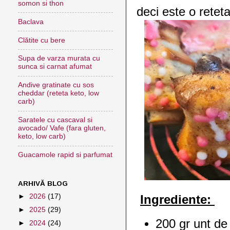
somon si thon
deci este o reteta
Baclava
Clătite cu bere
Supa de varza murata cu
sunca si carnat afumat
Andive gratinate cu sos
cheddar (reteta keto, low
carb)
Saratele cu cascaval si
avocado/ Vafe (fara gluten,
keto, low carb)
Guacamole rapid si parfumat
ARHIVĂ BLOG
►
2026
(17)
Ingrediente:
►
2025
(29)
200 gr unt de
►
2024
(24)