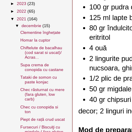
►
2023
(23)
100 gr pudra
►
2022
(65)
125 ml lapte 
▼
2021
(164)
▼
decembrie
(15)
80 gr îndulcit
Clementine înghețate
eritritol
Homar la cuptor
4 ouă
Chiftelute de bacalhau
(cod sarat si uscat)/
2 lingurite p
Acras...
Supa crema de
nucsoara, gh
conopida cu castane
1/2 plic de pr
Tataki de somon cu
paste konjac
50 gr migdale
Chec răsturnat cu mere
(fara gluten, low
40 gr chipsur
carb)
Chec cu conopida si
decor; 2 linguri i
ton
Piept de rață crud uscat
Fursecuri / Biscuiţi cu
Mod de prepara
migdale ( fara gluten,