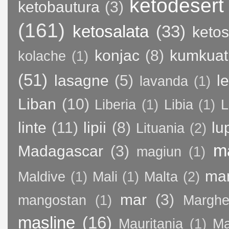
ketodesert
ketobautura
(3)
(161)
ketosalata
(33)
keto
konjac
(8)
kumkuat
kolache
(1)
(51)
lasagne
(5)
l
lavanda
(1)
Liban
(10)
Liberia
(1)
Libia
(1)
L
linte
(11)
lipii
(8)
lu
Lituania
(2)
m
Madagascar
(3)
magiun
(1)
ma
Maldive
(1)
Mali
(1)
Malta
(2)
mar
(3)
mangostan
(1)
Margher
masline
(16)
Mauritania
(1)
Ma