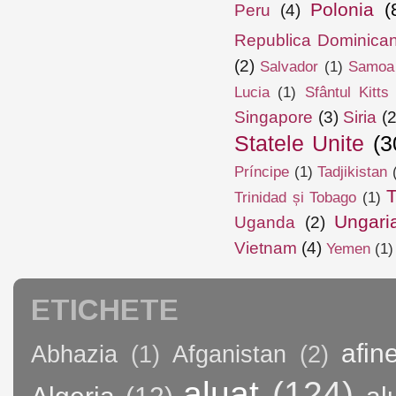
Polonia
(
Peru
(4)
Republica Dominica
(2)
Salvador
(1)
Samoa
Lucia
(1)
Sfântul Kitts
Singapore
(3)
Siria
(2
Statele Unite
(3
Príncipe
(1)
Tadjikistan
T
Trinidad și Tobago
(1)
Ungari
Uganda
(2)
Vietnam
(4)
Yemen
(1)
ETICHETE
afin
Abhazia
(1)
Afganistan
(2)
aluat
(124)