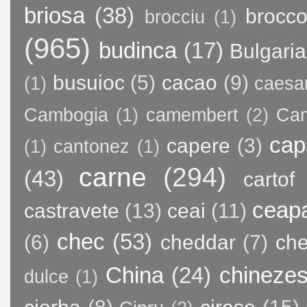
briosa
(38)
brocco
brocciu
(1)
(965)
budinca
(17)
Bulgaria
busuioc
(5)
cacao
(9)
(1)
caesa
Cambogia
(1)
camembert
(2)
Ca
cap
capere
(3)
(1)
cantonez
(1)
carne
(294)
(43)
cartof
ceap
castravete
(13)
ceai
(11)
chec
(53)
(6)
cheddar
(7)
ch
China
(24)
chineze
dulce
(1)