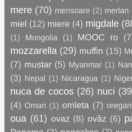
mere
(70)
merisoare
(2)
merlan
migdale
(8
miel
(12)
miere
(4)
MOOC ro
(7
(1)
Mongolia
(1)
mozzarella
(29)
muffin
(15)
M
(7)
mustar
(5)
Myanmar
(1)
Nam
(3)
Nepal
(1)
Nicaragua
(1)
Nige
nuca de cocos
(26)
nuci
(39
(4)
omleta
(7)
Oman
(1)
oregan
oua
(61)
p
ovaz
(8)
ovăz
(6)