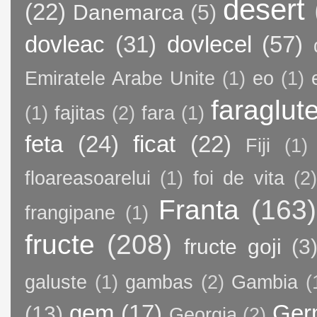
desert
(22)
Danemarca
(5)
dovleac
(31)
dovlecel
(57)
Emiratele Arabe Unite
(1)
eo
(1)
faraglut
(1)
fajitas
(2)
fara
(1)
feta
(24)
ficat
(22)
Fiji
(1)
floareasoarelui
(1)
foi de vita
(2)
Franta
(163)
frangipane
(1)
fructe
(208)
fructe goji
(3
galuste
(1)
gambas
(2)
Gambia
(
gem
(17)
Ger
(13)
Georgia
(2)