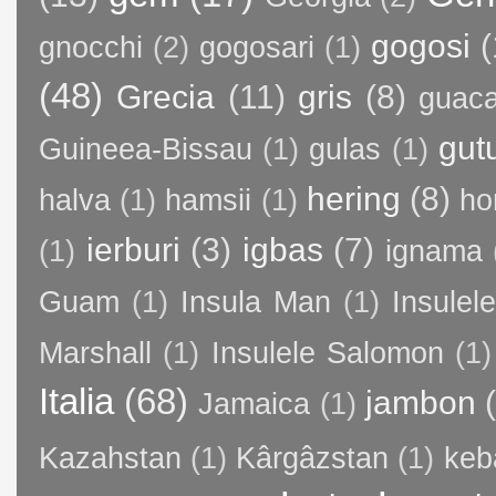
gogosi
(
gnocchi
(2)
gogosari
(1)
(48)
Grecia
(11)
gris
(8)
guac
gut
Guineea-Bissau
(1)
gulas
(1)
hering
(8)
halva
(1)
hamsii
(1)
ho
ierburi
(3)
igbas
(7)
(1)
ignama
Guam
(1)
Insula Man
(1)
Insule
Marshall
(1)
Insulele Salomon
(1)
Italia
(68)
jambon
Jamaica
(1)
Kazahstan
(1)
Kârgâzstan
(1)
keb