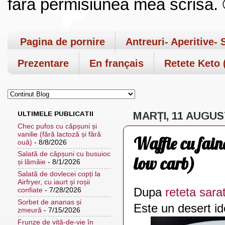
fara permisiunea mea scrisa. ©
Pagina de pornire
Antreuri- Aperitive- 
Prezentare
En français
Retete Keto (
ULTIMELE PUBLICATII
MARȚI, 11 AUGUS
Chec pufos cu căpșuni și
vanilie (fără lactoză și fără
Waffle cu faina
ouă)
- 8/8/2026
Salată de căpșuni cu busuioc
low carb)
și lămâie
- 8/1/2026
Salată de dovlecei copți la
Airfryer, cu iaurt și roșii
Dupa
reteta sara
confiate
- 7/28/2026
Sorbet de ananas și
Este un desert id
zmeură
- 7/15/2026
Frunze de viță-de-vie în