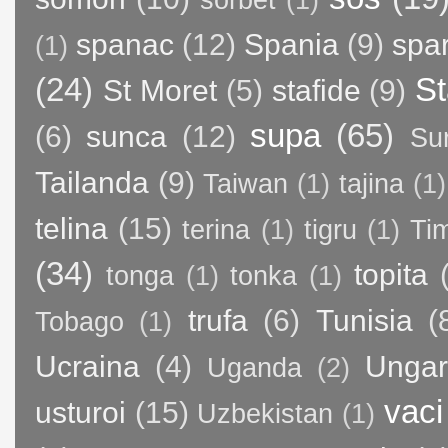
sorbet
(1)
spanac
(12)
Spania
(9)
spa
(1)
(24)
St
St Moret
(5)
stafide
(9)
supa
(65)
(6)
sunca
(12)
Su
Tailanda
(9)
Taiwan
(1)
tajina
(1)
telina
(15)
terina
(1)
tigru
(1)
Ti
(34)
topita
tonga
(1)
tonka
(1)
trufa
(6)
Tunisia
(
Tobago
(1)
Ucraina
(4)
Ungar
Uganda
(2)
vaci
usturoi
(15)
Uzbekistan
(1)