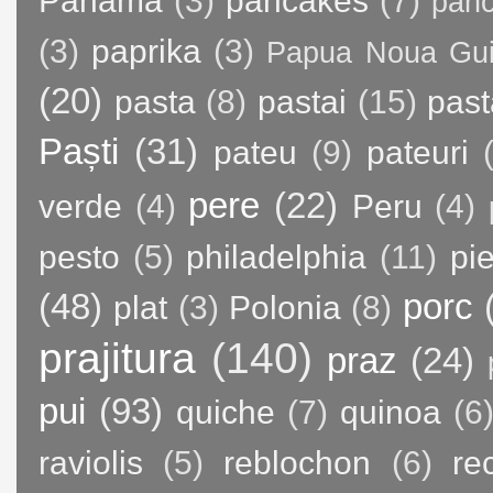
Panama
(3)
pancakes
(7)
panc
(3)
paprika
(3)
Papua Noua Gu
(20)
pasta
(8)
pastai
(15)
past
Paști
(31)
pateu
(9)
pateuri
pere
(22)
verde
(4)
Peru
(4)
pesto
(5)
philadelphia
(11)
pie
(48)
porc
plat
(3)
Polonia
(8)
prajitura
(140)
praz
(24)
pui
(93)
quiche
(7)
quinoa
(6
raviolis
(5)
reblochon
(6)
re