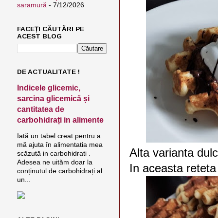
saramură
- 7/12/2026
FACEȚI CĂUTĂRI PE
ACEST BLOG
DE ACTUALITATE !
Indicele glicemic,
sarcina glicemică și
cantitatea de
carbohidrați in alimente
Iată un tabel creat pentru a
mă ajuta în alimentatia mea
Alta varianta dul
scăzută in carbohidrati .
Adesea ne uităm doar la
In aceasta retet
conținutul de carbohidrați al
un...