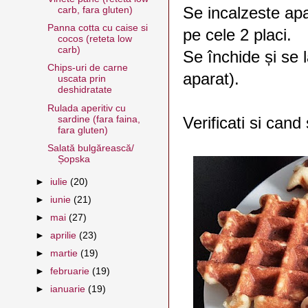
Se incalzeste apa
carb, fara gluten)
Panna cotta cu caise si
pe cele 2 placi.
cocos (reteta low
carb)
Se închide și se 
Chips-uri de carne
aparat).
uscata prin
deshidratate
Rulada aperitiv cu
sardine (fara faina,
Verificati si cand
fara gluten)
Salată bulgărească/
Șopska
►
iulie
(20)
►
iunie
(21)
►
mai
(27)
►
aprilie
(23)
►
martie
(19)
►
februarie
(19)
►
ianuarie
(19)