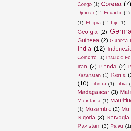
Coreea
(7
Congo
(1)
Djibouti
(1)
Ecuador
(1)
(1)
Etiopia
(1)
Fiji
(1)
F
Germa
Georgia
(2)
Guineea
(2)
Guineea E
India
(12)
Indonezi
Comorre
(1)
Insulele Fe
Iran
(2)
Irlanda
(2)
I
Kenia
(
Kazahstan
(1)
(10)
Liberia
(1)
Libia
(
Madagascar
(3)
Mal
Mauritiu
Mauritania
(1)
Mozambic
(2)
Mun
(1)
Nigeria
(3)
Norvegia
Pakistan
(3)
Palau
(1