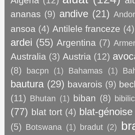
Algeria
(12)
al
andive
(21)
ananas
(9)
Andor
ansoa
(4)
Antilele franceze
(4)
ardei
(55)
Argentina
(7)
Arme
avoc
Australia
(3)
Austria
(12)
(8)
bacpn
(1)
Bahamas
(1)
Bah
bautura
(29)
bavarois
(9)
bec
(11)
biban
(8)
Bhutan
(1)
bibili
(77)
blat-génoise
blat tort
(4)
br
(5)
Botswana
(1)
bradut
(2)