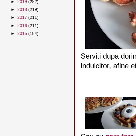
►
2019
(282)
►
2018
(219)
►
2017
(211)
►
2016
(211)
►
2015
(184)
Serviti dupa dori
indulcitor, afine e