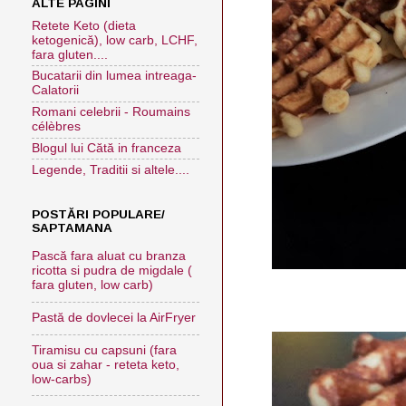
ALTE PAGINI
Retete Keto (dieta
ketogenică), low carb, LCHF,
fara gluten....
Bucatarii din lumea intreaga-
Calatorii
Romani celebrii - Roumains
célèbres
Blogul lui Cătă in franceza
Legende, Traditii si altele....
POSTĂRI POPULARE/
SAPTAMANA
Pască fara aluat cu branza
ricotta si pudra de migdale (
fara gluten, low carb)
Pastă de dovlecei la AirFryer
Tiramisu cu capsuni (fara
oua si zahar - reteta keto,
low-carbs)