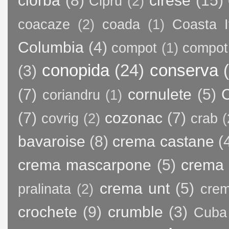
ciorba
(8)
cirese
(15)
Cipru
(2)
coacaze
(2)
coada
(1)
Coasta I
Columbia
(4)
compot
(1)
compot
conopida
(24)
conserva
(3)
(7)
cornulete
(5)
C
coriandru
(1)
(7)
cozonac
(7)
covrig
(2)
crab
(
bavaroise
(8)
crema castane
(
crema mascarpone
(5)
crema 
crema unt
(5)
pralinata
(2)
crem
crochete
(9)
crumble
(3)
Cuba