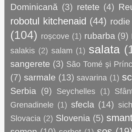
Dominicană
(3)
retete
(4)
Re
robotul kitchenaid
(44)
rodie
(104)
rubarba
(9)
roșcove
(1)
salata
(
salakis
(2)
salam
(1)
sangerete
(3)
São Tomé și Prínc
sc
(7)
sarmale
(13)
savarina
(1)
Serbia
(9)
Seychelles
(1)
Sfân
sfecla
(14)
Grenadinele
(1)
sic
sman
Slovenia
(5)
Slovacia
(2)
sos
(19
somon
(10)