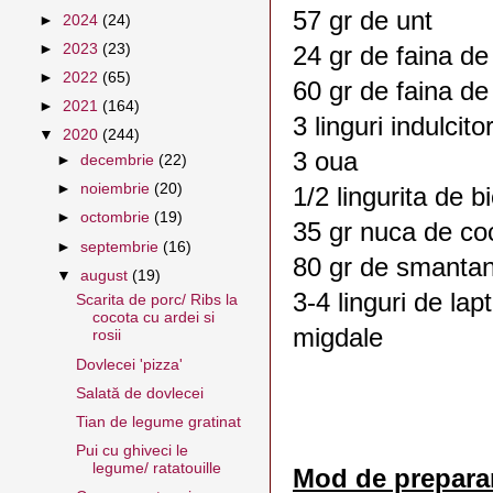
57 gr de unt
►
2024
(24)
►
2023
(23)
24 gr de faina d
►
2022
(65)
60 gr de faina de
►
2021
(164)
3 linguri indulcitor
▼
2020
(244)
3 oua
►
decembrie
(22)
►
noiembrie
(20)
1/2 lingurita de 
►
octombrie
(19)
35 gr nuca de co
►
septembrie
(16)
80 gr de smantan
▼
august
(19)
3-4 linguri de lap
Scarita de porc/ Ribs la
cocota cu ardei si
migdale
rosii
Dovlecei 'pizza'
Salată de dovlecei
Tian de legume gratinat
Pui cu ghiveci le
legume/ ratatouille
Mod de prepara