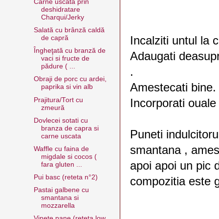
Carne uscata prin
deshidratare
Charqui/Jerky
Salată cu brânză caldă
Incalziti untul l
de capră
Îngheţată cu branză de
Adaugati deasupr
vaci si fructe de
pădure ( ...
.
Obraji de porc cu ardei,
Amestecati bine.
paprika si vin alb
Prajitura/Tort cu
Incorporati ouale 
zmeură
Dovlecei sotati cu
branza de capra si
Puneti indulcitor
carne uscata
smantana , amest
Waffle cu faina de
migdale si cocos (
apoi apoi un pic 
fara gluten ...
Pui basc (reteta n°2)
compozitia este 
Pastai galbene cu
smantana si
mozzarella
Vinete pane (reteta low