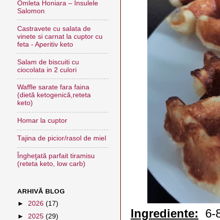
Omleta Honiara – Insulele
Salomon
Castravete cu salata de
vinete si carnat la cuptor cu
feta - Aperitiv keto
Salam de biscuiti cu
ciocolata in 2 culori
Waffle sarate fara faina
(dietă ketogenică,reteta
keto)
Homar la cuptor
Tajina de picior/rasol de miel
Îngheţată parfait tiramisu
(reteta keto, low carb)
ARHIVĂ BLOG
►
2026
(17)
Ingrediente:
6-8
►
2025
(29)