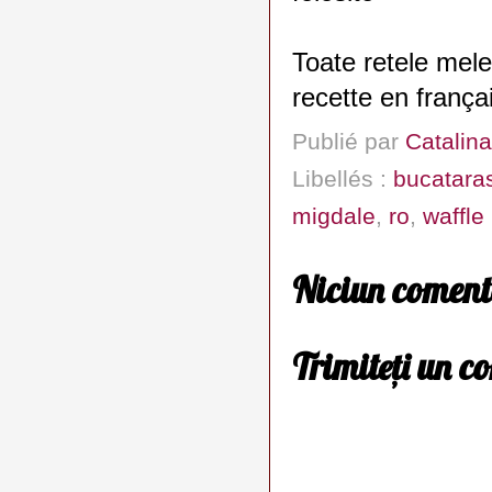
Toate retele mele
recette en frança
Publié par
Catalina
Libellés :
bucatara
migdale
,
ro
,
waffle
Niciun coment
Trimiteți un c