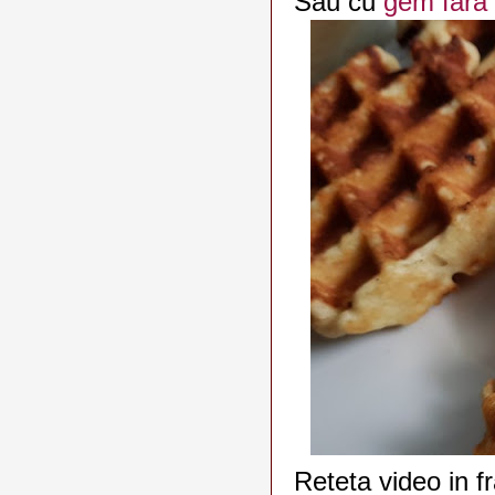
Sau cu
gem fara
Reteta video in f