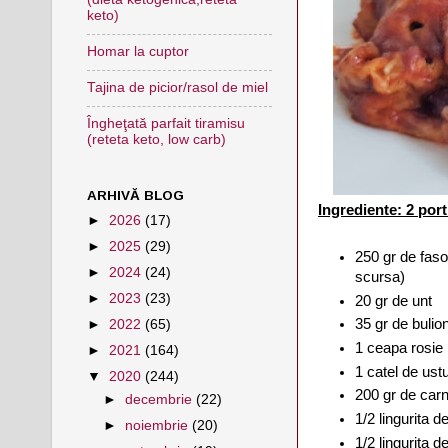
keto)
Homar la cuptor
Tajina de picior/rasol de miel
Îngheţată parfait tiramisu
(reteta keto, low carb)
ARHIVĂ BLOG
Ingrediente: 2 port
►
2026
(17)
►
2025
(29)
250 gr de faso
►
2024
(24)
scursa)
►
2023
(23)
20 gr de unt
35 gr de bulio
►
2022
(65)
1 ceapa rosie
►
2021
(164)
1 catel de ustu
▼
2020
(244)
200 gr de carn
►
decembrie
(22)
1/2 lingurita 
►
noiembrie
(20)
1/2 lingurita 