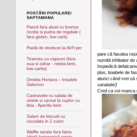
POSTĂRI POPULARE/
SAPTAMANA
Pască fara aluat cu branza
ricotta si pudra de migdale (
fara gluten, low carb)
Pastă de dovlecei la AirFryer
pare că fasolea roși
Tiramisu cu capsuni (fara
numită inhibator de 
oua si zahar - reteta keto,
împiedică defalcarea
low-carbs)
plus, boabele de fas
atunci când vrei să 
Omleta Honiara – Insulele
sanatate/)
Salomon
Cred ca voi manca m
Castravete cu salata de
vinete si carnat la cuptor cu
feta - Aperitiv keto
Salam de biscuiti cu
ciocolata in 2 culori
Waffle sarate fara faina
(dietă ketogenică,reteta