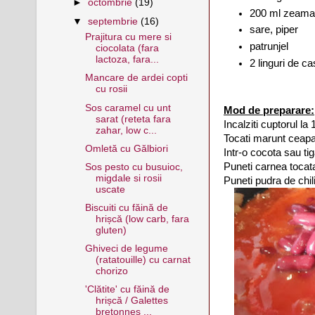
►
octombrie
(19)
200 ml zeama/
▼
septembrie
(16)
sare, piper
Prajitura cu mere si
patrunjel
ciocolata (fara
lactoza, fara...
2 linguri de c
Mancare de ardei copti
cu rosii
Sos caramel cu unt
Mod de preparare:
sarat (reteta fara
Incalziti cuptorul la
zahar, low c...
Tocati marunt ceapa 
Omletă cu Gălbiori
Intr-o cocota sau tig
Puneti carnea tocata
Sos pesto cu busuioc,
migdale si rosii
Puneti pudra de chil
uscate
Biscuiti cu făină de
hrișcă (low carb, fara
gluten)
Ghiveci de legume
(ratatouille) cu carnat
chorizo
'Clătite' cu făină de
hrișcă / Galettes
bretonnes ...