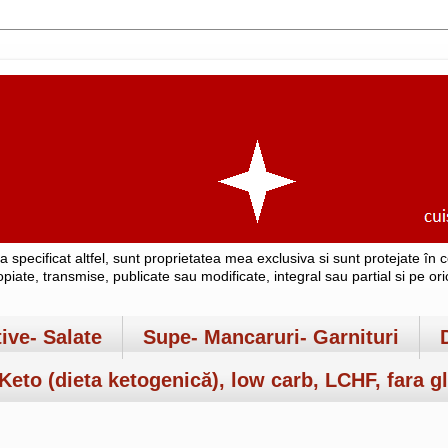
-a specificat altfel, sunt proprietatea mea exclusiva si sunt protejate î
copiate, transmise, publicate sau modificate, integral sau partial si pe o
tive- Salate
Supe- Mancaruri- Garnituri
Keto (dieta ketogenică), low carb, LCHF, fara gl