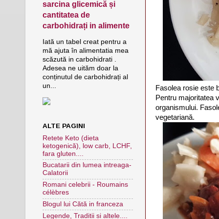
sarcina glicemică și
cantitatea de
carbohidrați in alimente
Iată un tabel creat pentru a
mă ajuta în alimentatia mea
scăzută in carbohidrati .
Adesea ne uităm doar la
conținutul de carbohidrați al
un...
Fasolea rosie este b
Pentru majoritatea v
organismului. Fasole
vegetariană.
ALTE PAGINI
Retete Keto (dieta
ketogenică), low carb, LCHF,
fara gluten....
Bucatarii din lumea intreaga-
Calatorii
Romani celebrii - Roumains
célèbres
Blogul lui Cătă in franceza
Legende, Traditii si altele....