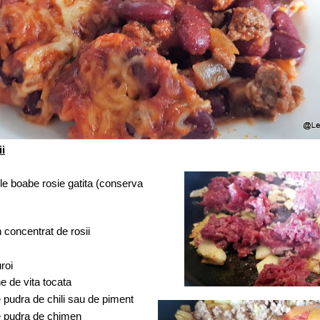
ii
le boabe rosie gatita (conserva
n concentrat de rosii
roi
e de vita tocata
de pudra de chili sau de piment
de pudra de chimen