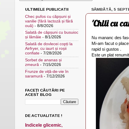
ULTIMELE PUBLICATII
SÂMBĂTĂ, 5 SEPT
Chec pufos cu căpșuni și
'Chili cu c
vanilie (fără lactoză și fără
ouă)
- 8/8/2026
Salată de căpșuni cu busuioc
și lămâie
- 8/1/2026
Nu mananc des fasol
Mi-am facut o placer
Salată de dovlecei copți la
Airfryer, cu iaurt și roșii
rapid si gustos .
confiate
- 7/28/2026
Este un plat renumit
Sorbet de ananas și
zmeură
- 7/15/2026
Frunze de viță-de-vie în
saramură
- 7/12/2026
FACEȚI CĂUTĂRI PE
ACEST BLOG
DE ACTUALITATE !
Indicele glicemic,