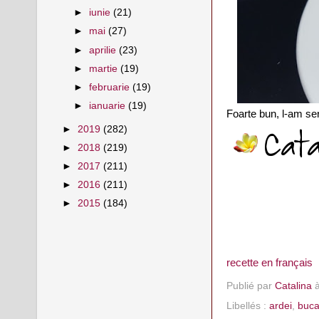
►
iunie
(21)
►
mai
(27)
►
aprilie
(23)
►
martie
(19)
►
februarie
(19)
►
ianuarie
(19)
Foarte bun, l-am se
►
2019
(282)
►
2018
(219)
►
2017
(211)
►
2016
(211)
►
2015
(184)
recette en français
Publié par
Catalina
Libellés :
ardei
,
buca