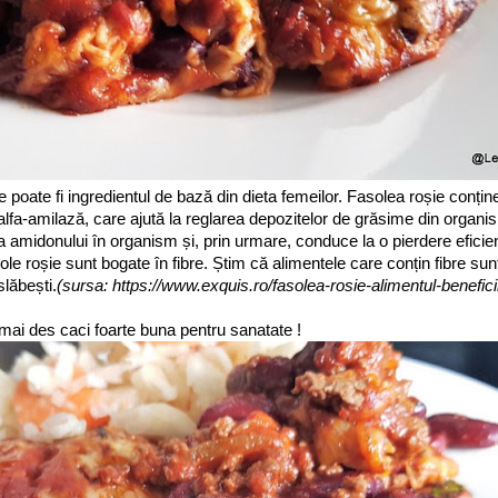
e poate fi ingredientul de bază din dieta femeilor. Fasolea roșie conți
alfa-amilază, care ajută la reglarea depozitelor de grăsime din organ
 amidonului în organism și, prin urmare, conduce la o pierdere eficien
ole roșie sunt bogate în fibre. Știm că alimentele care conțin fibre sun
slăbești.
(sursa: https://www.exquis.ro/fasolea-rosie-alimentul-benefici
ai des caci foarte buna pentru sanatate !