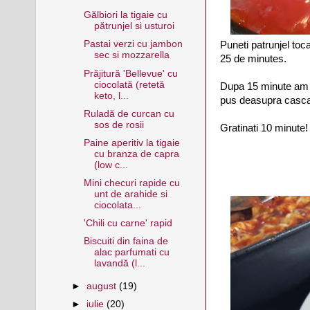
Gălbiori la tigaie cu
pătrunjel si usturoi
Pastai verzi cu jambon
Puneti patrunjel toca
sec si mozzarella
25 de minutes.
Prăjitură 'Bellevue' cu
ciocolată (retetă
Dupa 15 minute am v
keto, l...
pus deasupra casca
Ruladă de curcan cu
sos de rosii
Gratinati 10 minute!
Paine aperitiv la tigaie
cu branza de capra
(low c...
Mini checuri rapide cu
unt de arahide si
ciocolata...
'Chili cu carne' rapid
Biscuiti din faina de
alac parfumati cu
lavandă (l...
►
august
(19)
►
iulie
(20)