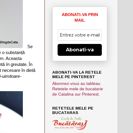
ABONATI-VA PRIN
MAIL
Se
Abonati-va
ne o substanță
ism. Aceasta
tă în greutate. În
t necesare în dietă
ABONATI-VA LA RETELE
i-uimitoare-
MELE PE PINTEREST
Abonnez-vous au tableau
Retetele mele de bucatarie
de Catalina sur Pinterest.
RETETELE MELE PE
BUCATARAS