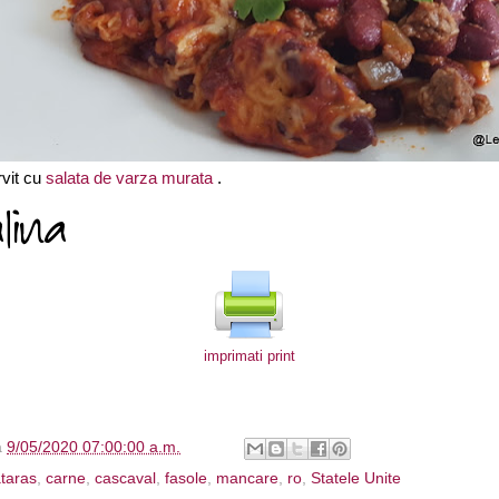
rvit cu
salata de varza murata
.
imprimati print
à
9/05/2020 07:00:00 a.m.
taras
,
carne
,
cascaval
,
fasole
,
mancare
,
ro
,
Statele Unite