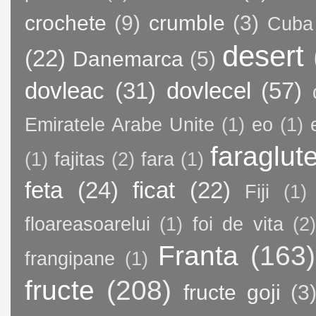
crochete
(9)
crumble
(3)
Cuba
desert
(22)
Danemarca
(5)
dovleac
(31)
dovlecel
(57)
Emiratele Arabe Unite
(1)
eo
(1)
faraglut
(1)
fajitas
(2)
fara
(1)
feta
(24)
ficat
(22)
Fiji
(1)
floareasoarelui
(1)
foi de vita
(2)
Franta
(163)
frangipane
(1)
fructe
(208)
fructe goji
(3