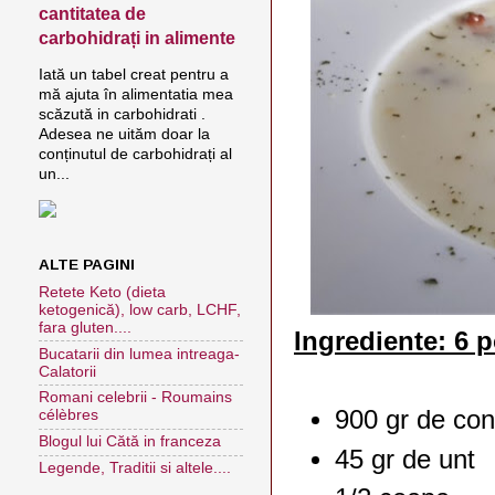
cantitatea de
carbohidrați in alimente
Iată un tabel creat pentru a
mă ajuta în alimentatia mea
scăzută in carbohidrati .
Adesea ne uităm doar la
conținutul de carbohidrați al
un...
ALTE PAGINI
Retete Keto (dieta
ketogenică), low carb, LCHF,
fara gluten....
Ingrediente: 6 p
Bucatarii din lumea intreaga-
Calatorii
Romani celebrii - Roumains
900 gr de co
célèbres
Blogul lui Cătă in franceza
45 gr de unt
Legende, Traditii si altele....