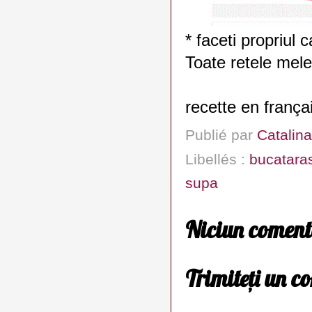
* faceti propriul 
Toate retele mele
recette en frança
Publié par
Catalina
Libellés :
bucatara
supa
Niciun coment
Trimiteți un c