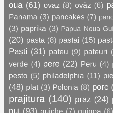
oua
(61)
p
ovaz
(8)
ovăz
(6)
Panama
(3)
pancakes
(7)
panc
(3)
paprika
(3)
Papua Noua Gu
(20)
pasta
(8)
pastai
(15)
past
Paști
(31)
pateu
(9)
pateuri
pere
(22)
verde
(4)
Peru
(4)
pesto
(5)
philadelphia
(11)
pie
(48)
porc
plat
(3)
Polonia
(8)
prajitura
(140)
praz
(24)
pui
(93)
quiche
(7)
quinoa
(6