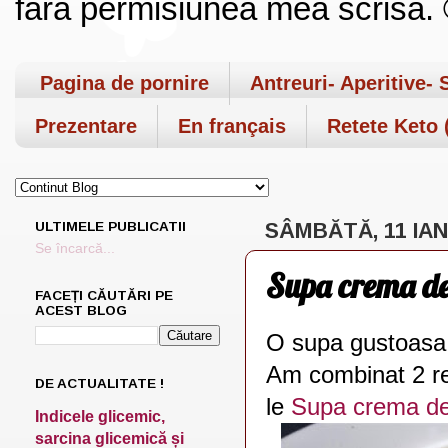
fara permisiunea mea scrisa. ©
Pagina de pornire
Antreuri- Aperitive- 
Prezentare
En français
Retete Keto (
ULTIMELE PUBLICATII
SÂMBĂTĂ, 11 IAN
Se încarcă...
Supa crema de
FACEȚI CĂUTĂRI PE
ACEST BLOG
O supa gustoasa
Am combinat 2 re
DE ACTUALITATE !
le
Supa crema de
Indicele glicemic,
sarcina glicemică și