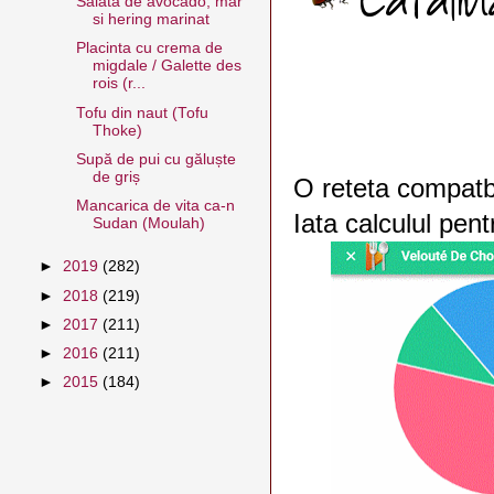
Salata de avocado, mar
si hering marinat
Placinta cu crema de
migdale / Galette des
rois (r...
Tofu din naut (Tofu
Thoke)
Supă de pui cu găluște
de griș
O reteta compatbi
Mancarica de vita ca-n
Iata calculul pent
Sudan (Moulah)
►
2019
(282)
►
2018
(219)
►
2017
(211)
►
2016
(211)
►
2015
(184)