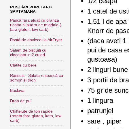
1/2 ceapa
POSTĂRI POPULARE/
1 catel de ust
SAPTAMANA
1,51 l de apa 
Pască fara aluat cu branza
ricotta si pudra de migdale (
Knorr de pas
fara gluten, low carb)
(daca aveti 1 
Pastă de dovlecei la AirFryer
pui de casa e
Salam de biscuiti cu
ciocolata in 2 culori
gustoasa)
Clătite cu bere
2 linguri bun
Rassols - Salata rusească cu
3 portii de br
somon si thon
75 gr de sun
Baclava
1 lingura
Drob de pui
patrunjel
Chiftelute de ton rapide
(reteta fara gluten, keto, low
sare , piper
carb)