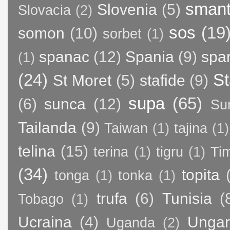
sman
Slovenia
(5)
Slovacia
(2)
sos
(19
somon
(10)
sorbet
(1)
spanac
(12)
Spania
(9)
spa
(1)
(24)
St
St Moret
(5)
stafide
(9)
supa
(65)
(6)
sunca
(12)
Su
Tailanda
(9)
Taiwan
(1)
tajina
(1)
telina
(15)
terina
(1)
tigru
(1)
Ti
(34)
topita
tonga
(1)
tonka
(1)
trufa
(6)
Tunisia
(
Tobago
(1)
Ucraina
(4)
Ungar
Uganda
(2)