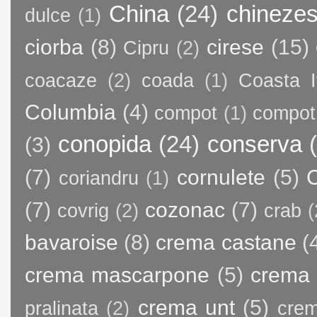
China
(24)
chineze
dulce
(1)
ciorba
(8)
cirese
(15)
Cipru
(2)
coacaze
(2)
coada
(1)
Coasta I
Columbia
(4)
compot
(1)
compot
conopida
(24)
conserva
(3)
(7)
cornulete
(5)
C
coriandru
(1)
(7)
cozonac
(7)
covrig
(2)
crab
(
bavaroise
(8)
crema castane
(
crema mascarpone
(5)
crema 
crema unt
(5)
pralinata
(2)
crem