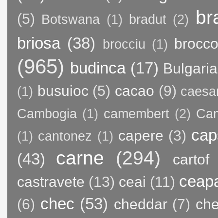
br
(5)
Botswana
(1)
bradut
(2)
briosa
(38)
brocco
brocciu
(1)
(965)
budinca
(17)
Bulgaria
busuioc
(5)
cacao
(9)
(1)
caesa
Cambogia
(1)
camembert
(2)
Ca
cap
capere
(3)
(1)
cantonez
(1)
carne
(294)
(43)
cartof
ceap
castravete
(13)
ceai
(11)
chec
(53)
(6)
cheddar
(7)
ch