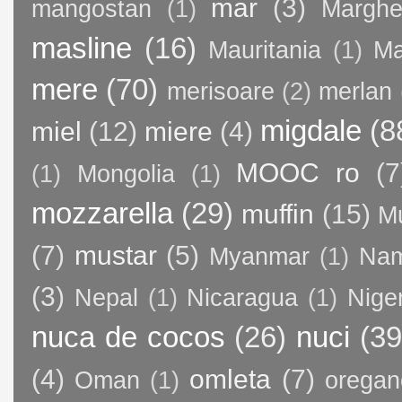
mar
(3)
mangostan
(1)
Margher
masline
(16)
Mauritania
(1)
Ma
mere
(70)
merisoare
(2)
merlan
migdale
(8
miel
(12)
miere
(4)
MOOC ro
(7
(1)
Mongolia
(1)
mozzarella
(29)
muffin
(15)
M
(7)
mustar
(5)
Myanmar
(1)
Nam
(3)
Nepal
(1)
Nicaragua
(1)
Nige
nuca de cocos
(26)
nuci
(39
(4)
omleta
(7)
Oman
(1)
oregan