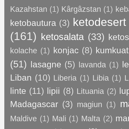
Kazahstan
(1)
Kârgâzstan
(1)
keb
ketodesert
ketobautura
(3)
(161)
ketosalata
(33)
keto
konjac
(8)
kumkuat
kolache
(1)
(51)
lasagne
(5)
l
lavanda
(1)
Liban
(10)
Liberia
(1)
Libia
(1)
L
linte
(11)
lipii
(8)
lu
Lituania
(2)
m
Madagascar
(3)
magiun
(1)
ma
Maldive
(1)
Mali
(1)
Malta
(2)