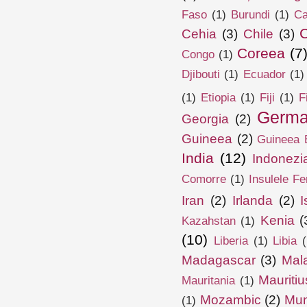
Faso
(1)
Burundi
(1)
Ca
Cehia
(3)
Chile
(3)
Coreea
(7
Congo
(1)
Djibouti
(1)
Ecuador
(1)
(1)
Etiopia
(1)
Fiji
(1)
F
Germa
Georgia
(2)
Guineea
(2)
Guineea E
India
(12)
Indonezi
Comorre
(1)
Insulele Fe
Iran
(2)
Irlanda
(2)
I
Kenia
(
Kazahstan
(1)
(10)
Liberia
(1)
Libia
(
Madagascar
(3)
Mal
Mauritiu
Mauritania
(1)
Mozambic
(2)
Mun
(1)