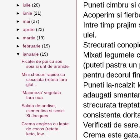
Puneti cimbru si d
►
iulie
(20)
Acoperim si fierb
►
iunie
(21)
►
mai
(27)
Intre timp prajim 
►
aprilie
(23)
ulei.
►
martie
(19)
Strecurati conopid
►
februarie
(19)
Mixati legumele c
▼
ianuarie
(19)
Ficăței de pui cu sos
(puteti pastra un
soia si unt de arahide
pentru decorul fin
Mini checuri rapide cu
ciocolata (reteta fara
Puneti la-ncalzit
glut...
'Maioneza' vegetala
adaugati smanta
fara oua
strecurata treptat
Salata de andive,
clementina si scoici
consistenta dorit
St Jacques
Verificati de sare
Crema engleza cu lapte
de cocos (reteta
Crema este gata, 
keto, low ...