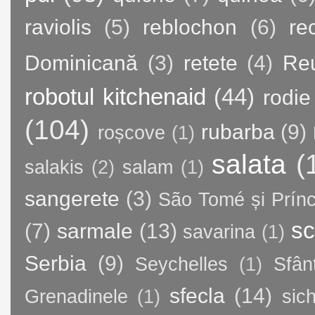
raviolis
(5)
reblochon
(6)
re
Dominicană
(3)
retete
(4)
Re
robotul kitchenaid
(44)
rodie
(104)
rubarba
(9)
roșcove
(1)
salata
(
salakis
(2)
salam
(1)
sangerete
(3)
São Tomé și Prínc
sc
(7)
sarmale
(13)
savarina
(1)
Serbia
(9)
Seychelles
(1)
Sfân
sfecla
(14)
Grenadinele
(1)
sic