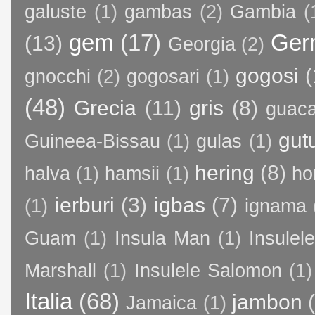
galuste
(1)
gambas
(2)
Gambia
(
gem
(17)
Ger
(13)
Georgia
(2)
gogosi
(
gnocchi
(2)
gogosari
(1)
(48)
Grecia
(11)
gris
(8)
guac
gut
Guineea-Bissau
(1)
gulas
(1)
hering
(8)
halva
(1)
hamsii
(1)
ho
ierburi
(3)
igbas
(7)
(1)
ignama
Guam
(1)
Insula Man
(1)
Insule
Marshall
(1)
Insulele Salomon
(1)
Italia
(68)
jambon
Jamaica
(1)