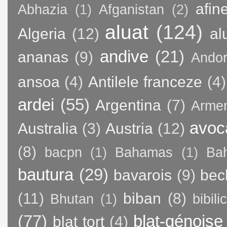
afin
Abhazia
(1)
Afganistan
(2)
aluat
(124)
Algeria
(12)
al
andive
(21)
ananas
(9)
Andor
ansoa
(4)
Antilele franceze
(4)
ardei
(55)
Argentina
(7)
Arme
avoc
Australia
(3)
Austria
(12)
(8)
bacpn
(1)
Bahamas
(1)
Bah
bautura
(29)
bavarois
(9)
bec
(11)
biban
(8)
Bhutan
(1)
bibili
(77)
blat-génoise
blat tort
(4)