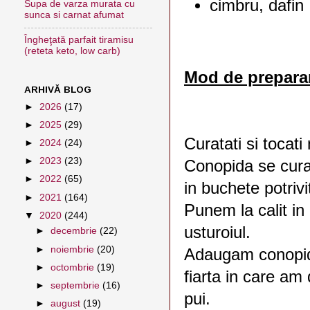
cimbru, dafin
Supa de varza murata cu
sunca si carnat afumat
Îngheţată parfait tiramisu
(reteta keto, low carb)
Mod de prepara
ARHIVĂ BLOG
►
2026
(17)
►
2025
(29)
Curatati si tocati
►
2024
(24)
►
2023
(23)
Conopida se cura
►
2022
(65)
in buchete potriv
►
2021
(164)
Punem la calit in
▼
2020
(244)
usturoiul.
►
decembrie
(22)
►
noiembrie
(20)
Adaugam conopid
►
octombrie
(19)
fiarta in care am
►
septembrie
(16)
pui.
►
august
(19)