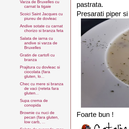
Varza de Bruxelles cu
pastrata.
carnat la tigaie
Presarati piper s
Scoici Saint Jacques cu
piureu de dovleac
Andive sotate cu carnat
chorizo si branza feta
Salata de iarna cu
andive si varza de
Bruxelles
Gratin de cartofi cu
branza
Prajitura cu dovleac si
ciocolata (fara
gluten, lo...
Chec cu mere si branza
de vaci (reteta fara
gluten...
Supa crema de
conopida
Brownie cu nuci de
Foarte bun !
pecan (fara gluten,
low carb, ...