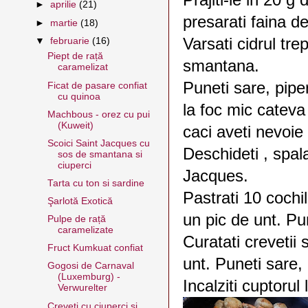
►
aprilie
(21)
presarati faina d
►
martie
(18)
Varsati cidrul tre
▼
februarie
(16)
Piept de rață
smantana.
caramelizat
Puneti sare, piper
Ficat de pasare confiat
cu quinoa
la foc mic cateva
Machbous - orez cu pui
(Kuweit)
caci aveti nevoie 
Scoici Saint Jacques cu
Deschideti , spala
sos de smantana si
ciuperci
Jacques.
Tarta cu ton si sardine
Pastrati 10 cochili
Şarlotă Exotică
un pic de unt. Pun
Pulpe de rață
caramelizate
Curatati crevetii s
Fruct Kumkuat confiat
unt. Puneti sare, 
Gogosi de Carnaval
(Luxemburg) -
Incalziti cuptorul
Verwurelter
Creveti cu ciuperci si