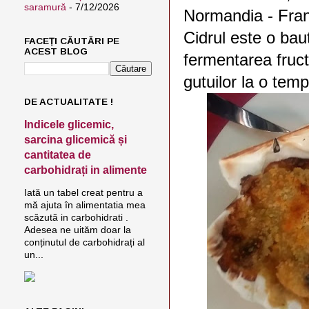
saramură
- 7/12/2026
Normandia - Fran
Cidrul este o bau
FACEȚI CĂUTĂRI PE
ACEST BLOG
fermentarea fruct
gutuilor la o tem
DE ACTUALITATE !
Indicele glicemic,
sarcina glicemică și
cantitatea de
carbohidrați in alimente
Iată un tabel creat pentru a
mă ajuta în alimentatia mea
scăzută in carbohidrati .
Adesea ne uităm doar la
conținutul de carbohidrați al
un...