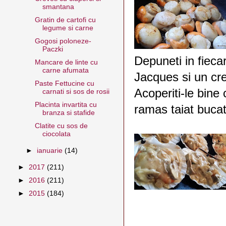
smantana
Gratin de cartofi cu
legume si carne
Gogosi poloneze-
Paczki
Depuneti in fiecar
Mancare de linte cu
carne afumata
Jacques si un cr
Paste Fettucine cu
Acoperiti-le bine
carnati si sos de rosii
Placinta invartita cu
ramas taiat bucat
branza si stafide
Clatite cu sos de
ciocolata
►
ianuarie
(14)
►
2017
(211)
►
2016
(211)
►
2015
(184)