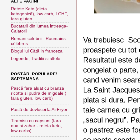
ALTE PAGINI
Retete Keto (dieta
ketogenică), low carb, LCHF,
fara gluten....
Bucatarii din lumea intreaga-
Calatorii
Va trebuiesc Sco
Romani celebrii - Roumains
célèbres
proaspete cu tot 
Blogul lui Cătă in franceza
Resultatul este d
Legende, Traditii si altele....
congelat o parte, 
POSTĂRI POPULARE/
cand venim seara 
SAPTAMANA
La Saint Jacques 
Pască fara aluat cu branza
ricotta si pudra de migdale (
plata si dura. Pe
fara gluten, low carb)
taie carnea cu gr
Pastă de dovlecei la AirFryer
„sacul negru”. Pa
Tiramisu cu capsuni (fara
oua si zahar - reteta keto,
o pastrez este fo
low-carbs)
se poate scoate, 