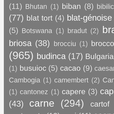
(11)
biban
(8)
Bhutan
(1)
bibili
(77)
blat-génoise
blat tort
(4)
br
(5)
Botswana
(1)
bradut
(2)
briosa
(38)
brocco
brocciu
(1)
(965)
budinca
(17)
Bulgaria
busuioc
(5)
cacao
(9)
(1)
caesa
Cambogia
(1)
camembert
(2)
Ca
cap
capere
(3)
(1)
cantonez
(1)
carne
(294)
(43)
cartof