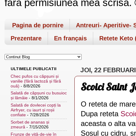
fara permisiunea mea scrisa. ©
Pagina de pornire
Antreuri- Aperitive- 
Prezentare
En français
Retete Keto (
ULTIMELE PUBLICATII
JOI, 22 FEBRUARI
Chec pufos cu căpșuni și
vanilie (fără lactoză și fără
Scoici Saint J
ouă)
- 8/8/2026
Salată de căpșuni cu busuioc
și lămâie
- 8/1/2026
O reteta de mare 
Salată de dovlecei copți la
Airfryer, cu iaurt și roșii
Dupa reteta
Scoic
confiate
- 7/28/2026
aceasta o alta va
Sorbet de ananas și
zmeură
- 7/15/2026
Sosul cu cidru, s
Frunze de viță-de-vie în