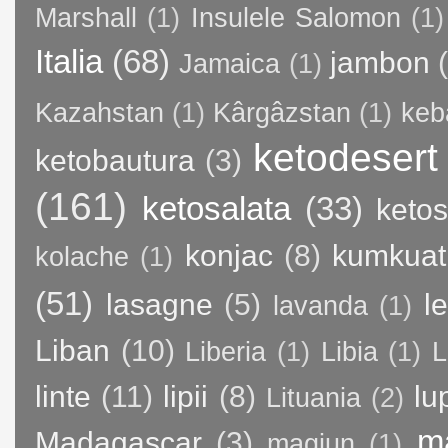
Marshall
(1)
Insulele Salomon
(1)
Italia
(68)
jambon
Jamaica
(1)
Kazahstan
(1)
Kârgâzstan
(1)
keb
ketodesert
ketobautura
(3)
(161)
ketosalata
(33)
keto
konjac
(8)
kumkuat
kolache
(1)
(51)
lasagne
(5)
l
lavanda
(1)
Liban
(10)
Liberia
(1)
Libia
(1)
L
linte
(11)
lipii
(8)
lu
Lituania
(2)
m
Madagascar
(3)
magiun
(1)