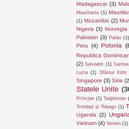
Madagascar
(3)
Mal
Mauritiu
Mauritania
(1)
Mozambic
(2)
Mun
(1)
Nigeria
(3)
Norvegia
Pakistan
(3)
Palau
(1
Polonia
(
Peru
(4)
Republica Dominica
(2)
Salvador
(1)
Samoa
Lucia
(1)
Sfântul Kitts
Singapore
(3)
Siria
(2
Statele Unite
(3
Príncipe
(1)
Tadjikistan
T
Trinidad și Tobago
(1)
Ungari
Uganda
(2)
Vietnam
(4)
Yemen
(1)