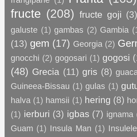
frangipane
(1)
fructe
(208)
fructe goji
(3
galuste
(1)
gambas
(2)
Gambia
(
gem
(17)
Ger
(13)
Georgia
(2)
gogosi
(
gnocchi
(2)
gogosari
(1)
(48)
Grecia
(11)
gris
(8)
guac
gut
Guineea-Bissau
(1)
gulas
(1)
hering
(8)
halva
(1)
hamsii
(1)
ho
ierburi
(3)
igbas
(7)
(1)
ignama
Guam
(1)
Insula Man
(1)
Insule