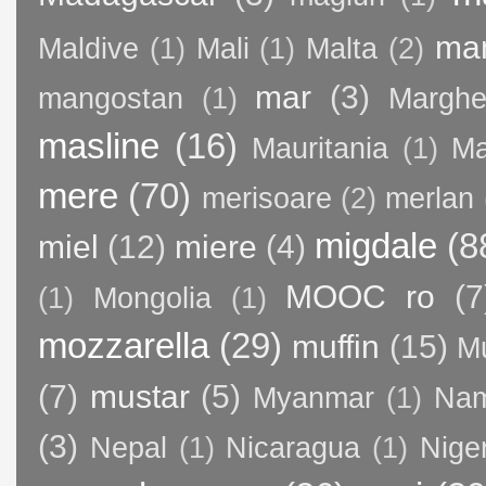
ma
Maldive
(1)
Mali
(1)
Malta
(2)
mar
(3)
mangostan
(1)
Margher
masline
(16)
Mauritania
(1)
Ma
mere
(70)
merisoare
(2)
merlan
migdale
(8
miel
(12)
miere
(4)
MOOC ro
(7
(1)
Mongolia
(1)
mozzarella
(29)
muffin
(15)
M
(7)
mustar
(5)
Myanmar
(1)
Nam
(3)
Nepal
(1)
Nicaragua
(1)
Nige