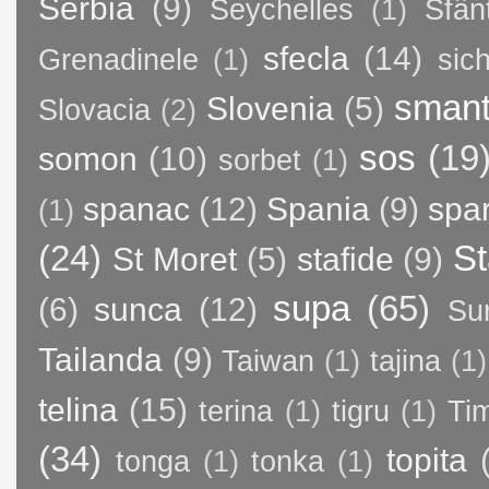
Serbia
(9)
Seychelles
(1)
Sfân
sfecla
(14)
Grenadinele
(1)
sic
sman
Slovenia
(5)
Slovacia
(2)
sos
(19
somon
(10)
sorbet
(1)
spanac
(12)
Spania
(9)
spa
(1)
(24)
St
St Moret
(5)
stafide
(9)
supa
(65)
(6)
sunca
(12)
Su
Tailanda
(9)
Taiwan
(1)
tajina
(1)
telina
(15)
terina
(1)
tigru
(1)
Ti
(34)
topita
tonga
(1)
tonka
(1)