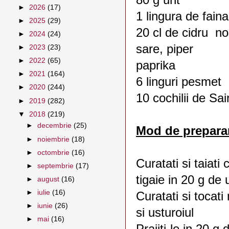
►
2026
(17)
1 lingura de faina
►
2025
(29)
20 cl de cidru n
►
2024
(24)
sare, piper
►
2023
(23)
►
2022
(65)
paprika
►
2021
(164)
6 linguri pesmet
►
2020
(244)
10 cochilii de Sa
►
2019
(282)
▼
2018
(219)
►
decembrie
(25)
Mod de prepara
►
noiembrie
(18)
►
octombrie
(16)
Curatati si taiati c
►
septembrie
(17)
tigaie in 20 g de
►
august
(16)
►
iulie
(16)
Curatati si tocati
►
iunie
(26)
si usturoiul
►
mai
(16)
Prajiti-le in 20 g 