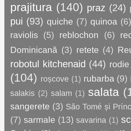
prajitura
(140)
praz
(24)
pui
(93)
quiche
(7)
quinoa
(6
raviolis
(5)
reblochon
(6)
re
Dominicană
(3)
retete
(4)
Re
robotul kitchenaid
(44)
rodie
(104)
rubarba
(9)
roșcove
(1)
salata
(
salakis
(2)
salam
(1)
sangerete
(3)
São Tomé și Prínc
sc
(7)
sarmale
(13)
savarina
(1)