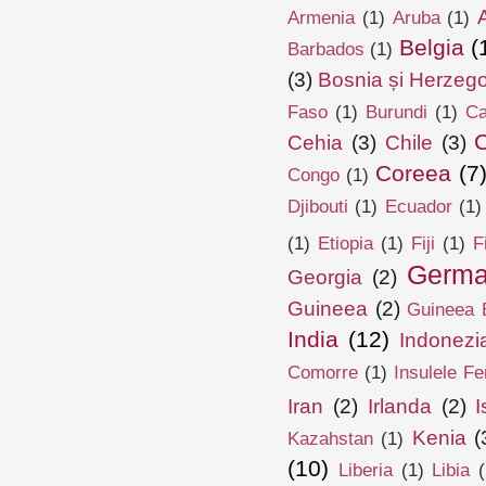
Armenia
(1)
Aruba
(1)
Belgia
(
Barbados
(1)
(3)
Bosnia și Herzeg
Faso
(1)
Burundi
(1)
Ca
Cehia
(3)
Chile
(3)
Coreea
(7
Congo
(1)
Djibouti
(1)
Ecuador
(1)
(1)
Etiopia
(1)
Fiji
(1)
F
Germa
Georgia
(2)
Guineea
(2)
Guineea E
India
(12)
Indonezi
Comorre
(1)
Insulele Fe
Iran
(2)
Irlanda
(2)
I
Kenia
(
Kazahstan
(1)
(10)
Liberia
(1)
Libia
(