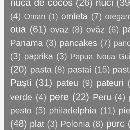
nuca de cocos
(26)
nuci
(39
(4)
omleta
(7)
Oman
(1)
oregan
oua
(61)
p
ovaz
(8)
ovăz
(6)
Panama
(3)
pancakes
(7)
panc
(3)
paprika
(3)
Papua Noua Gu
(20)
pasta
(8)
pastai
(15)
past
Paști
(31)
pateu
(9)
pateuri
pere
(22)
verde
(4)
Peru
(4)
pesto
(5)
philadelphia
(11)
pie
(48)
porc
plat
(3)
Polonia
(8)