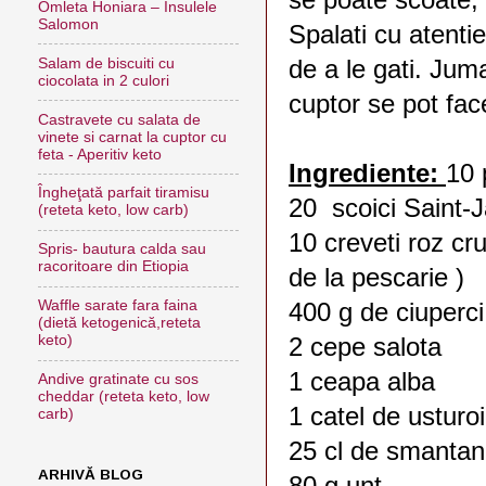
Omleta Honiara – Insulele
Salomon
Spalati cu atentie
de a le gati. Jumat
Salam de biscuiti cu
ciocolata in 2 culori
cuptor se pot fac
Castravete cu salata de
vinete si carnat la cuptor cu
feta - Aperitiv keto
Ingrediente:
10 
Îngheţată parfait tiramisu
20 scoici Saint-
(reteta keto, low carb)
10 creveti roz cr
Spris- bautura calda sau
racoritoare din Etiopia
de la pescarie )
Waffle sarate fara faina
400 g de ciuperci
(dietă ketogenică,reteta
keto)
2 cepe salota
1 ceapa alba
Andive gratinate cu sos
cheddar (reteta keto, low
1 catel de usturoi
carb)
25 cl de smanta
ARHIVĂ BLOG
80 g unt