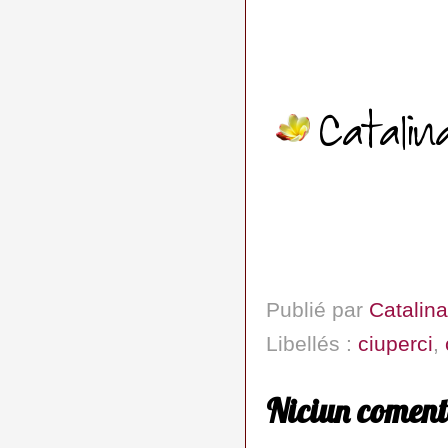
Publié par
Catalina
Libellés :
ciuperci
,
Niciun coment