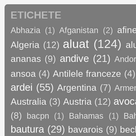
ETICHETE
afin
Abhazia
(1)
Afganistan
(2)
aluat
(124)
Algeria
(12)
al
andive
(21)
ananas
(9)
Andor
ansoa
(4)
Antilele franceze
(4)
ardei
(55)
Argentina
(7)
Arme
avoc
Australia
(3)
Austria
(12)
(8)
bacpn
(1)
Bahamas
(1)
Bah
bautura
(29)
bavarois
(9)
bec