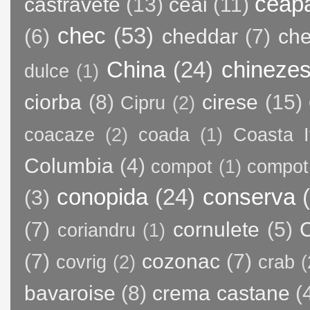
ceap
castravete
(13)
ceai
(11)
chec
(53)
(6)
cheddar
(7)
ch
China
(24)
chineze
dulce
(1)
ciorba
(8)
cirese
(15)
Cipru
(2)
coacaze
(2)
coada
(1)
Coasta I
Columbia
(4)
compot
(1)
compot
conopida
(24)
conserva
(3)
(7)
cornulete
(5)
C
coriandru
(1)
(7)
cozonac
(7)
covrig
(2)
crab
(
bavaroise
(8)
crema castane
(