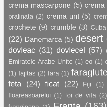
crema mascarpone
(5)
crema 
crema unt
(5)
pralinata
(2)
crem
crochete
(9)
crumble
(3)
Cuba
desert
(22)
Danemarca
(5)
dovleac
(31)
dovlecel
(57)
Emiratele Arabe Unite
(1)
eo
(1)
faraglut
(1)
fajitas
(2)
fara
(1)
feta
(24)
ficat
(22)
Fiji
(1)
floareasoarelui
(1)
foi de vita
(2)
Franta
(163)