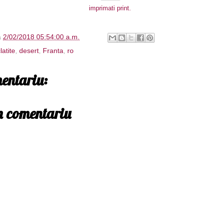
imprimati print.
à
2/02/2018 05:54:00 a.m.
latite
,
desert
,
Franta
,
ro
entariu:
un comentariu