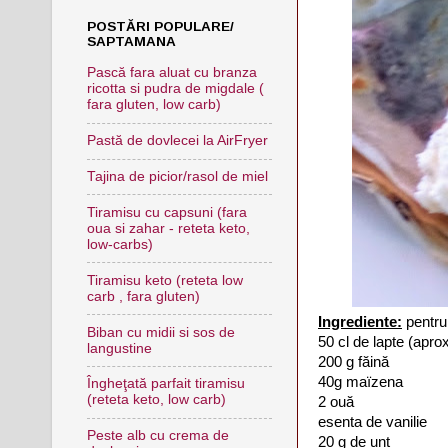
POSTĂRI POPULARE/
SAPTAMANA
Pască fara aluat cu branza
ricotta si pudra de migdale (
fara gluten, low carb)
Pastă de dovlecei la AirFryer
Tajina de picior/rasol de miel
Tiramisu cu capsuni (fara
oua si zahar - reteta keto,
low-carbs)
Tiramisu keto (reteta low
carb , fara gluten)
Ingrediente:
pentru 
Biban cu midii si sos de
50 cl de lapte (apro
langustine
200 g făină
40g maïzena
Îngheţată parfait tiramisu
(reteta keto, low carb)
2 ouă
esenta de vanilie
Peste alb cu crema de
20 g de unt