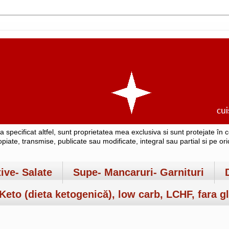
-a specificat altfel, sunt proprietatea mea exclusiva si sunt protejate î
copiate, transmise, publicate sau modificate, integral sau partial si pe o
tive- Salate
Supe- Mancaruri- Garnituri
Keto (dieta ketogenică), low carb, LCHF, fara gl