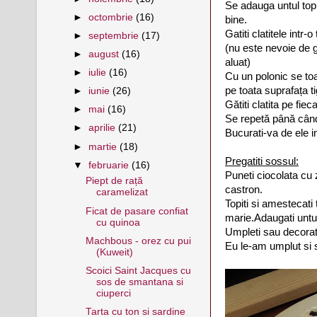
Se adauga untul topi
►
octombrie
(16)
bine.
Gatiti clatitele intr-o
►
septembrie
(17)
(nu este nevoie de g
►
august
(16)
aluat)
►
iulie
(16)
Cu un polonic se toa
pe toata suprafața ti
►
iunie
(26)
Gătiti clatita pe fiec
►
mai
(16)
Se repetă până când
►
aprilie
(21)
Bucurati-va de ele i
►
martie
(18)
Pregatiti sossul:
▼
februarie
(16)
Puneti ciocolata cu z
Piept de rață
castron.
caramelizat
Topiti si amestecati 
Ficat de pasare confiat
marie.Adaugati untul
cu quinoa
Umpleti sau decorati
Machbous - orez cu pui
Eu le-am umplut si s
(Kuweit)
Scoici Saint Jacques cu
sos de smantana si
ciuperci
Tarta cu ton si sardine