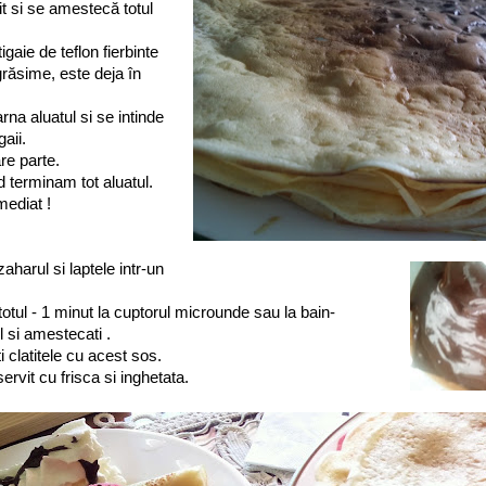
t si se amestecă totul
 tigaie de teflon fierbinte
răsime, este deja în
rna aluatul si se intinde
gaii.
are parte.
 terminam tot aluatul.
mediat !
aharul si laptele intr-un
totul - 1 minut la cuptorul microunde sau la bain-
 si amestecati .
 clatitele cu acest sos.
ervit cu frisca si inghetata.