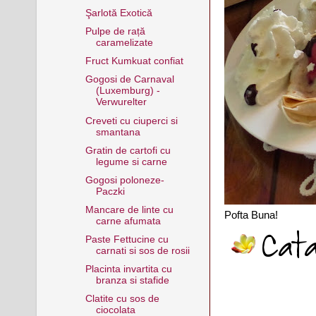
Şarlotă Exotică
Pulpe de rață
caramelizate
Fruct Kumkuat confiat
Gogosi de Carnaval
(Luxemburg) -
Verwurelter
Creveti cu ciuperci si
smantana
Gratin de cartofi cu
legume si carne
Gogosi poloneze-
Paczki
Mancare de linte cu
Pofta Buna!
carne afumata
Paste Fettucine cu
carnati si sos de rosii
Placinta invartita cu
branza si stafide
Clatite cu sos de
ciocolata