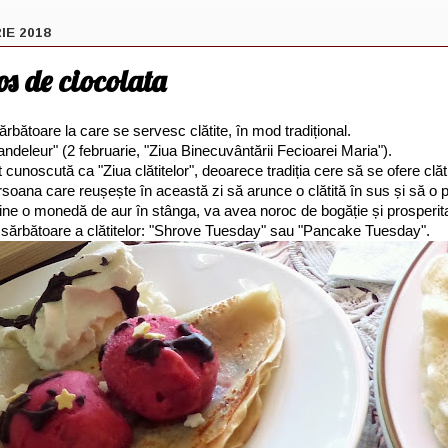
IE 2018
sos de ciocolata
ărbătoare la care se servesc clătite, în mod tradițional.
deleur" (2 februarie, "Ziua Binecuvântării Fecioarei Maria").
 cunoscută ca "Ziua clătitelor", deoarece tradiția cere să se ofere clăti
oana care reușește în această zi să arunce o clătită în sus și să o pr
ține o monedă de aur în stânga, va avea noroc de bogăție și prosperita
 o sărbătoare a clătitelor: "Shrove Tuesday" sau "Pancake Tuesday".