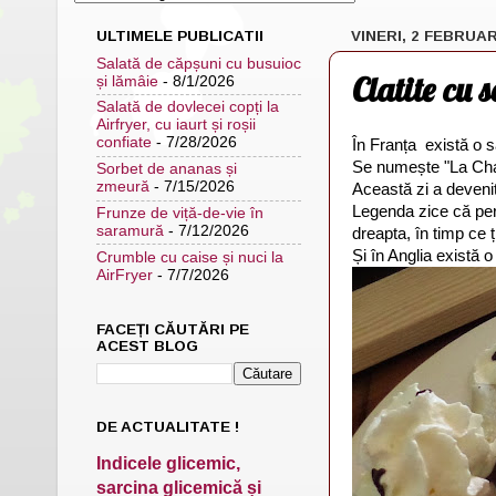
ULTIMELE PUBLICATII
VINERI, 2 FEBRUAR
Salată de căpșuni cu busuioc
Clatite cu 
și lămâie
- 8/1/2026
Salată de dovlecei copți la
Airfryer, cu iaurt și roșii
confiate
- 7/28/2026
În Franța există o s
Se numește "La Chan
Sorbet de ananas și
zmeură
- 7/15/2026
Această zi a devenit
Legenda zice că pers
Frunze de viță-de-vie în
saramură
- 7/12/2026
dreapta, în timp ce 
Și în Anglia există
Crumble cu caise și nuci la
AirFryer
- 7/7/2026
FACEȚI CĂUTĂRI PE
ACEST BLOG
DE ACTUALITATE !
Indicele glicemic,
sarcina glicemică și