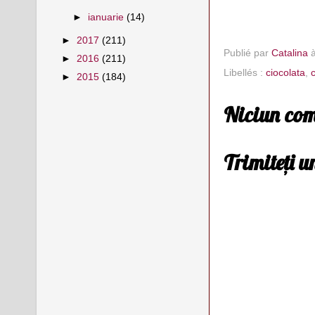
►
ianuarie
(14)
►
2017
(211)
Publié par
Catalina
►
2016
(211)
Libellés :
ciocolata
,
c
►
2015
(184)
Niciun com
Trimiteți 