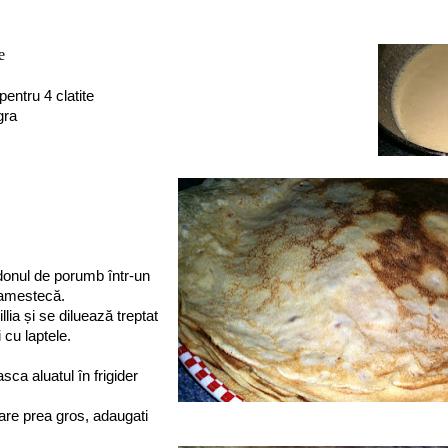
re
pentru 4 clatite
gra
onul de porumb într-un
 amestecă.
lia și se diluează treptat
i cu laptele.
sca aluatul în frigider
are prea gros, adaugati