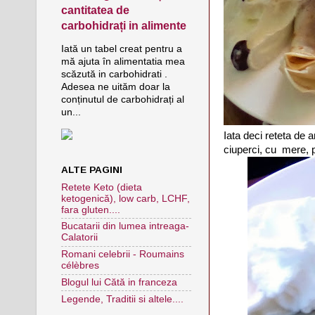
cantitatea de
carbohidrați in alimente
Iată un tabel creat pentru a
mă ajuta în alimentatia mea
scăzută in carbohidrati .
Adesea ne uităm doar la
conținutul de carbohidrați al
un...
Iata deci reteta de 
ciuperci, cu mere, p
ALTE PAGINI
Retete Keto (dieta
ketogenică), low carb, LCHF,
fara gluten....
Bucatarii din lumea intreaga-
Calatorii
Romani celebrii - Roumains
célèbres
Blogul lui Cătă in franceza
Legende, Traditii si altele....