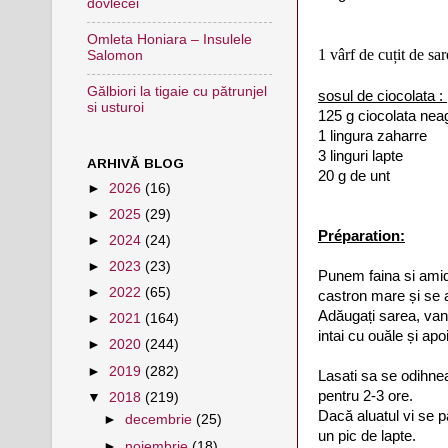
dovlecei
Omleta Honiara – Insulele
1 vârf de cuțit de sa
Salomon
Gălbiori la tigaie cu pătrunjel
sosul de ciocolata :
si usturoi
125 g ciocolata nea
1 lingura zaharre
3 linguri lapte
ARHIVĂ BLOG
20 g de unt
►
2026
(16)
►
2025
(29)
Préparation:
►
2024
(24)
►
2023
(23)
Punem faina si amid
►
2022
(65)
castron mare și se
Adăugați sarea, vanil
►
2021
(164)
intai cu ouăle și apo
►
2020
(244)
►
2019
(282)
Lasati sa se odihnea
pentru 2-3 ore.
▼
2018
(219)
Dacă aluatul vi se p
►
decembrie
(25)
un pic de lapte.
►
noiembrie
(18)