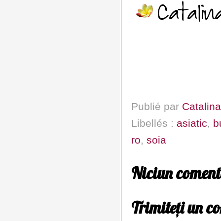
Publié par
Catalina
Libellés :
asiatic
,
b
ro
,
soia
Niciun coment
Trimiteți un c