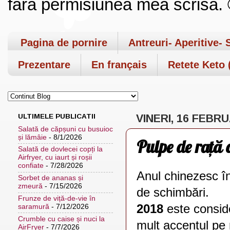
fara permisiunea mea scrisa. ©
Pagina de pornire
Antreuri- Aperitive- 
Prezentare
En français
Retete Keto (
ULTIMELE PUBLICATII
VINERI, 16 FEBRU
Salată de căpșuni cu busuioc
și lămâie
- 8/1/2026
Pulpe de rață 
Salată de dovlecei copți la
Airfryer, cu iaurt și roșii
confiate
- 7/28/2026
Anul chinezesc î
Sorbet de ananas și
zmeură
- 7/15/2026
de schimbări.
Frunze de viță-de-vie în
2018
este consid
saramură
- 7/12/2026
Crumble cu caise și nuci la
mult accentul pe 
AirFryer
- 7/7/2026