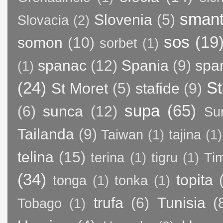
sman
Slovenia
(5)
Slovacia
(2)
sos
(19
somon
(10)
sorbet
(1)
spanac
(12)
Spania
(9)
spa
(1)
(24)
St
St Moret
(5)
stafide
(9)
supa
(65)
(6)
sunca
(12)
Su
Tailanda
(9)
Taiwan
(1)
tajina
(1)
telina
(15)
terina
(1)
tigru
(1)
Ti
(34)
topita
tonga
(1)
tonka
(1)
trufa
(6)
Tunisia
(
Tobago
(1)