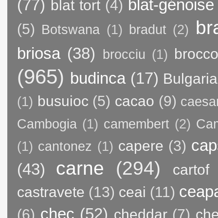
(77)
blat-génoise
blat tort
(4)
br
(5)
Botswana
(1)
bradut
(2)
briosa
(38)
brocco
brocciu
(1)
(965)
budinca
(17)
Bulgaria
busuioc
(5)
cacao
(9)
(1)
caesa
Cambogia
(1)
camembert
(2)
Ca
cap
capere
(3)
(1)
cantonez
(1)
carne
(294)
(43)
cartof
ceap
castravete
(13)
ceai
(11)
chec
(52)
(6)
cheddar
(7)
ch