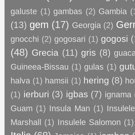
galuste
(1)
gambas
(2)
Gambia
(
gem
(17)
Ger
(13)
Georgia
(2)
gogosi
(
gnocchi
(2)
gogosari
(1)
(48)
Grecia
(11)
gris
(8)
guac
gut
Guineea-Bissau
(1)
gulas
(1)
hering
(8)
halva
(1)
hamsii
(1)
ho
ierburi
(3)
igbas
(7)
(1)
ignama
Guam
(1)
Insula Man
(1)
Insule
Marshall
(1)
Insulele Salomon
(1)