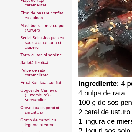
Piept de rață
caramelizat
Ficat de pasare confiat
cu quinoa
Machbous - orez cu pui
(Kuweit)
Scoici Saint Jacques cu
sos de smantana si
ciuperci
Tarta cu ton si sardine
Şarlotă Exotică
Pulpe de rață
caramelizate
Ingrediente:
4 p
Fruct Kumkuat confiat
Gogosi de Carnaval
4 pulpe de rata
(Luxemburg) -
Verwurelter
100 g de sos pen
Creveti cu ciuperci si
2 catei de usturoi
smantana
1 lingura de mier
Gratin de cartofi cu
legume si carne
2 linguri sos soia