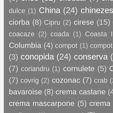
China
(24)
chineze
dulce
(1)
ciorba
(8)
cirese
(15)
Cipru
(2)
coacaze
(2)
coada
(1)
Coasta I
Columbia
(4)
compot
(1)
compot
conopida
(24)
conserva
(3)
(7)
cornulete
(5)
C
coriandru
(1)
(7)
cozonac
(7)
covrig
(2)
crab
(
bavaroise
(8)
crema castane
(
crema mascarpone
(5)
crema 