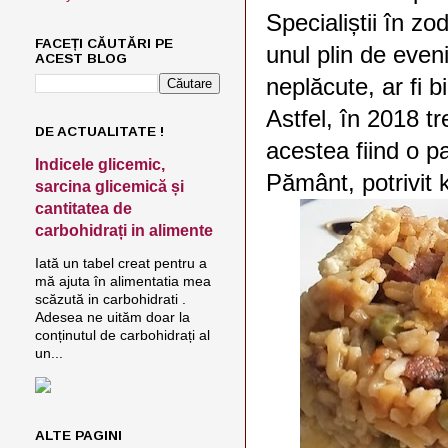
Specialiștii în z
FACEȚI CĂUTĂRI PE
unul plin de eveni
ACEST BLOG
neplăcute, ar fi 
Astfel, în 2018 t
DE ACTUALITATE !
acestea fiind o p
Indicele glicemic,
Pământ, potrivit
sarcina glicemică și
cantitatea de
carbohidrați in alimente
Iată un tabel creat pentru a
mă ajuta în alimentatia mea
scăzută in carbohidrati .
Adesea ne uităm doar la
conținutul de carbohidrați al
un...
ALTE PAGINI