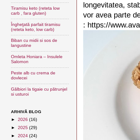
longevitatea, stab
Tiramisu keto (reteta low
vor avea parte de
carb , fara gluten)
: https://www.ava
Îngheţată parfait tiramisu
(reteta keto, low carb)
Biban cu midii si sos de
langustine
Omleta Honiara – Insulele
Salomon
Peste alb cu crema de
dovlecei
Gălbiori la tigaie cu pătrunjel
si usturoi
ARHIVĂ BLOG
►
2026
(16)
►
2025
(29)
►
2024
(24)