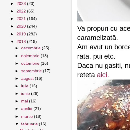
►
2023
(23)
►
2022
(65)
►
2021
(164)
►
2020
(244)
Va propun cu acea
►
2019
(282)
caramelizată.
▼
2018
(219)
Am avut un borca
►
decembrie
(25)
rata, pui etc.
►
noiembrie
(18)
►
octombrie
(16)
Daca nu gasiti, n
►
septembrie
(17)
reteta
aici.
►
august
(16)
►
iulie
(16)
►
iunie
(26)
►
mai
(16)
►
aprilie
(21)
►
martie
(18)
▼
februarie
(16)