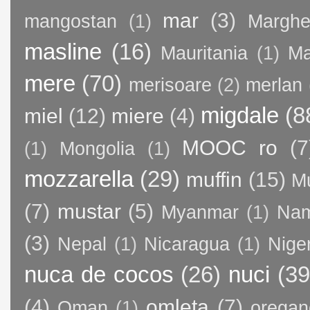
mar
(3)
mangostan
(1)
Margher
masline
(16)
Mauritania
(1)
Ma
mere
(70)
merisoare
(2)
merlan
migdale
(8
miel
(12)
miere
(4)
MOOC ro
(7
(1)
Mongolia
(1)
mozzarella
(29)
muffin
(15)
M
(7)
mustar
(5)
Myanmar
(1)
Nam
(3)
Nepal
(1)
Nicaragua
(1)
Nige
nuca de cocos
(26)
nuci
(39
(4)
omleta
(7)
Oman
(1)
oregan