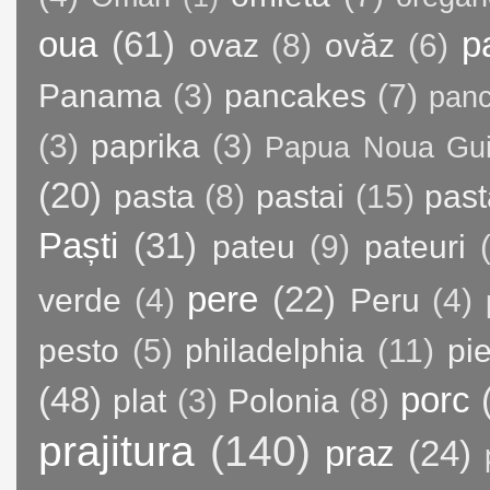
oua
(61)
p
ovaz
(8)
ovăz
(6)
Panama
(3)
pancakes
(7)
panc
(3)
paprika
(3)
Papua Noua Gu
(20)
pasta
(8)
pastai
(15)
past
Paști
(31)
pateu
(9)
pateuri
pere
(22)
verde
(4)
Peru
(4)
pesto
(5)
philadelphia
(11)
pie
(48)
porc
plat
(3)
Polonia
(8)
prajitura
(140)
praz
(24)