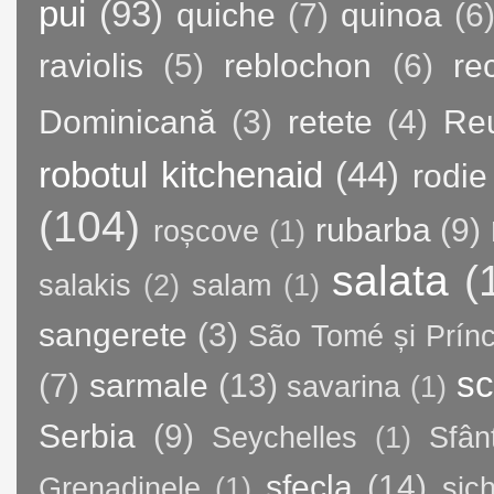
pui
(93)
quiche
(7)
quinoa
(6
raviolis
(5)
reblochon
(6)
re
Dominicană
(3)
retete
(4)
Re
robotul kitchenaid
(44)
rodie
(104)
rubarba
(9)
roșcove
(1)
salata
(
salakis
(2)
salam
(1)
sangerete
(3)
São Tomé și Prínc
sc
(7)
sarmale
(13)
savarina
(1)
Serbia
(9)
Seychelles
(1)
Sfân
sfecla
(14)
Grenadinele
(1)
sic