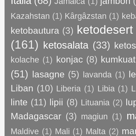
Italia
(68)
jambon
Jamaica
(1)
Kazahstan
(1)
Kârgâzstan
(1)
keb
ketodesert
ketobautura
(3)
(161)
ketosalata
(33)
keto
konjac
(8)
kumkuat
kolache
(1)
(51)
lasagne
(5)
l
lavanda
(1)
Liban
(10)
Liberia
(1)
Libia
(1)
L
linte
(11)
lipii
(8)
lu
Lituania
(2)
m
Madagascar
(3)
magiun
(1)
ma
Maldive
(1)
Mali
(1)
Malta
(2)