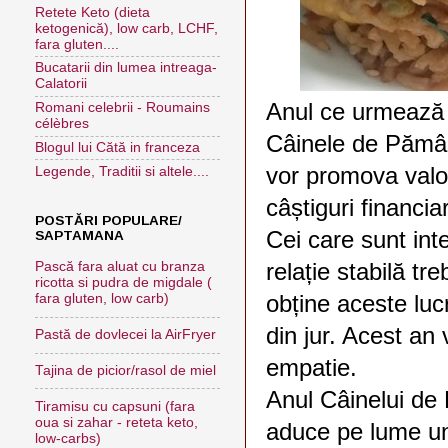
Retete Keto (dieta
ketogenică), low carb, LCHF,
fara gluten....
Bucatarii din lumea intreaga-
Calatorii
Anul ce urmează v
Romani celebrii - Roumains
célèbres
Câinele de Pământ
Blogul lui Cătă in franceza
vor promova valor
Legende, Traditii si altele....
câștiguri financi
POSTĂRI POPULARE/
Cei care sunt int
SAPTAMANA
relație stabilă t
Pască fara aluat cu branza
ricotta si pudra de migdale (
obține aceste lucr
fara gluten, low carb)
din jur. Acest an 
Pastă de dovlecei la AirFryer
empatie.
Tajina de picior/rasol de miel
Anul Câinelui de
Tiramisu cu capsuni (fara
oua si zahar - reteta keto,
aduce pe lume un
low-carbs)