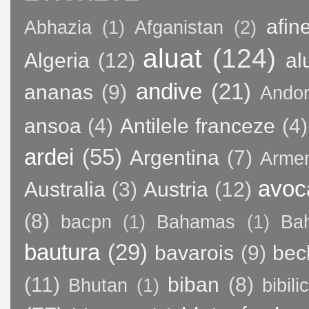
afin
Abhazia
(1)
Afganistan
(2)
aluat
(124)
Algeria
(12)
al
andive
(21)
ananas
(9)
Andor
ansoa
(4)
Antilele franceze
(4)
ardei
(55)
Argentina
(7)
Arme
avoc
Australia
(3)
Austria
(12)
(8)
bacpn
(1)
Bahamas
(1)
Bah
bautura
(29)
bavarois
(9)
bec
(11)
biban
(8)
Bhutan
(1)
bibili