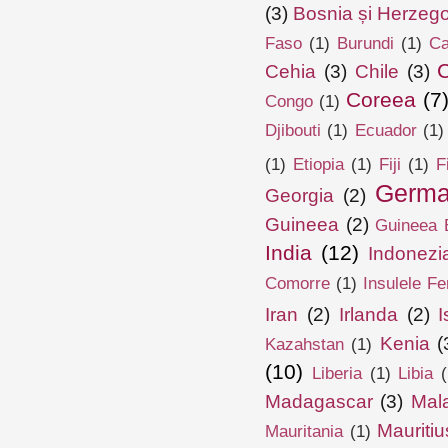
(3)
Bosnia și Herzeg
Faso
(1)
Burundi
(1)
Ca
Cehia
(3)
Chile
(3)
Coreea
(7
Congo
(1)
Djibouti
(1)
Ecuador
(1)
(1)
Etiopia
(1)
Fiji
(1)
F
Germa
Georgia
(2)
Guineea
(2)
Guineea E
India
(12)
Indonezi
Comorre
(1)
Insulele Fe
Iran
(2)
Irlanda
(2)
I
Kenia
(
Kazahstan
(1)
(10)
Liberia
(1)
Libia
(
Madagascar
(3)
Mal
Mauritiu
Mauritania
(1)