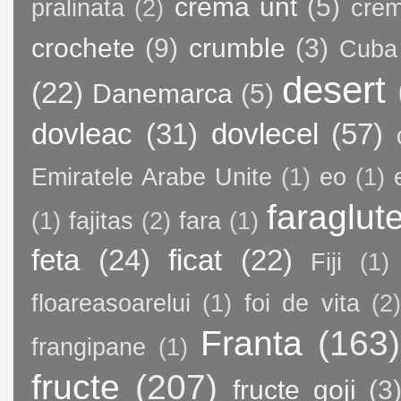
crema unt
(5)
pralinata
(2)
crem
crochete
(9)
crumble
(3)
Cuba
desert
(22)
Danemarca
(5)
dovleac
(31)
dovlecel
(57)
Emiratele Arabe Unite
(1)
eo
(1)
faraglut
(1)
fajitas
(2)
fara
(1)
feta
(24)
ficat
(22)
Fiji
(1)
floareasoarelui
(1)
foi de vita
(2)
Franta
(163)
frangipane
(1)
fructe
(207)
fructe goji
(3