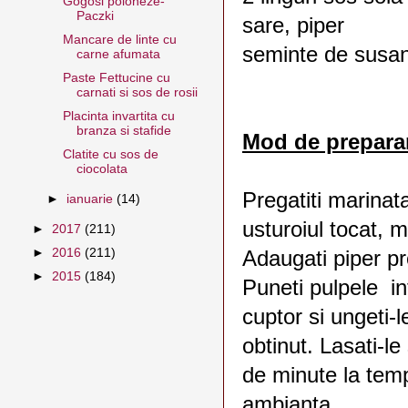
Gogosi poloneze-
Paczki
sare, piper
Mancare de linte cu
seminte de susa
carne afumata
Paste Fettucine cu
carnati si sos de rosii
Placinta invartita cu
branza si stafide
Mod de prepara
Clatite cu sos de
ciocolata
Pregatiti marinat
►
ianuarie
(14)
usturoiul tocat, m
►
2017
(211)
►
2016
(211)
Adaugati piper p
►
2015
(184)
Puneti pulpele in
cuptor si ungeti-l
obtinut. Lasati-l
de minute la tem
ambianta.