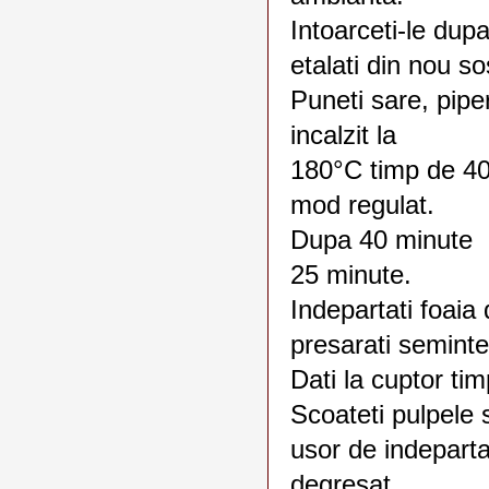
Intoarceti-le dup
etalati din nou so
Puneti sare, piper
incalzit la
180°C timp de 40 m
mod regulat.
Dupa 40 minute a
25 minute.
Indepartati foaia
presarati semint
Dati la cuptor ti
Scoateti pulpele 
usor de indeparta
degresat.