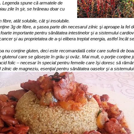
ă). Legenda spune că armatele de
iau zile în şir, se hrăneau doar cu
fibre, atât solubile, cât şi insolubile.
nţine 3g de fibre, a şasea parte din necesarul zilnic şi aproape la fel 
 foarte importante pentru sănătatea intestinelor şi a sistemului cardio
 cancer şi au proprietatea de a-şi elibera treptat energia, astfel încât s
 nu conţine gluten, deci este recomandată celor care suferă de boal
 glutenul care se găseşte în grâu şi ovăz. Mai mult, o porţie conţine 
acid folic – necesar în special pentru femeile care îşi doresc să rămân
 zilnic de magneziu, esenţial pentru sănătatea oaselor şi a sistemulu