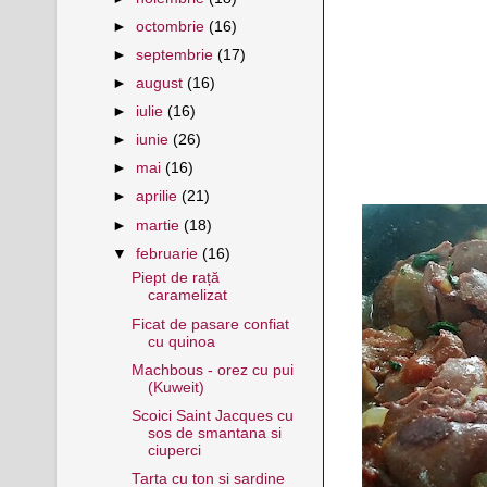
►
octombrie
(16)
►
septembrie
(17)
►
august
(16)
►
iulie
(16)
►
iunie
(26)
►
mai
(16)
►
aprilie
(21)
►
martie
(18)
▼
februarie
(16)
Piept de rață
caramelizat
Ficat de pasare confiat
cu quinoa
Machbous - orez cu pui
(Kuweit)
Scoici Saint Jacques cu
sos de smantana si
ciuperci
Tarta cu ton si sardine