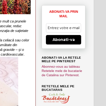
ABONATI-VA PRIN
MAIL
de mult ca prunele
vascular, reduc
enzaţia de saţietate
Abonati-va
a celiacă sau celor
jumătate din
ă gravide – şi o
i cardiovascular
.
ABONATI-VA LA RETELE
MELE PE PINTEREST
Abonnez-vous au tableau
Retetele mele de bucatarie
de Catalina sur Pinterest.
RETETELE MELE PE
BUCATARAS