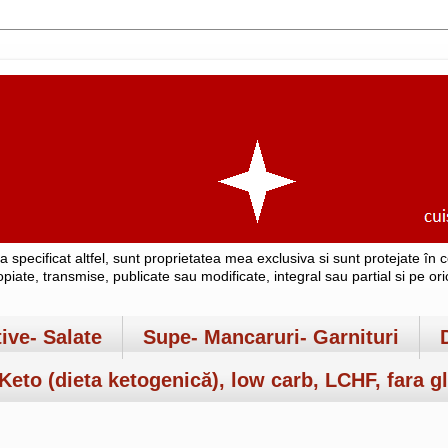
-a specificat altfel, sunt proprietatea mea exclusiva si sunt protejate î
copiate, transmise, publicate sau modificate, integral sau partial si pe o
tive- Salate
Supe- Mancaruri- Garnituri
Keto (dieta ketogenică), low carb, LCHF, fara gl