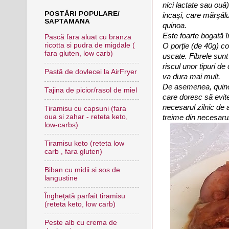
nici lactate sau ou
POSTĂRI POPULARE/
incaşi, care mărşălu
SAPTAMANA
quinoa.
Este foarte bogată în 
Pască fara aluat cu branza
ricotta si pudra de migdale (
O porţie (de 40g) co
fara gluten, low carb)
uscate. Fibrele sunt
riscul unor tipuri de
Pastă de dovlecei la AirFryer
va dura mai mult.
De asemenea, quinoa
Tajina de picior/rasol de miel
care doresc să evite
necesarul zilnic de 
Tiramisu cu capsuni (fara
oua si zahar - reteta keto,
treime din necesarul
low-carbs)
Tiramisu keto (reteta low
carb , fara gluten)
Biban cu midii si sos de
langustine
Îngheţată parfait tiramisu
(reteta keto, low carb)
Peste alb cu crema de