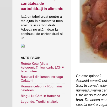
cantitatea de
carbohidrați in alimente
Iată un tabel creat pentru a
mă ajuta în alimentatia mea
scăzută in carbohidrati .
Adesea ne uităm doar la
conținutul de carbohidrați al
un...
ALTE PAGINI
Retete Keto (dieta
ketogenică), low carb, LCHF,
fara gluten....
Ce este quinoa?
Bucatarii din lumea intreaga-
Această cereală est
Calatorii
Sud, în zona Anzilor
Romani celebrii - Roumains
numeau „mama cere
célèbres
Este de două ori mai
Blogul lui Cătă in franceza
brun. De aceea este 
Legende, Traditii si altele....
special pentru vega