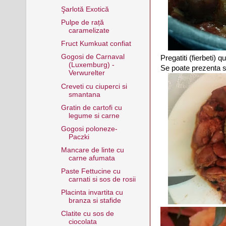
Şarlotă Exotică
Pulpe de rață
caramelizate
Fruct Kumkuat confiat
Gogosi de Carnaval
Pregatiti (fierbeti) 
(Luxemburg) -
Se poate prezenta s
Verwurelter
Creveti cu ciuperci si
smantana
Gratin de cartofi cu
legume si carne
Gogosi poloneze-
Paczki
Mancare de linte cu
carne afumata
Paste Fettucine cu
carnati si sos de rosii
Placinta invartita cu
branza si stafide
Clatite cu sos de
ciocolata