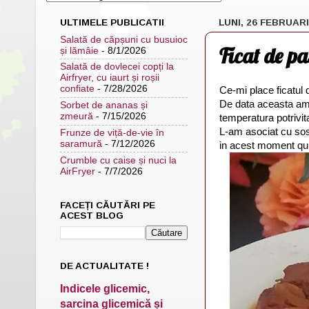
ULTIMELE PUBLICATII
LUNI, 26 FEBRUARI
Salată de căpșuni cu busuioc
Ficat de pa
și lămâie
- 8/1/2026
Salată de dovlecei copți la
Airfryer, cu iaurt și roșii
confiate
- 7/28/2026
Ce-mi place ficatul 
De data aceasta am f
Sorbet de ananas și
zmeură
- 7/15/2026
temperatura potrivit
L-am asociat cu sos
Frunze de viță-de-vie în
saramură
- 7/12/2026
in acest moment qu
Crumble cu caise și nuci la
AirFryer
- 7/7/2026
FACEȚI CĂUTĂRI PE
ACEST BLOG
DE ACTUALITATE !
Indicele glicemic,
sarcina glicemică și