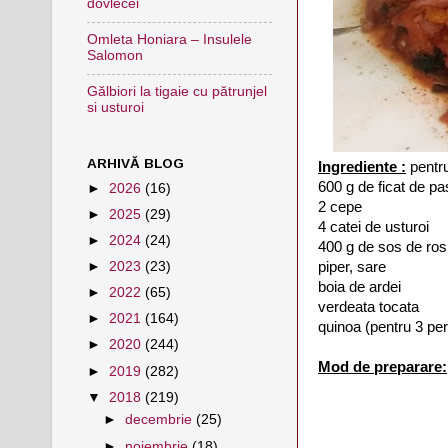
dovlecei
Omleta Honiara – Insulele
Salomon
Gălbiori la tigaie cu pătrunjel
si usturoi
ARHIVĂ BLOG
Ingrediente :
pentr
600 g de ficat de pa
►
2026
(16)
2 cepe
►
2025
(29)
4 catei de usturoi
►
2024
(24)
400 g de sos de rosi
piper, sare
►
2023
(23)
boia de ardei
►
2022
(65)
verdeata tocata
►
2021
(164)
quinoa (pentru 3 pe
►
2020
(244)
Mod de preparare:
►
2019
(282)
▼
2018
(219)
►
decembrie
(25)
►
noiembrie
(18)