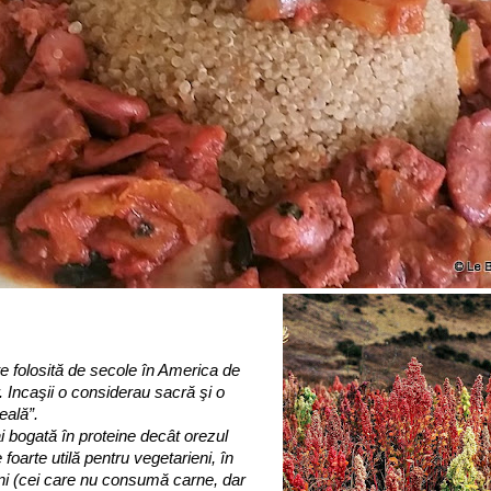
e folosită de secole în America de
. Incaşii o considerau sacră şi o
ală”.
 bogată în proteine decât orezul
foarte utilă pentru vegetarieni, în
ni (cei care nu consumă carne, dar