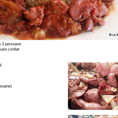
u 3 persoane
sare confiat
i
rsoane)