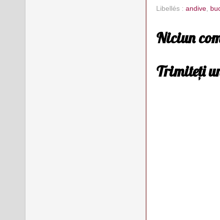
Libellés :
andive
,
bu
Niciun com
Trimiteți 