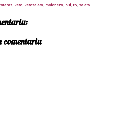
cataras
,
keto
,
ketosalata
,
maioneza
,
pui
,
ro
,
salata
entariu:
un comentariu