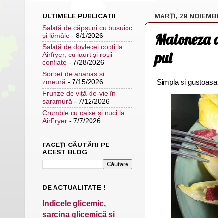
ULTIMELE PUBLICATII
MARȚI, 29 NOIEMB
Salată de căpșuni cu busuioc
Maioneza d
și lămâie
- 8/1/2026
Salată de dovlecei copți la
pui
Airfryer, cu iaurt și roșii
confiate
- 7/28/2026
Sorbet de ananas și
Simpla si gustoasa,
zmeură
- 7/15/2026
Frunze de viță-de-vie în
saramură
- 7/12/2026
Crumble cu caise și nuci la
AirFryer
- 7/7/2026
FACEȚI CĂUTĂRI PE
ACEST BLOG
DE ACTUALITATE !
Indicele glicemic,
sarcina glicemică și