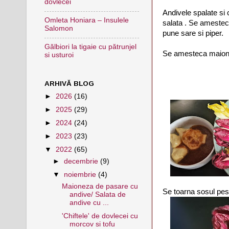
dovlecei
Andivele spalate si 
Omleta Honiara – Insulele
salata . Se amestec
Salomon
pune sare si piper.
Gălbiori la tigaie cu pătrunjel
Se amesteca maionez
si usturoi
ARHIVĂ BLOG
►
2026
(16)
►
2025
(29)
►
2024
(24)
►
2023
(23)
▼
2022
(65)
►
decembrie
(9)
▼
noiembrie
(4)
Maioneza de pasare cu
Se toarna sosul pes
andive/ Salata de
andive cu ...
'Chiftele' de dovlecei cu
morcov si tofu