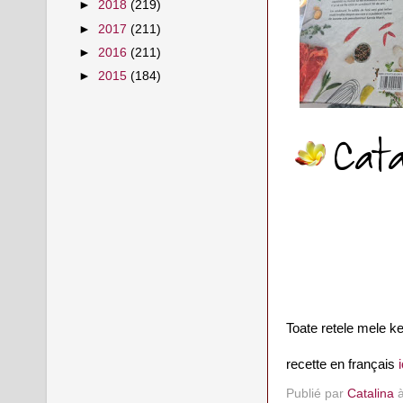
►
2018
(219)
►
2017
(211)
►
2016
(211)
►
2015
(184)
Toate retele mele ke
recette en français
i
Publié par
Catalina