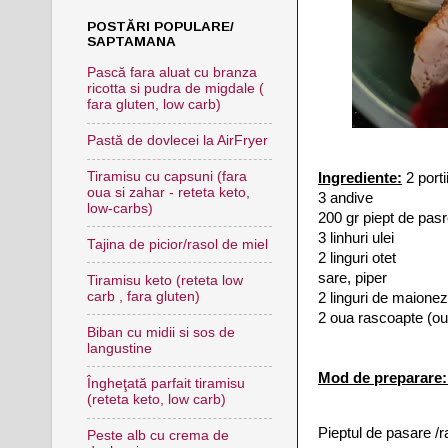
POSTĂRI POPULARE/
SAPTAMANA
Pască fara aluat cu branza
ricotta si pudra de migdale (
fara gluten, low carb)
Pastă de dovlecei la AirFryer
Tiramisu cu capsuni (fara
Ingrediente:
2 porti
oua si zahar - reteta keto,
3 andive
low-carbs)
200 gr piept de pasr
3 linhuri ulei
Tajina de picior/rasol de miel
2 linguri otet
sare, piper
Tiramisu keto (reteta low
carb , fara gluten)
2 linguri de maione
2 oua rascoapte (oua 
Biban cu midii si sos de
langustine
Mod de preparare
Îngheţată parfait tiramisu
(reteta keto, low carb)
Pieptul de pasare /ra
Peste alb cu crema de