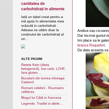
cantitatea de
carbohidrați in alimente
Iată un tabel creat pentru a
mă ajuta în alimentatia mea
scăzută in carbohidrati .
Adesea ne uităm doar la
Andiva sau cicoarea
conținutul de carbohidrați al
Dar tocmai gustul ei
un...
Imi place sa le gates
branza Roquefort.
De data aceasta va 
ALTE PAGINI
Retete Keto (dieta
ketogenică), low carb, LCHF,
fara gluten....
Bucatarii din lumea intreaga-
Calatorii
Romani celebrii - Roumains
célèbres
Blogul lui Cătă in franceza
Legende, Traditii si altele....