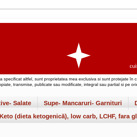
-a specificat altfel, sunt proprietatea mea exclusiva si sunt protejate î
copiate, transmise, publicate sau modificate, integral sau partial si pe o
tive- Salate
Supe- Mancaruri- Garnituri
Keto (dieta ketogenică), low carb, LCHF, fara gl