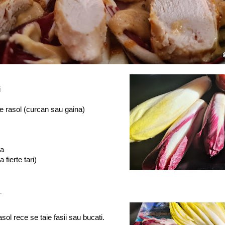
i
e rasol (curcan sau gaina)
za
fierte tari)
:
sol rece se taie fasii sau bucati.