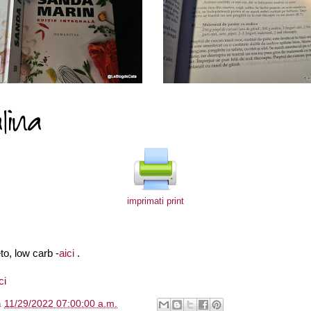
imprimati print
to, low carb -
aici
.
ci
à
11/29/2022 07:00:00 a.m.