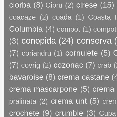
ciorba
(8)
cirese
(15)
Cipru
(2)
coacaze
(2)
coada
(1)
Coasta I
Columbia
(4)
compot
(1)
compot
conopida
(24)
conserva
(3)
(7)
cornulete
(5)
C
coriandru
(1)
(7)
cozonac
(7)
covrig
(2)
crab
(
bavaroise
(8)
crema castane
(
crema mascarpone
(5)
crema 
crema unt
(5)
pralinata
(2)
crem
crochete
(9)
crumble
(3)
Cuba