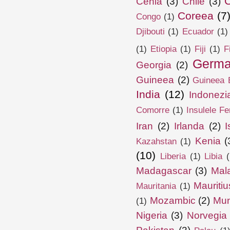
Cehia
(3)
Chile
(3)
Coreea
(7
Congo
(1)
Djibouti
(1)
Ecuador
(1)
(1)
Etiopia
(1)
Fiji
(1)
F
Germa
Georgia
(2)
Guineea
(2)
Guineea E
India
(12)
Indonezi
Comorre
(1)
Insulele Fe
Iran
(2)
Irlanda
(2)
I
Kenia
(
Kazahstan
(1)
(10)
Liberia
(1)
Libia
(
Madagascar
(3)
Mal
Mauritiu
Mauritania
(1)
Mozambic
(2)
Mun
(1)
Nigeria
(3)
Norvegia