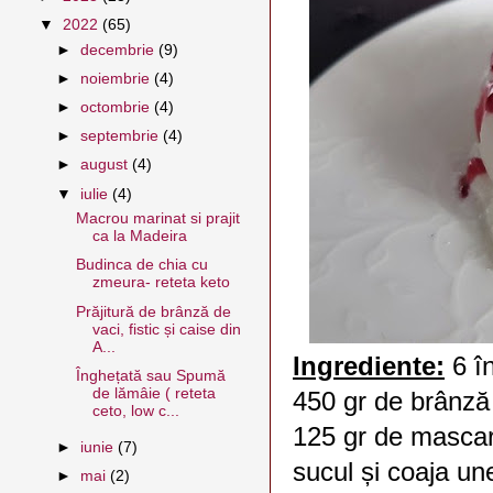
▼
2022
(65)
►
decembrie
(9)
►
noiembrie
(4)
►
octombrie
(4)
►
septembrie
(4)
►
august
(4)
▼
iulie
(4)
Macrou marinat si prajit
ca la Madeira
Budinca de chia cu
zmeura- reteta keto
Prăjitură de brânză de
vaci, fistic și caise din
A...
Ingrediente:
6 î
Înghețată sau Spumă
de lămâie ( reteta
450 gr de brânză
ceto, low c...
125 gr de masc
►
iunie
(7)
sucul și coaja un
►
mai
(2)