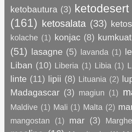
ketodesert
ketobautura
(3)
(161)
ketosalata
(33)
keto
konjac
(8)
kumkuat
kolache
(1)
(51)
lasagne
(5)
l
lavanda
(1)
Liban
(10)
Liberia
(1)
Libia
(1)
L
linte
(11)
lipii
(8)
lu
Lituania
(2)
m
Madagascar
(3)
magiun
(1)
ma
Maldive
(1)
Mali
(1)
Malta
(2)
mar
(3)
mangostan
(1)
Margher