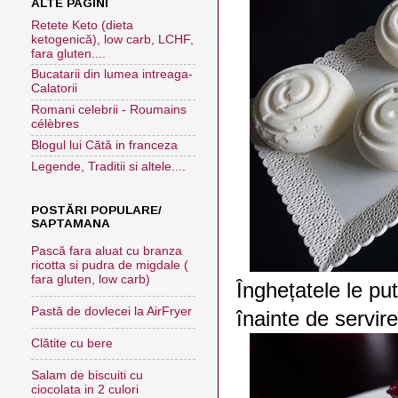
ALTE PAGINI
Retete Keto (dieta
ketogenică), low carb, LCHF,
fara gluten....
Bucatarii din lumea intreaga-
Calatorii
Romani celebrii - Roumains
célèbres
Blogul lui Cătă in franceza
Legende, Traditii si altele....
POSTĂRI POPULARE/
SAPTAMANA
Pască fara aluat cu branza
ricotta si pudra de migdale (
fara gluten, low carb)
Înghețatele le put
Pastă de dovlecei la AirFryer
înainte de servir
Clătite cu bere
Salam de biscuiti cu
ciocolata in 2 culori