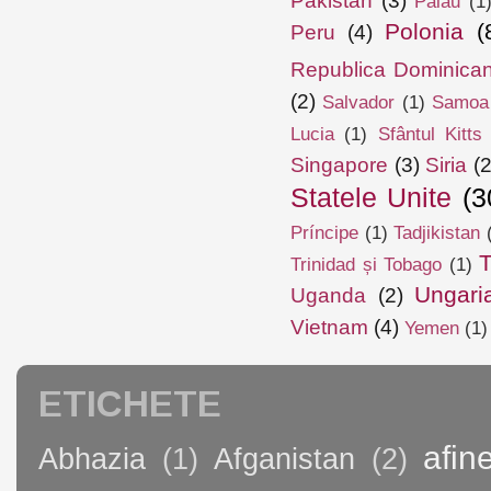
Pakistan
(3)
Palau
(1
Polonia
(
Peru
(4)
Republica Dominica
(2)
Salvador
(1)
Samoa
Lucia
(1)
Sfântul Kitts
Singapore
(3)
Siria
(2
Statele Unite
(3
Príncipe
(1)
Tadjikistan
T
Trinidad și Tobago
(1)
Ungari
Uganda
(2)
Vietnam
(4)
Yemen
(1)
ETICHETE
afin
Abhazia
(1)
Afganistan
(2)