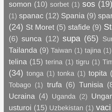
sos
(19
somon
(10)
sorbet
(1)
spanac
(12)
Spania
(9)
spa
(1)
(24)
St
St Moret
(5)
stafide
(9)
supa
(65)
(6)
sunca
(12)
Su
Tailanda
(9)
Taiwan
(1)
tajina
(1)
telina
(15)
terina
(1)
tigru
(1)
Ti
(34)
topita
tonga
(1)
tonka
(1)
trufa
(6)
Tunisia
(
Tobago
(1)
Ucraina
(4)
Ungar
Uganda
(2)
vaci
usturoi
(15)
Uzbekistan
(1)