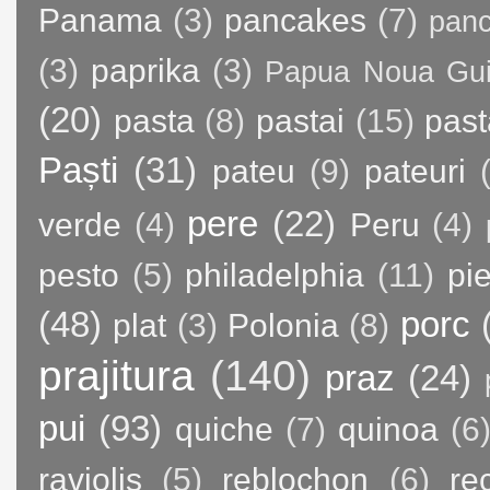
Panama
(3)
pancakes
(7)
panc
(3)
paprika
(3)
Papua Noua Gu
(20)
pasta
(8)
pastai
(15)
past
Paști
(31)
pateu
(9)
pateuri
pere
(22)
verde
(4)
Peru
(4)
pesto
(5)
philadelphia
(11)
pie
(48)
porc
plat
(3)
Polonia
(8)
prajitura
(140)
praz
(24)
pui
(93)
quiche
(7)
quinoa
(6
raviolis
(5)
reblochon
(6)
re