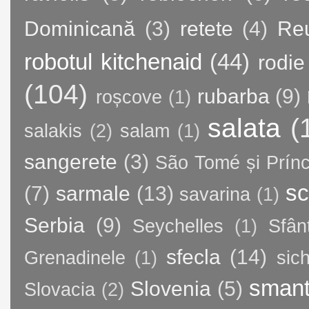
Dominicană
(3)
retete
(4)
Re
robotul kitchenaid
(44)
rodie
(104)
rubarba
(9)
roșcove
(1)
salata
(
salakis
(2)
salam
(1)
sangerete
(3)
São Tomé și Prínc
sc
(7)
sarmale
(13)
savarina
(1)
Serbia
(9)
Seychelles
(1)
Sfân
sfecla
(14)
Grenadinele
(1)
sic
sman
Slovenia
(5)
Slovacia
(2)