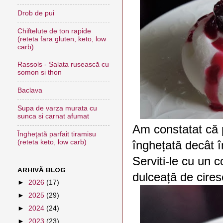
Drob de pui
Chiftelute de ton rapide
(reteta fara gluten, keto, low
carb)
Rassols - Salata rusească cu
somon si thon
Baclava
Supa de varza murata cu
sunca si carnat afumat
Am constatat că 
Îngheţată parfait tiramisu
(reteta keto, low carb)
înghețată decât în
Serviti-le cu un c
ARHIVĂ BLOG
dulceață de cires
►
2026
(17)
►
2025
(29)
►
2024
(24)
►
2023
(23)