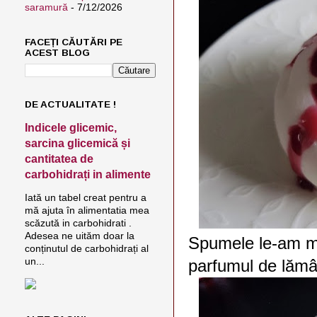
saramură
- 7/12/2026
FACEȚI CĂUTĂRI PE
ACEST BLOG
DE ACTUALITATE !
Indicele glicemic,
sarcina glicemică și
cantitatea de
carbohidrați in alimente
Iată un tabel creat pentru a
mă ajuta în alimentatia mea
scăzută in carbohidrati .
Adesea ne uităm doar la
Spumele le-am mân
conținutul de carbohidrați al
un...
parfumul de lămâ