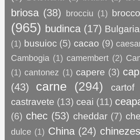
briosa
(38)
brocco
brocciu
(1)
(965)
budinca
(17)
Bulgaria
busuioc
(5)
cacao
(9)
(1)
caesa
Cambogia
(1)
camembert
(2)
Ca
cap
capere
(3)
(1)
cantonez
(1)
carne
(294)
(43)
cartof
ceap
castravete
(13)
ceai
(11)
chec
(53)
(6)
cheddar
(7)
ch
China
(24)
chineze
dulce
(1)