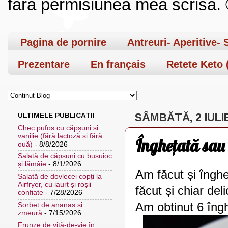
fara permisiunea mea scrisa. ©
Pagina de pornire
Antreuri- Aperitive- 
Prezentare
En français
Retete Keto (
ULTIMELE PUBLICATII
SÂMBĂTĂ, 2 IULI
Chec pufos cu căpșuni și
vanilie (fără lactoză și fără
Înghețată sau 
ouă)
- 8/8/2026
Salată de căpșuni cu busuioc
și lămâie
- 8/1/2026
Am făcut și înghe
Salată de dovlecei copți la
Airfryer, cu iaurt și roșii
făcut și chiar del
confiate
- 7/28/2026
Am obtinut 6 îng
Sorbet de ananas și
zmeură
- 7/15/2026
Frunze de viță-de-vie în