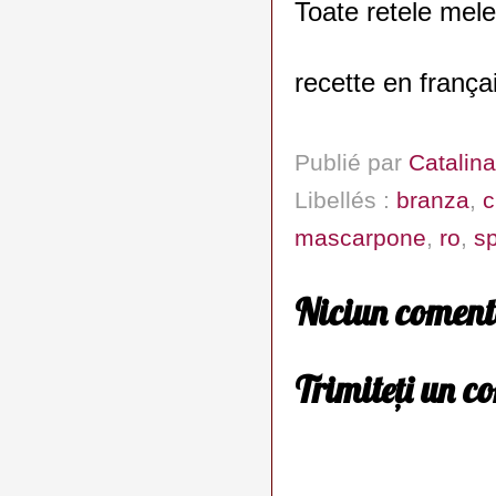
Toate retele mele
recette en frança
Publié par
Catalina
Libellés :
branza
,
c
mascarpone
,
ro
,
s
Niciun coment
Trimiteți un c