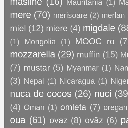
masline
(16)
Mauritania
(1)
Ma
mere
(70)
merisoare
(2)
merlan
migdale
(8
miel
(12)
miere
(4)
MOOC ro
(7
(1)
Mongolia
(1)
mozzarella
(29)
muffin
(15)
M
(7)
mustar
(5)
Myanmar
(1)
Nam
(3)
Nepal
(1)
Nicaragua
(1)
Nige
nuca de cocos
(26)
nuci
(39
(4)
omleta
(7)
Oman
(1)
oregan
oua
(61)
p
ovaz
(8)
ovăz
(6)