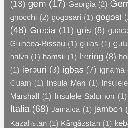
gem
(17)
Ger
(13)
Georgia
(2)
gogosi
(
gnocchi
(2)
gogosari
(1)
(48)
Grecia
(11)
gris
(8)
guac
gut
Guineea-Bissau
(1)
gulas
(1)
hering
(8)
halva
(1)
hamsii
(1)
ho
ierburi
(3)
igbas
(7)
(1)
ignama
Guam
(1)
Insula Man
(1)
Insule
Marshall
(1)
Insulele Salomon
(1)
Italia
(68)
jambon
Jamaica
(1)
Kazahstan
(1)
Kârgâzstan
(1)
keb