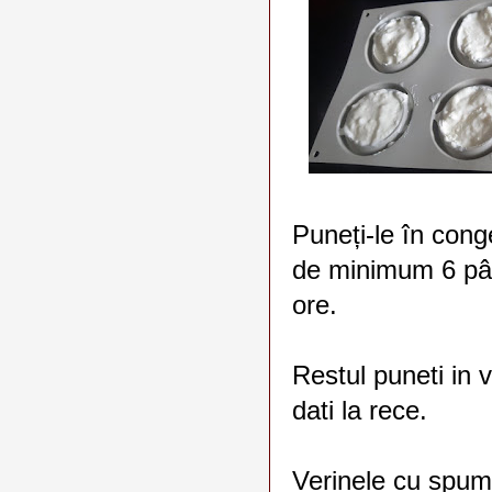
Puneți-le în cong
de minimum 6 pâ
ore.
Restul puneti in v
dati la rece.
Verinele cu spuma