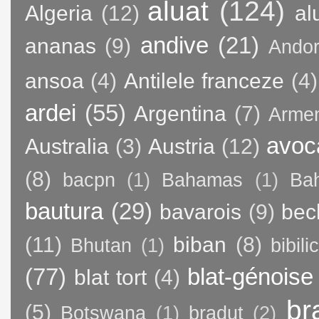
aluat
(124)
Algeria
(12)
al
andive
(21)
ananas
(9)
Andor
ansoa
(4)
Antilele franceze
(4)
ardei
(55)
Argentina
(7)
Arme
avoc
Australia
(3)
Austria
(12)
(8)
bacpn
(1)
Bahamas
(1)
Bah
bautura
(29)
bavarois
(9)
bec
(11)
biban
(8)
Bhutan
(1)
bibili
(77)
blat-génoise
blat tort
(4)
br
(5)
Botswana
(1)
bradut
(2)