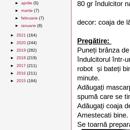
80 gr îndulcitor na
►
aprilie
(5)
►
martie
(7)
►
februarie
(7)
decor: coaja de lă
►
ianuarie
(8)
►
2021
(164)
Pregătire:
►
2020
(244)
Puneți brânza de
►
2019
(282)
îndulcitorul într-
►
2018
(219)
►
2017
(211)
robot și bateți b
►
2016
(211)
minute.
►
2015
(184)
Adăugați mascarpo
spumă care se ti
Adăugați coaja d
Amestecati bine.
Se toarnă preparat