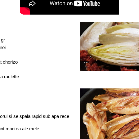
i
 gr
roi
at chorizo
za raclette
orul si se spala rapid sub apa rece
unt mari ca ale mele.