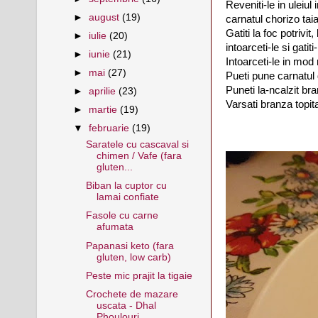
Reveniti-le in uleiul
►
august
(19)
carnatul chorizo taia
Gatiti la foc potrivi
►
iulie
(20)
intoarceti-le si gatit
►
iunie
(21)
Intoarceti-le in mod 
►
mai
(27)
Pueti pune carnatul 
Puneti la-ncalzit bra
►
aprilie
(23)
Varsati branza topita
►
martie
(19)
▼
februarie
(19)
Saratele cu cascaval si
chimen / Vafe (fara
gluten...
Biban la cuptor cu
lamai confiate
Fasole cu carne
afumata
Papanasi keto (fara
gluten, low carb)
Peste mic prajit la tigaie
Crochete de mazare
uscata - Dhal
Phoulouri