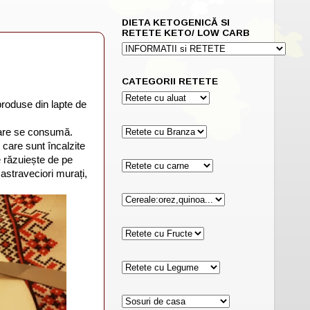
DIETA KETOGENICĂ SI
RETETE KETO/ LOW CARB
CATEGORII RETETE
produse din lapte de
care se consumă.
 care sunt încalzite
 răzuiește de pe
castraveciori murați,