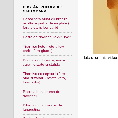
POSTĂRI POPULARE/
SAPTAMANA
Pască fara aluat cu branza
ricotta si pudra de migdale (
fara gluten, low carb)
Pastă de dovlecei la AirFryer
Tiramisu keto (reteta low
carb , fara gluten)
Iata si un mic video 
Budinca cu branza, mere
caramelizate si stafide
Tiramisu cu capsuni (fara
oua si zahar - reteta keto,
low-carbs)
Peste alb cu crema de
dovlecei
Biban cu midii si sos de
langustine