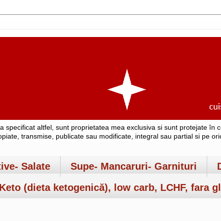
-a specificat altfel, sunt proprietatea mea exclusiva si sunt protejate î
copiate, transmise, publicate sau modificate, integral sau partial si pe o
tive- Salate
Supe- Mancaruri- Garnituri
Keto (dieta ketogenică), low carb, LCHF, fara gl