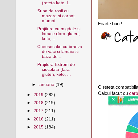
(reteta keto, l...
Supa de rosii cu
mazare si carnat
afumat
Foarte bun !
Prajitura cu migdale si
lamaie (fara gluten,
keto,...
Cheesecake cu branza
de vaci si lamaie si
baza de ...
Prajitura Extrem de
ciocolata (fara
gluten, keto, ...
►
ianuarie
(19)
O reteta compatibila
Calcul facut cu
car
►
2019
(282)
►
2018
(219)
►
2017
(211)
►
2016
(211)
►
2015
(184)