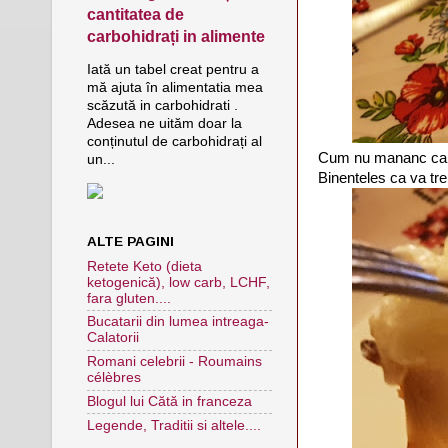
cantitatea de
carbohidrați in alimente
Iată un tabel creat pentru a
mă ajuta în alimentatia mea
scăzută in carbohidrati .
Adesea ne uităm doar la
conținutul de carbohidrați al
Cum nu mananc carto
un...
Binenteles ca va treb
ALTE PAGINI
Retete Keto (dieta
ketogenică), low carb, LCHF,
fara gluten....
Bucatarii din lumea intreaga-
Calatorii
Romani celebrii - Roumains
célèbres
Blogul lui Cătă in franceza
Legende, Traditii si altele....