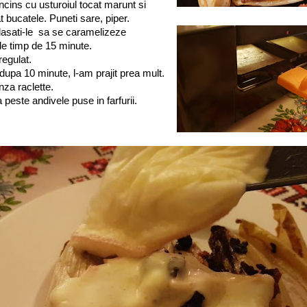
 incins cu usturoiul tocat marunt si
t bucatele. Puneti sare, piper.
t, lasati-le sa se caramelizeze
i-le timp de 15 minute.
regulat.
dupa 10 minute, l-am prajit prea mult.
nza raclette.
 peste andivele puse in farfurii.