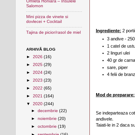
Omleta Honiara – Insulele
Salomon
Mini pizza de vinete si
dovlecei + Cocktail
Ingrediente:
2 porti
Tajina de picior/rasol de miel
3 andive - 250
1 catel de ustu
ARHIVĂ BLOG
2 linguri ulei
►
2026
(16)
40 gr de carn
►
2025
(29)
sare, piper
►
2024
(24)
4 felii de bran
►
2023
(23)
►
2022
(65)
Mod de preparare:
►
2021
(164)
▼
2020
(244)
►
decembrie
(22)
Se indeparteaza cot
►
noiembrie
(20)
andivele.
Taiati-le in 2 daca s
►
octombrie
(19)
►
septembrie
(16)