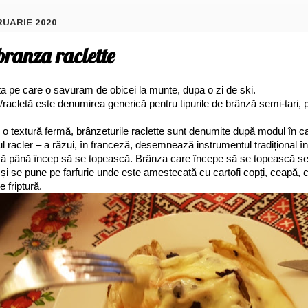
RUARIE 2020
branza raclette
ta pe care o savuram de obicei la munte, dupa o zi de ski.
/racletă este denumirea generică pentru tipurile de brânză semi-tari, 
.
i o textură fermă, brânzeturile raclette sunt denumite după modul în 
ul racler – a răzui, în franceză, desemnează instrumentul tradițional în
nză până încep să se topească. Brânza care începe să se topească se
it și se pune pe farfurie unde este amestecată cu cartofi copți, ceapă, 
e friptură.