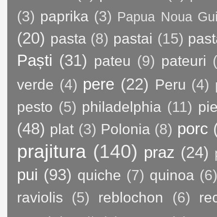
(3)
paprika
(3)
Papua Noua Gu
(20)
pasta
(8)
pastai
(15)
past
Paști
(31)
pateu
(9)
pateuri
pere
(22)
verde
(4)
Peru
(4)
pesto
(5)
philadelphia
(11)
pie
(48)
porc
plat
(3)
Polonia
(8)
prajitura
(140)
praz
(24)
pui
(93)
quiche
(7)
quinoa
(6
raviolis
(5)
reblochon
(6)
re