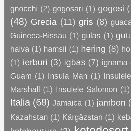
gogosi
(
gnocchi
(2)
gogosari
(1)
(48)
Grecia
(11)
gris
(8)
guac
gut
Guineea-Bissau
(1)
gulas
(1)
hering
(8)
halva
(1)
hamsii
(1)
ho
ierburi
(3)
igbas
(7)
(1)
ignama
Guam
(1)
Insula Man
(1)
Insule
Marshall
(1)
Insulele Salomon
(1)
Italia
(68)
jambon
Jamaica
(1)
Kazahstan
(1)
Kârgâzstan
(1)
keb
ketodesert