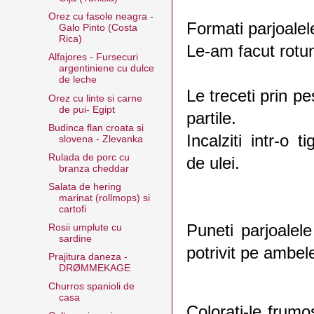
Orez cu fasole neagra -
Formati parjoalel
Galo Pinto (Costa
Rica)
Le-am facut rotu
Alfajores - Fursecuri
argentiniene cu dulce
de leche
Le treceti prin pe
Orez cu linte si carne
de pui- Egipt
partile.
Budinca flan croata si
Incalziti intr-o t
slovena - Zlevanka
Rulada de porc cu
de ulei.
branza cheddar
Salata de hering
marinat (rollmops) si
cartofi
Puneti parjoalele 
Rosii umplute cu
sardine
potrivit pe ambele
Prajitura daneza -
DRØMMEKAGE
Churros spanioli de
casa
Colorati-le frumo