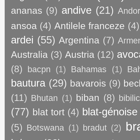
andive
(21)
ananas
(9)
Andor
ansoa
(4)
Antilele franceze
(4)
ardei
(55)
Argentina
(7)
Arme
avoc
Australia
(3)
Austria
(12)
(8)
bacpn
(1)
Bahamas
(1)
Bah
bautura
(29)
bavarois
(9)
bec
(11)
biban
(8)
Bhutan
(1)
bibili
(77)
blat-génoise
blat tort
(4)
br
(5)
Botswana
(1)
bradut
(2)