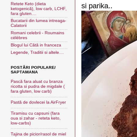
Retete Keto (dieta
si parika..
ketogenică), low carb, LCHF,
fara gluten....
Bucatarii din lumea intreaga-
Calatorii
Romani celebrii - Roumains
célèbres
Blogul lui Cătă in franceza
Legende, Traditii si altele....
POSTĂRI POPULARE/
SAPTAMANA
Pască fara aluat cu branza
ricotta si pudra de migdale (
fara gluten, low carb)
Pastă de dovlecei la AirFryer
Tiramisu cu capsuni (fara
oua si zahar - reteta keto,
low-carbs)
Tajina de picior/rasol de miel