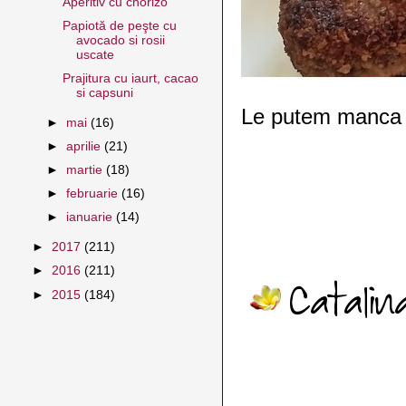
Aperitiv cu chorizo
Papiotă de peşte cu
avocado si rosii
uscate
Prajitura cu iaurt, cacao
si capsuni
Le putem manca s
►
mai
(16)
►
aprilie
(21)
►
martie
(18)
►
februarie
(16)
►
ianuarie
(14)
►
2017
(211)
►
2016
(211)
►
2015
(184)