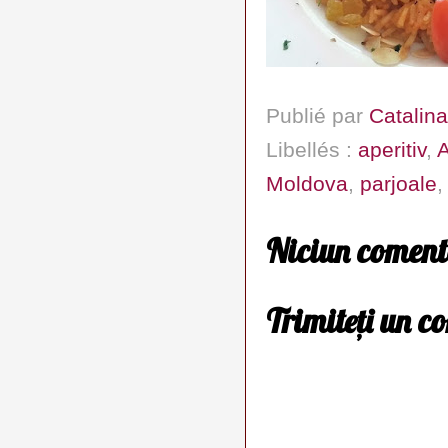
Publié par
Catalina
Libellés :
aperitiv
,
A
Moldova
,
parjoale
Niciun coment
Trimiteți un c