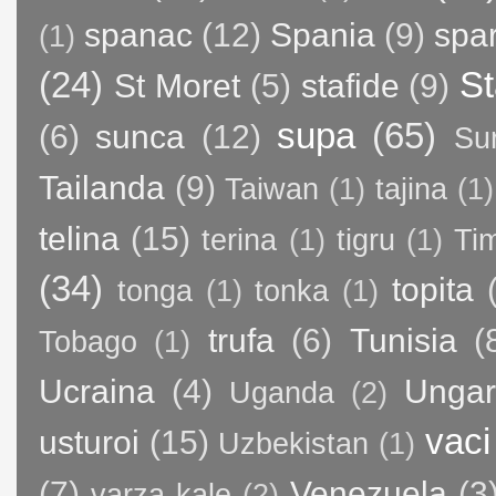
spanac
(12)
Spania
(9)
spa
(1)
(24)
St
St Moret
(5)
stafide
(9)
supa
(65)
(6)
sunca
(12)
Su
Tailanda
(9)
Taiwan
(1)
tajina
(1)
telina
(15)
terina
(1)
tigru
(1)
Ti
(34)
topita
tonga
(1)
tonka
(1)
trufa
(6)
Tunisia
(
Tobago
(1)
Ucraina
(4)
Ungar
Uganda
(2)
vaci
usturoi
(15)
Uzbekistan
(1)
(7)
Venezuela
(3
varza kale
(2)