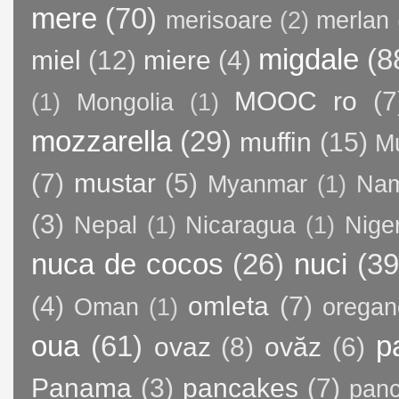
mere
(70)
merisoare
(2)
merlan
migdale
(8
miel
(12)
miere
(4)
MOOC ro
(7
(1)
Mongolia
(1)
mozzarella
(29)
muffin
(15)
M
(7)
mustar
(5)
Myanmar
(1)
Nam
(3)
Nepal
(1)
Nicaragua
(1)
Nige
nuca de cocos
(26)
nuci
(39
(4)
omleta
(7)
Oman
(1)
oregan
oua
(61)
p
ovaz
(8)
ovăz
(6)
Panama
(3)
pancakes
(7)
panc