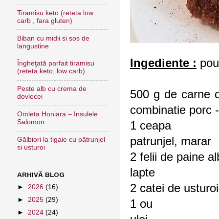
Tiramisu keto (reteta low
carb , fara gluten)
Biban cu midii si sos de
langustine
Ingediente :
pou
Îngheţată parfait tiramisu
(reteta keto, low carb)
Peste alb cu crema de
500 g de carne d
dovlecei
combinatie porc -
Omleta Honiara – Insulele
Salomon
1 ceapa
patrunjel, marar
Gălbiori la tigaie cu pătrunjel
si usturoi
2 felii de paine a
lapte
ARHIVĂ BLOG
2 catei de usturoi
►
2026
(16)
►
2025
(29)
1 ou
►
2024
(24)