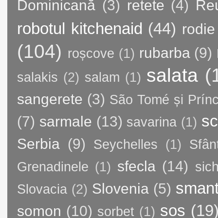
Dominicană
(3)
retete
(4)
Re
robotul kitchenaid
(44)
rodie
(104)
rubarba
(9)
roșcove
(1)
salata
(
salakis
(2)
salam
(1)
sangerete
(3)
São Tomé și Prínc
sc
(7)
sarmale
(13)
savarina
(1)
Serbia
(9)
Seychelles
(1)
Sfân
sfecla
(14)
Grenadinele
(1)
sic
sman
Slovenia
(5)
Slovacia
(2)
sos
(19
somon
(10)
sorbet
(1)