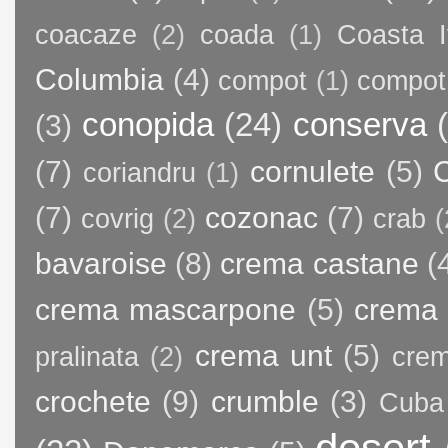
coacaze
(2)
coada
(1)
Coasta I
Columbia
(4)
compot
(1)
compot
conopida
(24)
conserva
(3)
(7)
cornulete
(5)
C
coriandru
(1)
(7)
cozonac
(7)
covrig
(2)
crab
(
bavaroise
(8)
crema castane
(
crema mascarpone
(5)
crema 
crema unt
(5)
pralinata
(2)
crem
crochete
(9)
crumble
(3)
Cuba