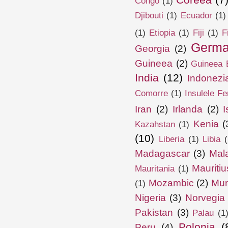
Congo
(1)
Djibouti
(1)
Ecuador
(1)
(1)
Etiopia
(1)
Fiji
(1)
F
Germa
Georgia
(2)
Guineea
(2)
Guineea E
India
(12)
Indonezi
Comorre
(1)
Insulele Fe
Iran
(2)
Irlanda
(2)
I
Kenia
(
Kazahstan
(1)
(10)
Liberia
(1)
Libia
(
Madagascar
(3)
Mal
Mauritiu
Mauritania
(1)
Mozambic
(2)
Mun
(1)
Nigeria
(3)
Norvegia
Pakistan
(3)
Palau
(1
Polonia
(
Peru
(4)