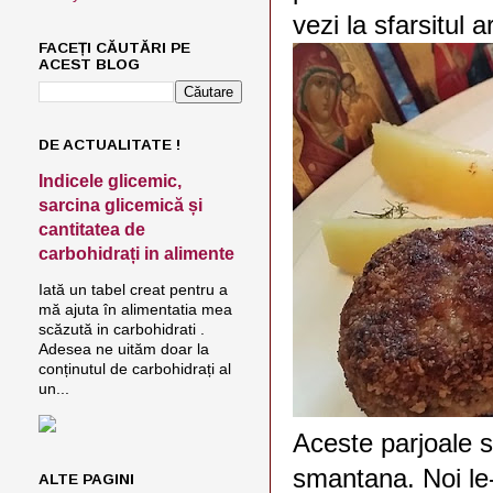
vezi la sfarsitul ar
FACEȚI CĂUTĂRI PE
ACEST BLOG
DE ACTUALITATE !
Indicele glicemic,
sarcina glicemică și
cantitatea de
carbohidrați in alimente
Iată un tabel creat pentru a
mă ajuta în alimentatia mea
scăzută in carbohidrati .
Adesea ne uităm doar la
conținutul de carbohidrați al
un...
Aceste parjoale 
smantana. Noi le-a
ALTE PAGINI