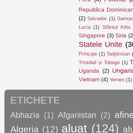
Republica Dominica
(2)
Salvador
(1)
Samoa
Lucia
(1)
Sfântul Kitts
Singapore
(3)
Siria
(2
Statele Unite
(3
Príncipe
(1)
Tadjikistan
T
Trinidad și Tobago
(1)
Ungari
Uganda
(2)
Vietnam
(4)
Yemen
(1)
ETICHETE
afin
Abhazia
(1)
Afganistan
(2)
aluat
(124)
Algeria
(12)
al