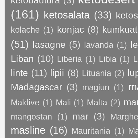
ketobautura
(3)
(161)
ketosalata
(33)
keto
konjac
(8)
kumkuat
kolache
(1)
(51)
lasagne
(5)
l
lavanda
(1)
Liban
(10)
Liberia
(1)
Libia
(1)
L
linte
(11)
lipii
(8)
lu
Lituania
(2)
m
Madagascar
(3)
magiun
(1)
ma
Maldive
(1)
Mali
(1)
Malta
(2)
mar
(3)
mangostan
(1)
Margher
masline
(16)
Mauritania
(1)
Ma