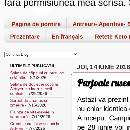
fara permisiunea mea scrisa. ©
Pagina de pornire
Antreuri- Aperitive- 
Prezentare
En français
Retete Keto (
ULTIMELE PUBLICATII
JOI, 14 IUNIE 2018
Salată de căpșuni cu busuioc
și lămâie
- 8/1/2026
Parjoale rusest
Salată de dovlecei copți la
Airfryer, cu iaurt și roșii
confiate
- 7/28/2026
Astazi va prezin
Sorbet de ananas și
zmeură
- 7/15/2026
nu chiar identica
Frunze de viță-de-vie în
A inceput Campio
saramură
- 7/12/2026
Crumble cu caise și nuci la
pe 28 iunie voi i
AirFryer
- 7/7/2026