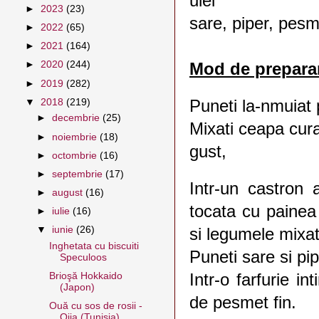
ulei
►
2023
(23)
sare, piper, pesm
►
2022
(65)
►
2021
(164)
►
2020
(244)
Mod de prepara
►
2019
(282)
Puneti la-nmuiat 
▼
2018
(219)
►
decembrie
(25)
Mixati ceapa cura
►
noiembrie
(18)
gust,
►
octombrie
(16)
►
septembrie
(17)
Intr-un castron 
►
august
(16)
tocata cu painea 
►
iulie
(16)
▼
iunie
(26)
si legumele mixat
Inghetata cu biscuiti
Puneti sare si pip
Speculoos
Intr-o farfurie in
Brioşă Hokkaido
(Japon)
de pesmet fin.
Ouă cu sos de rosii -
Oija (Tunisia)