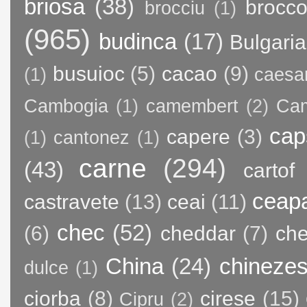
briosa
(38)
brocco
brocciu
(1)
(965)
budinca
(17)
Bulgaria
busuioc
(5)
cacao
(9)
(1)
caesa
Cambogia
(1)
camembert
(2)
Ca
cap
capere
(3)
(1)
cantonez
(1)
carne
(294)
(43)
cartof
ceap
castravete
(13)
ceai
(11)
chec
(52)
(6)
cheddar
(7)
ch
China
(24)
chineze
dulce
(1)
ciorba
(8)
cirese
(15)
Cipru
(2)