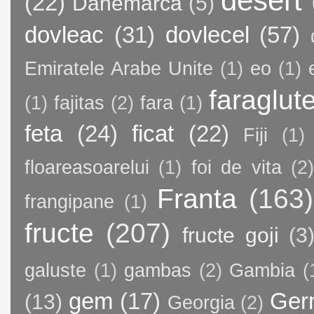
desert
(22)
Danemarca
(5)
dovleac
(31)
dovlecel
(57)
Emiratele Arabe Unite
(1)
eo
(1)
faraglut
(1)
fajitas
(2)
fara
(1)
feta
(24)
ficat
(22)
Fiji
(1)
floareasoarelui
(1)
foi de vita
(2)
Franta
(163)
frangipane
(1)
fructe
(207)
fructe goji
(3
galuste
(1)
gambas
(2)
Gambia
(
gem
(17)
Ger
(13)
Georgia
(2)