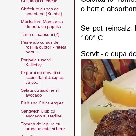
Colțunași cu cireșe
o hartie absorban
Chiftelute cu sos de
smantana (Suedia)
Muckalica -Mancarica
Se pot reincalzi 
de porc cu paprika
Tarta cu capsuni (2)
100° C.
Peste alb cu sos de
rosii la cuptor - reteta
Serviti-le dupa do
portu...
Parjoale rusesti -
Kotlietky
Frigarui de creveti si
scoici Saint Jacques
cu so...
Salata cu sardine si
avocado
Fish and Chips englez
Sandwich Club cu
avocado si sardine
Tocana de iepure cu
prune uscate si bere