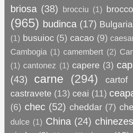
briosa
(38)
brocco
brocciu
(1)
(965)
budinca
(17)
Bulgaria
busuioc
(5)
cacao
(9)
(1)
caesa
Cambogia
(1)
camembert
(2)
Ca
cap
capere
(3)
(1)
cantonez
(1)
carne
(294)
(43)
cartof
ceap
castravete
(13)
ceai
(11)
chec
(52)
(6)
cheddar
(7)
ch
China
(24)
chineze
dulce
(1)