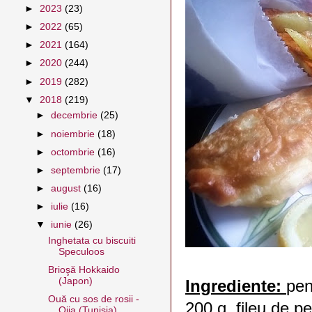
►
2023
(23)
►
2022
(65)
►
2021
(164)
►
2020
(244)
►
2019
(282)
▼
2018
(219)
►
decembrie
(25)
►
noiembrie
(18)
►
octombrie
(16)
►
septembrie
(17)
►
august
(16)
►
iulie
(16)
▼
iunie
(26)
Inghetata cu biscuiti
Speculoos
Brioşă Hokkaido
(Japon)
Ingrediente:
pen
Ouă cu sos de rosii -
200 g fileu de p
Oija (Tunisia)