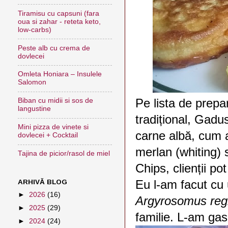
Tiramisu cu capsuni (fara
oua si zahar - reteta keto,
low-carbs)
Peste alb cu crema de
dovlecei
Omleta Honiara – Insulele
Salomon
Pe lista de prepa
Biban cu midii si sos de
langustine
tradițional, Gadu
Mini pizza de vinete si
carne albă, cum ar
dovlecei + Cocktail
merlan (whiting) 
Tajina de picior/rasol de miel
Chips, clienții po
ARHIVĂ BLOG
Eu l-am facut cu
►
2026
(16)
Argyrosomus reg
►
2025
(29)
familie. L-am gasi
►
2024
(24)