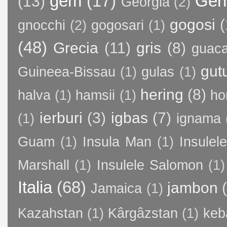
gem
(17)
Ger
(13)
Georgia
(2)
gogosi
(
gnocchi
(2)
gogosari
(1)
(48)
Grecia
(11)
gris
(8)
guac
gut
Guineea-Bissau
(1)
gulas
(1)
hering
(8)
halva
(1)
hamsii
(1)
ho
ierburi
(3)
igbas
(7)
(1)
ignama
Guam
(1)
Insula Man
(1)
Insule
Marshall
(1)
Insulele Salomon
(1)
Italia
(68)
jambon
Jamaica
(1)
Kazahstan
(1)
Kârgâzstan
(1)
keb