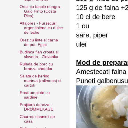
125 g de faina +
Orez cu fasole neagra -
Galo Pinto (Costa
10 cl de bere
Rica)
Alfajores - Fursecuri
1 ou
argentiniene cu dulce
de leche
sare, piper
Orez cu linte si carne
ulei
de pui- Egipt
Budinca flan croata si
slovena - Zlevanka
Mod de prepara
Rulada de porc cu
branza cheddar
Amestecati faina 
Salata de hering
Puneti galbenusul
marinat (rollmops) si
cartofi
Rosii umplute cu
sardine
Prajitura daneza -
DRØMMEKAGE
Churros spanioli de
casa