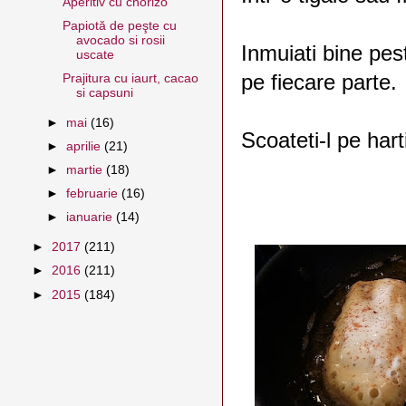
Aperitiv cu chorizo
Papiotă de peşte cu
avocado si rosii
Inmuiati bine peste
uscate
pe fiecare parte.
Prajitura cu iaurt, cacao
si capsuni
►
mai
(16)
Scoateti-l pe har
►
aprilie
(21)
►
martie
(18)
►
februarie
(16)
►
ianuarie
(14)
►
2017
(211)
►
2016
(211)
►
2015
(184)