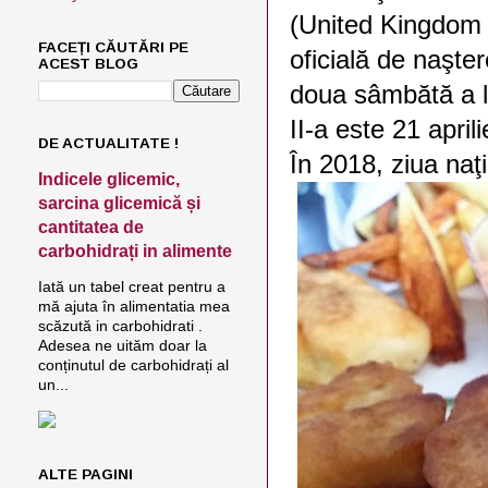
(United Kingdom o
FACEȚI CĂUTĂRI PE
oficială de naşter
ACEST BLOG
doua sâmbătă a lu
II-a este 21 april
DE ACTUALITATE !
În 2018, ziua naţ
Indicele glicemic,
sarcina glicemică și
cantitatea de
carbohidrați in alimente
Iată un tabel creat pentru a
mă ajuta în alimentatia mea
scăzută in carbohidrati .
Adesea ne uităm doar la
conținutul de carbohidrați al
un...
ALTE PAGINI