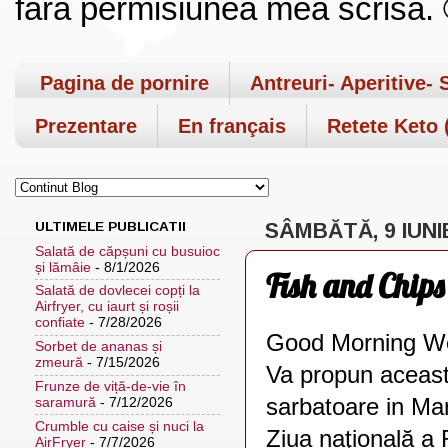
fara permisiunea mea scrisa. ©
Pagina de pornire
Antreuri- Aperitive- 
Prezentare
En français
Retete Keto (
ULTIMELE PUBLICATII
SÂMBĂTĂ, 9 IUNI
Salată de căpșuni cu busuioc
și lămâie
- 8/1/2026
Fish and Chips
Salată de dovlecei copți la
Airfryer, cu iaurt și roșii
confiate
- 7/28/2026
Good Morning Wor
Sorbet de ananas și
zmeură
- 7/15/2026
Va propun aceasta
Frunze de viță-de-vie în
sarbatoare in Mar
saramură
- 7/12/2026
Crumble cu caise și nuci la
Ziua naţională a R
AirFryer
- 7/7/2026