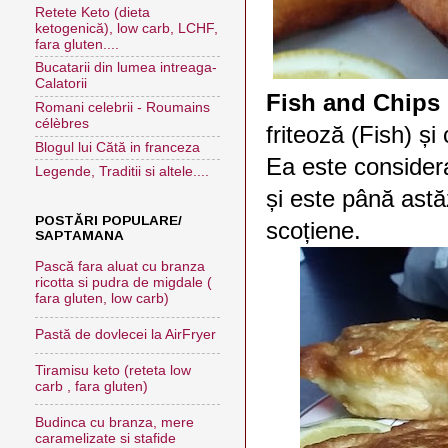
Retete Keto (dieta
ketogenică), low carb, LCHF,
fara gluten....
Bucatarii din lumea intreaga-
Calatorii
Fish and Chips
Romani celebrii - Roumains
célèbres
friteoză (Fish) și
Blogul lui Cătă in franceza
Ea este considera
Legende, Traditii si altele....
și este până astă
POSTĂRI POPULARE/
scoțiene.
SAPTAMANA
Pască fara aluat cu branza
ricotta si pudra de migdale (
fara gluten, low carb)
Pastă de dovlecei la AirFryer
Tiramisu keto (reteta low
carb , fara gluten)
Budinca cu branza, mere
caramelizate si stafide