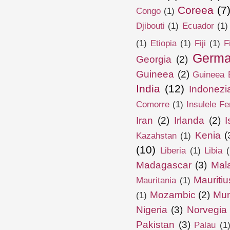
Coreea
(7
Congo
(1)
Djibouti
(1)
Ecuador
(1)
(1)
Etiopia
(1)
Fiji
(1)
F
Germa
Georgia
(2)
Guineea
(2)
Guineea E
India
(12)
Indonezi
Comorre
(1)
Insulele Fe
Iran
(2)
Irlanda
(2)
I
Kenia
(
Kazahstan
(1)
(10)
Liberia
(1)
Libia
(
Madagascar
(3)
Mal
Mauritiu
Mauritania
(1)
Mozambic
(2)
Mun
(1)
Nigeria
(3)
Norvegia
Pakistan
(3)
Palau
(1