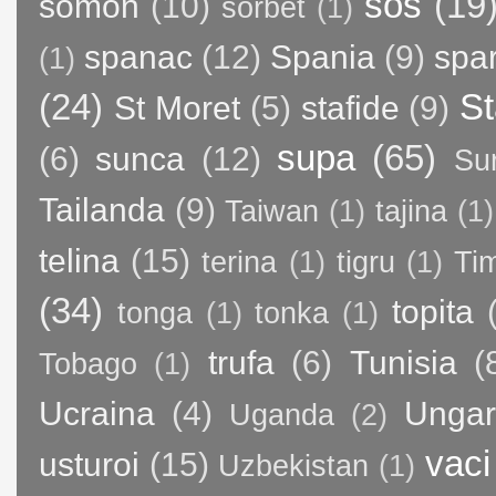
sos
(19
somon
(10)
sorbet
(1)
spanac
(12)
Spania
(9)
spa
(1)
(24)
St
St Moret
(5)
stafide
(9)
supa
(65)
(6)
sunca
(12)
Su
Tailanda
(9)
Taiwan
(1)
tajina
(1)
telina
(15)
terina
(1)
tigru
(1)
Ti
(34)
topita
tonga
(1)
tonka
(1)
trufa
(6)
Tunisia
(
Tobago
(1)
Ucraina
(4)
Ungar
Uganda
(2)
vaci
usturoi
(15)
Uzbekistan
(1)