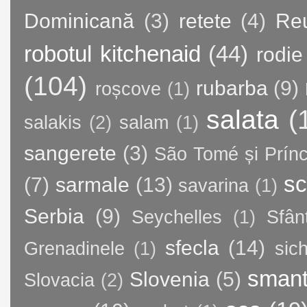
Dominicană
(3)
retete
(4)
Re
robotul kitchenaid
(44)
rodie
(104)
rubarba
(9)
roșcove
(1)
salata
(
salakis
(2)
salam
(1)
sangerete
(3)
São Tomé și Prínc
sc
(7)
sarmale
(13)
savarina
(1)
Serbia
(9)
Seychelles
(1)
Sfân
sfecla
(14)
Grenadinele
(1)
sic
sman
Slovenia
(5)
Slovacia
(2)