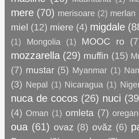
mere
(70)
merisoare
(2)
merlan
migdale
(8
miel
(12)
miere
(4)
MOOC ro
(7
(1)
Mongolia
(1)
mozzarella
(29)
muffin
(15)
M
(7)
mustar
(5)
Myanmar
(1)
Nam
(3)
Nepal
(1)
Nicaragua
(1)
Nige
nuca de cocos
(26)
nuci
(39
(4)
omleta
(7)
Oman
(1)
oregan
oua
(61)
p
ovaz
(8)
ovăz
(6)