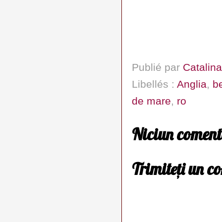
Publié par
Catalina
Libellés :
Anglia
,
b
de mare
,
ro
Niciun coment
Trimiteți un c