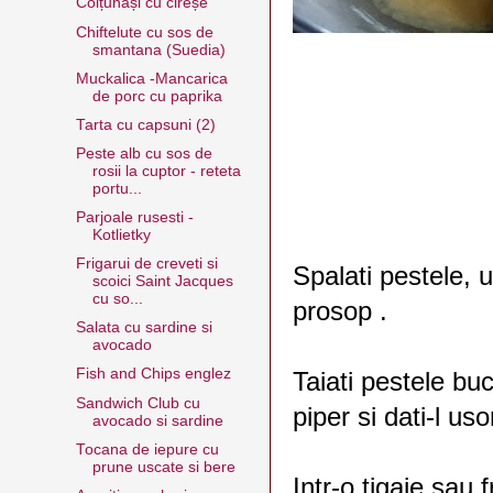
Colțunași cu cireșe
Chiftelute cu sos de
smantana (Suedia)
Muckalica -Mancarica
de porc cu paprika
Tarta cu capsuni (2)
Peste alb cu sos de
rosii la cuptor - reteta
portu...
Parjoale rusesti -
Kotlietky
Frigarui de creveti si
Spalati pestele, u
scoici Saint Jacques
cu so...
prosop .
Salata cu sardine si
avocado
Fish and Chips englez
Taiati pestele buc
Sandwich Club cu
piper si dati-l uso
avocado si sardine
Tocana de iepure cu
prune uscate si bere
Intr-o tigaie sau f