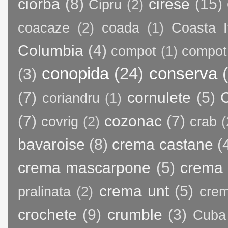
ciorba
(8)
cirese
(15)
Cipru
(2)
coacaze
(2)
coada
(1)
Coasta I
Columbia
(4)
compot
(1)
compot
conopida
(24)
conserva
(3)
(7)
cornulete
(5)
C
coriandru
(1)
(7)
cozonac
(7)
covrig
(2)
crab
(
bavaroise
(8)
crema castane
(
crema mascarpone
(5)
crema 
crema unt
(5)
pralinata
(2)
crem
crochete
(9)
crumble
(3)
Cuba