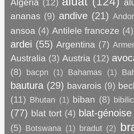
aluat
(124)
Algeria
(12)
al
andive
(21)
ananas
(9)
Andor
ansoa
(4)
Antilele franceze
(4)
ardei
(55)
Argentina
(7)
Arme
avoc
Australia
(3)
Austria
(12)
(8)
bacpn
(1)
Bahamas
(1)
Bah
bautura
(29)
bavarois
(9)
bec
(11)
biban
(8)
Bhutan
(1)
bibili
(77)
blat-génoise
blat tort
(4)
br
(5)
Botswana
(1)
bradut
(2)