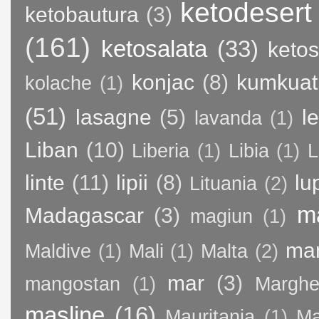
ketodesert
ketobautura
(3)
(161)
ketosalata
(33)
keto
konjac
(8)
kumkuat
kolache
(1)
(51)
lasagne
(5)
l
lavanda
(1)
Liban
(10)
Liberia
(1)
Libia
(1)
L
linte
(11)
lipii
(8)
lu
Lituania
(2)
m
Madagascar
(3)
magiun
(1)
ma
Maldive
(1)
Mali
(1)
Malta
(2)
mar
(3)
mangostan
(1)
Margher
masline
(16)
Mauritania
(1)
Ma