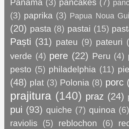
Panama
(3)
pancakes
(7)
panc
(3)
paprika
(3)
Papua Noua Gu
(20)
pasta
(8)
pastai
(15)
past
Paști
(31)
pateu
(9)
pateuri
pere
(22)
verde
(4)
Peru
(4)
pesto
(5)
philadelphia
(11)
pie
(48)
porc
plat
(3)
Polonia
(8)
prajitura
(140)
praz
(24)
pui
(93)
quiche
(7)
quinoa
(6
raviolis
(5)
reblochon
(6)
re