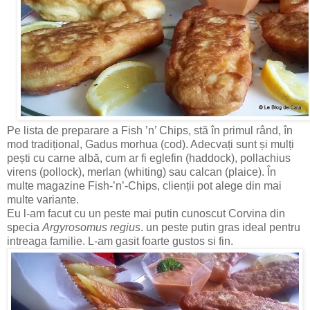
Pe lista de preparare a Fish ’n’ Chips, stă în primul rând, în
mod tradițional, Gadus morhua (cod). Adecvați sunt și mulți
pești cu carne albă, cum ar fi eglefin (haddock), pollachius
virens (pollock), merlan (whiting) sau calcan (plaice). În
multe magazine Fish-’n’-Chips, clienții pot alege din mai
multe variante.
Eu l-am facut cu un peste mai putin cunoscut Corvina din
specia
Argyrosomus regius
. un peste putin gras ideal pentru
intreaga familie. L-am gasit foarte gustos si fin.