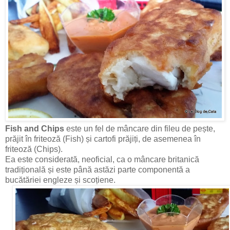
Fish and Chips
este un fel de mâncare din fileu de pește,
prăjit în friteoză (Fish) și cartofi prăjiți, de asemenea în
friteoză (Chips).
Ea este considerată, neoficial, ca o mâncare britanică
tradițională și este până astăzi parte componentă a
bucătăriei engleze și scoțiene.