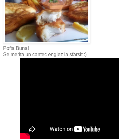
Pofta Buna!
Se merita un cantec englez la sfarsit :)