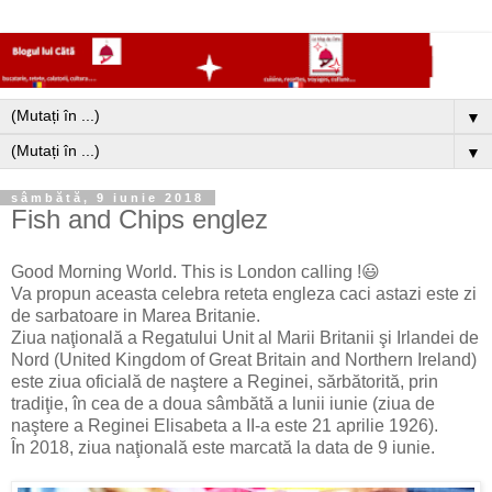
▼
▼
sâmbătă, 9 iunie 2018
Fish and Chips englez
Good Morning World. This is London calling !😃
Va propun aceasta celebra reteta engleza caci astazi este zi
de sarbatoare in Marea Britanie.
Ziua naţională a Regatului Unit al Marii Britanii şi Irlandei de
Nord (United Kingdom of Great Britain and Northern Ireland)
este ziua oficială de naştere a Reginei, sărbătorită, prin
tradiţie, în cea de a doua sâmbătă a lunii iunie (ziua de
naştere a Reginei Elisabeta a II-a este 21 aprilie 1926).
În 2018, ziua naţională este marcată la data de 9 iunie.