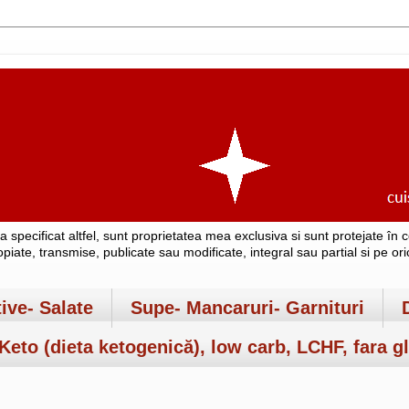
-a specificat altfel, sunt proprietatea mea exclusiva si sunt protejate î
copiate, transmise, publicate sau modificate, integral sau partial si pe o
tive- Salate
Supe- Mancaruri- Garnituri
Keto (dieta ketogenică), low carb, LCHF, fara gl