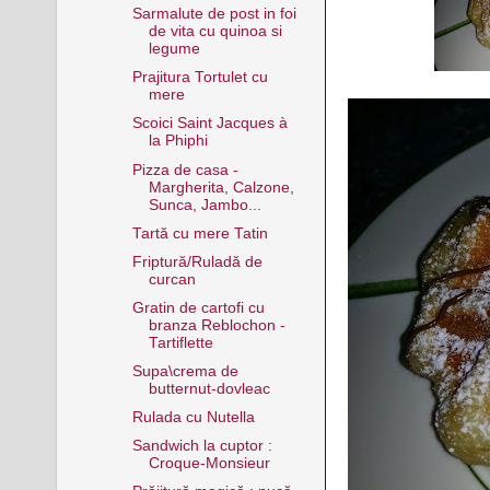
Sarmalute de post in foi
de vita cu quinoa si
legume
Prajitura Tortulet cu
mere
Scoici Saint Jacques à
la Phiphi
Pizza de casa -
Margherita, Calzone,
Sunca, Jambo...
Tartă cu mere Tatin
Friptură/Ruladă de
curcan
Gratin de cartofi cu
branza Reblochon -
Tartiflette
Supa\crema de
butternut-dovleac
Rulada cu Nutella
Sandwich la cuptor :
Croque-Monsieur