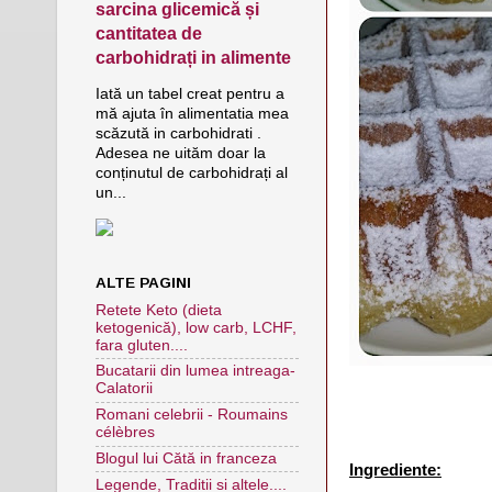
sarcina glicemică și
cantitatea de
carbohidrați in alimente
Iată un tabel creat pentru a
mă ajuta în alimentatia mea
scăzută in carbohidrati .
Adesea ne uităm doar la
conținutul de carbohidrați al
un...
ALTE PAGINI
Retete Keto (dieta
ketogenică), low carb, LCHF,
fara gluten....
Bucatarii din lumea intreaga-
Calatorii
Romani celebrii - Roumains
célèbres
Blogul lui Cătă in franceza
Ingrediente:
Legende, Traditii si altele....