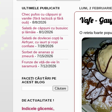
ULTIMELE PUBLICATII
LUNI, 2 FEBRUARIE
Chec pufos cu căpșuni și
Vafe - Gau
vanilie (fără lactoză și fără
ouă)
- 8/8/2026
Salată de căpșuni cu busuioc
și lămâie
- 8/1/2026
O reteta foarte popu
Salată de dovlecei copți la
Airfryer, cu iaurt și roșii
confiate
- 7/28/2026
Sorbet de ananas și
zmeură
- 7/15/2026
Frunze de viță-de-vie în
saramură
- 7/12/2026
FACEȚI CĂUTĂRI PE
ACEST BLOG
DE ACTUALITATE !
Indicele glicemic,