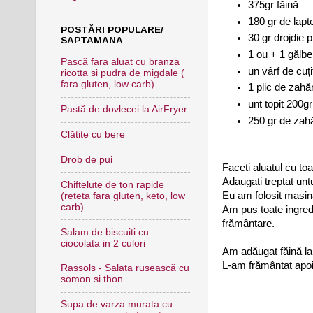
375gr făină
180 gr de lapt
POSTĂRI POPULARE/
30 gr drojdie 
SAPTAMANA
1 ou + 1 gălb
Pască fara aluat cu branza
un vârf de cuț
ricotta si pudra de migdale (
fara gluten, low carb)
1 plic de zahăr
unt topit 200gr
Pastă de dovlecei la AirFryer
250 gr de zahă
Clătite cu bere
Drob de pui
Faceti aluatul cu toa
Adaugati treptat untu
Chiftelute de ton rapide
Eu am folosit masin
(reteta fara gluten, keto, low
carb)
Am pus toate ingredi
frământare.
Salam de biscuiti cu
ciocolata in 2 culori
Am adăugat făină la 
L-am frământat apoi
Rassols - Salata rusească cu
somon si thon
Supa de varza murata cu