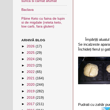
sunca si carnat afumat
Baclava
Pâine Keto cu faina de lupin
si de migdale (reteta keto,
low carb, fara gluten)
Împărțiți aluatu
ARHIVĂ BLOG
Se incalzeste aparat
►
2026
(17)
Închideți fierul și gat
►
2025
(29)
►
2024
(24)
►
2023
(23)
►
2022
(65)
►
2021
(164)
►
2020
(244)
►
2019
(282)
►
2018
(219)
►
2017
(211)
Pudrati cu zahăr pud