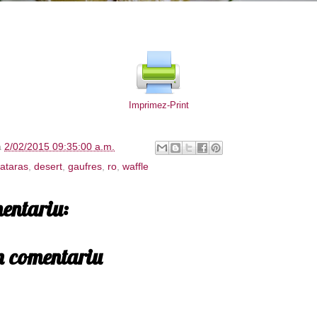
Imprimez-Print
à
2/02/2015 09:35:00 a.m.
ataras
,
desert
,
gaufres
,
ro
,
waffle
entariu:
un comentariu