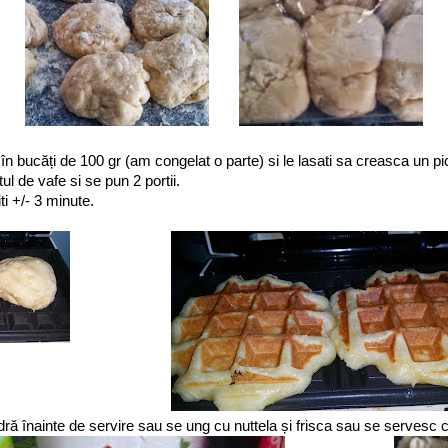
l în bucăți de 100 gr (am congelat o parte) si le lasati sa creasca un p
ul de vafe si se pun 2 portii.
iti +/- 3 minute.
ră înainte de servire sau se ung cu nuttela și frisca sau se servesc c