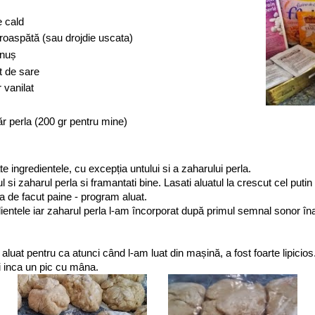
e cald
proaspătă (sau drojdie uscata)
enuș
it de sare
 vanilat
r perla (200 gr pentru mine)
te ingredientele, cu excepția untului si a zaharului perla.
l si zaharul perla si framantati bine. Lasati aluatul la crescut cel putin
a de facut paine - program aluat.
entele iar zaharul perla l-am încorporat după primul semnal sonor în
aluat pentru ca atunci când l-am luat din mașină, a fost foarte lipicios
 inca un pic cu mâna.