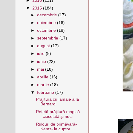
►
2016
(211)
▼
2015
(184)
►
decembrie
(17)
►
noiembrie
(16)
►
octombrie
(18)
►
septembrie
(17)
►
august
(17)
►
iulie
(8)
►
iunie
(22)
►
mai
(18)
►
aprilie
(16)
►
martie
(18)
▼
februarie
(17)
Prăjitura cu lămâie à la
Bernard
Rețetă prăjitură magică
: ciocolată și nuci
Rulouri de primăvară-
Nems- la cuptor