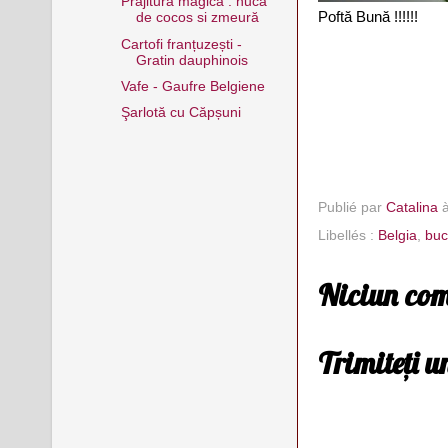
Prăjitură magică : nucă
Poftă Bună !!!!!!
de cocos si zmeură
Cartofi franțuzești -
Gratin dauphinois
Vafe - Gaufre Belgiene
Şarlotă cu Căpșuni
Publié par
Catalina
Libellés :
Belgia
,
buc
Niciun com
Trimiteți 