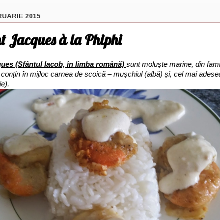
RUARIE 2015
t Jacques à la Phiphi
ques (Sfântul Iacob, în limba română)
sunt moluște marine, din famil
e conțin în mijloc carnea de scoică – mușchiul (albă) și, cel mai adese
ie).