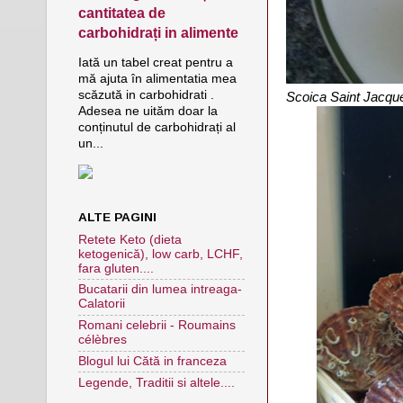
cantitatea de
carbohidrați in alimente
Iată un tabel creat pentru a
mă ajuta în alimentatia mea
scăzută in carbohidrati .
Scoica Saint Jacque
Adesea ne uităm doar la
conținutul de carbohidrați al
un...
ALTE PAGINI
Retete Keto (dieta
ketogenică), low carb, LCHF,
fara gluten....
Bucatarii din lumea intreaga-
Calatorii
Romani celebrii - Roumains
célèbres
Blogul lui Cătă in franceza
Legende, Traditii si altele....