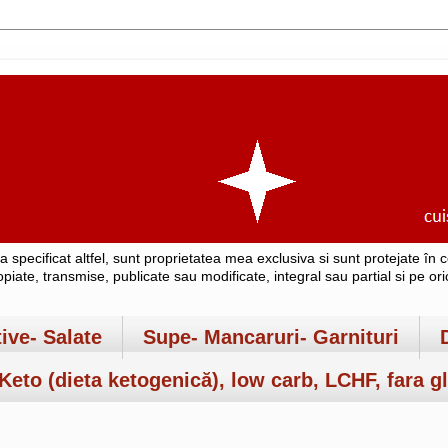
-a specificat altfel, sunt proprietatea mea exclusiva si sunt protejate î
copiate, transmise, publicate sau modificate, integral sau partial si pe o
tive- Salate
Supe- Mancaruri- Garnituri
Keto (dieta ketogenică), low carb, LCHF, fara gl