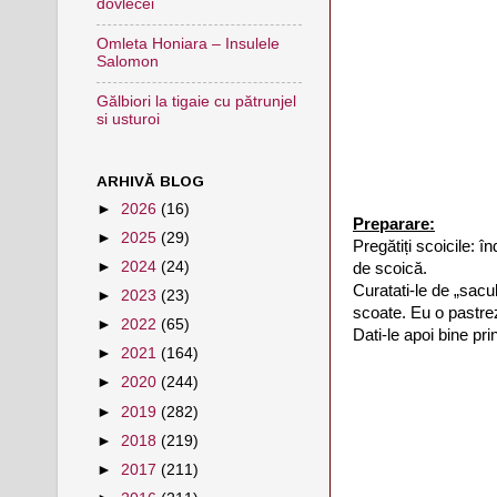
dovlecei
Omleta Honiara – Insulele
Salomon
Gălbiori la tigaie cu pătrunjel
si usturoi
ARHIVĂ BLOG
►
2026
(16)
Preparare:
►
2025
(29)
Pregătiți scoicile: î
►
2024
(24)
de scoică.
Curatati-le de „sacu
►
2023
(23)
scoate. Eu o pastre
►
2022
(65)
Dati-le apoi bine prin
►
2021
(164)
►
2020
(244)
►
2019
(282)
►
2018
(219)
►
2017
(211)