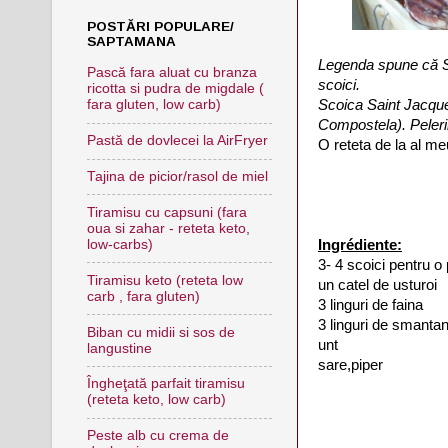
POSTĂRI POPULARE/
SAPTAMANA
Legenda spune că Sfâ
Pască fara aluat cu branza
scoici.
ricotta si pudra de migdale (
Scoica Saint Jacques
fara gluten, low carb)
Compostela). Pelerin
Pastă de dovlecei la AirFryer
O reteta de la al meu
Tajina de picior/rasol de miel
Tiramisu cu capsuni (fara
oua si zahar - reteta keto,
Ingrédiente:
low-carbs)
3- 4 scoici pentru 
Tiramisu keto (reteta low
un catel de usturoi
carb , fara gluten)
3 linguri de faina
3 linguri de smanta
Biban cu midii si sos de
unt
langustine
sare,piper
Îngheţată parfait tiramisu
(reteta keto, low carb)
Peste alb cu crema de