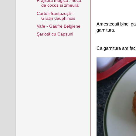
Prăjitură magică : nucă
de cocos si zmeură
Cartofi franțuzești -
Gratin dauphinois
Amestecati bine, gat
Vafe - Gaufre Belgiene
garnitura.
Şarlotă cu Căpșuni
Ca garnitura am facu