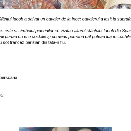
ntul Iacob a salvat un cavaler de la înec; cavalerul a ieșit la supraf
 este și simbolul pelerinilor ce vizitau altarul sfântului Iacob din Spa
ii purtau cu ei o cochilie și primeau pomană cât puteau lua în cochili
 sot francez parizian din tata-n fiu.
o persoana
na