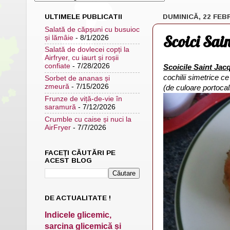
ULTIMELE PUBLICATII
DUMINICĂ, 22 FEB
Salată de căpșuni cu busuioc
Scoici Sain
și lămâie
- 8/1/2026
Salată de dovlecei copți la
Airfryer, cu iaurt și roșii
confiate
- 7/28/2026
Scoicile Saint Jac
cochilii simetrice c
Sorbet de ananas și
zmeură
- 7/15/2026
(de culoare portocal
Frunze de viță-de-vie în
saramură
- 7/12/2026
Crumble cu caise și nuci la
AirFryer
- 7/7/2026
FACEȚI CĂUTĂRI PE
ACEST BLOG
DE ACTUALITATE !
Indicele glicemic,
sarcina glicemică și