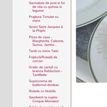
Sarmalute de post in foi
de vita cu quinoa si
legume
Prajitura Tortulet cu
mere
Scoici Saint Jacques à
la Phiphi
Pizza de casa -
Margherita, Calzone,
Sunca, Jambo...
Tartă cu mere Tatin
Friptură/Ruladă de
curcan
Gratin de cartofi cu
branza Reblochon -
Tartiflette
Supa\crema de
butternut-dovleac
Rulada cu Nutella
Sandwich la cuptor :
Croque-Monsieur