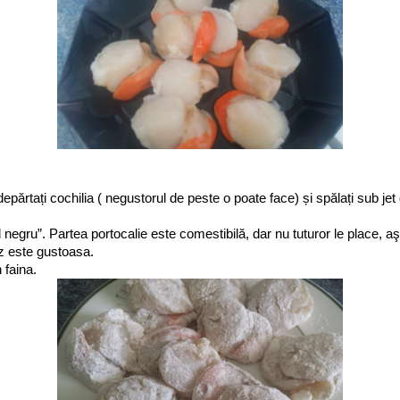
ndepărtați cochilia ( negustorul de peste o poate face) și spălați sub j
l negru”. Partea portocalie este comestibilă, dar nu tuturor le place, 
z este gustoasa.
 faina.