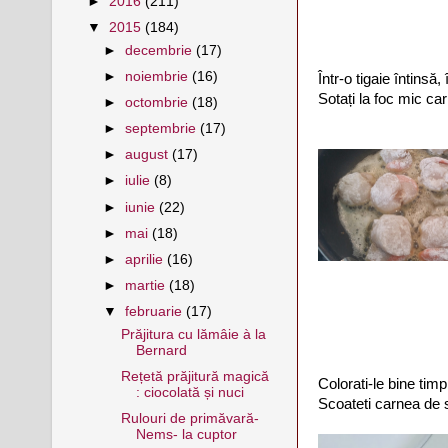
►
2016
(211)
▼
2015
(184)
►
decembrie
(17)
►
noiembrie
(16)
Într-o tigaie întinsă, 
Sotați la foc mic ca
►
octombrie
(18)
►
septembrie
(17)
►
august
(17)
►
iulie
(8)
►
iunie
(22)
►
mai
(18)
►
aprilie
(16)
►
martie
(18)
▼
februarie
(17)
Prăjitura cu lămâie à la
Bernard
Rețetă prăjitură magică
Colorati-le bine tim
: ciocolată și nuci
Scoateti carnea de s
Rulouri de primăvară-
Nems- la cuptor