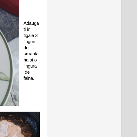
Adauga
ti in
tigaie 3
linguri
de
smanta
na si o
lingura
de
faina.