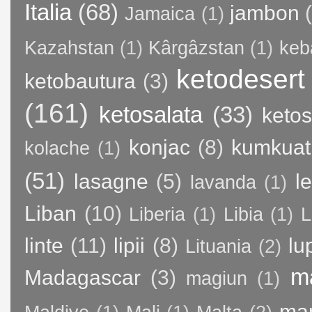
Italia
(68)
jambon
Jamaica
(1)
Kazahstan
(1)
Kârgâzstan
(1)
keb
ketodesert
ketobautura
(3)
(161)
ketosalata
(33)
keto
konjac
(8)
kumkuat
kolache
(1)
(51)
lasagne
(5)
l
lavanda
(1)
Liban
(10)
Liberia
(1)
Libia
(1)
L
linte
(11)
lipii
(8)
lu
Lituania
(2)
m
Madagascar
(3)
magiun
(1)
ma