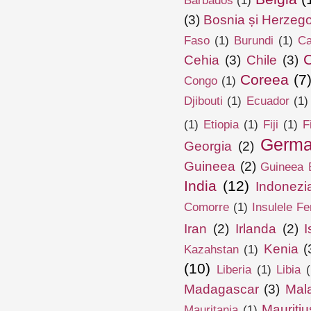
Barbados
(1)
(3)
Bosnia și Herzeg
Faso
(1)
Burundi
(1)
Ca
Cehia
(3)
Chile
(3)
Coreea
(7
Congo
(1)
Djibouti
(1)
Ecuador
(1)
(1)
Etiopia
(1)
Fiji
(1)
F
Germa
Georgia
(2)
Guineea
(2)
Guineea E
India
(12)
Indonezi
Comorre
(1)
Insulele Fe
Iran
(2)
Irlanda
(2)
I
Kenia
(
Kazahstan
(1)
(10)
Liberia
(1)
Libia
(
Madagascar
(3)
Mal
Mauritiu
Mauritania
(1)