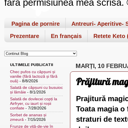
fara permisiunea mea scrisa. ©
Pagina de pornire
Antreuri- Aperitive- 
Prezentare
En français
Retete Keto (
ULTIMELE PUBLICATII
MARȚI, 10 FEBRU
Chec pufos cu căpșuni și
vanilie (fără lactoză și fără
Prăjitură magi
ouă)
- 8/8/2026
Salată de căpșuni cu busuioc
și lămâie
- 8/1/2026
Prajitură magic
Salată de dovlecei copți la
Airfryer, cu iaurt și roșii
Toata magia o 
confiate
- 7/28/2026
Sorbet de ananas și
straturi de text
zmeură
- 7/15/2026
Frunze de viță-de-vie în