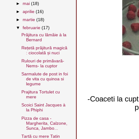
►
mai
(18)
►
aprilie
(16)
►
martie
(18)
▼
februarie
(17)
Prăjitura cu lămâie à la
Bernard
Rețetă prăjitură magică
: ciocolată și nuci
Rulouri de primăvară-
Nems- la cuptor
Sarmalute de post in foi
de vita cu quinoa si
legume
Prajitura Tortulet cu
mere
-Coaceti la cupt
Scoici Saint Jacques à
p
la Phiphi
Pizza de casa -
Margherita, Calzone,
Sunca, Jambo...
Tartă cu mere Tatin