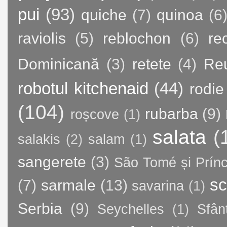
pui
(93)
quiche
(7)
quinoa
(6
raviolis
(5)
reblochon
(6)
re
Dominicană
(3)
retete
(4)
Re
robotul kitchenaid
(44)
rodie
(104)
rubarba
(9)
roșcove
(1)
salata
(
salakis
(2)
salam
(1)
sangerete
(3)
São Tomé și Prínc
sc
(7)
sarmale
(13)
savarina
(1)
Serbia
(9)
Seychelles
(1)
Sfân