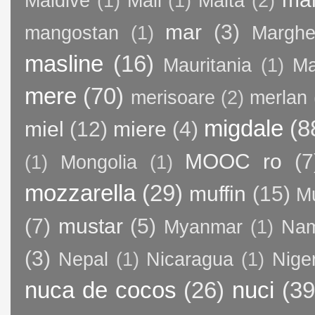
Maldive
(1)
Mali
(1)
Malta
(2)
mar
(3)
mangostan
(1)
Margher
masline
(16)
Mauritania
(1)
Ma
mere
(70)
merisoare
(2)
merlan
migdale
(8
miel
(12)
miere
(4)
MOOC ro
(7
(1)
Mongolia
(1)
mozzarella
(29)
muffin
(15)
M
(7)
mustar
(5)
Myanmar
(1)
Nam
(3)
Nepal
(1)
Nicaragua
(1)
Nige
nuca de cocos
(26)
nuci
(39