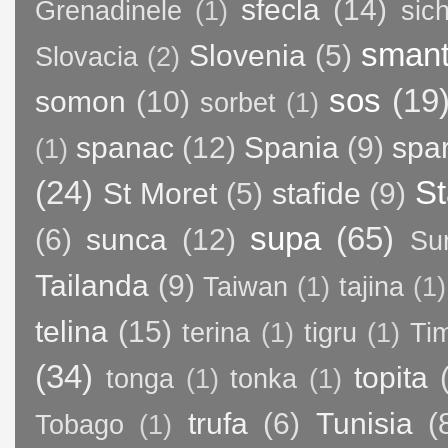
sfecla
(14)
Grenadinele
(1)
sic
sman
Slovenia
(5)
Slovacia
(2)
sos
(19
somon
(10)
sorbet
(1)
spanac
(12)
Spania
(9)
spa
(1)
(24)
St
St Moret
(5)
stafide
(9)
supa
(65)
(6)
sunca
(12)
Su
Tailanda
(9)
Taiwan
(1)
tajina
(1)
telina
(15)
terina
(1)
tigru
(1)
Ti
(34)
topita
tonga
(1)
tonka
(1)
trufa
(6)
Tunisia
(
Tobago
(1)