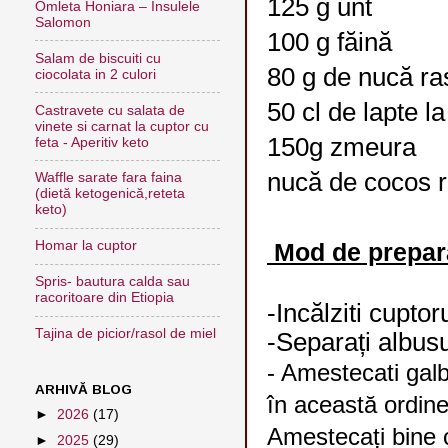
125 g unt
Omleta Honiara – Insulele
Salomon
100 g făină
Salam de biscuiti cu
80 g de nucă r
ciocolata in 2 culori
50 cl de lapte 
Castravete cu salata de
vinete si carnat la cuptor cu
150g zmeura
feta - Aperitiv keto
nucă de cocos 
Waffle sarate fara faina
(dietă ketogenică,reteta
keto)
Mod de prepar
Homar la cuptor
Spris- bautura calda sau
racoritoare din Etiopia
-Incălziti cuptor
Tajina de picior/rasol de miel
-Separați albusu
- Amestecati gal
ARHIVĂ BLOG
în această ordine
►
2026
(17)
Amestecați bine 
►
2025
(29)