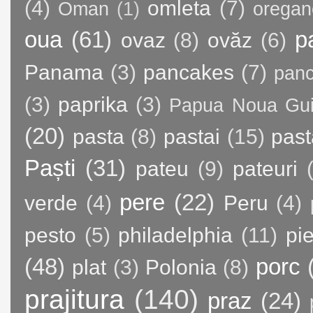
(4)
omleta
(7)
Oman
(1)
oregan
oua
(61)
p
ovaz
(8)
ovăz
(6)
Panama
(3)
pancakes
(7)
panc
(3)
paprika
(3)
Papua Noua Gu
(20)
pasta
(8)
pastai
(15)
past
Paști
(31)
pateu
(9)
pateuri
pere
(22)
verde
(4)
Peru
(4)
pesto
(5)
philadelphia
(11)
pie
(48)
porc
plat
(3)
Polonia
(8)
prajitura
(140)
praz
(24)