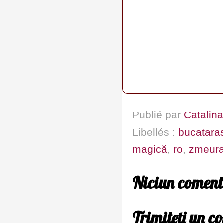
Publié par
Catalina
Libellés :
bucatara
magică
,
ro
,
zmeur
Niciun coment
Trimiteți un c