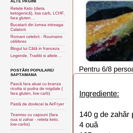
ALTE PAGINI
Retete Keto (dieta
ketogenică), low carb, LCHF,
fara gluten....
Bucatarii din lumea intreaga-
Calatorii
Romani celebrii - Roumains
célèbres
Blogul lui Cătă in franceza
Legende, Traditii si altele....
Pentru 6/8 pers
POSTĂRI POPULARE/
SAPTAMANA
Pască fara aluat cu branza
ricotta si pudra de migdale (
Ingrediente:
fara gluten, low carb)
Pastă de dovlecei la AirFryer
140 g de zahăr
Tiramisu cu capsuni (fara
oua si zahar - reteta keto,
4 ouă
low-carbs)