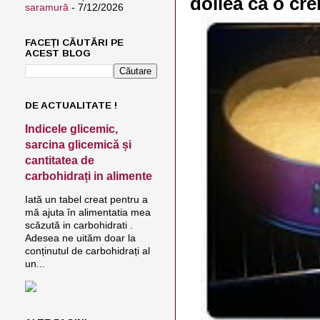
doilea ca o cr
saramură
- 7/12/2026
FACEȚI CĂUTĂRI PE
ACEST BLOG
DE ACTUALITATE !
Indicele glicemic,
sarcina glicemică și
cantitatea de
carbohidrați in alimente
Iată un tabel creat pentru a
mă ajuta în alimentatia mea
scăzută in carbohidrati .
Adesea ne uităm doar la
conținutul de carbohidrați al
un...