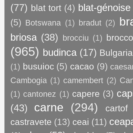
(77)
blat-génoise
blat tort
(4)
br
(5)
Botswana
(1)
bradut
(2)
briosa
(38)
brocco
brocciu
(1)
(965)
budinca
(17)
Bulgaria
busuioc
(5)
cacao
(9)
(1)
caesa
Cambogia
(1)
camembert
(2)
Ca
cap
capere
(3)
(1)
cantonez
(1)
carne
(294)
(43)
cartof
ceap
castravete
(13)
ceai
(11)