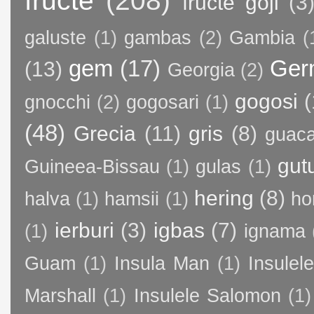
fructe goji
(3
galuste
(1)
gambas
(2)
Gambia
(
gem
(17)
Ger
(13)
Georgia
(2)
gogosi
(
gnocchi
(2)
gogosari
(1)
(48)
Grecia
(11)
gris
(8)
guac
gut
Guineea-Bissau
(1)
gulas
(1)
hering
(8)
halva
(1)
hamsii
(1)
ho
ierburi
(3)
igbas
(7)
(1)
ignama
Guam
(1)
Insula Man
(1)
Insule
Marshall
(1)
Insulele Salomon
(1)