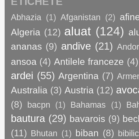
ETICHETE
afin
Abhazia
(1)
Afganistan
(2)
aluat
(124)
Algeria
(12)
al
andive
(21)
ananas
(9)
Andor
ansoa
(4)
Antilele franceze
(4)
ardei
(55)
Argentina
(7)
Arme
avoc
Australia
(3)
Austria
(12)
(8)
bacpn
(1)
Bahamas
(1)
Bah
bautura
(29)
bavarois
(9)
bec
(11)
biban
(8)
Bhutan
(1)
bibili