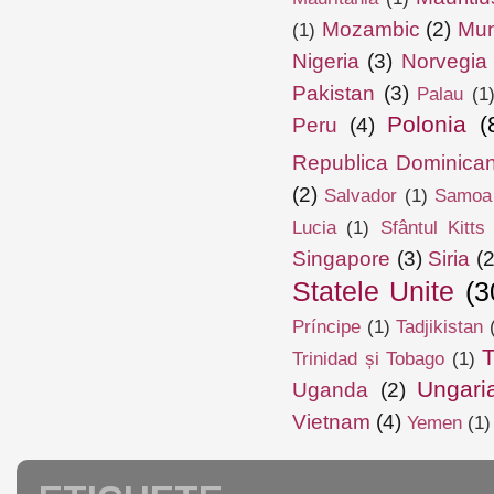
Mozambic
(2)
Mun
(1)
Nigeria
(3)
Norvegia
Pakistan
(3)
Palau
(1
Polonia
(
Peru
(4)
Republica Dominica
(2)
Salvador
(1)
Samoa
Lucia
(1)
Sfântul Kitts
Singapore
(3)
Siria
(2
Statele Unite
(3
Príncipe
(1)
Tadjikistan
T
Trinidad și Tobago
(1)
Ungari
Uganda
(2)
Vietnam
(4)
Yemen
(1)