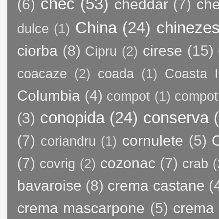
chec
(53)
(6)
cheddar
(7)
ch
China
(24)
chineze
dulce
(1)
ciorba
(8)
cirese
(15)
Cipru
(2)
coacaze
(2)
coada
(1)
Coasta I
Columbia
(4)
compot
(1)
compot
conopida
(24)
conserva
(3)
(7)
cornulete
(5)
C
coriandru
(1)
(7)
cozonac
(7)
covrig
(2)
crab
(
bavaroise
(8)
crema castane
(
crema mascarpone
(5)
crema 