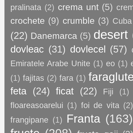
crema unt
(5)
pralinata
(2)
crem
crochete
(9)
crumble
(3)
Cuba
desert
(22)
Danemarca
(5)
dovleac
(31)
dovlecel
(57)
Emiratele Arabe Unite
(1)
eo
(1)
faraglut
(1)
fajitas
(2)
fara
(1)
feta
(24)
ficat
(22)
Fiji
(1)
floareasoarelui
(1)
foi de vita
(2)
Franta
(163)
frangipane
(1)
fructe
(208)