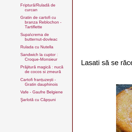
Friptură/Ruladă de
curcan
Gratin de cartofi cu
branza Reblochon -
Tartiflette
Supa\crema de
butternut-dovleac
Rulada cu Nutella
Sandwich la cuptor :
Croque-Monsieur
Lasati să se răce
Prăjitură magică : nucă
de cocos si zmeură
Cartofi franțuzești -
Gratin dauphinois
Vafe - Gaufre Belgiene
Şarlotă cu Căpșuni