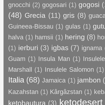
gogosi
(
gnocchi
(2)
gogosari
(1)
(48)
Grecia
(11)
gris
(8)
guac
gut
Guineea-Bissau
(1)
gulas
(1)
hering
(8)
halva
(1)
hamsii
(1)
ho
ierburi
(3)
igbas
(7)
(1)
ignama
Guam
(1)
Insula Man
(1)
Insule
Marshall
(1)
Insulele Salomon
(1)
Italia
(68)
jambon
Jamaica
(1)
Kazahstan
(1)
Kârgâzstan
(1)
keb
ketodesert
ketobautura
(3)