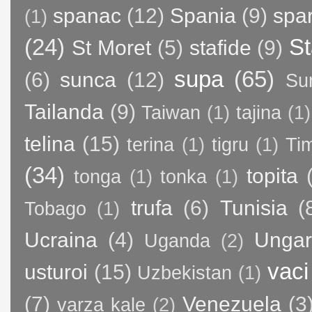
spanac
(12)
Spania
(9)
spa
(1)
(24)
St
St Moret
(5)
stafide
(9)
supa
(65)
(6)
sunca
(12)
Su
Tailanda
(9)
Taiwan
(1)
tajina
(1)
telina
(15)
terina
(1)
tigru
(1)
Ti
(34)
topita
tonga
(1)
tonka
(1)
trufa
(6)
Tunisia
(
Tobago
(1)
Ucraina
(4)
Ungar
Uganda
(2)
vaci
usturoi
(15)
Uzbekistan
(1)
(7)
Venezuela
(3
varza kale
(2)