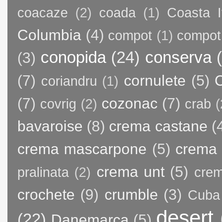
coacaze
(2)
coada
(1)
Coasta I
Columbia
(4)
compot
(1)
compot
conopida
(24)
conserva
(3)
(7)
cornulete
(5)
C
coriandru
(1)
(7)
cozonac
(7)
covrig
(2)
crab
(
bavaroise
(8)
crema castane
(
crema mascarpone
(5)
crema 
crema unt
(5)
pralinata
(2)
crem
crochete
(9)
crumble
(3)
Cuba
desert
(22)
Danemarca
(5)