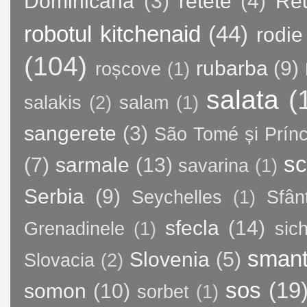
Dominicană
(3)
retete
(4)
Re
robotul kitchenaid
(44)
rodie
(104)
rubarba
(9)
roșcove
(1)
salata
(
salakis
(2)
salam
(1)
sangerete
(3)
São Tomé și Prínc
sc
(7)
sarmale
(13)
savarina
(1)
Serbia
(9)
Seychelles
(1)
Sfân
sfecla
(14)
Grenadinele
(1)
sic
sman
Slovenia
(5)
Slovacia
(2)
sos
(19
somon
(10)
sorbet
(1)