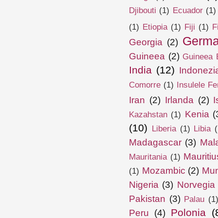
Djibouti
(1)
Ecuador
(1)
(1)
Etiopia
(1)
Fiji
(1)
F
Germa
Georgia
(2)
Guineea
(2)
Guineea E
India
(12)
Indonezi
Comorre
(1)
Insulele Fe
Iran
(2)
Irlanda
(2)
I
Kenia
(
Kazahstan
(1)
(10)
Liberia
(1)
Libia
(
Madagascar
(3)
Mal
Mauritiu
Mauritania
(1)
Mozambic
(2)
Mun
(1)
Nigeria
(3)
Norvegia
Pakistan
(3)
Palau
(1
Polonia
(
Peru
(4)