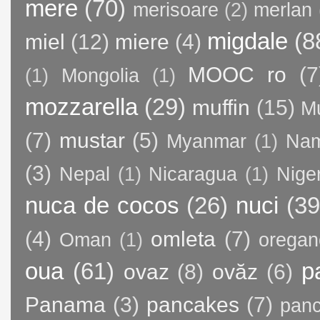
mere
(70)
merisoare
(2)
merlan
migdale
(8
miel
(12)
miere
(4)
MOOC ro
(7
(1)
Mongolia
(1)
mozzarella
(29)
muffin
(15)
M
(7)
mustar
(5)
Myanmar
(1)
Nam
(3)
Nepal
(1)
Nicaragua
(1)
Nige
nuca de cocos
(26)
nuci
(39
(4)
omleta
(7)
Oman
(1)
oregan
oua
(61)
p
ovaz
(8)
ovăz
(6)
Panama
(3)
pancakes
(7)
panc