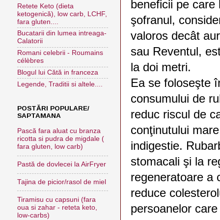
beneficii pe care
Retete Keto (dieta
ketogenică), low carb, LCHF,
şofranul, consid
fara gluten....
valoros decât au
Bucatarii din lumea intreaga-
Calatorii
sau Reventul, es
Romani celebrii - Roumains
célèbres
la doi metri.
Blogul lui Cătă in franceza
Ea se foloseşte în
Legende, Traditii si altele....
consumului de ru
POSTĂRI POPULARE/
reduc riscul de c
SAPTAMANA
conţinutului mare
Pască fara aluat cu branza
ricotta si pudra de migdale (
indigestie. Rubar
fara gluten, low carb)
stomacali şi la r
Pastă de dovlecei la AirFryer
regeneratoare a c
Tajina de picior/rasol de miel
reduce colestero
Tiramisu cu capsuni (fara
persoanelor care
oua si zahar - reteta keto,
low-carbs)