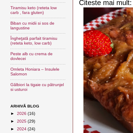
Citeste mai mult
Tiramisu keto (reteta low
carb , fara gluten)
Biban cu midii si sos de
langustine
Îngheţată parfait tiramisu
(reteta keto, low carb)
Peste alb cu crema de
dovlecei
Omleta Honiara – Insulele
Salomon
Gălbiori la tigaie cu pătrunjel
si usturoi
ARHIVĂ BLOG
►
2026
(16)
►
2025
(29)
►
2024
(24)