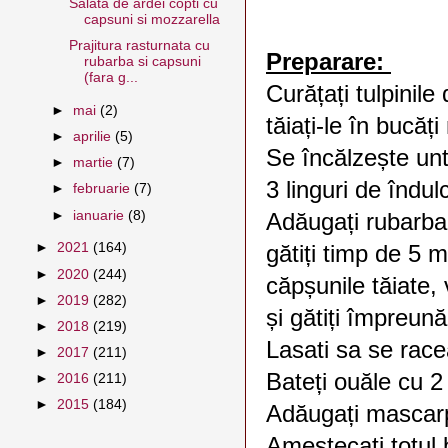
Salata de ardei copti cu
capsuni si mozzarella
Prajitura rasturnata cu
Preparare:
rubarba si capsuni
(fara g...
Curățați tulpinile
►
mai
(2)
tăiați-le în bucăți
►
aprilie
(5)
Se încălzește untu
►
martie
(7)
3 linguri de îndul
►
februarie
(7)
►
ianuarie
(8)
Adăugați rubarba
►
2021
(164)
gătiți timp de 5 
►
2020
(244)
căpșunile tăiate, 
►
2019
(282)
și gătiți împreun
►
2018
(219)
Lasati sa se rac
►
2017
(211)
Bateți ouăle cu 2 
►
2016
(211)
►
2015
(184)
Adăugați mascarpo
Amestecati totul 