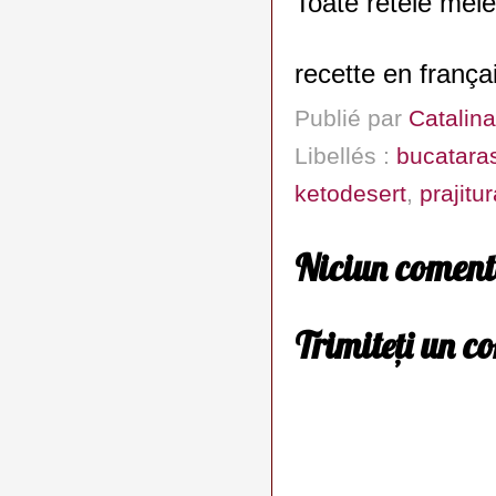
Toate retele mele
recette en frança
Publié par
Catalina
Libellés :
bucatara
ketodesert
,
prajitu
Niciun coment
Trimiteți un c