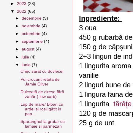
►
2023
(23)
▼
2022
(65)
Ingrediente:
►
decembrie
(9)
►
noiembrie
(4)
3 oua
►
octombrie
(4)
450 g rubarbă de
►
septembrie
(4)
150 g de căpșun
►
august
(4)
2+3 linguri de in
►
iulie
(4)
1 lingurita aroma
▼
iunie
(7)
Chec sarat cu dovlecei
vanilie
Pui crocant reteta de
2 linguri bune de
Jamie Oliver
Dulceată de cireșe fără
1 lingura faina 
zahăr ( low carb)
1 lingurita
tărâțe
Lup de mare/ Biban cu
ardei si rosii gătit in
120 g de masca
pap...
25 g de unt
Sparanghel la gratar cu
lamaie si parmezan