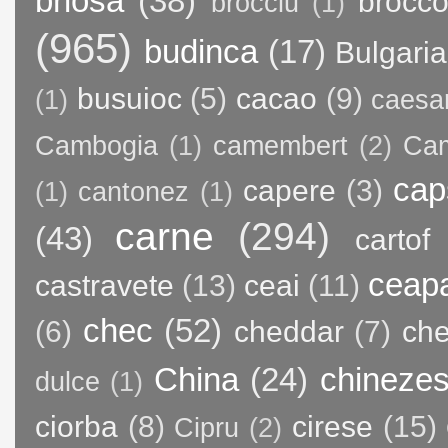
briosa
(38)
brocco
brocciu
(1)
(965)
budinca
(17)
Bulgaria
busuioc
(5)
cacao
(9)
(1)
caesa
Cambogia
(1)
camembert
(2)
Ca
cap
capere
(3)
(1)
cantonez
(1)
carne
(294)
(43)
cartof
ceap
castravete
(13)
ceai
(11)
chec
(52)
(6)
cheddar
(7)
ch
China
(24)
chineze
dulce
(1)
ciorba
(8)
cirese
(15)
Cipru
(2)