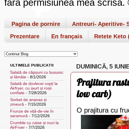
fara permisiunea mea scrisa. ©
Pagina de pornire
Antreuri- Aperitive- 
Prezentare
En français
Retete Keto (
ULTIMELE PUBLICATII
DUMINICĂ, 5 IUNI
Salată de căpșuni cu busuioc
și lămâie
- 8/1/2026
Prajitura rast
Salată de dovlecei copți la
Airfryer, cu iaurt și roșii
low carb)
confiate
- 7/28/2026
Sorbet de ananas și
zmeură
- 7/15/2026
O prajitura cu fr
Frunze de viță-de-vie în
saramură
- 7/12/2026
Crumble cu caise și nuci la
AirFryer
- 7/7/2026