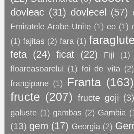
dovleac
(31)
dovlecel
(57)
Emiratele Arabe Unite
(1)
eo
(1)
faraglut
(1)
fajitas
(2)
fara
(1)
feta
(24)
ficat
(22)
Fiji
(1)
floareasoarelui
(1)
foi de vita
(2)
Franta
(163)
frangipane
(1)
fructe
(207)
fructe goji
(3
galuste
(1)
gambas
(2)
Gambia
(
gem
(17)
Ger
(13)
Georgia
(2)