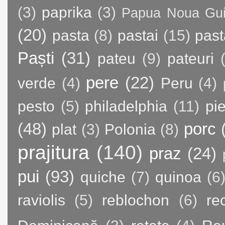
(3)
paprika
(3)
Papua Noua Gu
(20)
pasta
(8)
pastai
(15)
past
Paști
(31)
pateu
(9)
pateuri
pere
(22)
verde
(4)
Peru
(4)
pesto
(5)
philadelphia
(11)
pie
(48)
porc
plat
(3)
Polonia
(8)
prajitura
(140)
praz
(24)
pui
(93)
quiche
(7)
quinoa
(6
raviolis
(5)
reblochon
(6)
re