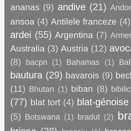
andive
(21)
ananas
(9)
Andor
ansoa
(4)
Antilele franceze
(4)
ardei
(55)
Argentina
(7)
Arme
avoc
Australia
(3)
Austria
(12)
(8)
bacpn
(1)
Bahamas
(1)
Bah
bautura
(29)
bavarois
(9)
bec
(11)
biban
(8)
Bhutan
(1)
bibili
(77)
blat-génoise
blat tort
(4)
br
(5)
Botswana
(1)
bradut
(2)