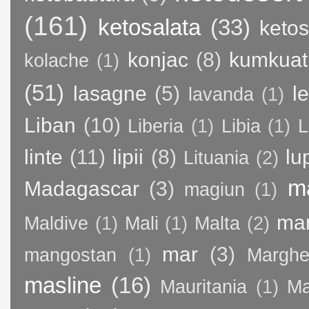
(161)
ketosalata
(33)
keto
konjac
(8)
kumkuat
kolache
(1)
(51)
lasagne
(5)
l
lavanda
(1)
Liban
(10)
Liberia
(1)
Libia
(1)
L
linte
(11)
lipii
(8)
lu
Lituania
(2)
m
Madagascar
(3)
magiun
(1)
ma
Maldive
(1)
Mali
(1)
Malta
(2)
mar
(3)
mangostan
(1)
Margher
masline
(16)
Mauritania
(1)
Ma