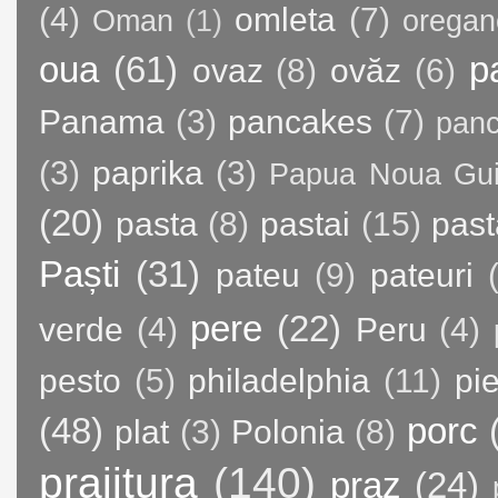
(4)
omleta
(7)
Oman
(1)
oregan
oua
(61)
p
ovaz
(8)
ovăz
(6)
Panama
(3)
pancakes
(7)
panc
(3)
paprika
(3)
Papua Noua Gu
(20)
pasta
(8)
pastai
(15)
past
Paști
(31)
pateu
(9)
pateuri
pere
(22)
verde
(4)
Peru
(4)
pesto
(5)
philadelphia
(11)
pie
(48)
porc
plat
(3)
Polonia
(8)
prajitura
(140)
praz
(24)