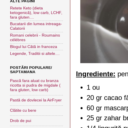
ALTE PAGINI
Retete Keto (dieta
ketogenică), low carb, LCHF,
fara gluten....
Bucatarii din lumea intreaga-
Calatorii
Romani celebrii - Roumains
célèbres
Blogul lui Cătă in franceza
Legende, Traditii si altele....
POSTĂRI POPULARE/
SAPTAMANA
Ingrediente:
pent
Pască fara aluat cu branza
ricotta si pudra de migdale (
1 ou
fara gluten, low carb)
20 gr cacao f
Pastă de dovlecei la AirFryer
60 gr masca
Clătite cu bere
25 gr zahar 
Drob de pui