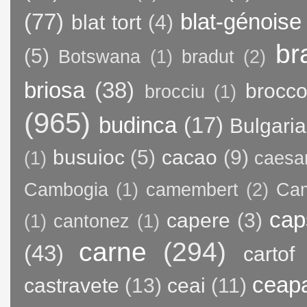
(77)
blat-génoise
blat tort
(4)
br
(5)
Botswana
(1)
bradut
(2)
briosa
(38)
brocco
brocciu
(1)
(965)
budinca
(17)
Bulgaria
busuioc
(5)
cacao
(9)
(1)
caesa
Cambogia
(1)
camembert
(2)
Ca
cap
capere
(3)
(1)
cantonez
(1)
carne
(294)
(43)
cartof
ceap
castravete
(13)
ceai
(11)