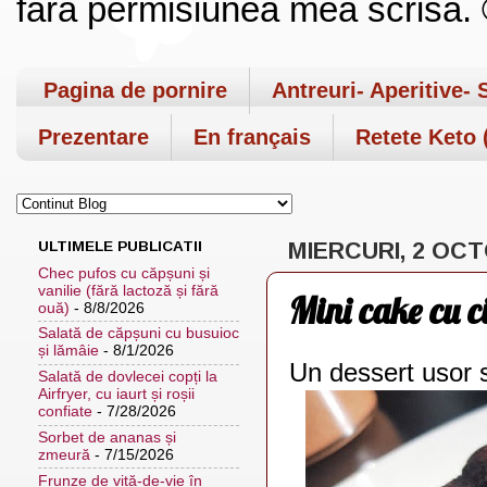
fara permisiunea mea scrisa. ©
Pagina de pornire
Antreuri- Aperitive- 
Prezentare
En français
Retete Keto (
ULTIMELE PUBLICATII
MIERCURI, 2 OC
Chec pufos cu căpșuni și
vanilie (fără lactoză și fără
Mini cake cu c
ouă)
- 8/8/2026
Salată de căpșuni cu busuioc
și lămâie
- 8/1/2026
Un dessert usor s
Salată de dovlecei copți la
Airfryer, cu iaurt și roșii
confiate
- 7/28/2026
Sorbet de ananas și
zmeură
- 7/15/2026
Frunze de viță-de-vie în