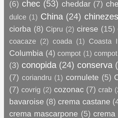
chec
(53)
(6)
cheddar
(7)
ch
China
(24)
chineze
dulce
(1)
ciorba
(8)
cirese
(15)
Cipru
(2)
coacaze
(2)
coada
(1)
Coasta I
Columbia
(4)
compot
(1)
compot
conopida
(24)
conserva
(3)
(7)
cornulete
(5)
C
coriandru
(1)
(7)
cozonac
(7)
covrig
(2)
crab
(
bavaroise
(8)
crema castane
(
crema mascarpone
(5)
crema 