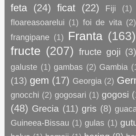
feta
(24)
ficat
(22)
Fiji
(1)
floareasoarelui
(1)
foi de vita
(2)
Franta
(163)
frangipane
(1)
fructe
(207)
fructe goji
(3
galuste
(1)
gambas
(2)
Gambia
(
gem
(17)
Ger
(13)
Georgia
(2)
gogosi
(
gnocchi
(2)
gogosari
(1)
(48)
Grecia
(11)
gris
(8)
guac
gut
Guineea-Bissau
(1)
gulas
(1)