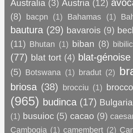
avoc
Australia
(3)
Austria
(12)
(8)
bacpn
(1)
Bahamas
(1)
Bah
bautura
(29)
bavarois
(9)
bec
(11)
biban
(8)
Bhutan
(1)
bibili
(77)
blat-génoise
blat tort
(4)
br
(5)
Botswana
(1)
bradut
(2)
briosa
(38)
brocco
brocciu
(1)
(965)
budinca
(17)
Bulgaria
busuioc
(5)
cacao
(9)
(1)
caesa
Cambogia
(1)
camembert
(2)
Ca