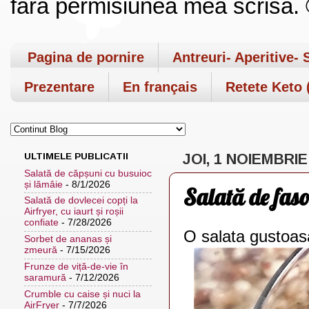
fara permisiunea mea scrisa. ©
Pagina de pornire
Antreuri- Aperitive- 
Prezentare
En français
Retete Keto (
ULTIMELE PUBLICATII
JOI, 1 NOIEMBRIE
Salată de căpșuni cu busuioc
și lămâie
- 8/1/2026
Salată de faso
Salată de dovlecei copți la
Airfryer, cu iaurt și roșii
confiate
- 7/28/2026
O salata gustoa
Sorbet de ananas și
zmeură
- 7/15/2026
Frunze de viță-de-vie în
saramură
- 7/12/2026
Crumble cu caise și nuci la
AirFryer
- 7/7/2026