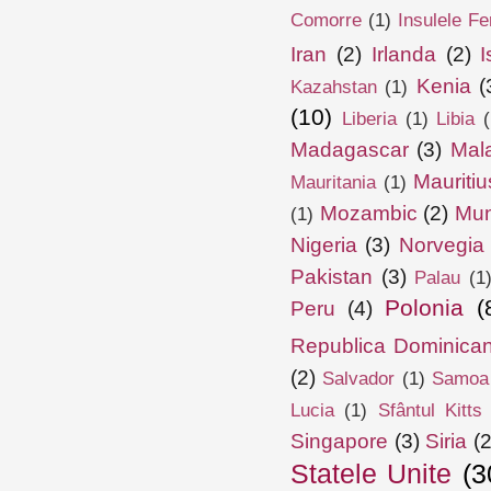
Comorre
(1)
Insulele Fe
Iran
(2)
Irlanda
(2)
I
Kenia
(
Kazahstan
(1)
(10)
Liberia
(1)
Libia
(
Madagascar
(3)
Mal
Mauritiu
Mauritania
(1)
Mozambic
(2)
Mun
(1)
Nigeria
(3)
Norvegia
Pakistan
(3)
Palau
(1
Polonia
(
Peru
(4)
Republica Dominica
(2)
Salvador
(1)
Samoa
Lucia
(1)
Sfântul Kitts
Singapore
(3)
Siria
(2
Statele Unite
(3