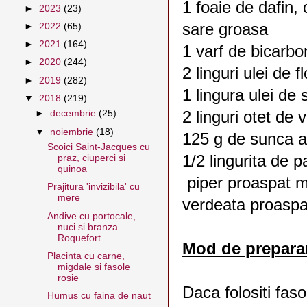
1 foaie de dafin,
►
2023
(23)
sare groasa
►
2022
(65)
►
2021
(164)
1 varf de bicarbo
►
2020
(244)
2 linguri ulei de 
►
2019
(282)
1 lingura ulei de
▼
2018
(219)
2 linguri otet de v
►
decembrie
(25)
▼
noiembrie
(18)
125 g de sunca 
Scoici Saint-Jacques cu
1/2 lingurita de p
praz, ciuperci si
quinoa
piper proaspat m
Prajitura 'invizibila' cu
mere
verdeata proaspat
Andive cu portocale,
nuci si branza
Roquefort
Mod de prepara
Placinta cu carne,
migdale si fasole
rosie
Daca folositi fas
Humus cu faina de naut