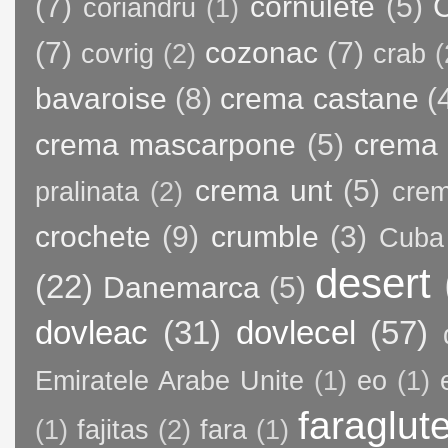
(7)
cornulete
(5)
C
coriandru
(1)
(7)
cozonac
(7)
covrig
(2)
crab
(
bavaroise
(8)
crema castane
(
crema mascarpone
(5)
crema 
crema unt
(5)
pralinata
(2)
crem
crochete
(9)
crumble
(3)
Cuba
desert
(22)
Danemarca
(5)
dovleac
(31)
dovlecel
(57)
Emiratele Arabe Unite
(1)
eo
(1)
faraglut
(1)
fajitas
(2)
fara
(1)