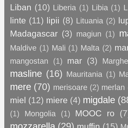
Liban
(10)
Liberia
(1)
Libia
(1)
L
linte
(11)
lipii
(8)
lu
Lituania
(2)
m
Madagascar
(3)
magiun
(1)
ma
Maldive
(1)
Mali
(1)
Malta
(2)
mar
(3)
mangostan
(1)
Margher
masline
(16)
Mauritania
(1)
Ma
mere
(70)
merisoare
(2)
merlan
migdale
(8
miel
(12)
miere
(4)
MOOC ro
(7
(1)
Mongolia
(1)
mozzarella
(29)
muffin
(15)
M