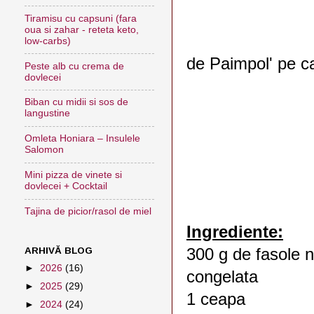
Tiramisu cu capsuni (fara
oua si zahar - reteta keto,
low-carbs)
de Paimpol' pe c
Peste alb cu crema de
dovlecei
Biban cu midii si sos de
langustine
Omleta Honiara – Insulele
Salomon
Mini pizza de vinete si
dovlecei + Cocktail
Tajina de picior/rasol de miel
Ingrediente:
ARHIVĂ BLOG
300 g de fasole 
►
2026
(16)
congelata
►
2025
(29)
1 ceapa
►
2024
(24)