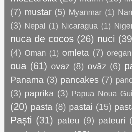
(7)
mustar
(5)
Myanmar
(1)
Nam
(3)
Nepal
(1)
Nicaragua
(1)
Nige
nuca de cocos
(26)
nuci
(39
(4)
omleta
(7)
Oman
(1)
oregan
oua
(61)
p
ovaz
(8)
ovăz
(6)
Panama
(3)
pancakes
(7)
panc
(3)
paprika
(3)
Papua Noua Gu
(20)
pasta
(8)
pastai
(15)
past
Paști
(31)
pateu
(9)
pateuri