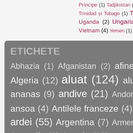
Príncipe
(1)
Tadjikistan
T
Trinidad și Tobago
(1)
Ungari
Uganda
(2)
Vietnam
(4)
Yemen
(1)
ETICHETE
afin
Abhazia
(1)
Afganistan
(2)
aluat
(124)
Algeria
(12)
al
andive
(21)
ananas
(9)
Andor
ansoa
(4)
Antilele franceze
(4)
ardei
(55)
Argentina
(7)
Arme