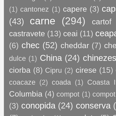
cap
capere
(3)
(1)
cantonez
(1)
carne
(294)
(43)
cartof
ceap
castravete
(13)
ceai
(11)
chec
(52)
(6)
cheddar
(7)
ch
China
(24)
chineze
dulce
(1)
ciorba
(8)
cirese
(15)
Cipru
(2)
coacaze
(2)
coada
(1)
Coasta I
Columbia
(4)
compot
(1)
compot
conopida
(24)
conserva
(3)