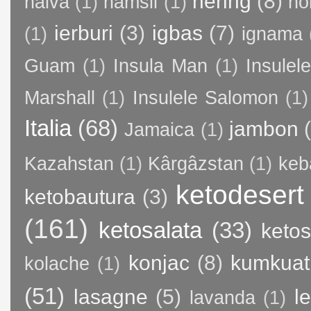
hering
(8)
halva
(1)
hamsii
(1)
ho
ierburi
(3)
igbas
(7)
(1)
ignama
Guam
(1)
Insula Man
(1)
Insule
Marshall
(1)
Insulele Salomon
(1)
Italia
(68)
jambon
Jamaica
(1)
Kazahstan
(1)
Kârgâzstan
(1)
keb
ketodesert
ketobautura
(3)
(161)
ketosalata
(33)
keto
konjac
(8)
kumkuat
kolache
(1)
(51)
lasagne
(5)
l
lavanda
(1)