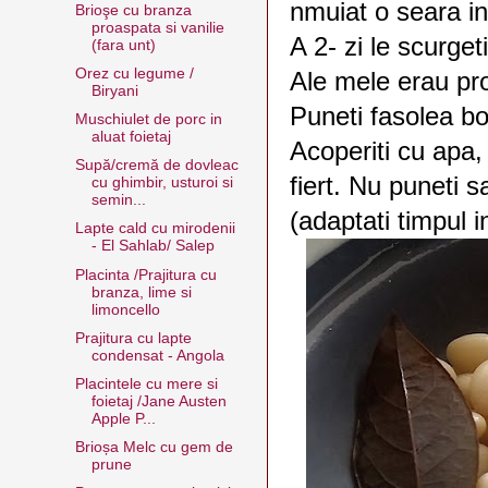
nmuiat o seara in
Brioşe cu branza
proaspata si vanilie
A 2- zi le scurgeti
(fara unt)
Orez cu legume /
Ale mele erau pro
Biryani
Puneti fasolea b
Muschiulet de porc in
aluat foietaj
Acoperiti cu apa, 
Supă/cremă de dovleac
fiert. Nu puneti s
cu ghimbir, usturoi si
semin...
(adaptati timpul in
Lapte cald cu mirodenii
- El Sahlab/ Salep
Placinta /Prajitura cu
branza, lime si
limoncello
Prajitura cu lapte
condensat - Angola
Placintele cu mere si
foietaj /Jane Austen
Apple P...
Brioșa Melc cu gem de
prune