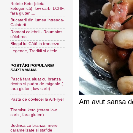
Retete Keto (dieta
ketogenică), low carb, LCHF,
fara gluten....
Bucatarii din lumea intreaga-
Calatorii
Romani celebrii - Roumains
célèbres
Blogul lui Cătă in franceza
Legende, Traditii si altele....
POSTĂRI POPULARE/
SAPTAMANA
Pască fara aluat cu branza
ricotta si pudra de migdale (
fara gluten, low carb)
Pastă de dovlecei la AirFryer
Am avut sansa de
Tiramisu keto (reteta low
carb , fara gluten)
Budinca cu branza, mere
caramelizate si stafide