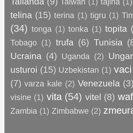
Tailanda
(9)
Taiwan
(1)
tajina
(1)
telina
(15)
terina
(1)
tigru
(1)
Ti
(34)
topita
tonga
(1)
tonka
(1)
trufa
(6)
Tunisia
(
Tobago
(1)
Ucraina
(4)
Ungar
Uganda
(2)
vaci
usturoi
(15)
Uzbekistan
(1)
(7)
Venezuela
(3
varza kale
(2)
vita
(54)
waf
vitel
(8)
visine
(1)
zmeur
Zambia
(1)
Zimbabwe
(2)