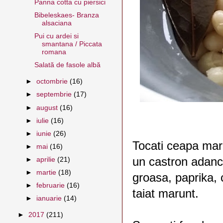
Panna cotta cu piersici
Bibeleskaes- Branza
alsaciana
Pui cu ardei si
smantana / Piccata
romana
Salată de fasole albă
►
octombrie
(16)
►
septembrie
(17)
►
august
(16)
►
iulie
(16)
►
iunie
(26)
Tocati ceapa maru
►
mai
(16)
un castron adanc 
►
aprilie
(21)
►
martie
(18)
groasa, paprika, 
►
februarie
(16)
taiat marunt.
►
ianuarie
(14)
►
2017
(211)