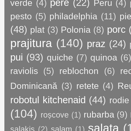
pere
(22)
verde
(4)
Peru
(4)
pesto
(5)
philadelphia
(11)
pie
(48)
porc
plat
(3)
Polonia
(8)
prajitura
(140)
praz
(24)
pui
(93)
quiche
(7)
quinoa
(6
raviolis
(5)
reblochon
(6)
re
Dominicană
(3)
retete
(4)
Re
robotul kitchenaid
(44)
rodie
(104)
rubarba
(9)
roșcove
(1)
salata
(
salakis
(2)
salam
(1)