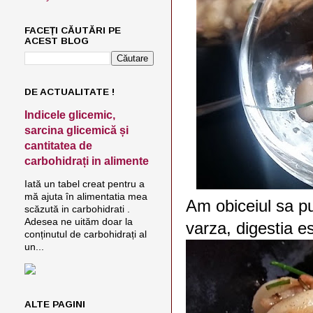
FACEȚI CĂUTĂRI PE
ACEST BLOG
DE ACTUALITATE !
Indicele glicemic,
sarcina glicemică și
cantitatea de
carbohidrați in alimente
Iată un tabel creat pentru a
mă ajuta în alimentatia mea
Am obiceiul sa pu
scăzută in carbohidrati .
Adesea ne uităm doar la
varza, digestia e
conținutul de carbohidrați al
un...
ALTE PAGINI