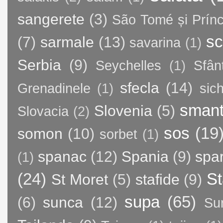
sangerete
(3)
São Tomé și Prínc
sc
(7)
sarmale
(13)
savarina
(1)
Serbia
(9)
Seychelles
(1)
Sfân
sfecla
(14)
Grenadinele
(1)
sic
sman
Slovenia
(5)
Slovacia
(2)
sos
(19
somon
(10)
sorbet
(1)
spanac
(12)
Spania
(9)
spa
(1)
(24)
St
St Moret
(5)
stafide
(9)
supa
(65)
(6)
sunca
(12)
Su