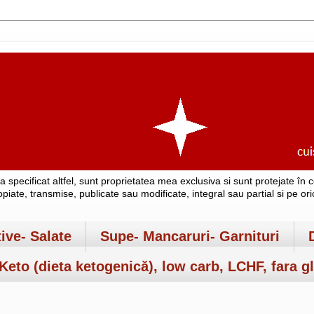
-a specificat altfel, sunt proprietatea mea exclusiva si sunt protejate î
copiate, transmise, publicate sau modificate, integral sau partial si pe o
tive- Salate
Supe- Mancaruri- Garnituri
Keto (dieta ketogenică), low carb, LCHF, fara gl