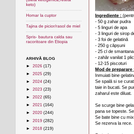
keto)
Ingrediente :
(pent
Homar la cuptor
- 50 g zahar pudra
Tajina de picior/rasol de miel
- 5 linguri de apa
- 3 linguri de sirop
Spris- bautura calda sau
- 3 foi de gelatină
racoritoare din Etiopia
- 250 g căpșuni
- 25 cl de smantana 
- zahăr vanilat 1 plic
ARHIVĂ BLOG
- 12-15 piscoturi
►
2026
(17)
Mod de preparare 
►
2025
(29)
Inmuiati bine gelati
Se spală si se curat
►
2024
(24)
taie in bucati. Se p
►
2023
(23)
zaharul este diluat.
►
2022
(65)
►
2021
(164)
Se scurge bine gela
pana se topeste. Se l
►
2020
(244)
Se bate bine cu mix
►
2019
(282)
Se rezerva la rece.
►
2018
(219)