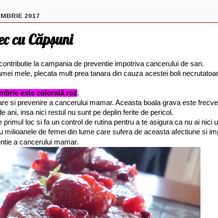
MBRIE 2017
ec cu Căpșuni
ntributie la campania de preventie impotriva cancerului de san.
i mele, plecata mult prea tanara din cauza acestei boli necrutatoar
mbrie este colorată roz
.
are si prevenire a cancerului mamar. Aceasta boala grava este frecven
 ani, insa nici restul nu sunt pe deplin ferite de pericol.
 primul loc si fa un control de rutina pentru a te asigura ca nu ai nici 
a cu milioanele de femei din lume care sufera de aceasta afectiune si imp
ntie a cancerului mamar.