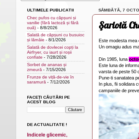
ULTIMELE PUBLICATII
SÂMBĂTĂ, 7 OCTO
Chec pufos cu căpșuni și
Şarlotă Ch
vanilie (fără lactoză și fără
ouă)
- 8/8/2026
Salată de căpșuni cu busuioc
și lămâie
- 8/1/2026
Este modesta mea co
Un omagiu adus mame
Salată de dovlecei copți la
Airfryer, cu iaurt și roșii
confiate
- 7/28/2026
Din 1985, luna
octo
Sorbet de ananas și
Este luna de inform
zmeură
- 7/15/2026
varsta de peste 50 de
Frunze de viță-de-vie în
Pune-ti sanatatea pe
saramură
- 7/12/2026
In plus, fii solidar
campaniile de preve
FACEȚI CĂUTĂRI PE
ACEST BLOG
DE ACTUALITATE !
Indicele glicemic,