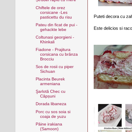
Chiftele de orez
corsicane -Les
Puteti decora cu za
pasticettu du risu
Pateu din ficat de pui -
Este delicios si racor
gehackte lebe
Coltunasi georgieni -
Khinkali
Fiadone - Prajitura
corsicana cu brânza
Brocciu
Sos de rosii cu piper
Sichuan
Placinta Beurek
armeniana
Şarlotă Chec cu
Căpșuni
Dorada libaneza
Porc cu sos soia si
coaja de yuzu
Pâine irakiana
(Samoon)