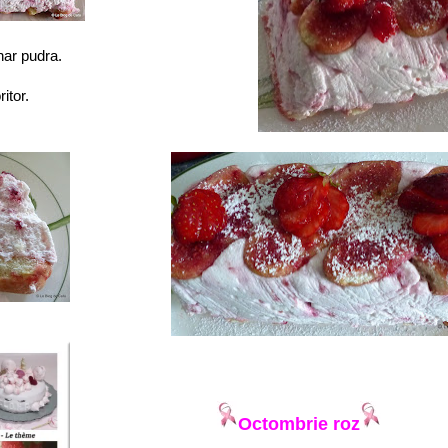
har pudra.
itor.
Octombrie roz