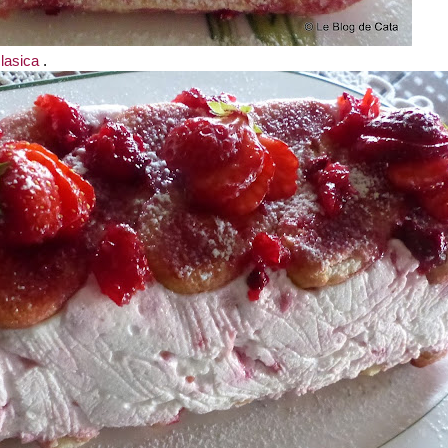
lasica
.