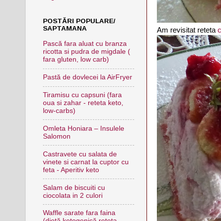
POSTĂRI POPULARE/
SAPTAMANA
Am revisitat reteta
c
Pască fara aluat cu branza
ricotta si pudra de migdale (
fara gluten, low carb)
Pastă de dovlecei la AirFryer
Tiramisu cu capsuni (fara
oua si zahar - reteta keto,
low-carbs)
Omleta Honiara – Insulele
Salomon
Castravete cu salata de
vinete si carnat la cuptor cu
feta - Aperitiv keto
Salam de biscuiti cu
ciocolata in 2 culori
Waffle sarate fara faina
(dietă ketogenică,reteta