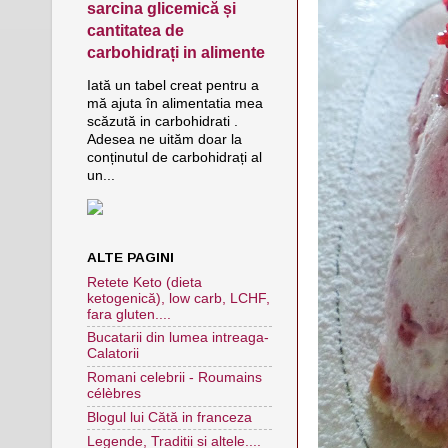
sarcina glicemică și
cantitatea de
carbohidrați in alimente
Iată un tabel creat pentru a
mă ajuta în alimentatia mea
scăzută in carbohidrati .
Adesea ne uităm doar la
conținutul de carbohidrați al
un...
ALTE PAGINI
Retete Keto (dieta
ketogenică), low carb, LCHF,
fara gluten....
Bucatarii din lumea intreaga-
Calatorii
Romani celebrii - Roumains
célèbres
Blogul lui Cătă in franceza
Legende, Traditii si altele....