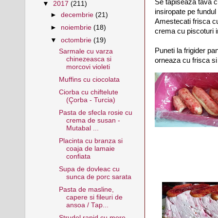
Se tapiseaza tava cu 
▼
2017
(211)
insiropate pe fundul 
►
decembrie
(21)
Amestecati frisca cu 
►
noiembrie
(18)
crema cu piscoturi i
▼
octombrie
(19)
Puneti la frigider p
Sarmale cu varza
chinezeasca si
orneaza cu frisca si
morcovi violeti
Muffins cu ciocolata
Ciorba cu chiftelute
(Çorba - Turcia)
Pasta de sfecla rosie cu
crema de susan -
Mutabal ...
Placinta cu branza si
coaja de lamaie
confiata
Supa de dovleac cu
sunca de porc sarata
Pasta de masline,
capere si fileuri de
ansoa / Tap...
Ștrudel rapid cu mere