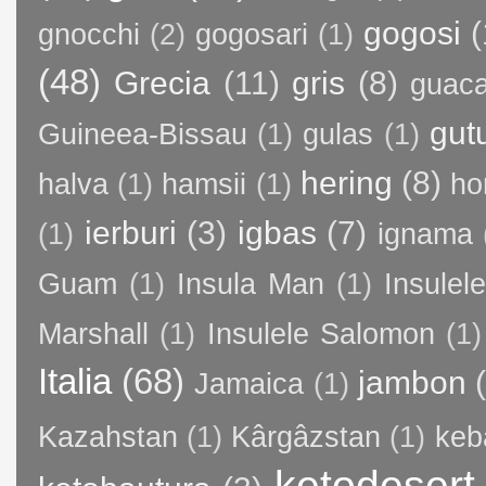
gogosi
(
gnocchi
(2)
gogosari
(1)
(48)
Grecia
(11)
gris
(8)
guac
gut
Guineea-Bissau
(1)
gulas
(1)
hering
(8)
halva
(1)
hamsii
(1)
ho
ierburi
(3)
igbas
(7)
(1)
ignama
Guam
(1)
Insula Man
(1)
Insule
Marshall
(1)
Insulele Salomon
(1)
Italia
(68)
jambon
Jamaica
(1)
Kazahstan
(1)
Kârgâzstan
(1)
keb
ketodesert