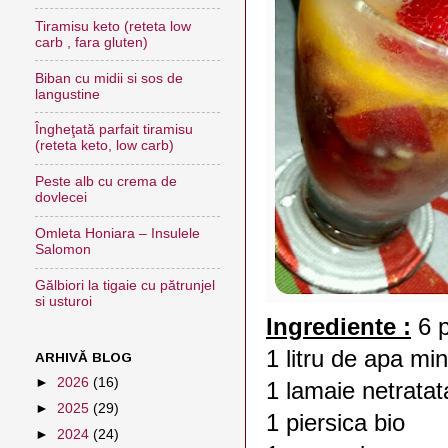
Tiramisu keto (reteta low
carb , fara gluten)
Biban cu midii si sos de
langustine
Îngheţată parfait tiramisu
(reteta keto, low carb)
Peste alb cu crema de
dovlecei
Omleta Honiara – Insulele
Salomon
Gălbiori la tigaie cu pătrunjel
si usturoi
Ingrediente :
6 
1 litru de apa mi
ARHIVĂ BLOG
►
2026
(16)
1 lamaie netratat
►
2025
(29)
1 piersica bio
►
2024
(24)