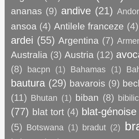
andive
(21)
ananas
(9)
Andor
ansoa
(4)
Antilele franceze
(4)
ardei
(55)
Argentina
(7)
Arme
avoc
Australia
(3)
Austria
(12)
(8)
bacpn
(1)
Bahamas
(1)
Bah
bautura
(29)
bavarois
(9)
bec
(11)
biban
(8)
Bhutan
(1)
bibili
(77)
blat-génoise
blat tort
(4)
br
(5)
Botswana
(1)
bradut
(2)