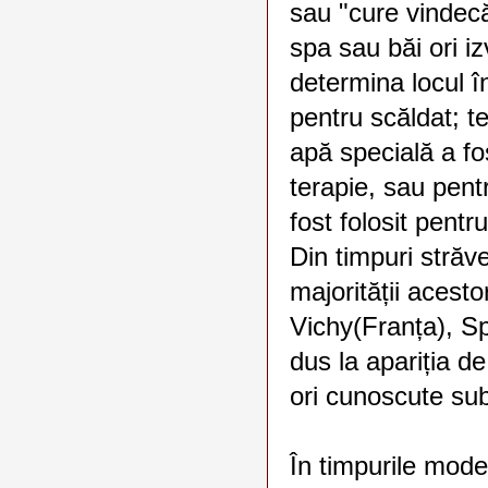
sau "cure vindecă
spa sau băi ori 
determina locul î
pentru scăldat; 
apă specială a fo
terapie, sau pentr
fost folosit pent
Din timpuri străve
majorității acesto
Vichy(Franța), Sp
dus la apariția d
ori cunoscute sub
În timpurile mode