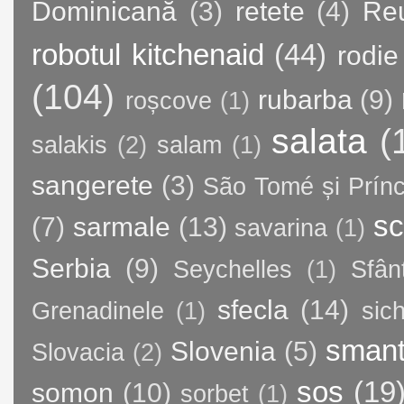
Dominicană
(3)
retete
(4)
Re
robotul kitchenaid
(44)
rodie
(104)
rubarba
(9)
roșcove
(1)
salata
(
salakis
(2)
salam
(1)
sangerete
(3)
São Tomé și Prínc
sc
(7)
sarmale
(13)
savarina
(1)
Serbia
(9)
Seychelles
(1)
Sfân
sfecla
(14)
Grenadinele
(1)
sic
sman
Slovenia
(5)
Slovacia
(2)
sos
(19
somon
(10)
sorbet
(1)