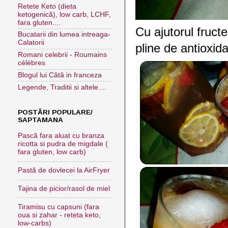
Retete Keto (dieta
ketogenică), low carb, LCHF,
fara gluten....
Cu ajutorul fruct
Bucatarii din lumea intreaga-
Calatorii
pline de antioxid
Romani celebrii - Roumains
célèbres
Blogul lui Cătă in franceza
Legende, Traditii si altele....
POSTĂRI POPULARE/
SAPTAMANA
Pască fara aluat cu branza
ricotta si pudra de migdale (
fara gluten, low carb)
Pastă de dovlecei la AirFryer
Tajina de picior/rasol de miel
Tiramisu cu capsuni (fara
oua si zahar - reteta keto,
low-carbs)