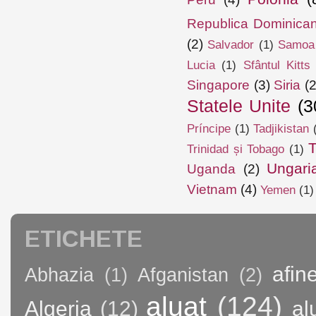
Republica Dominica
(2)
Salvador
(1)
Samoa
Lucia
(1)
Sfântul Kitts
Singapore
(3)
Siria
(2
Statele Unite
(3
Príncipe
(1)
Tadjikistan
T
Trinidad și Tobago
(1)
Ungari
Uganda
(2)
Vietnam
(4)
Yemen
(1)
ETICHETE
afin
Abhazia
(1)
Afganistan
(2)
aluat
(124)
Algeria
(12)
al