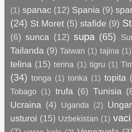
spanac
(12)
Spania
(9)
spa
(1)
(24)
St
St Moret
(5)
stafide
(9)
supa
(65)
(6)
sunca
(12)
Su
Tailanda
(9)
Taiwan
(1)
tajina
(1)
telina
(15)
terina
(1)
tigru
(1)
Ti
(34)
topita
tonga
(1)
tonka
(1)
trufa
(6)
Tunisia
(
Tobago
(1)
Ucraina
(4)
Ungar
Uganda
(2)
vaci
usturoi
(15)
Uzbekistan
(1)
(7)
Venezuela
(3