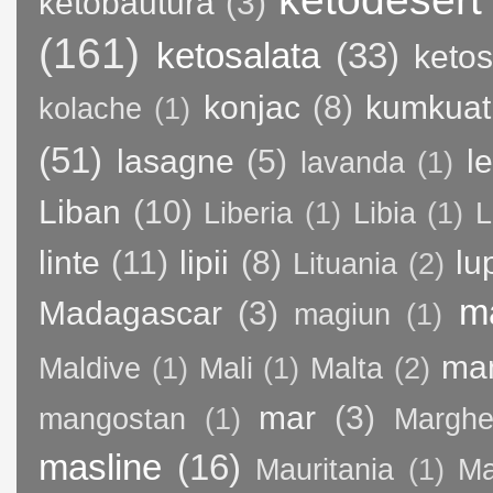
ketobautura
(3)
(161)
ketosalata
(33)
keto
konjac
(8)
kumkuat
kolache
(1)
(51)
lasagne
(5)
l
lavanda
(1)
Liban
(10)
Liberia
(1)
Libia
(1)
L
linte
(11)
lipii
(8)
lu
Lituania
(2)
m
Madagascar
(3)
magiun
(1)
ma
Maldive
(1)
Mali
(1)
Malta
(2)
mar
(3)
mangostan
(1)
Margher
masline
(16)
Mauritania
(1)
Ma