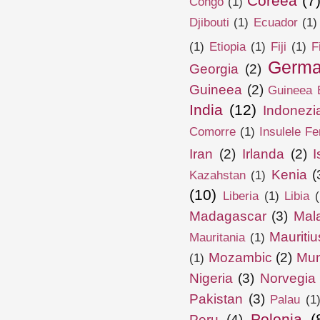
Coreea
(7
Congo
(1)
Djibouti
(1)
Ecuador
(1)
(1)
Etiopia
(1)
Fiji
(1)
F
Germa
Georgia
(2)
Guineea
(2)
Guineea E
India
(12)
Indonezi
Comorre
(1)
Insulele Fe
Iran
(2)
Irlanda
(2)
I
Kenia
(
Kazahstan
(1)
(10)
Liberia
(1)
Libia
(
Madagascar
(3)
Mal
Mauritiu
Mauritania
(1)
Mozambic
(2)
Mun
(1)
Nigeria
(3)
Norvegia
Pakistan
(3)
Palau
(1
Polonia
(
Peru
(4)