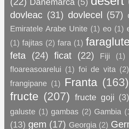
desert
(22)
Danemarca
(5)
dovleac
(31)
dovlecel
(57)
Emiratele Arabe Unite
(1)
eo
(1)
faraglut
(1)
fajitas
(2)
fara
(1)
feta
(24)
ficat
(22)
Fiji
(1)
floareasoarelui
(1)
foi de vita
(2)
Franta
(163)
frangipane
(1)
fructe
(207)
fructe goji
(3
galuste
(1)
gambas
(2)
Gambia
(
gem
(17)
Ger
(13)
Georgia
(2)