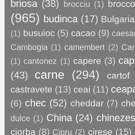
briosa
(38)
brocco
brocciu
(1)
(965)
budinca
(17)
Bulgaria
busuioc
(5)
cacao
(9)
(1)
caesa
Cambogia
(1)
camembert
(2)
Ca
cap
capere
(3)
(1)
cantonez
(1)
carne
(294)
(43)
cartof
ceap
castravete
(13)
ceai
(11)
chec
(52)
(6)
cheddar
(7)
ch
China
(24)
chineze
dulce
(1)
ciorba
(8)
cirese
(15)
Cipru
(2)