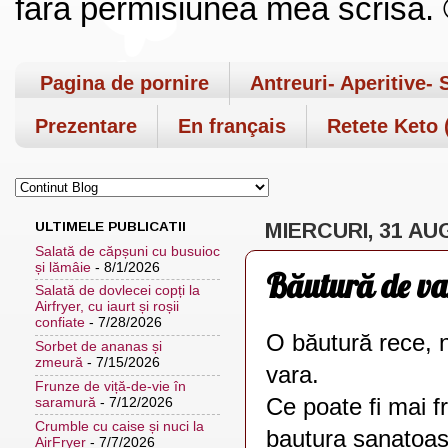
fara permisiunea mea scrisa. ©
Pagina de pornire
Antreuri- Aperitive- 
Prezentare
En français
Retete Keto (
ULTIMELE PUBLICATII
MIERCURI, 31 AU
Salată de căpșuni cu busuioc
și lămâie
- 8/1/2026
Băutură de va
Salată de dovlecei copți la
Airfryer, cu iaurt și roșii
confiate
- 7/28/2026
O băutură rece, n
Sorbet de ananas și
zmeură
- 7/15/2026
vara.
Frunze de viță-de-vie în
Ce poate fi mai fr
saramură
- 7/12/2026
Crumble cu caise și nuci la
bautura sanatoas
AirFryer
- 7/7/2026