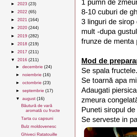
1 pumn de zmeur
►
2023
(23)
8-10 cuburi de g
►
2022
(65)
►
2021
(164)
3 linguri de siro
►
2020
(244)
mult -dupa gustu
►
2019
(282)
frunze de menta 
►
2018
(219)
►
2017
(211)
Mod de prepara
▼
2016
(211)
►
decembrie
(24)
Se spala fructele
►
noiembrie
(16)
Se toarnă apa min
►
octombrie
(23)
Adaugati piersica t
►
septembrie
(17)
zmeura congelat
▼
august
(16)
Băutură de vară
Puneti siropul de
aromată cu fructe
Se serveste in p
Tarta cu capsuni
Bulz moldovenesc
Ghiveci Ratatouille