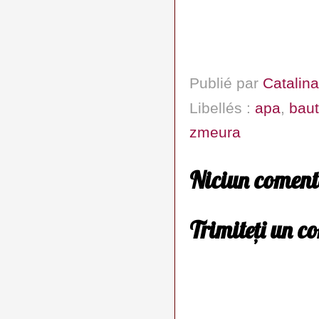
Publié par
Catalina
Libellés :
apa
,
baut
zmeura
Niciun coment
Trimiteți un c