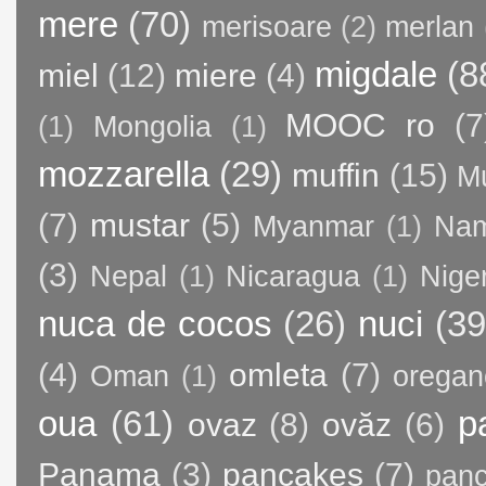
mere
(70)
merisoare
(2)
merlan
migdale
(8
miel
(12)
miere
(4)
MOOC ro
(7
(1)
Mongolia
(1)
mozzarella
(29)
muffin
(15)
M
(7)
mustar
(5)
Myanmar
(1)
Nam
(3)
Nepal
(1)
Nicaragua
(1)
Nige
nuca de cocos
(26)
nuci
(39
(4)
omleta
(7)
Oman
(1)
oregan
oua
(61)
p
ovaz
(8)
ovăz
(6)
Panama
(3)
pancakes
(7)
panc