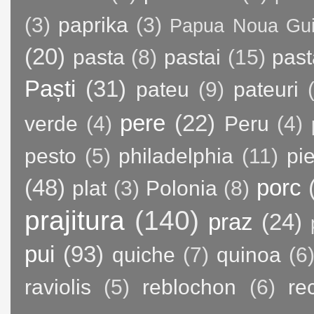
(3)
paprika
(3)
Papua Noua Gu
(20)
pasta
(8)
pastai
(15)
past
Paști
(31)
pateu
(9)
pateuri
pere
(22)
verde
(4)
Peru
(4)
pesto
(5)
philadelphia
(11)
pie
(48)
porc
plat
(3)
Polonia
(8)
prajitura
(140)
praz
(24)
pui
(93)
quiche
(7)
quinoa
(6
raviolis
(5)
reblochon
(6)
re