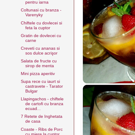
pentru iarna
Coltunasi cu branza -
Varenyky
Chiftele cu dovlecei si
feta la cuptor
Gratin de dovlecei cu
carne
Creveti cu ananas si
sos dulce acrişor
Salata de fructe cu
sirop de menta
Mini pizza aperitiv
Supa rece cu iaurt si
castravete - Tarator
Bulgar
Llapingachos - chiftele
de cartofi cu branza
ecuad...
7 Retete de Inghetata
de casa
Coaste - Ribs de Porc
cu miere la cuptor