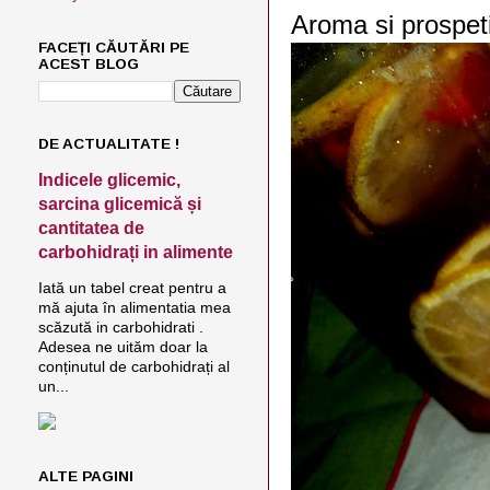
Aroma si prospeti
FACEȚI CĂUTĂRI PE
ACEST BLOG
DE ACTUALITATE !
Indicele glicemic,
sarcina glicemică și
cantitatea de
carbohidrați in alimente
Iată un tabel creat pentru a
mă ajuta în alimentatia mea
scăzută in carbohidrati .
Adesea ne uităm doar la
conținutul de carbohidrați al
un...
ALTE PAGINI