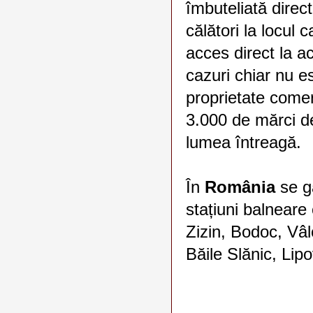
îmbuteliată direct
călători la locul
acces direct la ac
cazuri chiar nu es
proprietate comer
3.000 de mărci de
lumea întreagă.
În
România
se g
stațiuni balneare
Zizin, Bodoc, Vâ
Băile Slănic, Lip