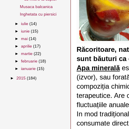
Musaca balcanica
Inghetata cu piersici
►
iulie
(14)
►
iunie
(15)
►
mai
(14)
►
aprilie
(17)
Răcoritoare, na
►
martie
(22)
sunt băuturi ca 
►
februarie
(18)
Apa minerală
est
►
ianuarie
(15)
(izvor), sau forată
►
2015
(184)
compoziția chimi
terapeutice. Are 
fluctuațiile anuale
In mod tradițional
consumate direct