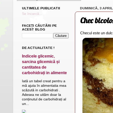
ULTIMELE PUBLICATII
DUMINICĂ, 3 APRIL
Se încarcă...
Chec bicolo
FACEȚI CĂUTĂRI PE
ACEST BLOG
Checul este un dulce
DE ACTUALITATE !
Indicele glicemic,
sarcina glicemică și
cantitatea de
carbohidrați in alimente
Iată un tabel creat pentru a
mă ajuta în alimentatia mea
scăzută in carbohidrati .
Adesea ne uităm doar la
conținutul de carbohidrați al
un...