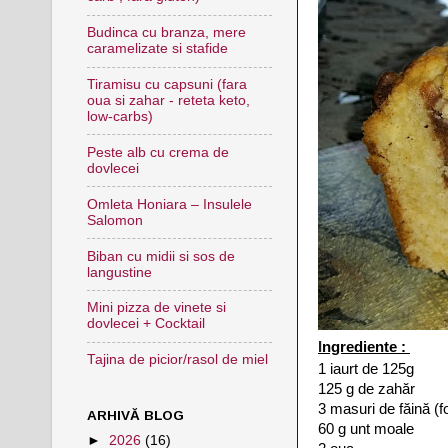
Budinca cu branza, mere
caramelizate si stafide
Tiramisu cu capsuni (fara
oua si zahar - reteta keto,
low-carbs)
Peste alb cu crema de
dovlecei
Omleta Honiara – Insulele
Salomon
Biban cu midii si sos de
langustine
Mini pizza de vinete si
dovlecei + Cocktail
I
ngrediente :
Tajina de picior/rasol de miel
1 iaurt de 125g
125 g de zahăr
3 masuri de făină (fo
ARHIVĂ BLOG
60 g unt moale
►
2026
(16)