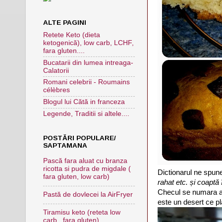
ALTE PAGINI
Retete Keto (dieta
ketogenică), low carb, LCHF,
fara gluten....
Bucatarii din lumea intreaga-
Calatorii
Romani celebrii - Roumains
célèbres
Blogul lui Cătă in franceza
Legende, Traditii si altele....
POSTĂRI POPULARE/
SAPTAMANA
Pască fara aluat cu branza
ricotta si pudra de migdale (
Dictionarul ne spun
fara gluten, low carb)
rahat etc. și coaptă 
Checul se numara ast
Pastă de dovlecei la AirFryer
este un desert ce pl
Tiramisu keto (reteta low
carb , fara gluten)