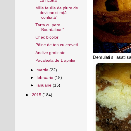
cu ricotta
Mille feuille de piure de
dovleac si rață
"confiată"
Tarta cu pere
"Bourdaloue"
Chec bicolor
Pâine de ton cu creveti
Andive gratinate
Demulati si lasati s
Pacaleala de 1 aprilie
►
martie
(22)
►
februarie
(18)
►
ianuarie
(15)
►
2015
(184)