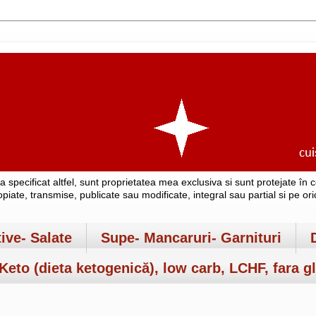
-a specificat altfel, sunt proprietatea mea exclusiva si sunt protejate î
copiate, transmise, publicate sau modificate, integral sau partial si pe o
tive- Salate
Supe- Mancaruri- Garnituri
Keto (dieta ketogenică), low carb, LCHF, fara gl