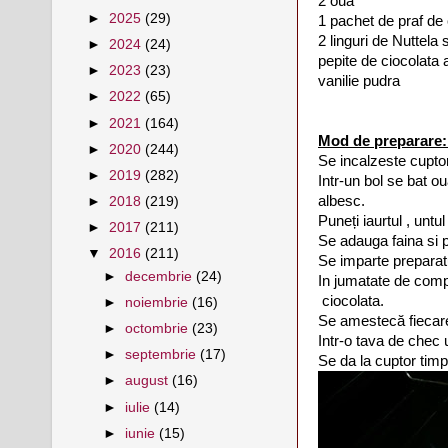
2 oua
►
2025
(29)
1 pachet de praf de
2 linguri de Nuttela
►
2024
(24)
pepite de ciocolata 
►
2023
(23)
vanilie pudra
►
2022
(65)
►
2021
(164)
Mod de preparare
►
2020
(244)
Se incalzeste cuptor
►
2019
(282)
Intr-un bol se bat o
albesc.
►
2018
(219)
Puneți iaurtul , unt
►
2017
(211)
Se adauga faina si 
▼
2016
(211)
Se imparte preparatu
►
decembrie
(24)
In jumatate de comp
ciocolata.
►
noiembrie
(16)
Se amestecă fiecare
►
octombrie
(23)
Intr-o tava de chec 
►
septembrie
(17)
Se da la cuptor tim
►
august
(16)
►
iulie
(14)
►
iunie
(15)