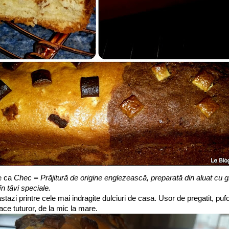
e ca
Chec = Prăjitură de origine englezească, preparată din aluat cu g
în tăvi speciale.
azi printre cele mai indragite dulciuri de casa. Usor de pregatit, pufo
ace tuturor, de la mic la mare.