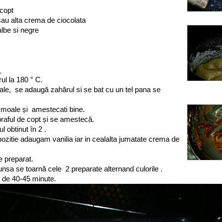
 copt
 sau alta crema de ciocolata
albe si negre
:
ul la 180 ° C.
uale, se adaugă zahărul si se bat cu un tel pana se
ul moale și amestecati bine.
praful de copt și se amestecă.
l obtinut în 2 .
ozitie adaugam vanilia iar in cealalta jumatate crema de
 preparat.
unsa se toarnă cele 2 preparate alternand culorile .
p de 40-45 minute.