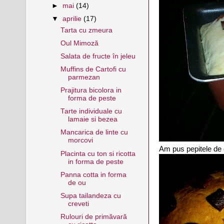
►
mai
(14)
▼
aprilie
(17)
Tarta cu zmeura
Oul Mimoză
Salata de fructe în jeleu
Muffins de Cartofi cu
parmezan
Prajitura bicolora in
forma de peste
Tarte individuale cu
lamaie si bezea
Mancarica de linte cu
morcovi
Am pus pepitele de 
Placinta cu ton si ricotta
in forma de peste
Panna cotta in forma
de ou
Supa tailandeza cu
creveti
Rulouri de primăvară